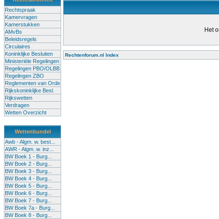
Rechtspraak
Kamervragen
Kamerstukken
Het o
AMvBs
Beleidsregels
Circulaires
Koninklijke Besluiten
Rechtenforum.nl Index
Ministeriële Regelingen
Alle lessen in het voortgezet
Regelingen PBO/OLBB
Regelingen ZBO
bevoegde leraren (of leraren in
Reglementen van Orde
garanderen en te verbeteren. Di
Rijkskoninklijke Besl.
Rijkswetten
Onderwijsakkoord. Besturen e
Verdragen
om een bevoegdheid te halen. 
Wetten Overzicht
(onderwijs) vandaag aan in zi
Wettenbundel
terug te dringen. Met deze aanp
Awb - Algm. w. best...
AWR - Algm. w. inz...
BW Boek 1 - Burg...
BW Boek 2 - Burg...
BW Boek 3 - Burg...
BW Boek 4 - Burg...
BW Boek 5 - Burg...
BW Boek 6 - Burg...
BW Boek 7 - Burg...
BW Boek 7a - Burg...
BW Boek 8 - Burg...