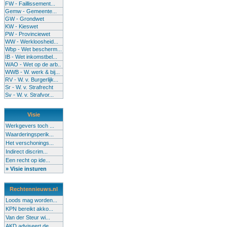
FW - Faillissement...
Gemw - Gemeente...
GW - Grondwet
KW - Kieswet
PW - Provinciewet
WW - Werkloosheid...
Wbp - Wet bescherm...
IB - Wet inkomstbel...
WAO - Wet op de arb..
WWB - W. werk & bij...
RV - W. v. Burgerlijk...
Sr - W. v. Strafrecht
Sv - W. v. Strafvor...
Visie
Werkgevers toch ...
Waarderingsperik...
Het verschonings...
Indirect discrim...
Een recht op ide...
» Visie insturen
Rechtennieuws.nl
Loods mag worden...
KPN bereikt akko...
Van der Steur wi...
AKD adviseert de...