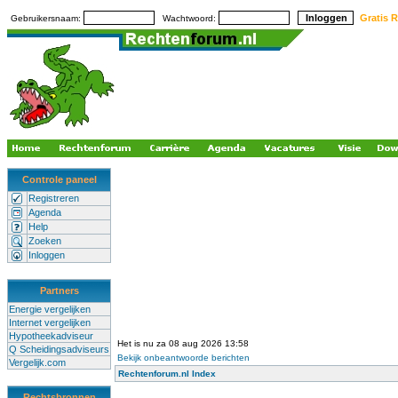
Gratis R
Gebruikersnaam:
Wachtwoord:
Controle paneel
Registreren
Agenda
Help
Zoeken
Inloggen
Partners
Energie vergelijken
Internet vergelijken
Hypotheekadviseur
Het is nu za 08 aug 2026 13:58
Q Scheidingsadviseurs
Bekijk onbeantwoorde berichten
Vergelijk.com
Rechtenforum.nl Index
Rechtsbronnen