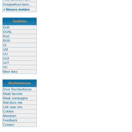
Kneppelhout beno...
» Nieuws melden
Snellinks
EUR
OUNL
RuG
RUN
UL
UM
UU
UvA
UvT
VU
Meer links
Rechtenforum
Over Rechtenforum
Maak favoriet
Maak startpagina
Mail deze site
Link naar ons
Colofon
Meedoen
Feedback
Contact