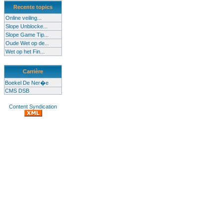
Recente topics
Online veiling...
Slope Unblocke...
Slope Game Tip...
Oude Wet op de...
Wet op het Fin...
Carrière
Boekel De Ner�e
CMS DSB
Content Syndication