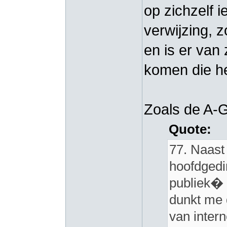
op zichzelf i
verwijzing, 
en is er van 
komen die het
Zoals de A-G
Quote:
77. Naast
hoofdgedi
publiek� i
dunkt me 
van inter