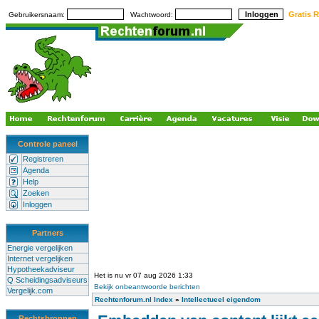
Gratis R
Gebruikersnaam:
Wachtwoord:
Controle paneel
Registreren
Agenda
Help
Zoeken
Inloggen
Partners
Energie vergelijken
Internet vergelijken
Hypotheekadviseur
Het is nu vr 07 aug 2026 1:33
Q Scheidingsadviseurs
Bekijk onbeantwoorde berichten
Vergelijk.com
Rechtenforum.nl Index
»
Intellectueel eigendom
Rechtsbronnen