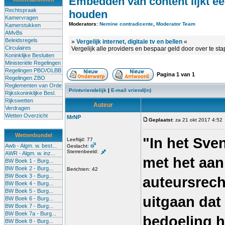
Embedden van content lijkt ee
Rechtspraak
houden
Kamervragen
Moderators:
Nemine contradicente
,
Moderator Team
Kamerstukken
AMvBs
Beleidsregels
»
Vergelijk internet, digitale tv en bellen
«
Circulaires
Vergelijk alle providers en bespaar geld door over te st
Koninklijke Besluiten
Ministeriële Regelingen
Regelingen PBO/OLBB
Pagina
1
van
1
Regelingen ZBO
Reglementen van Orde
Printvriendelijk
|
E-mail vriend(in)
Rijkskoninklijke Besl.
Rijkswetten
Auteur
Verdragen
Wetten Overzicht
MrNP
Geplaatst
: za 21 okt 2017 4:52
Wettenbundel
"In het Sve
Leeftijd: 77
Awb - Algm. w. best...
Geslacht:
Sterrenbeeld:
AWR - Algm. w. inz...
met het aa
BW Boek 1 - Burg...
BW Boek 2 - Burg...
Berichten: 42
BW Boek 3 - Burg...
auteursrech
BW Boek 4 - Burg...
BW Boek 5 - Burg...
uitgaan dat
BW Boek 6 - Burg...
BW Boek 7 - Burg...
BW Boek 7a - Burg...
bedoeling h
BW Boek 8 - Burg...