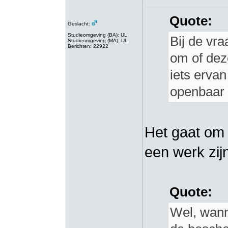
Quote:
Geslacht:
Studieomgeving (BA): UL
Bij de vra
Studieomgeving (MA): UL
Berichten: 22922
om of dez
iets erva
openbaar 
Het gaat om
een werk zij
Quote:
Wel, wanne