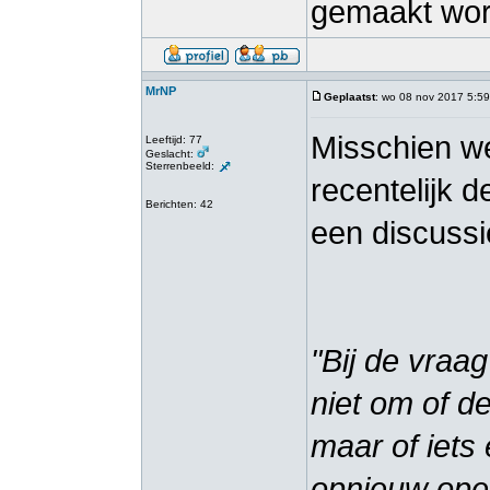
gemaakt wor
MrNP
Geplaatst
: wo 08 nov 2017 5:59
Misschien we
Leeftijd: 77
Geslacht:
Sterrenbeeld:
recentelijk d
Berichten: 42
een discuss
"Bij de vraa
niet om of d
maar of iet
opnieuw ope