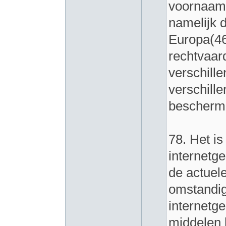
voornaamst
namelijk 
Europa(46
rechtvaar
verschill
verschill
beschermd
78. Het i
internetge
de actuele
omstandig
internetge
middelen 