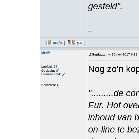
gesteld".
-
MrNP
Geplaatst
: vr 10 nov 2017 6:31
Nog zo'n kop
Leeftijd: 77
Geslacht:
Sterrenbeeld:
Berichten: 42
".........de 
Eur. Hof ove
inhoud van bi
on-line te b