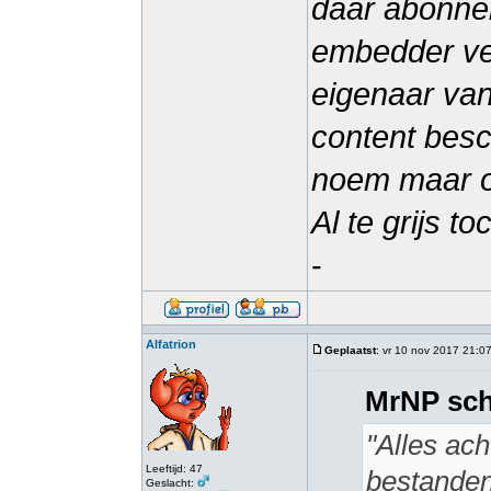
daar abonne
embedder ve
eigenaar van
content besch
noem maar o
Al te grijs to
-
Alfatrion
Geplaatst
: vr 10 nov 2017 21:0
MrNP sch
"Alles ach
Leeftijd: 47
bestanden
Geslacht: