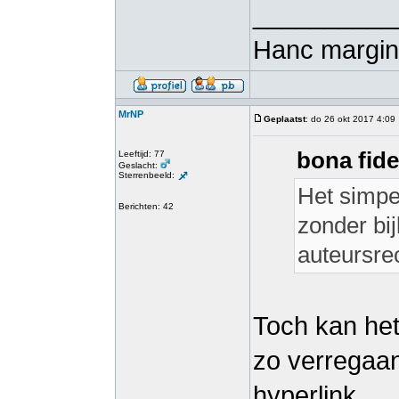
__________
Hanc margini
MrNP
Geplaatst
: do 26 okt 2017 4:09
bona fide
Leeftijd: 77
Geslacht:
Sterrenbeeld:
Het simpe
Berichten: 42
zonder bi
auteursrec
Toch kan het
zo verregaan
hyperlink.