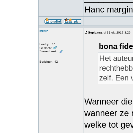
Hanc margini
MrNP
Geplaatst
: di 31 okt 2017 3:29
bona fide
Leeftijd: 77
Geslacht:
Sterrenbeeld:
Het auteu
Berichten: 42
rechthebb
zelf. Een
Wanneer die 
wanneer ze n
welke tot ge