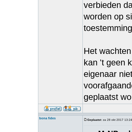
verbieden da
worden op s
toestemming
Het wachten 
kan 't geen 
eigenaar nie
voorafgaande
geplaatst wo
bona fides
Geplaatst
: za 28 okt 2017 13:2