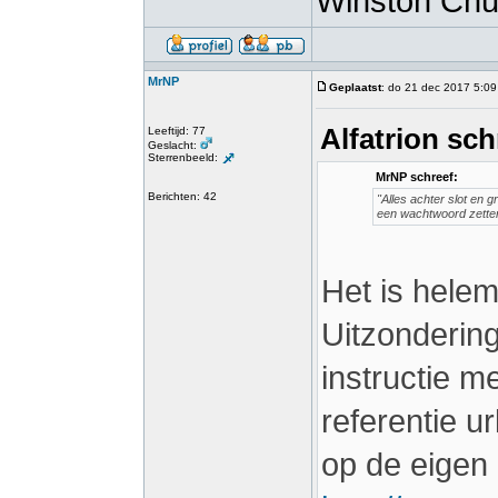
Winston Chur
MrNP
Geplaatst
: do 21 dec 2017 5:09
Alfatrion sch
Leeftijd: 77
Geslacht:
Sterrenbeeld:
MrNP schreef:
Berichten: 42
"Alles achter slot en 
een wachtwoord zetten
Het is helem
Uitzonderin
instructie m
referentie u
op de eigen