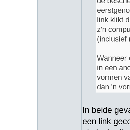
de besche
eerstgeno
link klikt
z'n comput
(inclusief
Wanneer d
in een and
vormen va
dan 'n vor
In beide gev
een link gec