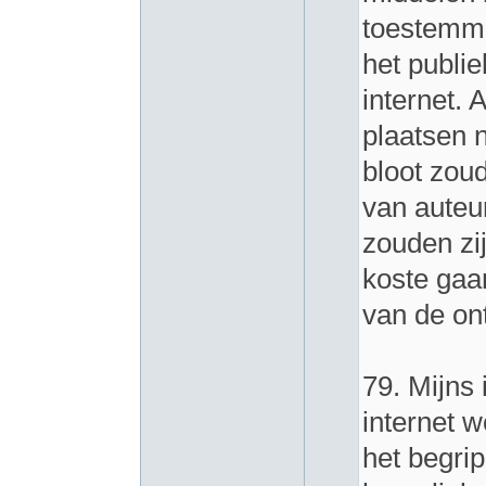
toestemmi
het publie
internet. 
plaatsen n
bloot zou
van auteur
zouden zi
koste gaa
van de on
79. Mijns
internet 
het begri