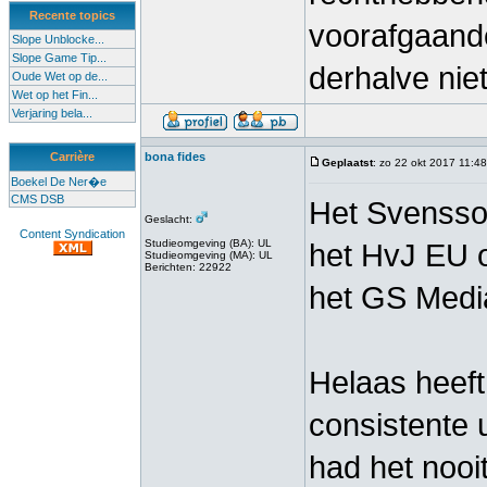
Recente topics
voorafgaand
Slope Unblocke...
Slope Game Tip...
derhalve nie
Oude Wet op de...
Wet op het Fin...
Verjaring bela...
Carrière
bona fides
Geplaatst
: zo 22 okt 2017 11:48
Boekel De Ner�e
CMS DSB
Het Svensson
Geslacht:
Content Syndication
Studieomgeving (BA): UL
het HvJ EU o
Studieomgeving (MA): UL
Berichten: 22922
het GS Media
Helaas heeft
consistente 
had het nooi