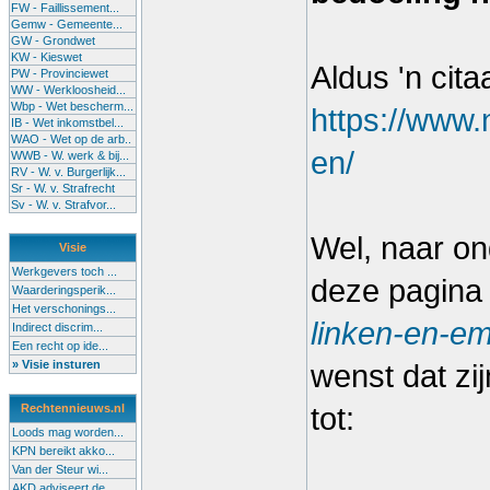
FW - Faillissement...
Gemw - Gemeente...
GW - Grondwet
KW - Kieswet
Aldus 'n cita
PW - Provinciewet
WW - Werkloosheid...
Wbp - Wet bescherm...
https://www.
IB - Wet inkomstbel...
WAO - Wet op de arb..
en/
WWB - W. werk & bij...
RV - W. v. Burgerlijk...
Sr - W. v. Strafrecht
Sv - W. v. Strafvor...
Wel, naar on
Visie
Werkgevers toch ...
deze pagin
Waarderingsperik...
Het verschonings...
linken-en-e
Indirect discrim...
Een recht op ide...
» Visie insturen
wenst dat zi
Rechtennieuws.nl
tot:
Loods mag worden...
KPN bereikt akko...
Van der Steur wi...
AKD adviseert de...