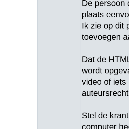
De persoon 
plaats eenvo
Ik zie op di
toevoegen aa
Dat de HTML 
wordt opgeva
video of iet
auteursrechte
Stel de kran
computer hee