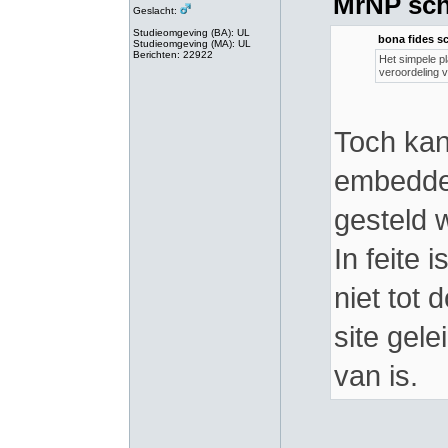
MrNP sch
Geslacht:
Studieomgeving (BA): UL
bona fides sc
Studieomgeving (MA): UL
Berichten: 22922
Het simpele p
veroordeling v
Toch kan
embedded
gesteld w
In feite 
niet tot 
site gel
van is.