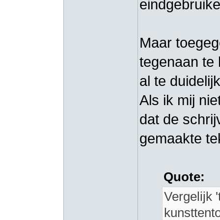
eindgebruike
Maar toegege
tegenaan te 
al te duidel
Als ik mij n
dat de schri
gemaakte tek
Quote:
Vergelijk 
kunsttent