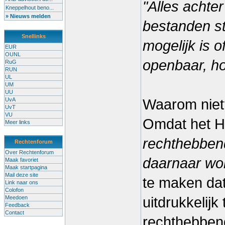
"Alles achter
Kneppelhout beno...
» Nieuws melden
bestanden st
Snellinks
mogelijk is 
EUR
OUNL
openbaar, ho
RuG
RUN
UL
UM
UU
UvA
Waarom niet
UvT
VU
Omdat het H
Meer links
rechthebbend
Rechtenforum
Over Rechtenforum
daarnaar wor
Maak favoriet
Maak startpagina
Mail deze site
te maken dat 
Link naar ons
Colofon
Meedoen
uitdrukkelijk
Feedback
Contact
rechthebbend