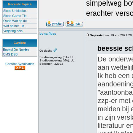
simpelweg bo
Recente topics
Slope Unblocke...
erachter vers
Slope Game Tip...
Oude Wet op de...
Wet op het Fin...
Verjaring bela...
bona fides
Geplaatst
: ma 19 apr 2021 20
Carrière
beessie sc
Boekel De Ner�e
Geslacht:
CMS DSB
De onderwer
Studieomgeving (BA): UL
Studieomgeving (MA): UL
Content Syndication
Berichten: 22922
aan wetteli
Ik heb een 
aandoening 
"aantoonbaa
zzp-er met
melden bij 
in zijn ver
literatuur 