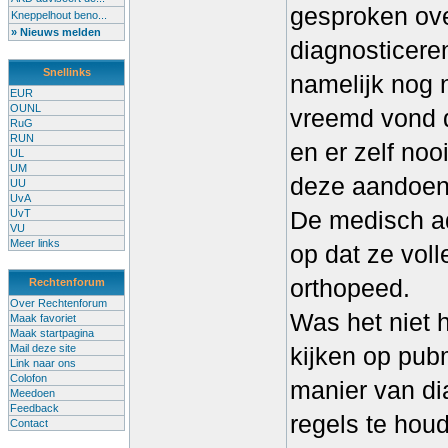
gesproken ov
Kneppelhout beno...
» Nieuws melden
diagnosticere
Snellinks
namelijk nog n
EUR
OUNL
vreemd vond d
RuG
RUN
en er zelf noo
UL
UM
deze aandoen
UU
UvA
De medisch ad
UvT
VU
Meer links
op dat ze vol
orthopeed.
Rechtenforum
Over Rechtenforum
Was het niet 
Maak favoriet
Maak startpagina
Mail deze site
kijken op pub
Link naar ons
Colofon
manier van di
Meedoen
Feedback
regels te hou
Contact