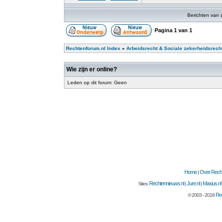
Berichten van 
Pagina
1
van
1
Rechtenforum.nl Index
»
Arbeidsrecht & Sociale zekerheidsrech
Wie zijn er online?
Leden op dit forum: Geen
Home
Over Recht
|
Rechtennieuws.nl
Jure.nl
Maxius.nl
Sites:
|
|
Rec
© 2003 - 2018