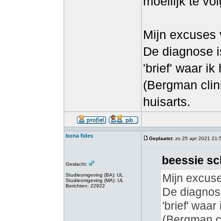
moeilijk te vo
Mijn excuses 
De diagnose i
'brief' waar ik
(Bergman clin
huisarts.
bona fides
Geplaatst
: zo 25 apr 2021 21:
beessie sc
Geslacht:
Mijn excuse
Studieomgeving (BA): UL
Studieomgeving (MA): UL
Berichten: 22922
De diagnose
'brief' waar
(Bergman cl