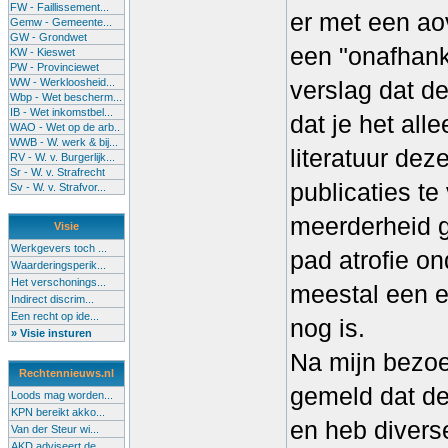
FW - Faillissement...
er met een ao
Gemw - Gemeente...
GW - Grondwet
een "onafhanke
KW - Kieswet
PW - Provinciewet
WW - Werkloosheid...
verslag dat de
Wbp - Wet bescherm...
IB - Wet inkomstbel...
dat je het all
WAO - Wet op de arb..
WWB - W. werk & bij...
literatuur dez
RV - W. v. Burgerlijk...
Sr - W. v. Strafrecht
publicaties t
Sv - W. v. Strafvor...
meerderheid g
Visie
Werkgevers toch ...
pad atrofie on
Waarderingsperik...
Het verschonings...
meestal een e
Indirect discrim...
Een recht op ide...
nog is.
» Visie insturen
Na mijn bezoe
Rechtennieuws.nl
gemeld dat de
Loods mag worden...
KPN bereikt akko...
en heb divers
Van der Steur wi...
AKD adviseert de...