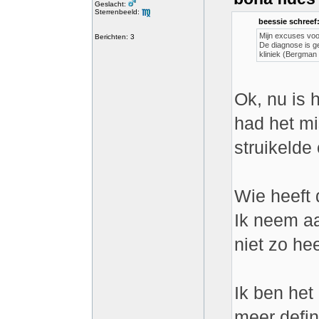
Geslacht:
Sterrenbeeld:
beessie schreef
Mijn excuses voor
Berichten: 3
De diagnose is ge
kliniek (Bergman 
Ok, nu is 
had het mi
struikelde
Wie heeft 
Ik neem aa
niet zo hee
Ik ben het
meer defin