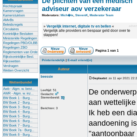
De plichten van een medisch
Rechtspraak
adviseur aov verzekeraar
Kamervragen
Kamerstukken
Moderators:
Mich�le
,
StevenK
,
Moderator Team
AMvBs
Beleidsregels
»
Vergelijk internet, digitale tv en bellen
«
advert
Circulaires
Vergelijk alle providers en bespaar geld door over te
Koninklijke Besluiten
stappen!
Ministeriële Regelingen
Regelingen PBO/OLBB
Regelingen ZBO
Pagina
1
van
1
Reglementen van Orde
Rijkskoninklijke Besl.
Printvriendelijk
|
E-mail vriend(in)
Rijkswetten
Verdragen
Auteur
Wetten Overzicht
beessie
Geplaatst
: zo 11 apr 2021 22:
Wettenbundel
Awb - Algm. w. best...
De onderwerp 
Leeftijd: 51
AWR - Algm. w. inz...
Geslacht:
Sterrenbeeld:
BW Boek 1 - Burg...
aan wettelijk
BW Boek 2 - Burg...
BW Boek 3 - Burg...
Berichten: 3
Ik heb een di
BW Boek 4 - Burg...
BW Boek 5 - Burg...
aandoening is
BW Boek 6 - Burg...
BW Boek 7 - Burg...
BW Boek 7a - Burg...
"aantoonbaar F
BW Boek 8 - Burg...