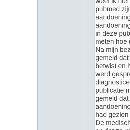
weet ik nie
pubmed zijn
aandoening
aandoening 
in deze pub
meten hoe d
Na mijn bez
gemeld dat 
betwist en 
werd gespr
diagnostice
publicatie 
gemeld dat 
aandoening 
had gezien 
De medisch 