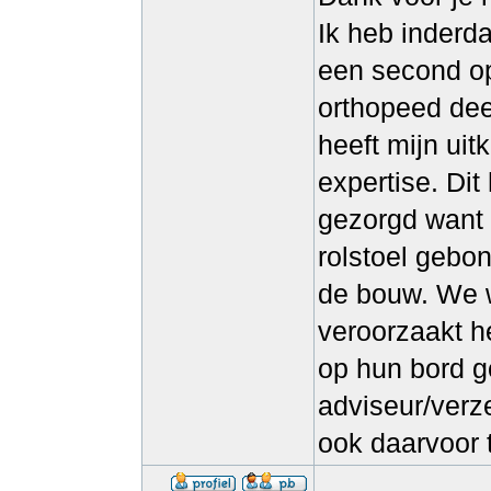
Ik heb inderd
een second op
orthopeed dee
heeft mijn uit
expertise. Di
gezorgd want i
rolstoel gebo
de bouw. We w
veroorzaakt h
op hun bord g
adviseur/verz
ook daarvoor 