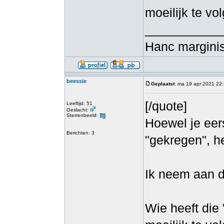
moeilijk te vo
___________
Hanc marginis
beessie
Geplaatst
: ma 19 apr 2021 22
[/quote]
Leeftijd: 51
Geslacht:
Sterrenbeeld:
Hoewel je eer
Berichten: 3
"gekregen", he
Ik neem aan da
Wie heeft die