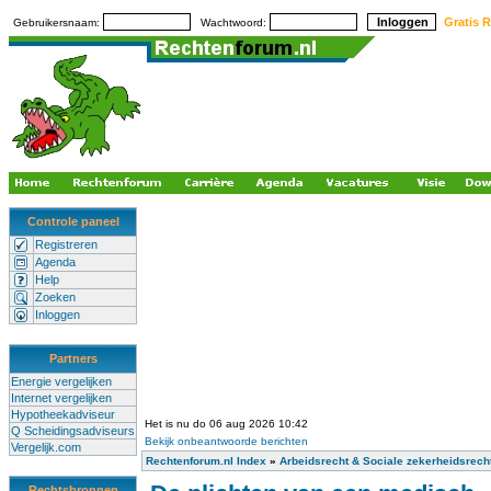
Gratis R
Gebruikersnaam:
Wachtwoord:
Controle paneel
Registreren
Agenda
Help
Zoeken
Inloggen
Partners
Energie vergelijken
Internet vergelijken
Hypotheekadviseur
Het is nu do 06 aug 2026 10:42
Q Scheidingsadviseurs
Bekijk onbeantwoorde berichten
Vergelijk.com
Rechtenforum.nl Index
»
Arbeidsrecht & Sociale zekerheidsrech
Rechtsbronnen