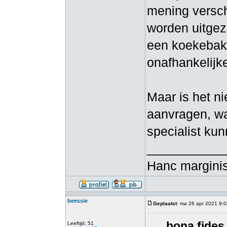
mening versch
worden uitgez
een koekebakke
onafhankelijk
Maar is het ni
aanvragen, wa
specialist ku
___________
Hanc marginis
beessie
Geplaatst
: ma 26 apr 2021 9:
bona fides
Leeftijd: 51