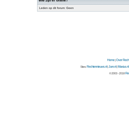
Wie zijn er online?
Leden op dit forum: Geen
Home
Over Recht
|
Rechtennieuws.nl
Jure.nl
Maxius.nl
Sites:
|
|
Rec
© 2003 - 2018