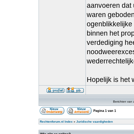
aanvoeren dat
waren geboden 
ogenblikkelijke
binnen het prop
verdediging he
noodweerexces
wederrechtelijk
Hopelijk is het 
Berichten van 
Pagina
1
van
1
Rechtenforum.nl Index
»
Juridische vaardigheden