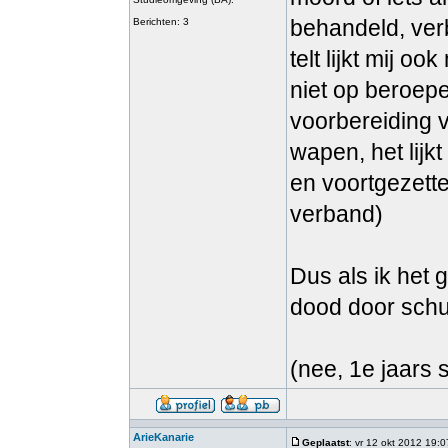
behandeld, ver
Berichten: 3
telt lijkt mij o
niet op beroep
voorbereiding v
wapen, het lijkt
en voortgezett
verband)
Dus als ik het
dood door sch
(nee, 1e jaars
ArieKanarie
Geplaatst
: vr 12 okt 2012 19:0