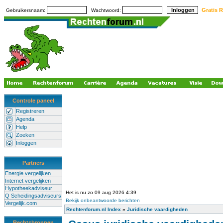
Gratis R
Gebruikersnaam:
Wachtwoord:
Controle paneel
Registreren
Agenda
Help
Zoeken
Inloggen
Partners
Energie vergelijken
Internet vergelijken
Hypotheekadviseur
Het is nu zo 09 aug 2026 4:39
Q Scheidingsadviseurs
Bekijk onbeantwoorde berichten
Vergelijk.com
Rechtenforum.nl Index
»
Juridische vaardigheden
Rechtsbronnen