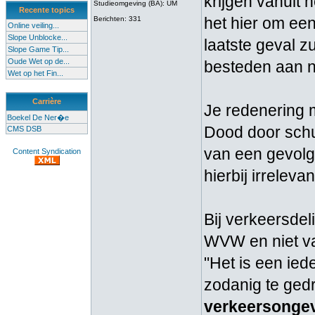
krijgen vanuit h
Studieomgeving (BA): UM
Recente topics
het hier om ee
Berichten: 331
Online veiling...
Slope Unblocke...
laatste geval z
Slope Game Tip...
Oude Wet op de...
besteden aan 
Wet op het Fin...
Carrière
Je redenering 
Boekel De Ner�e
Dood door schul
CMS DSB
van een gevolg 
Content Syndication
hierbij irrelevan
Bij verkeersdel
WVW en niet va
"Het is een ied
zodanig te ged
verkeersongev