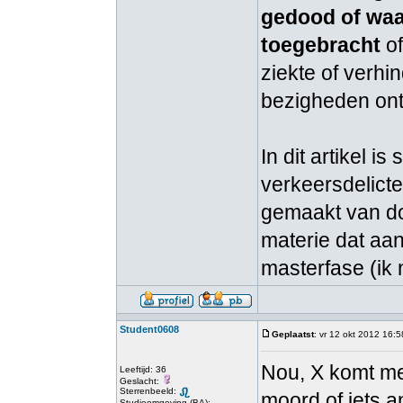
gedood of waar
toegebracht
of
ziekte of verhi
bezigheden ont
In dit artikel i
verkeersdelict
gemaakt van doo
materie dat aan
masterfase (ik
Student0608
Geplaatst
: vr 12 okt 2012 16:5
Nou, X komt me
Leeftijd: 36
Geslacht:
Sterrenbeeld:
moord of iets a
Studieomgeving (BA):