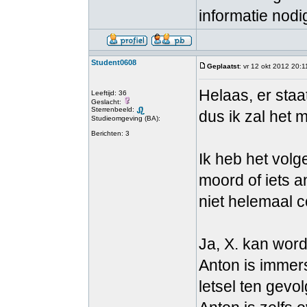
informatie nodi
Student0608
Geplaatst
: vr 12 okt 2012 20:1
Helaas, er staa
Leeftijd: 36
Geslacht:
Sterrenbeeld:
dus ik zal het 
Studieomgeving (BA):
Berichten: 3
Ik heb het volg
moord of iets a
niet helemaal c
Ja, X. kan wor
Anton is immer
letsel ten gev