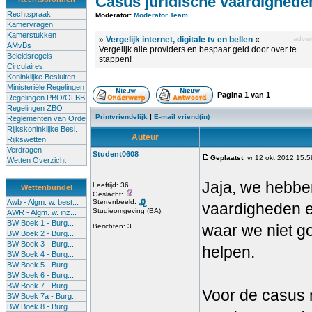
Casus juridische vaardighede
Rechtspraak
Moderator:
Moderator Team
Kamervragen
Kamerstukken
»
Vergelijk internet, digitale tv en bellen
«
advert
AMvBs
Vergelijk alle providers en bespaar geld door over te
Beleidsregels
stappen!
Circulaires
Koninklijke Besluiten
Ministeriële Regelingen
Pagina
1
van
1
Regelingen PBO/OLBB
Regelingen ZBO
Printvriendelijk
|
E-mail vriend(in)
Reglementen van Orde
Rijkskoninklijke Besl.
Auteur
Rijkswetten
Verdragen
Student0608
Geplaatst
: vr 12 okt 2012 15:5
Wetten Overzicht
Jaja, we hebben
Leeftijd: 36
Wettenbundel
Geslacht:
Awb - Algm. w. best...
Sterrenbeeld:
vaardigheden en
Studieomgeving (BA):
AWR - Algm. w. inz...
BW Boek 1 - Burg...
waar we niet g
Berichten: 3
BW Boek 2 - Burg...
BW Boek 3 - Burg...
helpen.
BW Boek 4 - Burg...
BW Boek 5 - Burg...
BW Boek 6 - Burg...
BW Boek 7 - Burg...
Voor de casus 
BW Boek 7a - Burg...
BW Boek 8 - Burg...