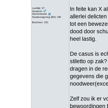
In feite kan X 
Leeftijd: 37
Geslacht:
Sterrenbeeld:
allerlei delict
Studieomgeving (BA): UM
tot een beweze
Berichten: 331
dood door schu
heel lastig.
De casus is ec
stiletto op za
dragen in de re
gegevens die ge
noodweer(exce
Zelf zou ik er v
bewoordingen te