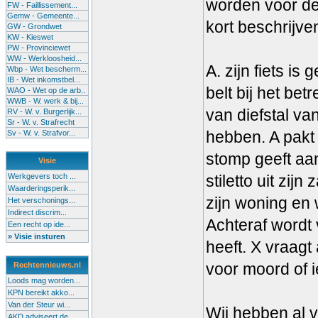
worden voor de 
FW - Faillissement...
Gemw - Gemeente...
kort beschrijve
GW - Grondwet
KW - Kieswet
PW - Provinciewet
WW - Werkloosheid...
A. zijn fiets is 
Wbp - Wet bescherm...
IB - Wet inkomstbel...
belt bij het be
WAO - Wet op de arb..
WWB - W. werk & bij...
van diefstal va
RV - W. v. Burgerlijk...
Sr - W. v. Strafrecht
hebben. A pakt 
Sv - W. v. Strafvor...
stomp geeft aan
Visie
Werkgevers toch ...
stiletto uit zij
Waarderingsperik...
zijn woning en 
Het verschonings...
Indirect discrim...
Achteraf wordt 
Een recht op ide...
» Visie insturen
heeft. X vraagt
voor moord of i
Rechtennieuws.nl
Loods mag worden...
KPN bereikt akko...
Van der Steur wi...
Wij hebben al v
AKD adviseert de...