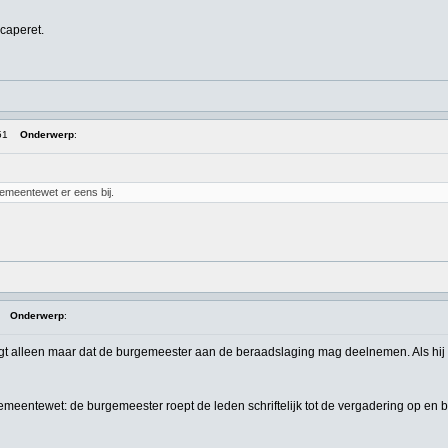
caperet.
51
Onderwerp
:
emeentewet er eens bij.
Onderwerp
:
gt alleen maar dat de burgemeester aan de beraadslaging mag deelnemen. Als hij er
9 Gemeentewet: de burgemeester roept de leden schriftelijk tot de vergadering op en b