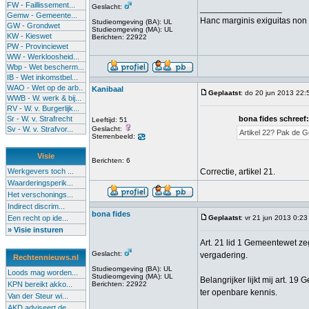
FW - Faillissement...
Geslacht:
_________________
Gemw - Gemeente...
Hanc marginis exiguitas non 
Studieomgeving (BA): UL
GW - Grondwet
Studieomgeving (MA): UL
KW - Kieswet
Berichten: 22922
PW - Provinciewet
WW - Werkloosheid...
Wbp - Wet bescherm...
IB - Wet inkomstbel...
WAO - Wet op de arb..
Kanibaal
Geplaatst
: do 20 jun 2013 22:
WWB - W. werk & bij...
RV - W. v. Burgerlijk...
Sr - W. v. Strafrecht
bona fides schreef:
Leeftijd: 51
Sv - W. v. Strafvor...
Geslacht:
Artikel 22? Pak de G
Sterrenbeeld:
Visie
Berichten: 6
Werkgevers toch ...
Correctie, artikel 21.
Waarderingsperik...
Het verschonings...
Indirect discrim...
bona fides
Een recht op ide...
Geplaatst
: vr 21 jun 2013 0:23
» Visie insturen
Art. 21 lid 1 Gemeentewet ze
Geslacht:
vergadering.
Rechtennieuws.nl
Studieomgeving (BA): UL
Loods mag worden...
Studieomgeving (MA): UL
Belangrijker lijkt mij art. 1
KPN bereikt akko...
Berichten: 22922
ter openbare kennis.
Van der Steur wi...
_________________
AKD adviseert de...