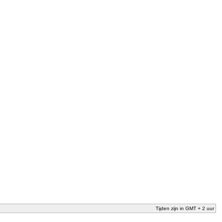
Tijden zijn in GMT + 2 uur