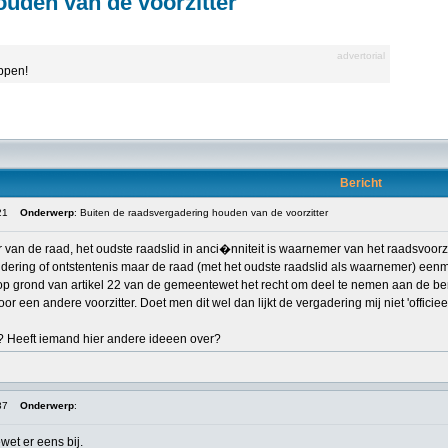
ouden van de voorzitter
advertorial
appen!
Bericht
21
Onderwerp
: Buiten de raadsvergadering houden van de voorzitter
r van de raad, het oudste raadslid in anci�nniteit is waarnemer van het raadsvoorz
indering of ontstentenis maar de raad (met het oudste raadslid als waarnemer) ee
op grond van artikel 22 van de gemeentewet het recht om deel te nemen aan de ber
 een andere voorzitter. Doet men dit wel dan lijkt de vergadering mij niet 'offici
n? Heeft iemand hier andere ideeen over?
37
Onderwerp
:
et er eens bij.