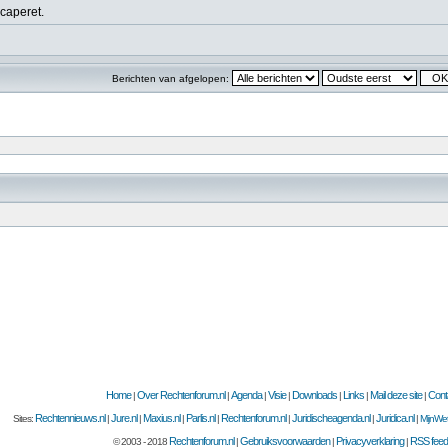
caperet.
Berichten van afgelopen:
Home
Over Rechtenforum.nl
Agenda
Visie
Downloads
Links
Mail deze site
Cont
|
|
|
|
|
|
|
Rechtennieuws.nl
Jure.nl
Maxius.nl
Parlis.nl
Rechtenforum.nl
Juridischeagenda.nl
Juridica.nl
Sites:
|
|
|
|
|
|
|
MijnWet
Rechtenforum.nl
Gebruiksvoorwaarden
Privacyverklaring
RSS feed
© 2003 - 2018
|
|
|