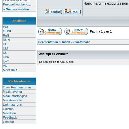
Hanc marginis exiguitas non 
Kneppelhout beno...
» Nieuws melden
Snellinks
EUR
OUNL
Pagina
1
van
1
RuG
RUN
Rechtenforum.nl Index
»
Staatsrecht
UL
UM
UU
Wie zijn er online?
UvA
UvT
Leden op dit forum: Geen
VU
Meer links
Rechtenforum
Over Rechtenforum
Maak favoriet
Maak startpagina
Mail deze site
Link naar ons
Colofon
Meedoen
Feedback
Contact