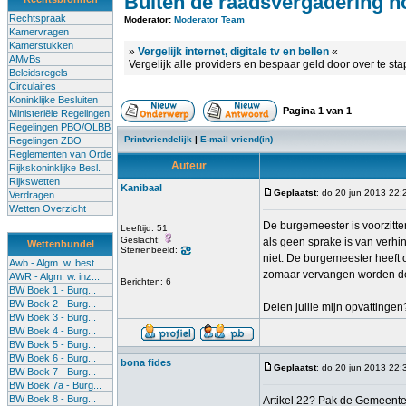
Buiten de raadsvergadering h
Rechtspraak
Moderator:
Moderator Team
Kamervragen
Kamerstukken
»
Vergelijk internet, digitale tv en bellen
«
AMvBs
Vergelijk alle providers en bespaar geld door over te st
Beleidsregels
Circulaires
Koninklijke Besluiten
Pagina
1
van
1
Ministeriële Regelingen
Regelingen PBO/OLBB
Printvriendelijk
|
E-mail vriend(in)
Regelingen ZBO
Reglementen van Orde
Auteur
Rijkskoninklijke Besl.
Rijkswetten
Kanibaal
Geplaatst
: do 20 jun 2013 22:
Verdragen
Wetten Overzicht
De burgemeester is voorzitte
Leeftijd: 51
Geslacht:
als geen sprake is van verh
Wettenbundel
Sterrenbeeld:
niet. De burgemeester heeft 
Awb - Algm. w. best...
zomaar vervangen worden door
AWR - Algm. w. inz...
Berichten: 6
BW Boek 1 - Burg...
BW Boek 2 - Burg...
Delen jullie mijn opvattinge
BW Boek 3 - Burg...
BW Boek 4 - Burg...
BW Boek 5 - Burg...
BW Boek 6 - Burg...
bona fides
Geplaatst
: do 20 jun 2013 22:
BW Boek 7 - Burg...
BW Boek 7a - Burg...
BW Boek 8 - Burg...
Artikel 22? Pak de Gemeentew