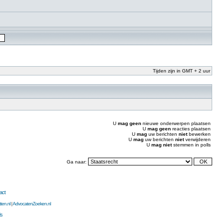
Tijden zijn in GMT + 2 uur
U
mag geen
nieuwe onderwerpen plaatsen
U
mag geen
reacties plaatsen
U
mag
uw berichten
niet
bewerken
U
mag
uw berichten
niet
verwijderen
U
mag niet
stemmen in polls
Ga naar:
act
ten.nl
|
AdvocatenZoeken.nl
s