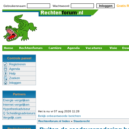
Gratis R
Gebruikersnaam:
Wachtwoord:
Controle paneel
Registreren
Agenda
Help
Zoeken
Inloggen
Partners
Energie vergelijken
Internet vergelijken
Hypotheekadviseur
Het is nu vr 07 aug 2026 11:28
Q Scheidingsadviseurs
Bekijk onbeantwoorde berichten
Vergelijk.com
Rechtenforum.nl Index
»
Staatsrecht
Rechtsbronnen