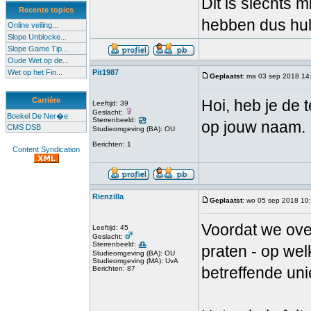
Dit is slechts 
Recente topics
hebben dus hul
Online veiling...
Slope Unblocke...
Slope Game Tip...
Oude Wet op de...
Wet op het Fin...
Pit1987
Geplaatst
: ma 03 sep 2018 14
Carrière
Hoi, heb je de 
Leeftijd: 39
Geslacht:
Boekel De Ner�e
Sterrenbeeld:
op jouw naam.
CMS DSB
Studieomgeving (BA): OU
Berichten: 1
Content Syndication
Rienzilla
Geplaatst
: wo 05 sep 2018 10
Voordat we ove
Leeftijd: 45
Geslacht:
Sterrenbeeld:
praten - op wel
Studieomgeving (BA): OU
Studieomgeving (MA): UvA
betreffende un
Berichten: 87