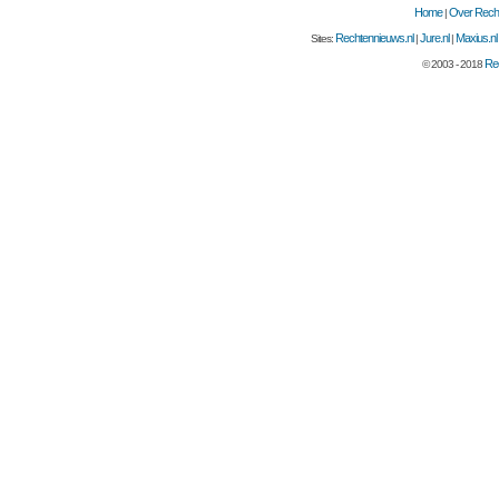
Home
Over Recht
|
Rechtennieuws.nl
Jure.nl
Maxius.nl
Sites:
|
|
Rec
© 2003 - 2018