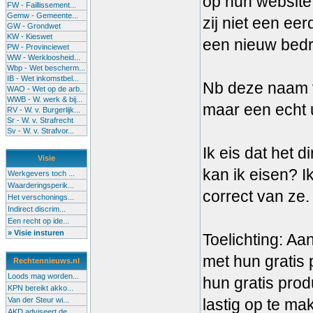
op hun website.
FW - Faillissement...
Gemw - Gemeente...
zij niet een ee
GW - Grondwet
KW - Kieswet
een nieuw bedrij
PW - Provinciewet
WW - Werkloosheid...
Wbp - Wet bescherm...
IB - Wet inkomstbel...
Nb deze naam 
WAO - Wet op de arb..
WWB - W. werk & bij...
maar een echt 
RV - W. v. Burgerlijk...
Sr - W. v. Strafrecht
Sv - W. v. Strafvor...
Ik eis dat het 
Visie
kan ik eisen? I
Werkgevers toch ...
Waarderingsperik...
correct van ze.
Het verschonings...
Indirect discrim...
Een recht op ide...
» Visie insturen
Toelichting: Aa
met hun gratis
Rechtennieuws.nl
Loods mag worden...
hun gratis prod
KPN bereikt akko...
Van der Steur wi...
lastig op te ma
AKD adviseert de...