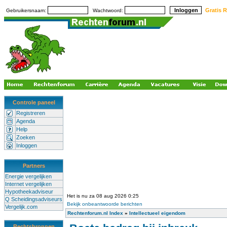
Gratis R
Gebruikersnaam:
Wachtwoord:
Controle paneel
Registreren
Agenda
Help
Zoeken
Inloggen
Partners
Energie vergelijken
Internet vergelijken
Hypotheekadviseur
Het is nu za 08 aug 2026 0:25
Q Scheidingsadviseurs
Bekijk onbeantwoorde berichten
Vergelijk.com
Rechtenforum.nl Index
»
Intellectueel eigendom
Rechtsbronnen