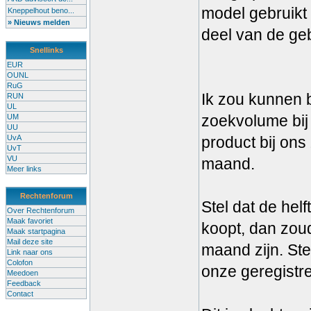
model gebruikt
Kneppelhout beno...
» Nieuws melden
deel van de geb
Snellinks
EUR
OUNL
RuG
Ik zou kunnen 
RUN
UL
zoekvolume bij
UM
UU
UvA
product bij on
UvT
VU
maand.
Meer links
Rechtenforum
Stel dat de hel
Over Rechtenforum
Maak favoriet
koopt, dan zou
Maak startpagina
Mail deze site
maand zijn. Ste
Link naar ons
Colofon
onze geregistr
Meedoen
Feedback
Contact