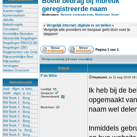
Boete bedrag bij inbreuk
Rechtspraak
geregistreerde naam
Kamervragen
Moderators:
Nemine contradicente
,
Moderator Team
Kamerstukken
AMvBs
Beleidsregels
»
Vergelijk internet, digitale tv en bellen
«
advert
Circulaires
Vergelijk alle providers en bespaar geld door over te
Koninklijke Besluiten
stappen!
Ministeriële Regelingen
Regelingen PBO/OLBB
Regelingen ZBO
Pagina
1
van
1
Reglementen van Orde
Rijkskoninklijke Besl.
Printvriendelijk
|
E-mail vriend(in)
Rijkswetten
Verdragen
Auteur
Wetten Overzicht
P de Witte
Geplaatst
: za 11 aug 2018 18
Wettenbundel
Ik heb bij de b
Awb - Algm. w. best...
Leeftijd: 55
AWR - Algm. w. inz...
Geslacht:
Sterrenbeeld:
opgemaakt van 
BW Boek 1 - Burg...
BW Boek 2 - Burg...
BW Boek 3 - Burg...
naam wel delen
Berichten: 25
BW Boek 4 - Burg...
BW Boek 5 - Burg...
BW Boek 6 - Burg...
BW Boek 7 - Burg...
Inmiddels gebru
BW Boek 7a - Burg...
BW Boek 8 - Burg...