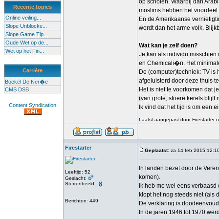
op scholen. Waarbij dan Arabi
Recente topics
moslims hebben het voordeel 
Online veiling...
En de Amerikaanse vernietigti
Slope Unblocke...
wordt dan het arme volk. Blij
Slope Game Tip...
Oude Wet op de...
Wat kan je zelf doen?
Wet op het Fin...
Je kan als individu misschie
en Chemicali�n. Het minimale 
Carrière
De (computer)techniek: TV is
afgeluisterd door deze thuis te
Boekel De Ner�e
Het is niet te voorkomen dat 
CMS DSB
(van grote, stoere kerels blijf
Content Syndication
Ik vind dat het tijd is om een
Laatst aangepast door Firestarter 
Firestarter
Geplaatst
: za 14 feb 2015 12:1
In landen bezet door de Veren
Leeftijd: 52
komen).
Geslacht:
Sterrenbeeld:
Ik heb me wel eens verbaasd d
klopt het nog steeds niet (als
Berichten: 449
De verklaring is doodeenvoud
In de jaren 1946 tot 1970 wer