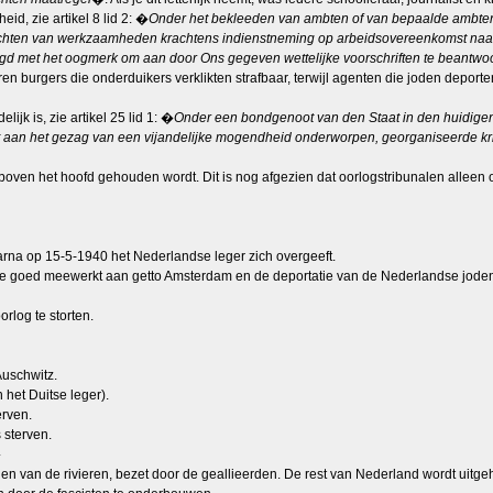
id, zie artikel 8 lid 2: �
Onder het bekleeden van ambten of van bepaalde ambten, 
errichten van werkzaamheden krachtens indienstneming op arbeidsovereenkomst naar 
epleegd met het oogmerk om aan door Ons gegeven wettelijke voorschriften te beant
urgers die onderduikers verklikten strafbaar, terwijl agenten die joden deporter
k is, zie artikel 25 lid 1: �
Onder een bondgenoot van den Staat in den huidige
niet aan het gezag van een vijandelijke mogendheid onderworpen, georganiseerde kr
d boven het hoofd gehouden wordt. Dit is nog afgezien dat oorlogstribunalen allee
rna op 15-5-1940 het Nederlandse leger zich overgeeft.
e goed meewerkt aan getto Amsterdam en de deportatie van de Nederlandse jode
rlog te storten.
Auschwitz.
 het Duitse leger).
rven.
 sterven.
�
den van de rivieren, bezet door de geallieerden. De rest van Nederland wordt uit