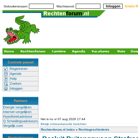
Gratis R
Gebruikersnaam:
Wachtwoord:
Controle paneel
Registreren
Agenda
Help
Zoeken
Inloggen
Partners
Energie vergelijken
Internet vergelijken
Hypotheekadviseur
Het is nu vr 07 aug 2026 17:44
Q Scheidingsadviseurs
Bekijk onbeantwoorde berichten
Vergelijk.com
Rechtenforum.nl Index
»
Rechtsgeschiedenis
Rechtsbronnen