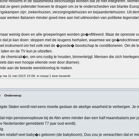
sche moslims in de staatsmedia beschuldigd worden dat ze niet integreren. Momente
dat ze geen jodenster hoeven te dragen om ze te onderscheiden van blanke Euro
ngskampen zijn: ziekenhuizen, verzorgingstehuizen en bejaardentehuizen. Uit demog
kbaar werken Italianen minder goed mee aan het uitmoorden van politieke tegensta
n maar weinig doen en alle groeperingen worden ge�nfiltreerd. Maar de opressie
dat je kan doen: stoppen met de leugens herhalen, waarmee we ge�ndoctrineerd wor
 het instrument om het volk met de �goede� boodschap te conditioneren. Om de ku
 laten en de TV kun je uitzetten.
je de chemicali�n, om ons rustig te houden, binnenkrijgt. Mensen die zich hierteg
t niets dan een hoopje ellende over door diarree).
 einde aan de tweede wereldoorlog te maken.
op ma 11 mei 2015 15:08, in totaal 1 keer bewerkt
0
Onderwerp
:
igde Staten wordt niet eens moeite gedaan de akelige waarheid te verbergen. Je mo
at mijn pensioenopbouw bij de Abn amro minder dan een half maandsalaris per jaar
 de Nederlander gemiddeld 77 jaar oud wordt).
ig.
den relatief veel baby�s geboren (de babyboom). Dus zou je verwachten dat er min