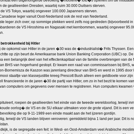
, omdat een uitgehongerde bevolking �mooiere� foto�s oplevert om de misdaden
de geallieerden Dresden, waarbij ruim 30.000 Duitsers sterven.
de VS Tokyo, waarbij ongeveer 100.000 Japanners sterven.
 Canadese leger vanuit Oost-Nederland ook de rest van Nederland.
ste leger zich over; op sommige plekken werd zelfs nog gestreden (bijvoorbeeld i
barderen de VS Hiroshima en Nagasaki met kernbommen, waarbij ongeveer 95.00
an.
etrokkenheid bij Hitler
ij de opkomst van Hitler in de jaren �30 was de �industrialist� Frits Thyssen. Ee
chtte op zijn beurt de Amerikaanse bank Union Banking Corporation (UBC) op. De
ina een belangrijk deel van het effectenkapitaal van de familie overbrengen van
 van BHS van hogerhand gestopt. Er kwam een raad van commissarissen bij BHS,
en-Bornemisza de Kaszon was jarenlang directeur van BHS en werd in 1995 door
er mooi staaltje van klassejustitie kreeg Prescott Bush alleen een geldboete voor 
l financieerde in de jaren �30 de partij van Hitler, om zo in het bezit te komen va
 van computers om gegevens over mensen te registreren. Hun computers kwamen
tuleert, roepen de geallieerden het einde van de tweede wereldoorlog, terwijl in
koude oorlog� de VS en de SU elkaar uitmaken voor de grote vijand. Dit is een ve
se bevolking die op 9-11-1989 een einde maakt aan de het ijzeren gordijn.
stig, terwijl de VS landen blijven veroveren: gemiddeld bijna 1 land per jaar. Dit
istan.
dkijk, is de segregatie een feit: in West- en Oost-Amsterdam veel Arabische mosl