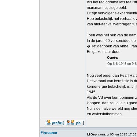
Als het radiodrama iets reali
marsmannetjes geloofd.
Er zijn vervolgens experimen
Hoe belachelijk het verhaal ov
van niet-aanvalsverdragen tu
Toen was het hek van de dam e
In de jaren 60 verspreidde de
�Het dagboek van Anne Frank�
En ga zo maar door.
Quote:
Op 6-8-1945 en 9-8
Nog veel erger dan Pearl Ha
Het verhaal van kernfusie is 
kernenergie belachelijk is, bl
1945.
Als de VS over kernbommen zo
kloppen, dan zou olie nu goed
Nu is de halve wereld nog st
en waterstofbommen.
Firestarter
Geplaatst
: vr 05 jun 2015 17:09