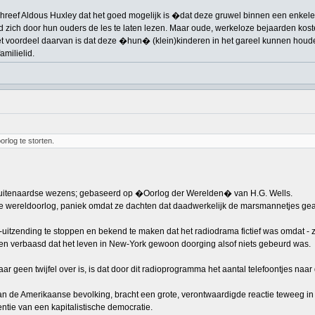
chreef Aldous Huxley dat het goed mogelijk is �dat deze gruwel binnen een enkele
 zich door hun ouders de les te laten lezen. Maar oude, werkeloze bejaarden kost
Het voordeel daarvan is dat deze �hun� (klein)kinderen in het gareel kunnen houd
milielid.
rlog te storten.
r buitenaardse wezens; gebaseerd op �Oorlog der Werelden� van H.G. Wells.
e wereldoorlog, paniek omdat ze dachten dat daadwerkelijk de marsmannetjes gea
-uitzending te stoppen en bekend te maken dat het radiodrama fictief was omdat - 
en verbaasd dat het leven in New-York gewoon doorging alsof niets gebeurd was.
r geen twijfel over is, is dat door dit radioprogramma het aantal telefoontjes naar 
van de Amerikaanse bevolking, bracht een grote, verontwaardigde reactie teweeg i
ntie van een kapitalistische democratie.