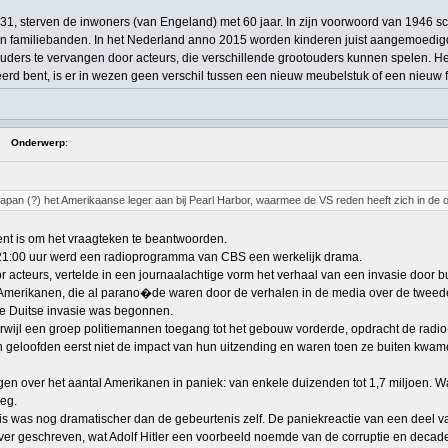
31, sterven de inwoners (van Engeland) met 60 jaar. In zijn voorwoord van 1946 s
en familiebanden. In het Nederland anno 2015 worden kinderen juist aangemoedigd
ouders te vervangen door acteurs, die verschillende grootouders kunnen spelen. 
erd bent, is er in wezen geen verschil tussen een nieuw meubelstuk of een nieuw fa
Onderwerp
:
apan (?) het Amerikaanse leger aan bij Pearl Harbor, waarmee de VS reden heeft zich in de oo
ent is om het vraagteken te beantwoorden.
21:00 uur werd een radioprogramma van CBS een werkelijk drama.
r acteurs, vertelde in een journaalachtige vorm het verhaal van een invasie doo
Amerikanen, die al parano�de waren door de verhalen in de media over de tweed
e Duitse invasie was begonnen.
rwijl een groep politiemannen toegang tot het gebouw vorderde, opdracht de radio
 geloofden eerst niet de impact van hun uitzending en waren toen ze buiten kwam
gen over het aantal Amerikanen in paniek: van enkele duizenden tot 1,7 miljoen. Waa
eeg.
is was nog dramatischer dan de gebeurtenis zelf. De paniekreactie van een deel 
over geschreven, wat Adolf Hitler een voorbeeld noemde van de corruptie en decade