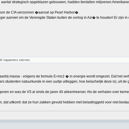
een aantal strategisch opgeblazen gebouwen, hadden tientallen miljoenen Amerikane
e door de CIA verzonnen �aanval op Pearl Harbor�.
e leger aanviel om de Verenigde Staten buiten de oorlog in Azi� te houden! Er zijn 
0 Japanners sterven.
, waarbij massa - volgens de formule E=mc2 � in energie wordt omgezet. Dat het v
ejaars studenten natuurkunde in een uurtje uitleggen, hoe belachelijk deze is), uit 
even en was de VS al sinds de jaren 40 alleenheerser. Als de verhalen over ker
n, dat uitkomt: dat ze hun zakken gevuld hebben met belastinggeld voor niet be