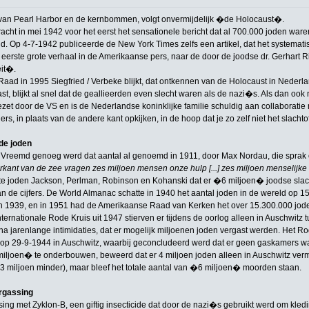
 van Pearl Harbor en de kernbommen, volgt onvermijdelijk �de Holocaust�.
acht in mei 1942 voor het eerst het sensationele bericht dat al 700.000 joden ware
d. Op 4-7-1942 publiceerde de New York Times zelfs een artikel, dat het systemat
erste grote verhaal in de Amerikaanse pers, naar de door de joodse dr. Gerhart 
it�.
aad in 1995 Siegfried / Verbeke blijkt, dat ontkennen van de Holocaust in Nederlan
t, blijkt al snel dat de geallieerden even slecht waren als de nazi�s. Als dan oo
zet door de VS en is de Nederlandse koninklijke familie schuldig aan collaboratie
, in plaats van de andere kant opkijken, in de hoop dat je zo zelf niet het slachtof
de joden
? Vreemd genoeg werd dat aantal al genoemd in 1911, door Max Nordau, die spra
rkant van de zee vragen zes miljoen mensen onze hulp [...] zes miljoen menselij
 joden Jackson, Perlman, Robinson en Kohanski dat er �6 miljoen� joodse slach
an de cijfers. De World Almanac schatte in 1940 het aantal joden in de wereld o
 1939, en in 1951 had de Amerikaanse Raad van Kerken het over 15.300.000 joden
nternationale Rode Kruis uit 1947 stierven er tijdens de oorlog alleen in Auschwi
na jarenlange intimidaties, dat er mogelijk miljoenen joden vergast werden. Het 
d op 29-9-1944 in Auschwitz, waarbij geconcludeerd werd dat er geen gaskamers w
ljoen� te onderbouwen, beweerd dat er 4 miljoen joden alleen in Auschwitz vermoo
s 3 miljoen minder), maar bleef het totale aantal van �6 miljoen� moorden staan.
rgassing
ing met Zyklon-B, een giftig insecticide dat door de nazi�s gebruikt werd om kledi