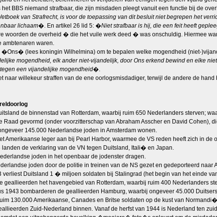
het BBS niemand strafbaar, die zijn misdaden pleegt vanuit een functie bij de overhe
Wetboek van Strafrecht, is voor de toepassing van dit besluit niet begrepen het v
enbaar lichaam
�. En artikel 26 lid 5: �
Niet strafbaar is hij, die een feit heeft g
e woorden de overheid � die het vuile werk deed � was onschuldig. Hiermee waren b
ve ambtenaren waren.
 �Ons� (lees koningin Wilhelmina) om te bepalen welke mogendheid (niet-)vijandelij
ndelijke mogendheid, elk ander niet-vijandelijk, door Ons erkend bewind en elke 
 tegen een vijandelijke mogendheid
�.
et naar willekeur straffen van de ene oorlogsmisdadiger, terwijl de andere de han
reldoorlog
tsland de binnenstad van Rotterdam, waarbij ruim 650 Nederlanders sterven; waa
 Raad gevormd (onder voorzitterschap van Abraham Asscher en David Cohen), di
 ongeveer 145.000 Nederlandse joden in Amsterdam wonen.
et Amerikaanse leger aan bij Pearl Harbor, waarmee de VS reden heeft zich in de oo
landen de verklaring van de VN tegen Duitsland, Itali� en Japan.
ederlandse joden in het openbaar de jodenster dragen.
erlandse joden door de politie in treinen van de NS gezet en gedeporteerd naar 
verliest Duitsland 1 � miljoen soldaten bij Stalingrad (het begin van het einde van
geallieerden het havengebied van Rotterdam, waarbij ruim 400 Nederlanders ste
stus 1943 bombarderen de geallieerden Hamburg, waarbij ongeveer 45.000 Duitsers
ruim 130.000 Amerikaanse, Canades en Britse soldaten op de kust van Normandi
allieerden Zuid-Nederland binnen. Vanaf de herfst van 1944 is Nederland ten zui