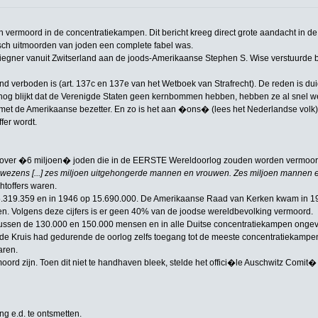
n vermoord in de concentratiekampen. Dit bericht kreeg direct grote aandacht in d
isch uitmoorden van joden een complete fabel was.
Riegner vanuit Zwitserland aan de joods-Amerikaanse Stephen S. Wise verstuurde 
d verboden is (art. 137c en 137e van het Wetboek van Strafrecht). De reden is duid
k nog blijkt dat de Verenigde Staten geen kernbommen hebben, hebben ze al snel we
 met de Amerikaanse bezetter. En zo is het aan �ons� (lees het Nederlandse volk) o
fer wordt.
k over �6 miljoen� joden die in de EERSTE Wereldoorlog zouden worden vermoor
ke wezens [...] zes miljoen uitgehongerde mannen en vrouwen. Zes miljoen mannen 
toffers waren.
p 15.319.359 en in 1946 op 15.690.000. De Amerikaanse Raad van Kerken kwam in 1
. Volgens deze cijfers is er geen 40% van de joodse wereldbevolking vermoord.
tz tussen de 130.000 en 150.000 mensen en in alle Duitse concentratiekampen ongev
Rode Kruis had gedurende de oorlog zelfs toegang tot de meeste concentratiekampen
aren.
rd zijn. Toen dit niet te handhaven bleek, stelde het offici�le Auschwitz Comit� 
ng e.d. te ontsmetten.