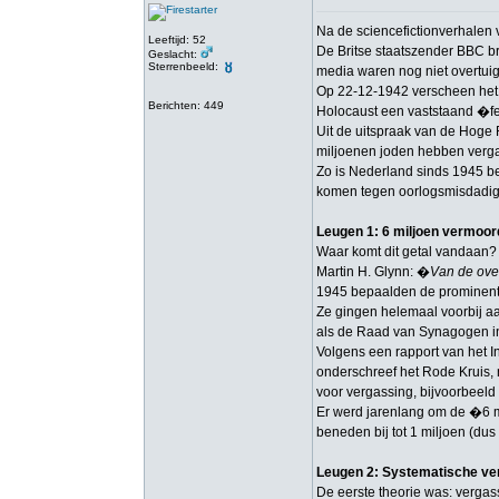
Na de sciencefictionverhalen
Leeftijd: 52
De Britse staatszender BBC br
Geslacht:
Sterrenbeeld:
media waren nog niet overtuig
Op 22-12-1942 verscheen het e
Berichten: 449
Holocaust een vaststaand �fe
Uit de uitspraak van de Hoge R
miljoenen joden hebben vergas
Zo is Nederland sinds 1945 be
komen tegen oorlogsmisdadigers
Leugen 1: 6 miljoen vermoor
Waar komt dit getal vandaan
Martin H. Glynn: �
Van de ove
1945 bepaalden de prominente
Ze gingen helemaal voorbij a
als de Raad van Synagogen in
Volgens een rapport van het I
onderschreef het Rode Kruis, 
voor vergassing, bijvoorbeel
Er werd jarenlang om de �6 mi
beneden bij tot 1 miljoen (du
Leugen 2: Systematische ve
De eerste theorie was: vergass