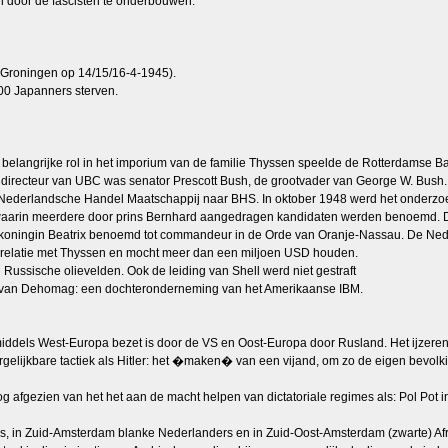
 door de fascisten te onderbouwen.
n Groningen op 14/15/16-4-1945).
0 Japanners sterven.
n belangrijke rol in het imporium van de familie Thyssen speelde de Rotterdamse 
 directeur van UBC was senator Prescott Bush, de grootvader van George W. Bush.
 de Nederlandsche Handel Maatschappij naar BHS. In oktober 1948 werd het onderz
 waarin meerdere door prins Bernhard aangedragen kandidaten werden benoemd. 
 koningin Beatrix benoemd tot commandeur in de Orde van Oranje-Nassau. De Ned
zijn relatie met Thyssen en mocht meer dan een miljoen USD houden.
n Russische olievelden. Ook de leiding van Shell werd niet gestraft
 van Dehomag: een dochteronderneming van het Amerikaanse IBM.
middels West-Europa bezet is door de VS en Oost-Europa door Rusland. Het ijzeren 
rgelijkbare tactiek als Hitler: het �maken� van een vijand, om zo de eigen bevolk
 is nog afgezien van het het aan de macht helpen van dictatoriale regimes als: Pol 
ims, in Zuid-Amsterdam blanke Nederlanders en in Zuid-Oost-Amsterdam (zwarte) Afr