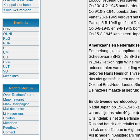
20.000 Nederlanders sterven
Kneppelhout beno...
Op 13/14-2-1945 bombarderen 
» Nieuws melden
Op 9/10-3-1945 bombarderen 
Vanaf 23-3-1945 verovert het
Snellinks
Pas op 5-5-1945 geeft het Dui
Op 6-8-1945 en 9-8-1945 bom
EUR
OUNL
Op 15-8-1945 kapituleert Jap
RuG
RUN
Amerikaans en Nederlandse b
UL
Een belangrijke steunpilaar b
UM
Scheepvaart (BHS). De BHS ri
UU
UvA
In 1942 liet koningin Wilhelm
UvT
antecedenten van de leiding
VU
geboren Hans Heinrich Thyss
Meer links
dus niet gestraft. In een and
Ook het Brits/Nederlandse Shel
Rechtenforum
De nazi�s maakte al gebruik
Over Rechtenforum
Maak favoriet
Einde tweede wereldoorlog
Maak startpagina
Nadat Japan op 15-8-1945 kapi
Mail deze site
waarna tijdens ruim 40 jaar �
Link naar ons
Colofon
Uiteindelijk is het de Berlijn
Meedoen
Rusland houdt zich relatief ru
Feedback
in Irak en de Taliban in Afghan
Contact
Als ik heden in Amsterdam ron