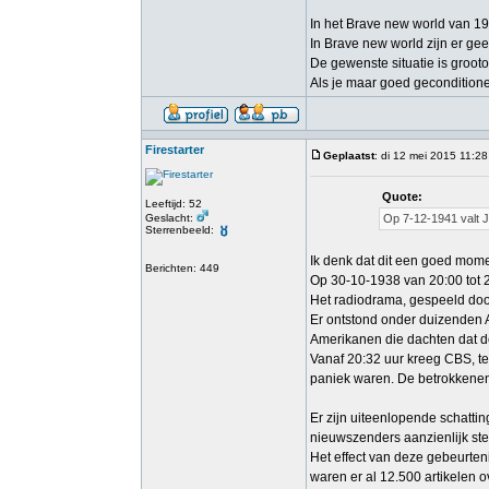
In het Brave new world van 19
In Brave new world zijn er ge
De gewenste situatie is groot
Als je maar goed geconditione
Firestarter
Geplaatst
: di 12 mei 2015 11:28
Quote:
Leeftijd: 52
Geslacht:
Op 7-12-1941 valt J
Sterrenbeeld:
Ik denk dat dit een goed mom
Berichten: 449
Op 30-10-1938 van 20:00 tot 
Het radiodrama, gespeeld doo
Er ontstond onder duizenden 
Amerikanen die dachten dat d
Vanaf 20:32 uur kreeg CBS, te
paniek waren. De betrokkenen
Er zijn uiteenlopende schattin
nieuwszenders aanzienlijk st
Het effect van deze gebeurten
waren er al 12.500 artikelen 