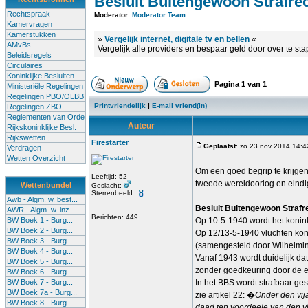
Besluit Buitengewoon Strafre
Rechtspraak
Moderator:
Moderator Team
Kamervragen
Kamerstukken
»
Vergelijk internet, digitale tv en bellen
«
AMvBs
Vergelijk alle providers en bespaar geld door over te st
Beleidsregels
Circulaires
Koninklijke Besluiten
Pagina
1
van
1
Ministeriële Regelingen
Regelingen PBO/OLBB
Printvriendelijk
|
E-mail vriend(in)
Regelingen ZBO
Reglementen van Orde
Auteur
Rijkskoninklijke Besl.
Rijkswetten
Firestarter
Geplaatst
: zo 23 nov 2014 14:4
Verdragen
Wetten Overzicht
Om een goed begrip te krijgen
Leeftijd: 52
tweede wereldoorlog en eindig
Wettenbundel
Geslacht:
Sterrenbeeld:
Awb - Algm. w. best...
Besluit Buitengewoon Strafr
AWR - Algm. w. inz...
Berichten: 449
BW Boek 1 - Burg...
Op 10-5-1940 wordt het konink
BW Boek 2 - Burg...
Op 12/13-5-1940 vluchten koni
BW Boek 3 - Burg...
(samengesteld door Wilhelmin
BW Boek 4 - Burg...
Vanaf 1943 wordt duidelijk da
BW Boek 5 - Burg...
zonder goedkeuring door de e
BW Boek 6 - Burg...
BW Boek 7 - Burg...
In het BBS wordt strafbaar ge
BW Boek 7a - Burg...
zie artikel 22: �
Onder den vij
BW Boek 8 - Burg...
daad ten voordeele van den vi