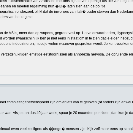
el is discriminatie van Arabische moslims bijna even openlijk als die van de jode
peanen en moeten regelmatig hun �ID� laten zien aan de politie.
rafisch onderzoek blijkt dat de inwoners van Itali� ouder sterven dan Nederlande
nders van het regime.
 van de VS is, meer dan op wapens, gegrondvest op: Halve onwaarheden, Hypocrys
den (waarschijnlijk ben je niet eens in staat om in te zien dat je eigen hebzuch
dde te indoctrineren, moet je weten waarover gesproken wordt. Je kunt voorkomen
en verzetten, krijgen ernstige eetstoornissen als annorexia nervosa. De opruiende
et compleet gehersenspoeld zijn om er iets van te geloven (of anders zijn er wel 
 was. Als je dan dus 40 jaar werkt, spaar je 20 maanden pensioen, dan kun je daa
imaal even veel zestigers als �jonge� mensen zijn. Kijk zelf maar eens op straat