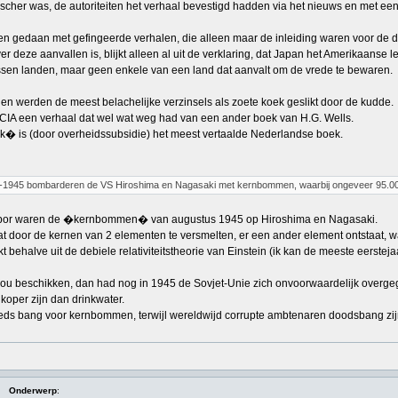
stischer was, de autoriteiten het verhaal bevestigd hadden via het nieuws en met 
ten gedaan met gefingeerde verhalen, die alleen maar de inleiding waren voor d
er deze aanvallen is, blijkt alleen al uit de verklaring, dat Japan het Amerikaans
ssen landen, maar geen enkele van een land dat aanvalt om de vrede te bewaren.
n werden de meest belachelijke verzinsels als zoete koek geslikt door de kudde.
 CIA een verhaal dat wel wat weg had van een ander boek van H.G. Wells.
 is (door overheidssubsidie) het meest vertaalde Nederlandse boek.
-1945 bombarderen de VS Hiroshima en Nagasaki met kernbommen, waarbij ongeveer 95.00
rbor waren de �kernbommen� van augustus 1945 op Hiroshima en Nagasaki.
dat door de kernen van 2 elementen te versmelten, er een ander element ontstaat
ijkt behalve uit de debiele relativiteitstheorie van Einstein (ik kan de meeste eerst
u beschikken, dan had nog in 1945 de Sovjet-Unie zich onvoorwaardelijk overgeg
koper zijn dan drinkwater.
eeds bang voor kernbommen, terwijl wereldwijd corrupte ambtenaren doodsbang zij
Onderwerp
: