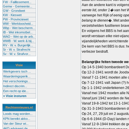
FW - Faillissement...
Aan de andere kant is volgens 
Gemw - Gemeente...
eerste lid, onder 1� van het 
GW - Grondwet
KW - Kieswet
vanwege het Rijk of eenig op
PW - Provinciewet
belang te dienen
�. Met ander
WW - Werkloosheid...
verzetshelden fusillieren bra
Wbp - Wet bescherm...
En volgens het BBS is het aan
IB - Wet inkomstbel...
wordt verstaan elke niet-vija
WAO - Wet op de arb..
WWB - W. werk & bij...
vijandelijkheden verrichtende
RV - W. v. Burgerlijk...
De kern van het BBS is dus: h
Sr - W. v. Strafrecht
verliezer bestraft.
Sv - W. v. Strafvor...
Belangrijke feiten tweede we
Visie
Op 14-5-1940 bombardeert Dui
Werkgevers toch ...
Op 12-2-1941 wordt de Joodse
Waarderingsperik...
Vanaf 7-11-1941 moeten alle
Het verschonings...
Op 7-12-1941 valt Japan (?) h
Indirect discrim...
Op 1-1-1942 ondertekenen 26 
Een recht op ide...
Vanaf mei 1942 moeten alle N
» Visie insturen
Vanaf juni 1942 worden de Ned
Vanaf 19-8-1942 tot 13-1-1943 
Rechtennieuws.nl
Op 31-3-1943 bombarderen de 
Op 24, 27, 29 juli en 2 augu
Loods mag worden...
KPN bereikt akko...
Op 6-6-1944 (D-Day) landen 
Van der Steur wi...
Vanaf 12-9-1944 trekken de ge
AKD adviseert de...