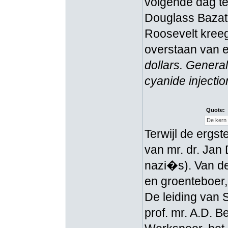
volgende dag te
Douglass Bazata
Roosevelt kreeg
overstaan van 
dollars. General
cyanide injectio
Quote:
De kern 
Terwijl de ergs
van mr. dr. Jan
nazi�s). Van de
en groenteboer,
De leiding van 
prof. mr. A.D. B