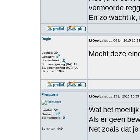
vermoorde regga
En zo wacht ik,
Regin
Geplaatst
: za 06 jun 2015 12:2
Mocht deze eind
Leeftijd: 39
Geslacht:
Sterrenbeeld:
Studieomgeving (BA): UL
Studieomgeving (MA): UL
Berichten: 1042
Firestarter
Geplaatst
: za 25 jul 2015 15:55
Wat het moeilijk
Leeftijd: 52
Geslacht:
Als er geen bew
Sterrenbeeld:
Net zoals dat j
Berichten: 449