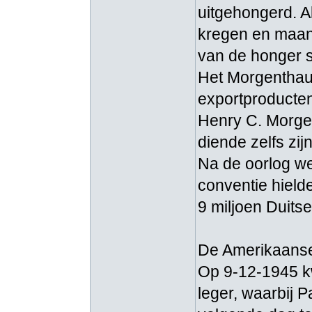
uitgehongerd. A
kregen en maand
van de honger s
Het Morgenthau 
exportproducten
Henry C. Morgen
diende zelfs zi
Na de oorlog we
conventie hield
9 miljoen Duitse
De Amerikaanse 
Op 9-12-1945 kw
leger, waarbij 