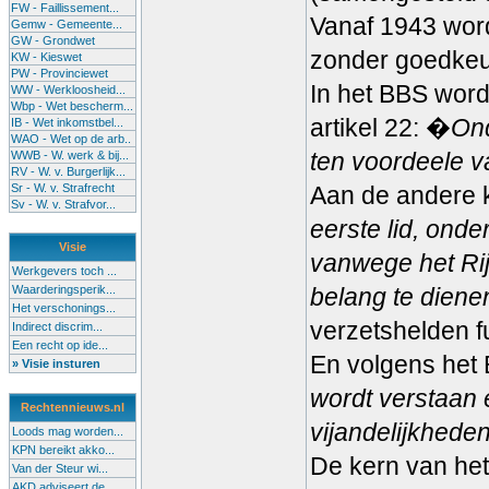
FW - Faillissement...
Vanaf 1943 word
Gemw - Gemeente...
GW - Grondwet
zonder goedkeu
KW - Kieswet
PW - Provinciewet
In het BBS word
WW - Werkloosheid...
Wbp - Wet bescherm...
artikel 22: �
Ond
IB - Wet inkomstbel...
WAO - Wet op de arb..
ten voordeele v
WWB - W. werk & bij...
RV - W. v. Burgerlijk...
Sr - W. v. Strafrecht
Aan de andere ka
Sv - W. v. Strafvor...
eerste lid, ond
Visie
vanwege het Rij
Werkgevers toch ...
Waarderingsperik...
belang te diene
Het verschonings...
verzetshelden f
Indirect discrim...
Een recht op ide...
En volgens het 
» Visie insturen
wordt verstaan 
Rechtennieuws.nl
vijandelijkhede
Loods mag worden...
KPN bereikt akko...
De kern van het
Van der Steur wi...
AKD adviseert de...