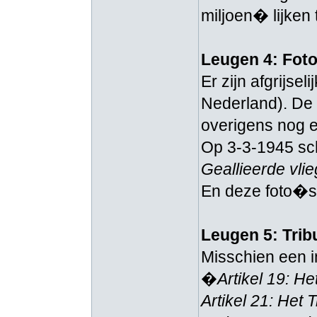
miljoen� lijken
Leugen 4: Fot
Er zijn afgrijse
Nederland). De 
overigens nog 
Op 3-3-1945 sch
Geallieerde vli
En deze foto�s 
Leugen 5: Tri
Misschien een i
�
Artikel 19: H
Artikel 21: Het