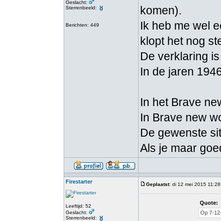
Geslacht:
komen).
Sterrenbeeld:
Ik heb me wel e
Berichten: 449
klopt het nog s
De verklaring i
In de jaren 194
In het Brave ne
In Brave new wo
De gewenste sit
Als je maar goe
Firestarter
Geplaatst
: di 12 mei 2015 11:28
Quote:
Leeftijd: 52
Geslacht:
Op 7-12-
Sterrenbeeld: