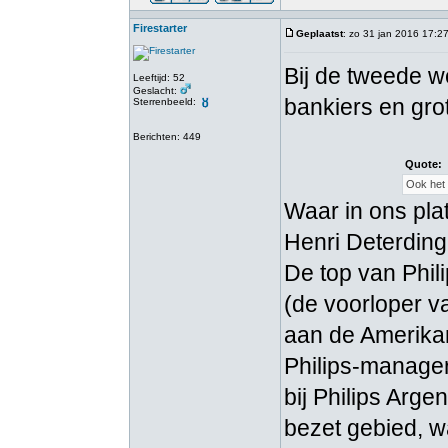
Firestarter
Geplaatst
: zo 31 jan 2016 17:2
Bij de tweede w
Leeftijd: 52
Geslacht:
bankiers en gro
Sterrenbeeld:
Berichten: 449
Quote:
Ook het 
Waar in ons pla
Henri Deterding
De top van Phil
(de voorloper v
aan de Amerikan
Philips-manager
bij Philips Arg
bezet gebied, wa