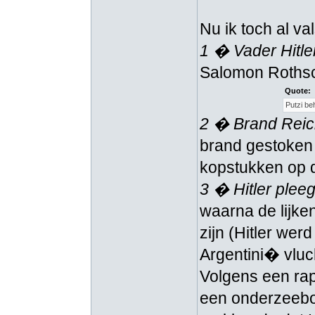
Nu ik toch al v
1 � Vader Hitle
Salomon Rothsch
Quote:
Putzi be
2 � Brand Reic
brand gestoken 
kopstukken op d
3 � Hitler plee
waarna de lijke
zijn (Hitler wer
Argentini� vluc
Volgens een rap
een onderzeeboo