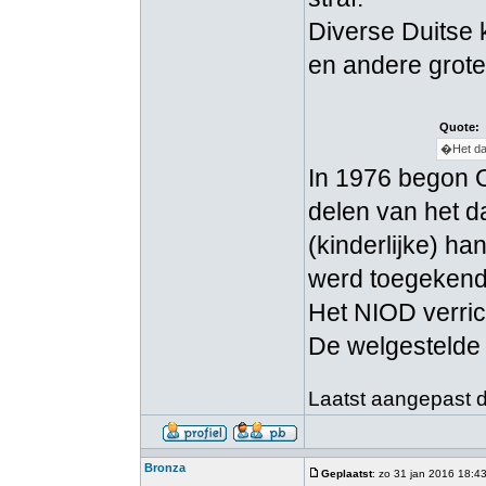
Diverse Duitse 
en andere grote
Quote:
�Het dag
In 1976 begon O
delen van het d
(kinderlijke) h
werd toegekend 
Het NIOD verric
De welgestelde
Laatst aangepast do
Bronza
Geplaatst
: zo 31 jan 2016 18:4