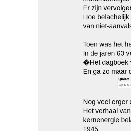
Er zijn vervolg
Hoe belachelijk 
van niet-aanval
Toen was het he
In de jaren 60 
�Het dagboek v
En ga zo maar 
Quote:
Op 6-8-
Nog veel erger
Het verhaal van
kernenergie bela
1945.