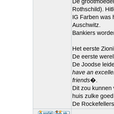
De grootmoeder 
Rothschild). Hi
IG Farben was h
Auschwitz.
Bankiers worden
Het eerste Zion
De eerste werel
De Joodse leide
have an excellen
friends
�.
Dit zou kunnen 
huis zulke goed
De Rockefellers