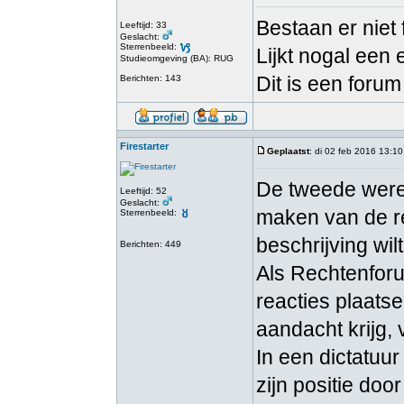
Bestaan er niet
Leeftijd: 33
Geslacht:
Sterrenbeeld:
Lijkt nogal een 
Studieomgeving (BA): RUG
Dit is een foru
Berichten: 143
Firestarter
Geplaatst
: di 02 feb 2016 13:10
De tweede werel
Leeftijd: 52
Geslacht:
maken van de re
Sterrenbeeld:
beschrijving wil
Berichten: 449
Als Rechtenforu
reacties plaats
aandacht krijg,
In een dictatuu
zijn positie doo