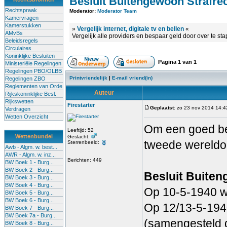
Besluit Buitengewoon Strafre
Rechtspraak
Moderator:
Moderator Team
Kamervragen
Kamerstukken
»
Vergelijk internet, digitale tv en bellen
«
AMvBs
Vergelijk alle providers en bespaar geld door over te st
Beleidsregels
Circulaires
Koninklijke Besluiten
Pagina
1
van
1
Ministeriële Regelingen
Regelingen PBO/OLBB
Printvriendelijk
|
E-mail vriend(in)
Regelingen ZBO
Reglementen van Orde
Auteur
Rijkskoninklijke Besl.
Rijkswetten
Firestarter
Geplaatst
: zo 23 nov 2014 14:4
Verdragen
Wetten Overzicht
Om een goed beg
Leeftijd: 52
Wettenbundel
Geslacht:
tweede wereldoo
Sterrenbeeld:
Awb - Algm. w. best...
AWR - Algm. w. inz...
Berichten: 449
BW Boek 1 - Burg...
BW Boek 2 - Burg...
Besluit Buiten
BW Boek 3 - Burg...
BW Boek 4 - Burg...
Op 10-5-1940 wo
BW Boek 5 - Burg...
BW Boek 6 - Burg...
Op 12/13-5-1940
BW Boek 7 - Burg...
BW Boek 7a - Burg...
(samengesteld 
BW Boek 8 - Burg...