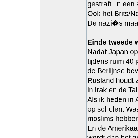
gestraft. In ee
Ook het Brits/Ne
De nazi�s maak
Einde tweede 
Nadat Japan op 
tijdens ruim 40
de Berlijnse be
Rusland houdt zi
in Irak en de Ta
Als ik heden in
op scholen. Waa
moslims hebben 
En de Amerikaan
wordt dan het a