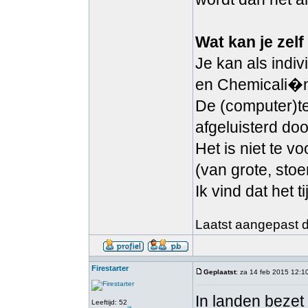
Wat kan je zel
Je kan als indi
en Chemicali�n.
De (computer)te
afgeluisterd doo
Het is niet te 
(van grote, stoe
Ik vind dat het
Laatst aangepast d
Firestarter
Geplaatst
: za 14 feb 2015 12:1
In landen bezet
Leeftijd: 52