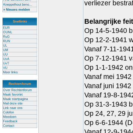
verliezer bestraf
Kneppelhout beno...
» Nieuws melden
Belangrijke fe
Snellinks
EUR
Op 14-5-1940 bo
OUNL
RuG
Op 12-2-1941 w
RUN
UL
Vanaf 7-11-194
UM
UU
Op 7-12-1941 va
UvA
UvT
Op 1-1-1942 ond
VU
Meer links
Vanaf mei 1942 
Rechtenforum
Vanaf juni 1942
Over Rechtenforum
Vanaf 19-8-1942 
Maak favoriet
Maak startpagina
Op 31-3-1943 b
Mail deze site
Link naar ons
Op 24, 27, 29 j
Colofon
Meedoen
Op 6-6-1944 (D
Feedback
Contact
Vanaf 12-9-1944