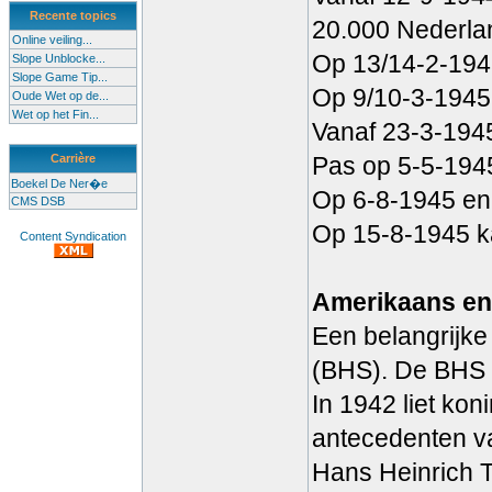
Recente topics
20.000 Nederla
Online veiling...
Op 13/14-2-1945
Slope Unblocke...
Slope Game Tip...
Op 9/10-3-1945
Oude Wet op de...
Wet op het Fin...
Vanaf 23-3-1945
Carrière
Pas op 5-5-1945
Boekel De Ner�e
Op 6-8-1945 en
CMS DSB
Op 15-8-1945 ka
Content Syndication
Amerikaans en 
Een belangrijke
(BHS). De BHS r
In 1942 liet ko
antecedenten v
Hans Heinrich 