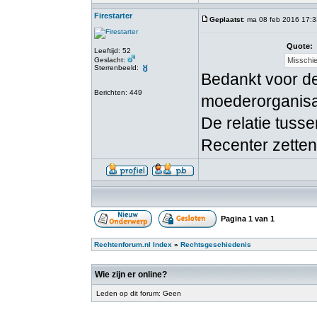
Firestarter
Geplaatst
: ma 08 feb 2016 17:3
Quote:
Leeftijd: 52
Geslacht:
Misschie
Sterrenbeeld:
Bedankt voor de
Berichten: 449
moederorganisa
De relatie tusse
Recenter zetten
Pagina
1
van
1
Rechtenforum.nl Index
»
Rechtsgeschiedenis
Wie zijn er online?
Leden op dit forum: Geen