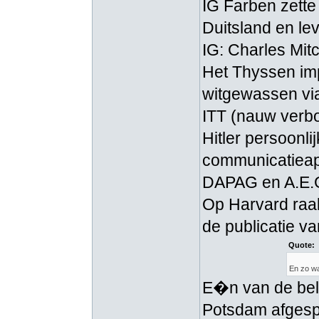
IG Farben zette
Duitsland en le
IG: Charles Mit
Het Thyssen imp
witgewassen vi
ITT (nauw verbo
Hitler persoonl
communicatieapp
DAPAG en A.E.G
Op Harvard raak
de publicatie v
Quote:
En zo wa
E�n van de bela
Potsdam afgespr