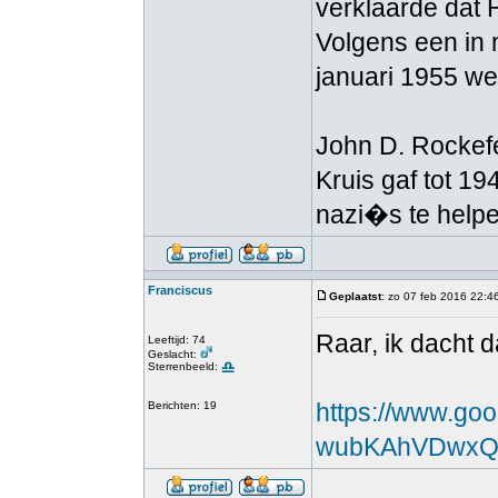
verklaarde dat H
Volgens een in 
januari 1955 we
John D. Rockef
Kruis gaf tot 1
nazi�s te helpe
Franciscus
Geplaatst
: zo 07 feb 2016 22:4
Raar, ik dacht 
Leeftijd: 74
Geslacht:
Sterrenbeeld:
https://www.go
Berichten: 19
wubKAhVDwxQK