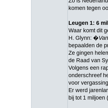
Zo is Nederland
komen tegen oorl
Leugen 1: 6 mi
Waar komt dit 
H. Glynn: �
Van
bepaalden de p
Ze gingen helem
de Raad van Syn
Volgens een rap
onderschreef he
voor vergassing
Er werd jarenla
bij tot 1 miljoe