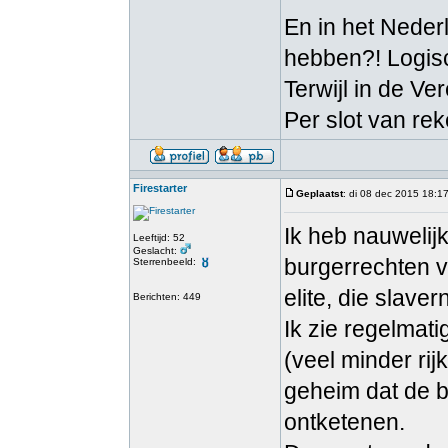
En in het Neder
hebben?! Logisc
Terwijl in de V
Per slot van re
Firestarter
Geplaatst
: di 08 dec 2015 18:1
Ik heb nauwelij
Leeftijd: 52
Geslacht:
burgerrechten va
Sterrenbeeld:
elite, die slave
Berichten: 449
Ik zie regelmat
(veel minder ri
geheim dat de b
ontketenen.