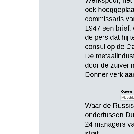
Werkspoor, het 
ook hooggeplaa
commissaris van
1947 een brief,
de pers dat hij
consul op de Ca
De metaalindust
door de zuiveri
Donner verklaar
Quote:
Misschie
Waar de Russisc
ondertussen Du
24 managers van
straf.