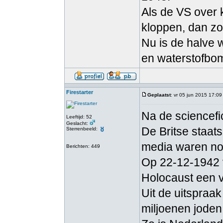
Als de VS over 
kloppen, dan zo
Nu is de halve 
en waterstofbo
Firestarter
Geplaatst
: vr 05 jun 2015 17:09
Na de sciencefi
Leeftijd: 52
Geslacht:
De Britse staat
Sterrenbeeld:
media waren nog
Berichten: 449
Op 22-12-1942 v
Holocaust een 
Uit de uitspraa
miljoenen joden