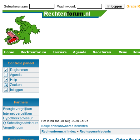
Gratis R
Gebruikersnaam:
Wachtwoord:
Controle paneel
Registreren
Agenda
Help
Zoeken
Inloggen
Partners
Energie vergelijken
Internet vergelijken
Hypotheekadviseur
Het is nu ma 10 aug 2026 15:25
Q Scheidingsadviseurs
Bekijk onbeantwoorde berichten
Vergelijk.com
Rechtenforum.nl Index
»
Rechtsgeschiedenis
Rechtsbronnen