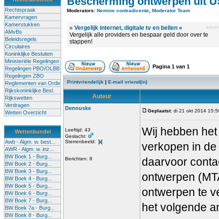
Bescherming ontwerpen uit U
Rechtspraak
Moderators:
Nemine contradicente
,
Moderator Team
Kamervragen
Kamerstukken
»
Vergelijk internet, digitale tv en bellen
«
advert
AMvBs
Vergelijk alle providers en bespaar geld door over te
Beleidsregels
stappen!
Circulaires
Koninklijke Besluiten
Ministeriële Regelingen
Pagina
1
van
1
Regelingen PBO/OLBB
Regelingen ZBO
Printvriendelijk
|
E-mail vriend(in)
Reglementen van Orde
Rijkskoninklijke Besl.
Auteur
Rijkswetten
Verdragen
Dennuske
Geplaatst
: di 21 okt 2014 15:5
Wetten Overzicht
Wij hebben het
Leeftijd: 43
Wettenbundel
Geslacht:
Awb - Algm. w. best...
Sterrenbeeld:
verkopen in de
AWR - Algm. w. inz...
BW Boek 1 - Burg...
daarvoor conta
Berichten: 8
BW Boek 2 - Burg...
BW Boek 3 - Burg...
ontwerpen (MTA
BW Boek 4 - Burg...
BW Boek 5 - Burg...
ontwerpen te v
BW Boek 6 - Burg...
BW Boek 7 - Burg...
het volgende a
BW Boek 7a - Burg...
BW Boek 8 - Burg...