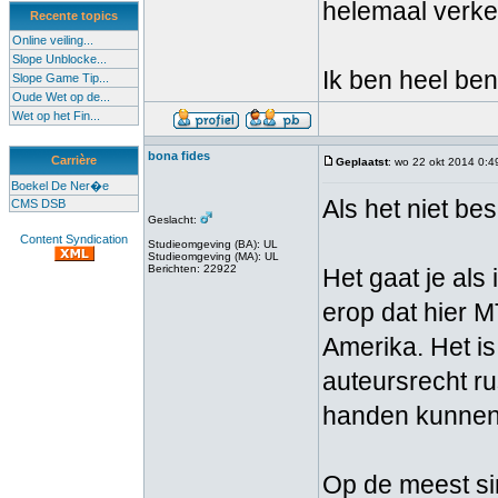
helemaal verk
Recente topics
Online veiling...
Slope Unblocke...
Ik ben heel ben
Slope Game Tip...
Oude Wet op de...
Wet op het Fin...
bona fides
Carrière
Geplaatst
: wo 22 okt 2014 0:4
Boekel De Ner�e
Als het niet be
CMS DSB
Geslacht:
Content Syndication
Studieomgeving (BA): UL
Studieomgeving (MA): UL
Berichten: 22922
Het gaat je als
erop dat hier 
Amerika. Het i
auteursrecht ru
handen kunnen 
Op de meest si