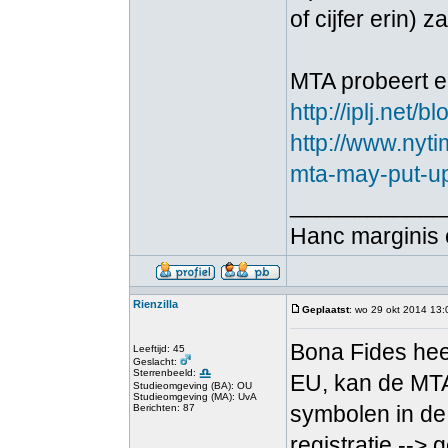
of cijfer erin) 
MTA probeert er
http://iplj.net/
http://www.nyti
mta-may-put-up
____________
Hanc marginis 
Rienzilla
Geplaatst
: wo 29 okt 2014 13:
Bona Fides heef
Leeftijd: 45
Geslacht:
Sterrenbeeld:
EU, kan de MTA
Studieomgeving (BA): OU
Studieomgeving (MA): UvA
symbolen in de
Berichten: 87
registratie -->