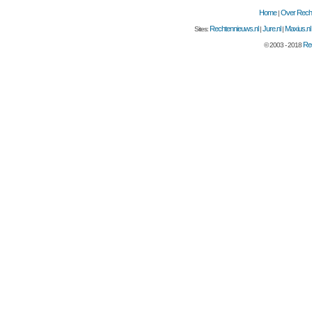
Home
Over Recht
|
Rechtennieuws.nl
Jure.nl
Maxius.nl
Sites:
|
|
Rec
© 2003 - 2018