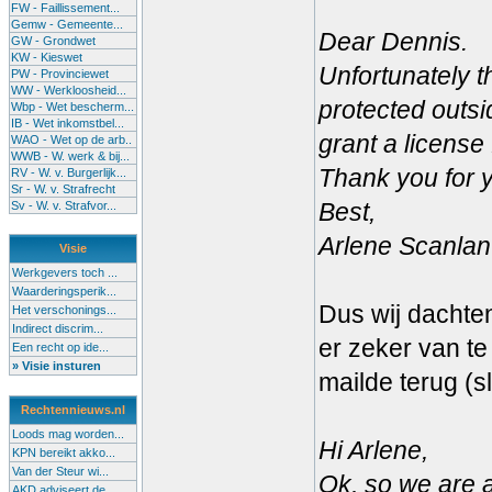
FW - Faillissement...
Gemw - Gemeente...
Dear Dennis.
GW - Grondwet
KW - Kieswet
Unfortunately t
PW - Provinciewet
WW - Werkloosheid...
protected outsid
Wbp - Wet bescherm...
IB - Wet inkomstbel...
grant a license
WAO - Wet op de arb..
WWB - W. werk & bij...
Thank you for y
RV - W. v. Burgerlijk...
Sr - W. v. Strafrecht
Best,
Sv - W. v. Strafvor...
Arlene Scanlan
Visie
Werkgevers toch ...
Waarderingsperik...
Dus wij dachte
Het verschonings...
Indirect discrim...
er zeker van te
Een recht op ide...
» Visie insturen
mailde terug (
Rechtennieuws.nl
Loods mag worden...
Hi Arlene,
KPN bereikt akko...
Van der Steur wi...
Ok, so we are a
AKD adviseert de...