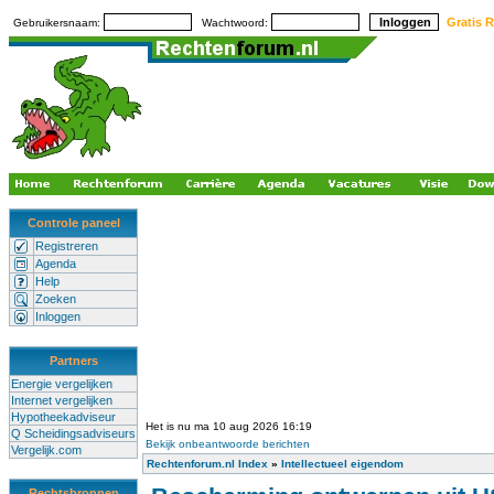
Gratis R
Gebruikersnaam:
Wachtwoord:
Controle paneel
Registreren
Agenda
Help
Zoeken
Inloggen
Partners
Energie vergelijken
Internet vergelijken
Hypotheekadviseur
Het is nu ma 10 aug 2026 16:19
Q Scheidingsadviseurs
Bekijk onbeantwoorde berichten
Vergelijk.com
Rechtenforum.nl Index
»
Intellectueel eigendom
Rechtsbronnen