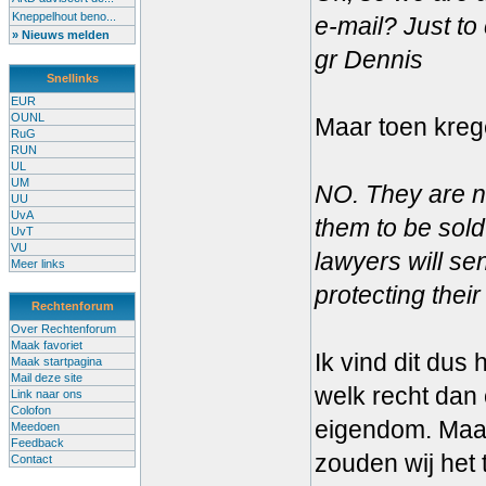
Kneppelhout beno...
e-mail? Just to 
» Nieuws melden
gr Dennis
Snellinks
EUR
OUNL
Maar toen krege
RuG
RUN
UL
UM
NO. They are n
UU
UvA
them to be sol
UvT
VU
lawyers will se
Meer links
protecting thei
Rechtenforum
Over Rechtenforum
Maak favoriet
Ik vind dit dus
Maak startpagina
Mail deze site
welk recht dan 
Link naar ons
Colofon
eigendom. Maar
Meedoen
Feedback
zouden wij het 
Contact