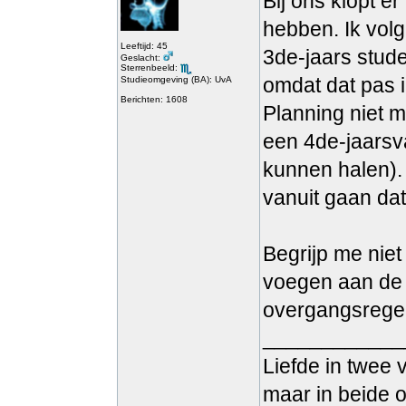
Bij ons klopt e
hebben. Ik volg
Leeftijd: 45
3de-jaars stude
Geslacht:
Sterrenbeeld:
omdat dat pas i
Studieomgeving (BA): UvA
Berichten: 1608
Planning niet m
een 4de-jaarsva
kunnen halen). 
vanuit gaan dat
Begrijp me niet
voegen aan de 
overgangsregel
____________
Liefde in twee 
maar in beide o