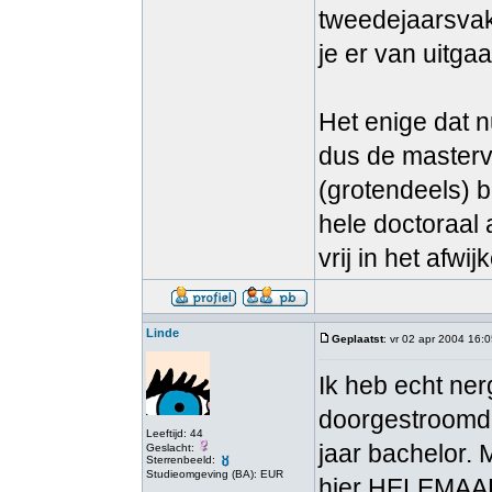
tweedejaarsvakk
je er van uitga
Het enige dat n
dus de masterv
(grotendeels) b
hele doctoraal
vrij in het afw
Linde
Geplaatst
: vr 02 apr 2004 16:
Ik heb echt ne
doorgestroomd 
Leeftijd: 44
jaar bachelor. 
Geslacht:
Sterrenbeeld:
Studieomgeving (BA): EUR
hier HELEMAAL 