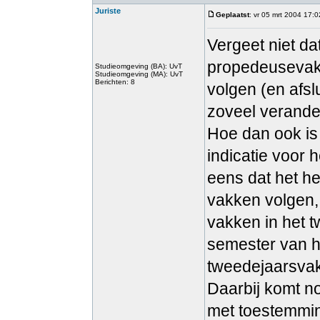
Juriste
Geplaatst
: vr 05 mrt 2004 17:0
Vergeet niet da
propedeusevak
Studieomgeving (BA): UvT
Studieomgeving (MA): UvT
Berichten: 8
volgen (en afsl
zoveel verande
Hoe dan ook is
indicatie voor 
eens dat het he
vakken volgen, 
vakken in het t
semester van h
tweedejaarsva
Daarbij komt n
met toestemmin