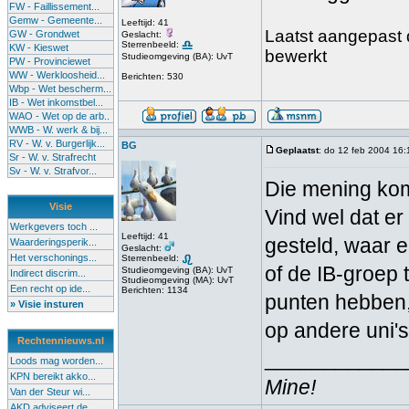
FW - Faillissement...
Gemw - Gemeente...
Leeftijd: 41
Laatst aangepast d
GW - Grondwet
Geslacht:
Sterrenbeeld:
KW - Kieswet
bewerkt
Studieomgeving (BA): UvT
PW - Provinciewet
WW - Werkloosheid...
Berichten: 530
Wbp - Wet bescherm...
IB - Wet inkomstbel...
WAO - Wet op de arb..
WWB - W. werk & bij...
RV - W. v. Burgerlijk...
BG
Geplaatst
: do 12 feb 2004 16:
Sr - W. v. Strafrecht
Sv - W. v. Strafvor...
Die mening kom
Visie
Vind wel dat e
Werkgevers toch ...
Leeftijd: 41
gesteld, waar 
Waarderingsperik...
Geslacht:
Het verschonings...
Sterrenbeeld:
of de IB-groep 
Studieomgeving (BA): UvT
Indirect discrim...
Studieomgeving (MA): UvT
Een recht op ide...
Berichten: 1134
punten hebben, 
» Visie insturen
op andere uni's
Rechtennieuws.nl
____________
Loods mag worden...
KPN bereikt akko...
Mine!
Van der Steur wi...
AKD adviseert de...