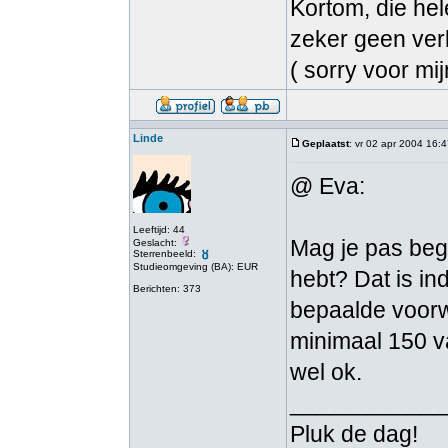
Kortom, die he
zeker geen verb
( sorry voor mi
Linde
Geplaatst
: vr 02 apr 2004 16:
@ Eva:
Leeftijd: 44
Mag je pas begi
Geslacht:
Sterrenbeeld:
Studieomgeving (BA): EUR
hebt? Dat is i
Berichten: 373
bepaalde voorw
minimaal 150 v
wel ok.
____________
Pluk de dag!