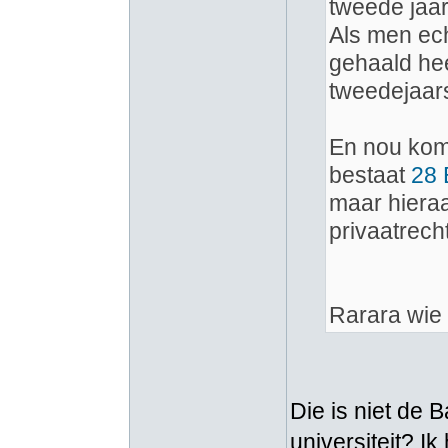
tweede jaa
Als men echt
gehaald he
tweedejaar
En nou komt
bestaat
28
maar hiera
privaatrecht
Rarara wie
Die is niet de B
universiteit? I