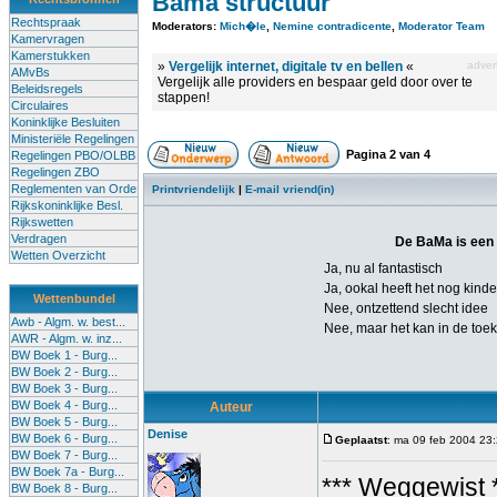
Bama structuur
Rechtspraak
Moderators:
Mich�le
,
Nemine contradicente
,
Moderator Team
Kamervragen
Kamerstukken
»
Vergelijk internet, digitale tv en bellen
«
advert
AMvBs
Vergelijk alle providers en bespaar geld door over te
Beleidsregels
stappen!
Circulaires
Koninklijke Besluiten
Ministeriële Regelingen
Pagina
2
van
4
Regelingen PBO/OLBB
Regelingen ZBO
Reglementen van Orde
Printvriendelijk
|
E-mail vriend(in)
Rijkskoninklijke Besl.
Rijkswetten
Verdragen
De BaMa is een g
Wetten Overzicht
Ja, nu al fantastisch
Ja, ookal heeft het nog kinde
Wettenbundel
Nee, ontzettend slecht idee
Awb - Algm. w. best...
Nee, maar het kan in de toe
AWR - Algm. w. inz...
BW Boek 1 - Burg...
BW Boek 2 - Burg...
BW Boek 3 - Burg...
BW Boek 4 - Burg...
Auteur
BW Boek 5 - Burg...
Denise
BW Boek 6 - Burg...
Geplaatst
: ma 09 feb 2004 23
BW Boek 7 - Burg...
BW Boek 7a - Burg...
*** Weggewist 
BW Boek 8 - Burg...