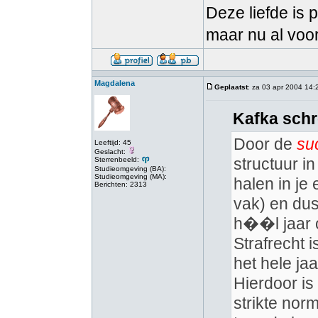
Deze liefde is 
maar nu al voor
Magdalena
Geplaatst
: za 03 apr 2004 14:
Kafka schr
Door de
su
Leeftijd: 45
Geslacht:
structuur in
Sterrenbeeld:
Studieomgeving (BA):
Studieomgeving (MA):
halen in je 
Berichten: 2313
vak) en du
h��l jaar 
Strafrecht 
het hele ja
Hierdoor is
strikte no