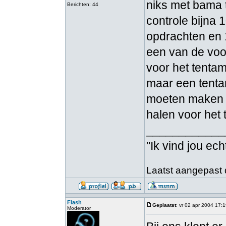
niks met bama 
Berichten: 44
controle bijna 
opdrachten en 
een van de voor
voor het tentam
maar een tenta
moeten maken da
halen voor het
____________
"Ik vind jou ech
Laatst aangepast d
Flash
Geplaatst
: vr 02 apr 2004 17:
Moderator