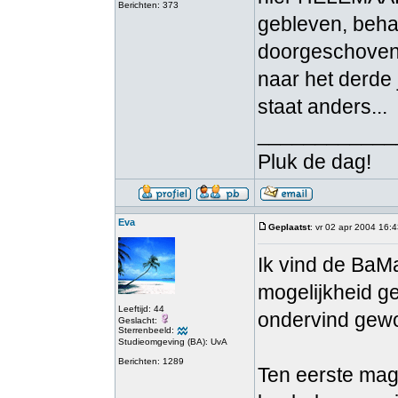
Berichten: 373
gebleven, beha
doorgeschoven n
naar het derde j
staat anders...
____________
Pluk de dag!
Eva
Geplaatst
: vr 02 apr 2004 16:
Ik vind de BaMa
mogelijkheid ge
Leeftijd: 44
ondervind gewo
Geslacht:
Sterrenbeeld:
Studieomgeving (BA): UvA
Berichten: 1289
Ten eerste mag 