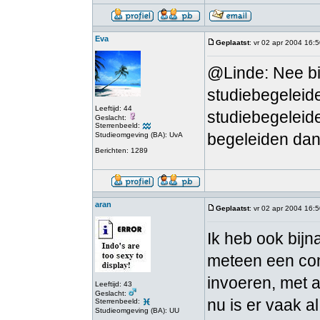
Eva
Geplaatst
: vr 02 apr 2004 16:
@Linde: Nee bij
studiebegeleid
Leeftijd: 44
studiebegeleide
Geslacht:
Sterrenbeeld:
begeleiden dan 
Studieomgeving (BA): UvA
Berichten: 1289
aran
Geplaatst
: vr 02 apr 2004 16:
Ik heb ook bijn
meteen een co
invoeren, met a
Leeftijd: 43
Geslacht:
nu is er vaak a
Sterrenbeeld:
Studieomgeving (BA): UU