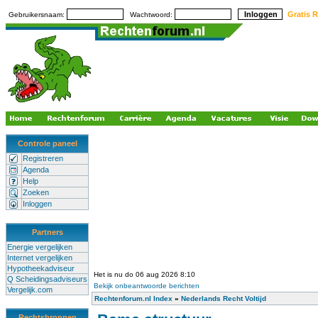
Gratis R
Gebruikersnaam:
Wachtwoord:
Controle paneel
Registreren
Agenda
Help
Zoeken
Inloggen
Partners
Energie vergelijken
Internet vergelijken
Hypotheekadviseur
Het is nu do 06 aug 2026 8:10
Q Scheidingsadviseurs
Bekijk onbeantwoorde berichten
Vergelijk.com
Rechtenforum.nl Index
»
Nederlands Recht Voltijd
Rechtsbronnen