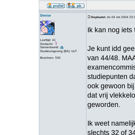
Denise
Geplaatst
: do 04 mrt 2004 23:
Ik kan nog iet
Leeftijd: 41
Geslacht:
Je kunt idd ge
Sterrenbeeld:
Studieomgeving (BA): UvT
van 44/48. MAA
Berichten: 530
examencommiss
studiepunten da
ook gewoon bij
dat vrij vlekkel
geworden.
Ik weet nameli
slechts 32 of 