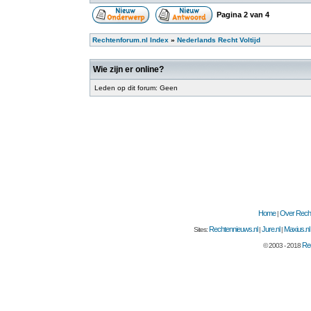
Pagina
2
van
4
Rechtenforum.nl Index
»
Nederlands Recht Voltijd
Wie zijn er online?
Leden op dit forum: Geen
Home
Over Recht
|
Rechtennieuws.nl
Jure.nl
Maxius.nl
Sites:
|
|
Rec
© 2003 - 2018