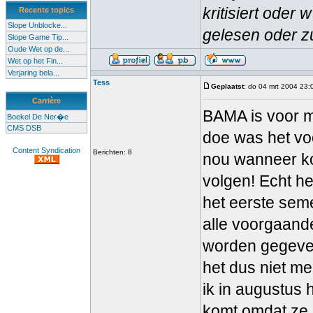
kritisiert oder
Recente topics
Slope Unblocke...
gelesen oder zu
Slope Game Tip...
Oude Wet op de...
Wet op het Fin...
Verjaring bela...
Tess
Geplaatst
: do 04 mrt 2004 23:
Carrière
BAMA is voor mi
Boekel De Ner�e
CMS DSB
doe was het voo
Content Syndication
Berichten: 8
nou wanneer ko
volgen! Echt hee
het eerste seme
alle voorgaand
worden gegeven
het dus niet me
ik in augustus 
komt omdat ze 