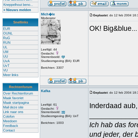
Kneppelhout beno...
» Nieuws melden
Mich�le
Geplaatst
: do 12 feb 2004 16:
Moderator
Snellinks
OK! Big&blue...
EUR
OUNL
RuG
RUN
UL
Leeftijd: 44
UM
Geslacht:
UU
Sterrenbeeld:
UvA
Studieomgeving (BA): EUR
UvT
Berichten: 3307
VU
Meer links
Rechtenforum
Kafka
Geplaatst
: do 12 feb 2004 18:
Over Rechtenforum
Maak favoriet
Maak startpagina
Inderdaad aub, 
Leeftijd: 61
Mail deze site
Geslacht:
Link naar ons
Sterrenbeeld:
____________
Studieomgeving (BA): UvT
Colofon
Meedoen
Ich hab das for
Berichten: 1003
Feedback
Contact
und jeder, der 