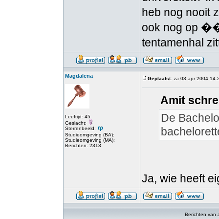
heb nog nooit 
ook nog op ��n
tentamenhal zit
Magdalena
Geplaatst
: za 03 apr 2004 14:
Amit schre
De Bachelo
Leeftijd: 45
Geslacht:
bacheloret
Sterrenbeeld:
Studieomgeving (BA):
Studieomgeving (MA):
Berichten: 2313
Ja, wie heeft e
Berichten van 