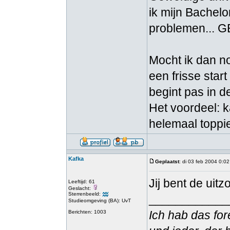
ik mijn Bachelor
problemen... 
Mocht ik dan n
een frisse star
begint pas in d
Het voordeel: k
helemaal toppie
Kafka
Geplaatst
: di 03 feb 2004 0:02
Jij bent de uit
Leeftijd: 61
Geslacht:
Sterrenbeeld:
____________
Studieomgeving (BA): UvT
Ich hab das for
Berichten: 1003