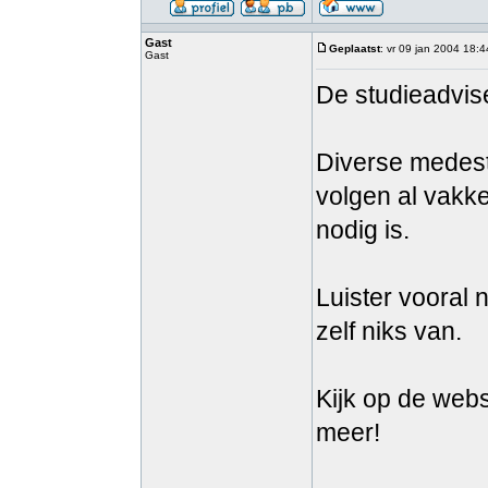
Gast
Geplaatst
: vr 09 jan 2004 18:4
Gast
De studieadvis
Diverse medest
volgen al vakk
nodig is.
Luister vooral 
zelf niks van.
Kijk op de webs
meer!