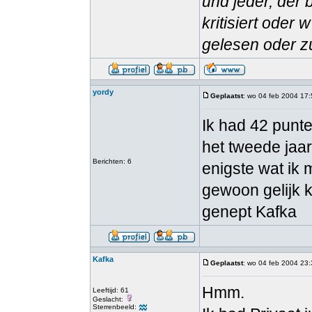
und jeder, der 
kritisiert oder
gelesen oder zu
yordy
Geplaatst
: wo 04 feb 2004 17
Ik had 42 punt
het tweede jaar
Berichten: 6
enigste wat ik
gewoon gelijk k
genept Kafka
Kafka
Geplaatst
: wo 04 feb 2004 23
Hmm.
Leeftijd: 61
Geslacht:
Sterrenbeeld: