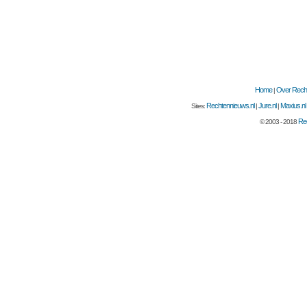
Home
Over Recht
|
Rechtennieuws.nl
Jure.nl
Maxius.nl
Sites:
|
|
Rec
© 2003 - 2018