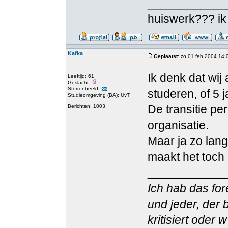
____________
huiswerk??? ik
Kafka
Geplaatst
: zo 01 feb 2004 14:
Ik denk dat wij
Leeftijd: 61
Geslacht:
Sterrenbeeld:
studeren, of 5
Studieomgeving (BA): UvT
De transitie pe
Berichten: 1003
organisatie.
Maar ja zo lang h
maakt het toch 
____________
Ich hab das for
und jeder, der 
kritisiert oder