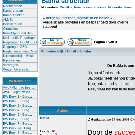
Bama structuur
Rechtspraak
Moderators:
Mich�le
,
Nemine contradicente
,
Moderator Team
Kamervragen
Kamerstukken
»
Vergelijk internet, digitale tv en bellen
«
advert
AMvBs
Vergelijk alle providers en bespaar geld door over te
Beleidsregels
stappen!
Circulaires
Koninklijke Besluiten
Ministeriële Regelingen
Pagina
1
van
4
Regelingen PBO/OLBB
Regelingen ZBO
Reglementen van Orde
Printvriendelijk
|
E-mail vriend(in)
Rijkskoninklijke Besl.
Rijkswetten
Verdragen
De BaMa is een g
Wetten Overzicht
Ja, nu al fantastisch
Ja, ookal heeft het nog kinde
Wettenbundel
Nee, ontzettend slecht idee
Awb - Algm. w. best...
Nee, maar het kan in de toe
AWR - Algm. w. inz...
BW Boek 1 - Burg...
BW Boek 2 - Burg...
BW Boek 3 - Burg...
BW Boek 4 - Burg...
Auteur
BW Boek 5 - Burg...
Kafka
BW Boek 6 - Burg...
Geplaatst
: wo 17 dec 2003 0:
BW Boek 7 - Burg...
BW Boek 7a - Burg...
Door de
succes
Leeftijd: 61
BW Boek 8 - Burg...