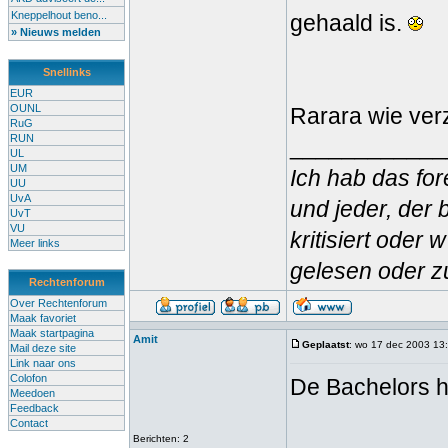
Kneppelhout beno...
gehaald is.
» Nieuws melden
Snellinks
EUR
OUNL
Rarara wie ve
RuG
RUN
____________
UL
UM
Ich hab das for
UU
UvA
und jeder, der 
UvT
VU
kritisiert oder
Meer links
gelesen oder zu
Rechtenforum
Over Rechtenforum
Maak favoriet
Maak startpagina
Amit
Geplaatst
: wo 17 dec 2003 13
Mail deze site
Link naar ons
Colofon
De Bachelors h
Meedoen
Feedback
Contact
Berichten: 2