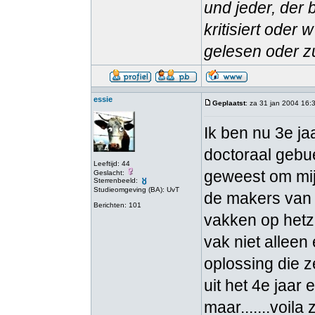
und jeder, der 
kritisiert oder
gelesen oder zu
essie
Geplaatst
: za 31 jan 2004 16:
Ik ben nu 3e ja
doctoraal geb
Leeftijd: 44
geweest om mijn
Geslacht:
Sterrenbeeld:
Studieomgeving (BA): UvT
de makers van 
Berichten: 101
vakken op hetze
vak niet alleen
oplossing die 
uit het 4e jaar
maar.......voil