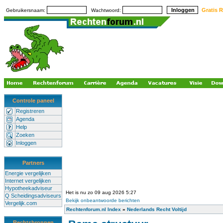
Gratis R
Gebruikersnaam:
Wachtwoord:
Controle paneel
Registreren
Agenda
Help
Zoeken
Inloggen
Partners
Energie vergelijken
Internet vergelijken
Hypotheekadviseur
Het is nu zo 09 aug 2026 5:27
Q Scheidingsadviseurs
Bekijk onbeantwoorde berichten
Vergelijk.com
Rechtenforum.nl Index
»
Nederlands Recht Voltijd
Rechtsbronnen