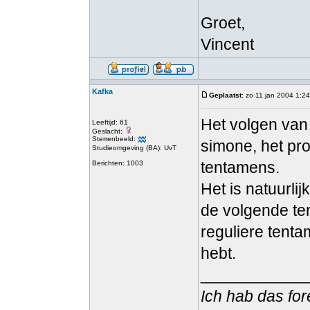
Groet,
Vincent
Kafka
Geplaatst
: zo 11 jan 2004 1:24
Het volgen van 
Leeftijd: 61
Geslacht:
Sterrenbeeld:
simone, het pr
Studieomgeving (BA): UvT
tentamens.
Berichten: 1003
Het is natuurlijk
de volgende te
reguliere tenta
hebt.
____________
Ich hab das for