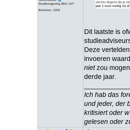
slechts degene die je n
Studieomgeving (BA): UvT
jaar 1 voor nodig is) a
Berichten: 1003
Dit laatste is o
studieadviseur
Deze vertelden
invoeren waardo
niet
zou mogen 
derde jaar.
____________
Ich hab das for
und jeder, der 
kritisiert oder
gelesen oder zu