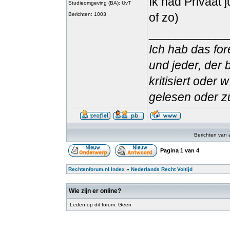
Ik had Privaat
Studieomgeving (BA): UvT
of zo)
Berichten: 1003
____________
Ich hab das for
und jeder, der 
kritisiert oder
gelesen oder zu
Berichten van 
Pagina
1
van
4
Rechtenforum.nl Index
»
Nederlands Recht Voltijd
Wie zijn er online?
Leden op dit forum: Geen