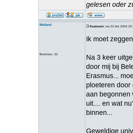
gelesen oder zu
Mailand
Geplaatst
: ma 02 feb 2004 20
Ik moet zeggen,
Berichten: 32
Na 3 keer uitge
door mij bij B
Erasmus... moes
ploeteren door 
aan begonnen w
uit.... en wat n
binnen...
Geweldige unive