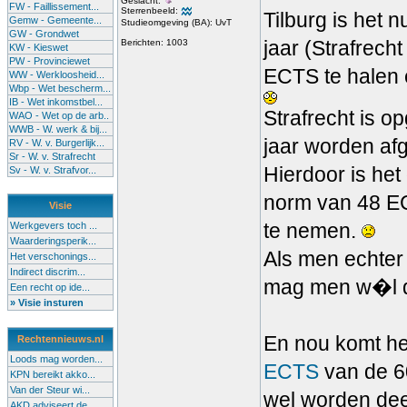
Geslacht:
FW - Faillissement...
Sterrenbeeld:
Tilburg is het 
Gemw - Gemeente...
Studieomgeving (BA): UvT
GW - Grondwet
jaar (Strafrech
Berichten: 1003
KW - Kieswet
PW - Provinciewet
ECTS te halen 
WW - Werkloosheid...
Wbp - Wet bescherm...
IB - Wet inkomstbel...
Strafrecht is o
WAO - Wet op de arb..
WWB - W. werk & bij...
jaar worden af
RV - W. v. Burgerlijk...
Sr - W. v. Strafrecht
Hierdoor is het 
Sv - W. v. Strafvor...
norm van 48 EC
Visie
te nemen.
Werkgevers toch ...
Waarderingsperik...
Als men echter 
Het verschonings...
Indirect discrim...
mag men w�l d
Een recht op ide...
» Visie insturen
En nou komt he
Rechtennieuws.nl
Loods mag worden...
ECTS
van de 6
KPN bereikt akko...
Van der Steur wi...
wel worden deel
AKD adviseert de...