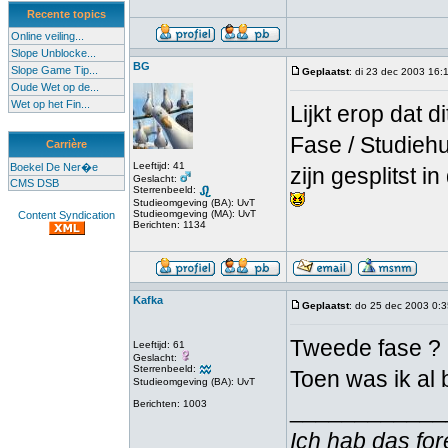
Recente topics
Online veiling...
Slope Unblocke...
BG
Slope Game Tip...
Geplaatst
: di 23 dec 2003 16:
Oude Wet op de...
Wet op het Fin...
Lijkt erop dat 
Fase / Studieh
Carrière
Leeftijd: 41
Boekel De Ner�e
zijn gesplitst 
Geslacht:
CMS DSB
Sterrenbeeld:
Studieomgeving (BA): UvT
Studieomgeving (MA): UvT
Content Syndication
Berichten: 1134
Kafka
Geplaatst
: do 25 dec 2003 0:
Tweede fase ? 
Leeftijd: 61
Geslacht:
Sterrenbeeld:
Toen was ik al 
Studieomgeving (BA): UvT
____________
Berichten: 1003
Ich hab das for