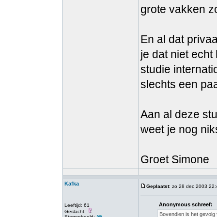
grote vakken zo
En al dat privaa
je dat niet ech
studie internat
slechts een pa
Aan al deze stu
weet je nog nik
Groet Simone
Kafka
Geplaatst
: zo 28 dec 2003 22
Anonymous schreef:
Leeftijd: 61
Geslacht:
Bovendien is het gevolg 
Sterrenbeeld: