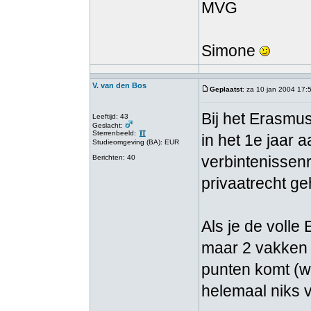
MVG
Simone
V. van den Bos
Geplaatst
: za 10 jan 2004 17:
Bij het Erasmu
Leeftijd: 43
Geslacht:
Sterrenbeeld:
in het 1e jaar 
Studieomgeving (BA): EUR
verbintenissen
Berichten: 40
privaatrecht ge
Als je de volle
maar 2 vakken 
punten komt (wa
helemaal niks 