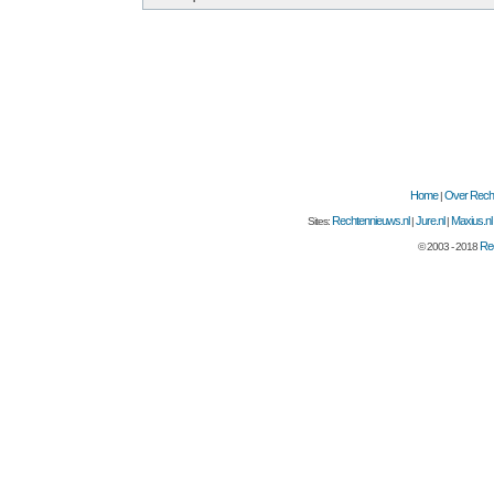
Home
Over Recht
|
Rechtennieuws.nl
Jure.nl
Maxius.nl
Sites:
|
|
Rec
© 2003 - 2018