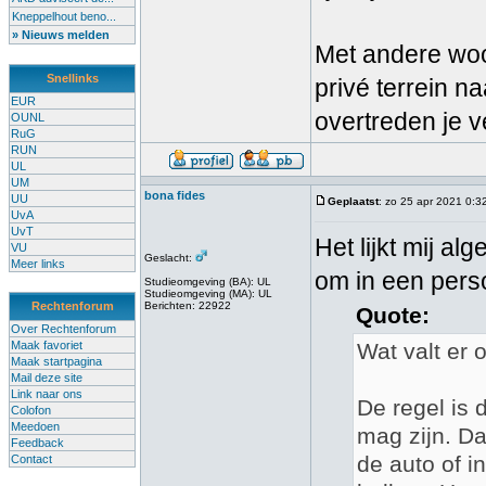
Kneppelhout beno...
» Nieuws melden
Met andere woor
Snellinks
privé terrein n
EUR
overtreden je v
OUNL
RuG
RUN
UL
UM
bona fides
UU
Geplaatst
: zo 25 apr 2021 0:3
UvA
UvT
Het lijkt mij a
VU
Geslacht:
Meer links
om in een perso
Studieomgeving (BA): UL
Studieomgeving (MA): UL
Rechtenforum
Berichten: 22922
Quote:
Over Rechtenforum
Maak favoriet
Wat valt er 
Maak startpagina
Mail deze site
Link naar ons
De regel is 
Colofon
Meedoen
mag zijn. Da
Feedback
de auto of i
Contact