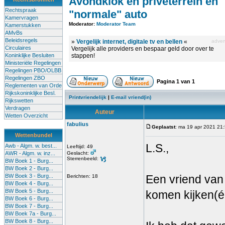
Avondklok en priveterrein en
Rechtspraak
"normale" auto
Kamervragen
Moderator:
Moderator Team
Kamerstukken
AMvBs
Beleidsregels
»
Vergelijk internet, digitale tv en bellen
«
advert
Circulaires
Vergelijk alle providers en bespaar geld door over te
Koninklijke Besluiten
stappen!
Ministeriële Regelingen
Regelingen PBO/OLBB
Regelingen ZBO
Pagina
1
van
1
Reglementen van Orde
Rijkskoninklijke Besl.
Printvriendelijk
|
E-mail vriend(in)
Rijkswetten
Verdragen
Auteur
Wetten Overzicht
fabulius
Geplaatst
: ma 19 apr 2021 21
Wettenbundel
L.S.,
Awb - Algm. w. best...
Leeftijd: 49
AWR - Algm. w. inz...
Geslacht:
Sterrenbeeld:
BW Boek 1 - Burg...
BW Boek 2 - Burg...
BW Boek 3 - Burg...
Een vriend van
Berichten: 18
BW Boek 4 - Burg...
BW Boek 5 - Burg...
komen kijken(éé
BW Boek 6 - Burg...
BW Boek 7 - Burg...
BW Boek 7a - Burg...
BW Boek 8 - Burg...