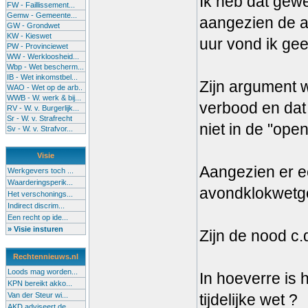
Ik heb dat gew
FW - Faillissement...
Gemw - Gemeente...
aangezien de a
GW - Grondwet
KW - Kieswet
uur vond ik gee
PW - Provinciewet
WW - Werkloosheid...
Wbp - Wet bescherm...
IB - Wet inkomstbel...
Zijn argument w
WAO - Wet op de arb..
WWB - W. werk & bij...
verbood en dat 
RV - W. v. Burgerlijk...
Sr - W. v. Strafrecht
niet in de "open
Sv - W. v. Strafvor...
Visie
Aangezien er ee
Werkgevers toch ...
Waarderingsperik...
avondklokwetgev
Het verschonings...
Indirect discrim...
Een recht op ide...
» Visie insturen
Zijn de nood c.q
Rechtennieuws.nl
Loods mag worden...
In hoeverre is
KPN bereikt akko...
Van der Steur wi...
tijdelijke wet ?
AKD adviseert de...