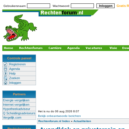
Gratis R
Gebruikersnaam:
Wachtwoord:
Controle paneel
Registreren
Agenda
Help
Zoeken
Inloggen
Partners
Energie vergelijken
Internet vergelijken
Hypotheekadviseur
Het is nu do 06 aug 2026 8:07
Q Scheidingsadviseurs
Bekijk onbeantwoorde berichten
Vergelijk.com
Rechtenforum.nl Index
»
Actualiteiten
Rechtsbronnen