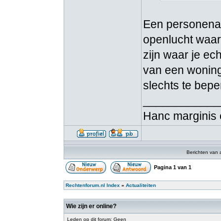
Een personenau
openlucht waar 
zijn waar je ech
van een woning.
slechts te beper
____________
Hanc marginis 
Berichten van 
Pagina
1
van
1
Rechtenforum.nl Index
»
Actualiteiten
Wie zijn er online?
Leden op dit forum: Geen