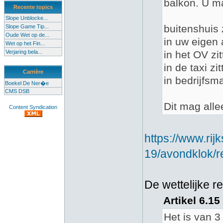
balkon. U ma
Recente topics
Slope Unblocke...
buitenshuis z
Slope Game Tip...
Oude Wet op de...
in uw eigen 
Wet op het Fin...
Verjaring bela...
in het OV zit
in de taxi zit
Carrière
in bedrijfsm
Boekel De Ner�e
CMS DSB
Dit mag alle
Content Syndication
https://www.ri
19/avondklok/r
De wettelijke r
Artikel 6.1
Het is van 3