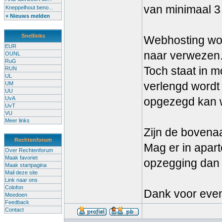
van minimaal 
Kneppelhout beno...
» Nieuws melden
Snellinks
Webhosting word
EUR
naar verwezen
OUNL
RuG
Toch staat in 
RUN
UL
verlengd wordt 
UM
UU
UvA
opgezegd kan 
UvT
VU
Meer links
Zijn de bovena
Rechtenforum
Mag er in apart
Over Rechtenforum
Maak favoriet
opzegging dan
Maak startpagina
Mail deze site
Link naar ons
Colofon
Dank voor even
Meedoen
Feedback
Contact