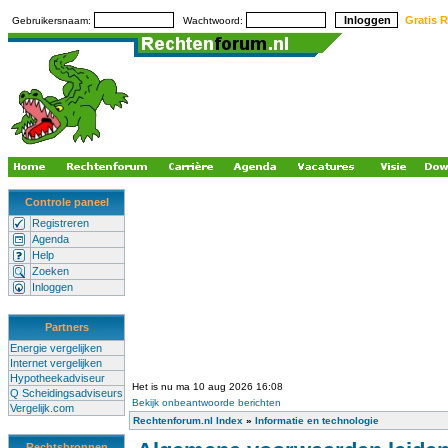
Gratis R
Gebruikersnaam:
Wachtwoord:
Controle paneel
Registreren
Agenda
Help
Zoeken
Inloggen
Partners
Energie vergelijken
Internet vergelijken
Hypotheekadviseur
Het is nu ma 10 aug 2026 16:08
Q Scheidingsadviseurs
Bekijk onbeantwoorde berichten
Vergelijk.com
Rechtenforum.nl Index
»
Informatie en technologie
Rechtsbronnen