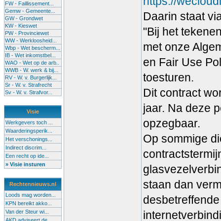
https://weclou
FW - Faillissement...
Gemw - Gemeente...
Daarin staat via
GW - Grondwet
KW - Kieswet
"Bij het tekene
PW - Provinciewet
WW - Werkloosheid...
met onze Algem
Wbp - Wet bescherm...
IB - Wet inkomstbel...
en Fair Use Po
WAO - Wet op de arb..
WWB - W. werk & bij...
toesturen.
RV - W. v. Burgerlijk...
Sr - W. v. Strafrecht
Dit contract w
Sv - W. v. Strafvor...
jaar. Na deze p
Visie
opzegbaar.
Werkgevers toch ...
Waarderingsperik...
Op sommige di
Het verschonings...
Indirect discrim...
contractstermij
Een recht op ide...
» Visie insturen
glasvezelverbi
staan dan verm
Rechtennieuws.nl
Loods mag worden...
desbetreffende 
KPN bereikt akko...
Van der Steur wi...
internetverbind
AKD adviseert de...