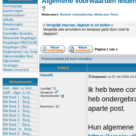
Algemene voorwaarden leide
Rechtspraak
?
Kamervragen
Moderators:
Nemine contradicente
,
Moderator Team
Kamerstukken
AMvBs
Beleidsregels
»
Vergelijk internet, digitale tv en bellen
«
advert
Circulaires
Vergelijk alle providers en bespaar geld door over te
Koninklijke Besluiten
stappen!
Ministeriële Regelingen
Regelingen PBO/OLBB
Regelingen ZBO
Pagina
1
van
1
Reglementen van Orde
Rijkskoninklijke Besl.
Printvriendelijk
|
E-mail vriend(in)
Rijkswetten
Verdragen
Auteur
Wetten Overzicht
Klaas55
Geplaatst
: za 07 mrt 2026 10:
Wettenbundel
Ik heb twee con
Awb - Algm. w. best...
Leeftijd: 71
AWR - Algm. w. inz...
Geslacht:
Sterrenbeeld:
heb ondergebrac
BW Boek 1 - Burg...
BW Boek 2 - Burg...
BW Boek 3 - Burg...
aparte post.
Berichten: 32
BW Boek 4 - Burg...
BW Boek 5 - Burg...
BW Boek 6 - Burg...
BW Boek 7 - Burg...
Hun algemene v
BW Boek 7a - Burg...
BW Boek 8 - Burg...