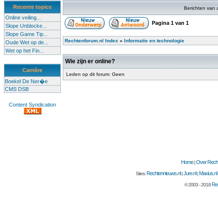
Recente topics
Berichten van 
Online veiling...
Pagina
1
van
1
Slope Unblocke...
Slope Game Tip...
Rechtenforum.nl Index
»
Informatie en technologie
Oude Wet op de...
Wet op het Fin...
Wie zijn er online?
Carrière
Leden op dit forum: Geen
Boekel De Ner�e
CMS DSB
Content Syndication
Home
Over Recht
|
Rechtennieuws.nl
Jure.nl
Maxius.nl
Sites:
|
|
Rec
© 2003 - 2018