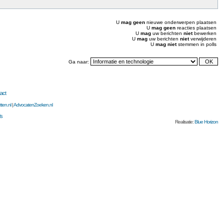
U
mag geen
nieuwe onderwerpen plaatsen
U
mag geen
reacties plaatsen
U
mag
uw berichten
niet
bewerken
U
mag
uw berichten
niet
verwijderen
U
mag niet
stemmen in polls
Ga naar:
act
ten.nl
|
AdvocatenZoeken.nl
ds
Realisatie:
Blue Horizon