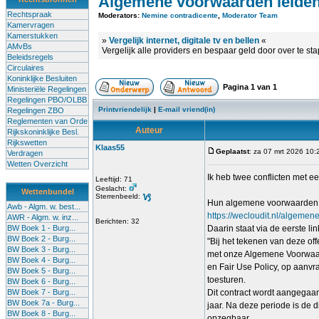
Algemene voorwaarden leide
Rechtspraak
Moderators:
Nemine contradicente
,
Moderator Team
Kamervragen
Kamerstukken
»
Vergelijk internet, digitale tv en bellen
«
AMvBs
Vergelijk alle providers en bespaar geld door over te st
Beleidsregels
Circulaires
Koninklijke Besluiten
Pagina
1
van
1
Ministeriële Regelingen
Regelingen PBO/OLBB
Printvriendelijk
|
E-mail vriend(in)
Regelingen ZBO
Reglementen van Orde
Auteur
Rijkskoninklijke Besl.
Rijkswetten
Klaas55
Geplaatst
: za 07 mrt 2026 10:
Verdragen
Wetten Overzicht
Ik heb twee conflicten met ee
Leeftijd: 71
Geslacht:
Wettenbundel
Sterrenbeeld:
Hun algemene voorwaarden s
Awb - Algm. w. best...
https://wecloudit.nl/algeme
AWR - Algm. w. inz...
Berichten: 32
BW Boek 1 - Burg...
Daarin staat via de eerste lin
BW Boek 2 - Burg...
"Bij het tekenen van deze off
BW Boek 3 - Burg...
met onze Algemene Voorwaar
BW Boek 4 - Burg...
en Fair Use Policy, op aanv
BW Boek 5 - Burg...
toesturen.
BW Boek 6 - Burg...
BW Boek 7 - Burg...
Dit contract wordt aangegaa
BW Boek 7a - Burg...
jaar. Na deze periode is de 
BW Boek 8 - Burg...
opzegbaar.