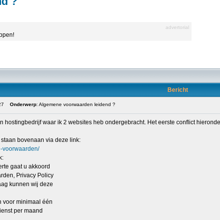
nd ?
advertorial
appen!
Bericht
27
Onderwerp
: Algemene voorwaarden leidend ?
n hostingbedrijf waar ik 2 websites heb ondergebracht. Het eerste conflict hieronder
taan bovenaan via deze link:
ne-voorwaarden/
k:
erte gaat u akkoord
den, Privacy Policy
raag kunnen wij deze
n voor minimaal één
dienst per maand