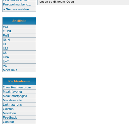
Leden op dit forum: Geen
Kneppelhout beno...
» Nieuws melden
Snellinks
EUR
OUNL
RuG
RUN
UL
UM
UU
UvA
UvT
VU
Meer links
Rechtenforum
Over Rechtenforum
Maak favoriet
Maak startpagina
Mail deze site
Link naar ons
Colofon
Meedoen
Feedback
Contact