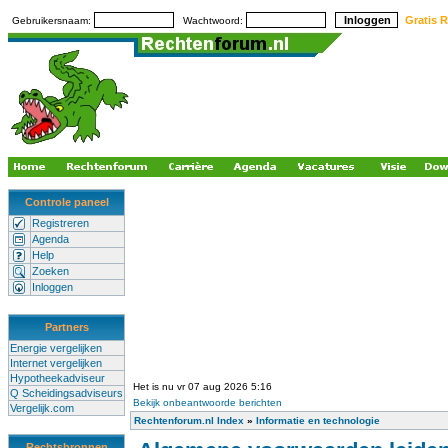
Gratis R
Gebruikersnaam:
Wachtwoord:
Controle paneel
Registreren
Agenda
Help
Zoeken
Inloggen
Partners
Energie vergelijken
Internet vergelijken
Hypotheekadviseur
Het is nu vr 07 aug 2026 5:16
Q Scheidingsadviseurs
Bekijk onbeantwoorde berichten
Vergelijk.com
Rechtenforum.nl Index
»
Informatie en technologie
Rechtsbronnen