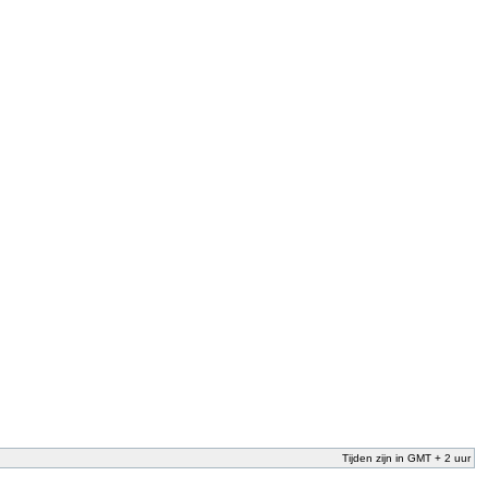
Tijden zijn in GMT + 2 uur