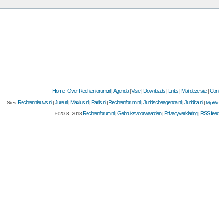
Home
Over Rechtenforum.nl
Agenda
Visie
Downloads
Links
Mail deze site
Cont
|
|
|
|
|
|
|
Rechtennieuws.nl
Jure.nl
Maxius.nl
Parlis.nl
Rechtenforum.nl
Juridischeagenda.nl
Juridica.nl
Sites:
|
|
|
|
|
|
|
MijnWet
Rechtenforum.nl
Gebruiksvoorwaarden
Privacyverklaring
RSS fee
© 2003 - 2018
|
|
|