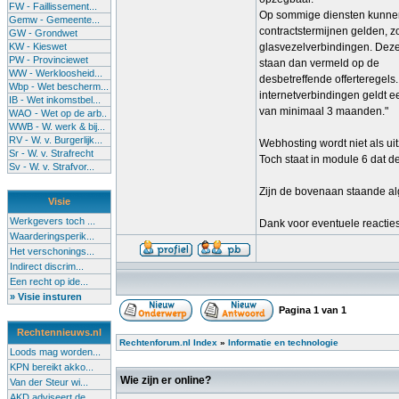
FW - Faillissement...
Op sommige diensten kunne
Gemw - Gemeente...
contractstermijnen gelden, zo
GW - Grondwet
KW - Kieswet
glasvezelverbindingen. Deze
PW - Provinciewet
staan dan vermeld op de
WW - Werkloosheid...
desbetreffende offerteregels.
Wbp - Wet bescherm...
internetverbindingen geldt e
IB - Wet inkomstbel...
van minimaal 3 maanden."
WAO - Wet op de arb..
WWB - W. werk & bij...
RV - W. v. Burgerlijk...
Webhosting wordt niet als ui
Sr - W. v. Strafrecht
Toch staat in module 6 dat d
Sv - W. v. Strafvor...
Zijn de bovenaan staande a
Visie
Werkgevers toch ...
Dank voor eventuele reacties
Waarderingsperik...
Het verschonings...
Indirect discrim...
Een recht op ide...
» Visie insturen
Pagina
1
van
1
Rechtennieuws.nl
Rechtenforum.nl Index
»
Informatie en technologie
Loods mag worden...
KPN bereikt akko...
Wie zijn er online?
Van der Steur wi...
AKD adviseert de...