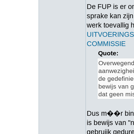
De FUP is er om
sprake kan zijn
werk toevallig 
UITVOERINGS
COMMISSIE
Quote:
Overwegend 
aanwezigheid
de gedefini
bewijs van g
dat geen mis
Dus m��r binn
is bewijs van 
gebruiik gedur