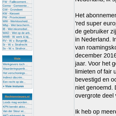
FW - Faillissement...
Gemw - Gemeente...
GW - Grondwet
KW - Kieswet
Het abonnemen
PW - Provinciewet
WW - Werkloosheid...
'red super eur
Wbp - Wet bescherm...
IB - Wet inkomstbel...
de gebruiker zi
WAO - Wet op de arb..
WWB - W. werk & bij...
in Nederland. 
RV - W. v. Burgerlijk...
Sr - W. v. Strafrecht
van roamingsko
Sv - W. v. Strafvor...
december 2016 
Visie
jaar. Voor het 
Werkgevers toch ...
Waarderingsperik...
limieten of fai
Het verschonings...
Indirect discrim...
bevestigd en o
Een recht op ide...
niet genoemd. D
» Visie insturen
overgrote deel 
Rechtennieuws.nl
Loods mag worden...
KPN bereikt akko...
Ik heb op meer
Van der Steur wi...
AKD adviseert de...