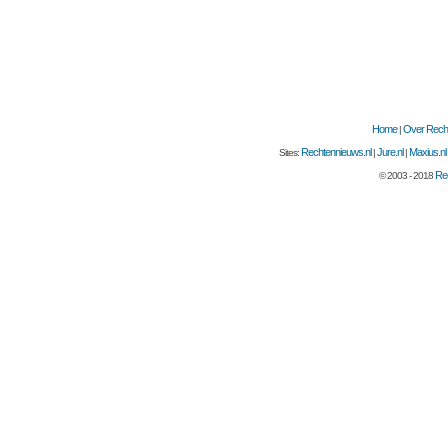
Home
Over Recht
|
Rechtennieuws.nl
Jure.nl
Maxius.nl
Sites:
|
|
Rec
© 2003 - 2018