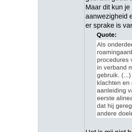
Maar dit kun j
aanwezigheid e
er sprake is va
Quote:
Als onderdee
roamingaanb
procedures v
in verband m
gebruik. (..
klachten en 
aanleiding 
eerste aline
dat hij gere
andere doel