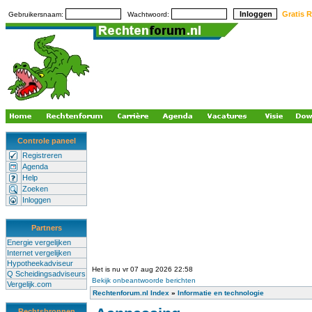
Gratis R
Gebruikersnaam:
Wachtwoord:
Controle paneel
Registreren
Agenda
Help
Zoeken
Inloggen
Partners
Energie vergelijken
Internet vergelijken
Hypotheekadviseur
Het is nu vr 07 aug 2026 22:58
Q Scheidingsadviseurs
Bekijk onbeantwoorde berichten
Vergelijk.com
Rechtenforum.nl Index
»
Informatie en technologie
Rechtsbronnen