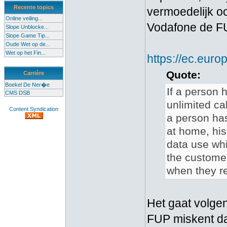
Recente topics
vermoedelijk oo
Online veiling...
Vodafone de F
Slope Unblocke...
Slope Game Tip...
Oude Wet op de...
Wet op het Fin...
https://ec.euro
Quote:
Carrière
Boekel De Ner�e
If a person 
CMS DSB
unlimited c
Content Syndication
a person has
at home, his
data use whi
the customer
when they re
Het gaat volge
FUP miskent dat