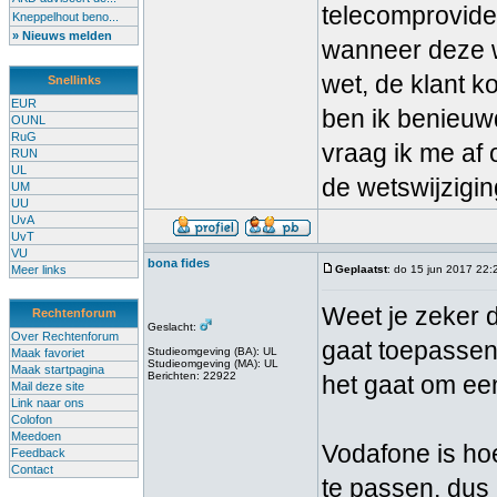
telecomprovide
Kneppelhout beno...
» Nieuws melden
wanneer deze w
wet, de klant k
Snellinks
EUR
ben ik benieuwd
OUNL
RuG
vraag ik me af 
RUN
UL
de wetswijzigi
UM
UU
UvA
UvT
VU
bona fides
Meer links
Geplaatst
: do 15 jun 2017 22:
Weet je zeker 
Rechtenforum
Geslacht:
Over Rechtenforum
gaat toepassen?
Studieomgeving (BA): UL
Maak favoriet
Studieomgeving (MA): UL
Maak startpagina
Berichten: 22922
het gaat om ee
Mail deze site
Link naar ons
Colofon
Meedoen
Vodafone is hoe
Feedback
Contact
te passen, dus