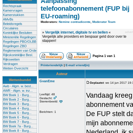
Aanpassing
Rechtspraak
telefoonabonnement (FUP bij
Kamervragen
EU-roaming)
Kamerstukken
AMvBs
Moderators:
Nemine contradicente
,
Moderator Team
Beleidsregels
Circulaires
»
Vergelijk internet, digitale tv en bellen
«
advert
Koninklijke Besluiten
Vergelijk alle providers en bespaar geld door over te
Ministeriële Regelingen
stappen!
Regelingen PBO/OLBB
Regelingen ZBO
Reglementen van Orde
Rijkskoninklijke Besl.
Pagina
1
van
1
Rijkswetten
Verdragen
Printvriendelijk
|
E-mail vriend(in)
Wetten Overzicht
Auteur
Wettenbundel
GvanEme
Geplaatst
: wo 14 jun 2017 19:
Awb - Algm. w. best...
AWR - Algm. w. inz...
Vandaag kreeg 
Leeftijd: 48
BW Boek 1 - Burg...
Geslacht:
BW Boek 2 - Burg...
Sterrenbeeld:
abonnement van
BW Boek 3 - Burg...
BW Boek 4 - Burg...
De FUP stelt d
Berichten: 1
BW Boek 5 - Burg...
BW Boek 6 - Burg...
mijn abonnemen
BW Boek 7 - Burg...
BW Boek 7a - Burg...
Nederland, ik s
BW Boek 8 - Burg...