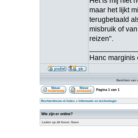
Het is mij niet
maar het lijkt 
terugbetaald al
misbruik of va
reizen".
____________
Hanc marginis 
Berichten van 
Pagina
1
van
1
Rechtenforum.nl Index
»
Informatie en technologie
Wie zijn er online?
Leden op dit forum: Geen