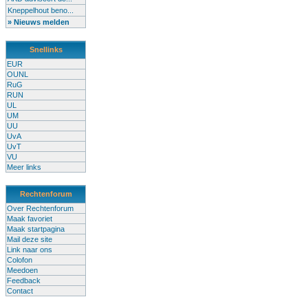
Kneppelhout beno...
» Nieuws melden
Snellinks
EUR
OUNL
RuG
RUN
UL
UM
UU
UvA
UvT
VU
Meer links
Rechtenforum
Over Rechtenforum
Maak favoriet
Maak startpagina
Mail deze site
Link naar ons
Colofon
Meedoen
Feedback
Contact