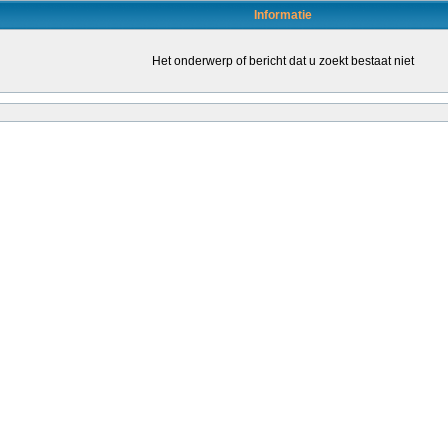
Informatie
Het onderwerp of bericht dat u zoekt bestaat niet
en door daartoe bevoegde leraren (of leraren in opleiding) om de kwaliteit van het o
leraren stimuleren om een bevoegdheid te halen. Dat kondigt staatssecretaris San
ende...