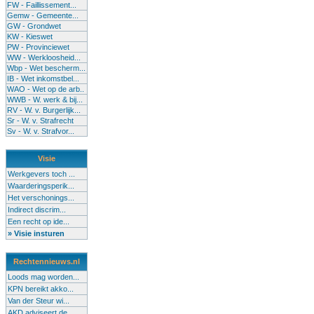
FW - Faillissement...
Gemw - Gemeente...
GW - Grondwet
KW - Kieswet
PW - Provinciewet
WW - Werkloosheid...
Wbp - Wet bescherm...
IB - Wet inkomstbel...
WAO - Wet op de arb..
WWB - W. werk & bij...
RV - W. v. Burgerlijk...
Sr - W. v. Strafrecht
Sv - W. v. Strafvor...
Visie
Werkgevers toch ...
Waarderingsperik...
Het verschonings...
Indirect discrim...
Een recht op ide...
» Visie insturen
Rechtennieuws.nl
Loods mag worden...
KPN bereikt akko...
Van der Steur wi...
AKD adviseert de...