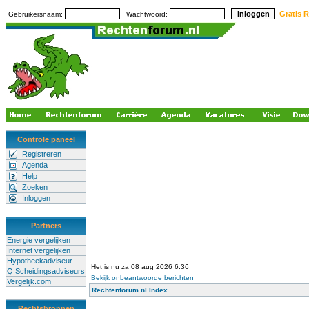
Gratis R
Gebruikersnaam:
Wachtwoord:
Controle paneel
Registreren
Agenda
Help
Zoeken
Inloggen
Partners
Energie vergelijken
Internet vergelijken
Hypotheekadviseur
Het is nu za 08 aug 2026 6:36
Q Scheidingsadviseurs
Bekijk onbeantwoorde berichten
Vergelijk.com
Rechtenforum.nl Index
Rechtsbronnen