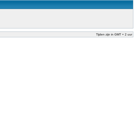
Tijden zijn in GMT + 2 uur
nderwijs te garanderen en te verbeteren. Dit is afgesproken in het Nationaal
der Dekker (onderwijs) vandaag aan in zijn plan van aanpak om onbevoegden voor