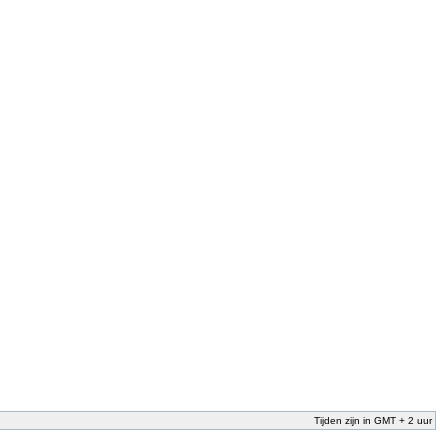
Tijden zijn in GMT + 2 uur