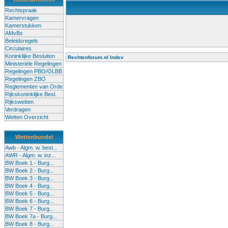
Rechtspraak
Kamervragen
Kamerstukken
AMvBs
Beleidsregels
Circulaires
Koninklijke Besluiten
Rechtenforum.nl Index
Ministeriële Regelingen
Alle lessen in het voortgezet onderwijs moeten worden gegev
Regelingen PBO/OLBB
Onderwijsakkoord. Besturen en scholen moeten onbevoegde 
Regelingen ZBO
de klas terug te dringen. Met deze aanpak ontstaat een sluit
Reglementen van Orde
Rijkskoninklijke Besl.
Rijkswetten
Verdragen
Wetten Overzicht
Wettenbundel
Awb - Algm. w. best...
AWR - Algm. w. inz...
BW Boek 1 - Burg...
BW Boek 2 - Burg...
BW Boek 3 - Burg...
BW Boek 4 - Burg...
BW Boek 5 - Burg...
BW Boek 6 - Burg...
BW Boek 7 - Burg...
BW Boek 7a - Burg...
BW Boek 8 - Burg...