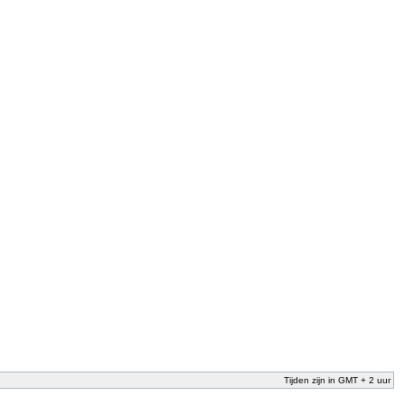
Tijden zijn in GMT + 2 uur