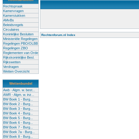
Rechtspraak
Kamervragen
Kamerstukken
AMvBs
Beleidsregels
Circulaires
Koninklijke Besluiten
Rechtenforum.nl Index
Ministeriële Regelingen
Alle lessen in het voortgezet onderwijs moeten worden gegev
Regelingen PBO/OLBB
Onderwijsakkoord. Besturen en scholen moeten onbevoegde 
Regelingen ZBO
de klas terug te dringen. Met deze aanpak ontstaat een sluit
Reglementen van Orde
Rijkskoninklijke Besl.
Rijkswetten
Verdragen
Wetten Overzicht
Wettenbundel
Awb - Algm. w. best...
AWR - Algm. w. inz...
BW Boek 1 - Burg...
BW Boek 2 - Burg...
BW Boek 3 - Burg...
BW Boek 4 - Burg...
BW Boek 5 - Burg...
BW Boek 6 - Burg...
BW Boek 7 - Burg...
BW Boek 7a - Burg...
BW Boek 8 - Burg...