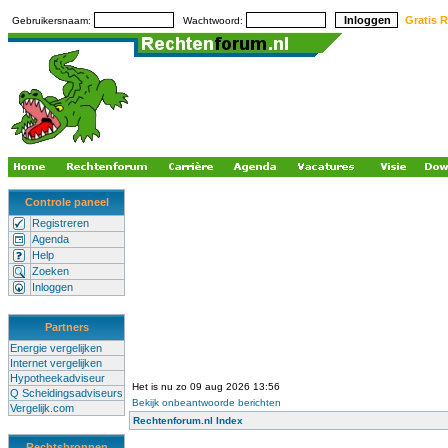
Gratis R
Gebruikersnaam:
Wachtwoord:
Controle paneel
Registreren
Agenda
Help
Zoeken
Inloggen
Partners
Energie vergelijken
Internet vergelijken
Hypotheekadviseur
Het is nu zo 09 aug 2026 13:56
Q Scheidingsadviseurs
Bekijk onbeantwoorde berichten
Vergelijk.com
Rechtenforum.nl Index
Rechtsbronnen