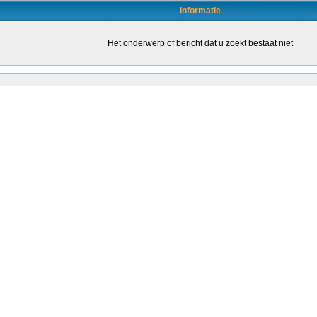
Informatie
Het onderwerp of bericht dat u zoekt bestaat niet
en door daartoe bevoegde leraren (of leraren in opleiding) om de kwaliteit van het o
leraren stimuleren om een bevoegdheid te halen. Dat kondigt staatssecretaris San
ende...