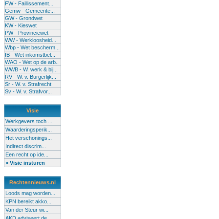
FW - Faillissement...
Gemw - Gemeente...
GW - Grondwet
KW - Kieswet
PW - Provinciewet
WW - Werkloosheid...
Wbp - Wet bescherm...
IB - Wet inkomstbel...
WAO - Wet op de arb..
WWB - W. werk & bij...
RV - W. v. Burgerlijk...
Sr - W. v. Strafrecht
Sv - W. v. Strafvor...
Visie
Werkgevers toch ...
Waarderingsperik...
Het verschonings...
Indirect discrim...
Een recht op ide...
» Visie insturen
Rechtennieuws.nl
Loods mag worden...
KPN bereikt akko...
Van der Steur wi...
AKD adviseert de...