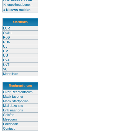
Kneppelhout beno...
» Nieuws melden
Snellinks
EUR
OUNL
RuG
RUN
UL
UM
UU
UvA
UvT
VU
Meer links
Rechtenforum
Over Rechtenforum
Maak favoriet
Maak startpagina
Mail deze site
Link naar ons
Colofon
Meedoen
Feedback
Contact