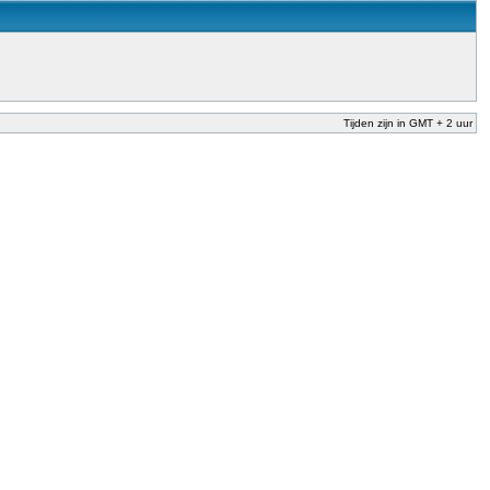
Tijden zijn in GMT + 2 uur
nderwijs te garanderen en te verbeteren. Dit is afgesproken in het Nationaal
der Dekker (onderwijs) vandaag aan in zijn plan van aanpak om onbevoegden voor