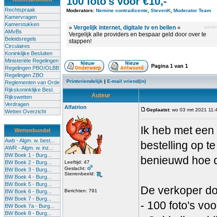
100 foto's voor €10,-
Rechtspraak
Moderators:
Nemine contradicente
,
StevenK
,
Moderator Team
Kamervragen
Kamerstukken
»
Vergelijk internet, digitale tv en bellen
«
advert
AMvBs
Vergelijk alle providers en bespaar geld door over te
Beleidsregels
stappen!
Circulaires
Koninklijke Besluiten
Ministeriële Regelingen
Pagina
1
van
1
Regelingen PBO/OLBB
Regelingen ZBO
Printvriendelijk
|
E-mail vriend(in)
Reglementen van Orde
Rijkskoninklijke Besl.
Auteur
Rijkswetten
Verdragen
Alfatrion
Geplaatst
: wo 03 mrt 2021 11:
Wetten Overzicht
Ik heb met een
Wettenbundel
Awb - Algm. w. best...
bestelling op t
AWR - Algm. w. inz...
BW Boek 1 - Burg...
benieuwd hoe d
BW Boek 2 - Burg...
Leeftijd: 47
Geslacht:
BW Boek 3 - Burg...
Sterrenbeeld:
BW Boek 4 - Burg...
BW Boek 5 - Burg...
De verkoper do
Berichten: 791
BW Boek 6 - Burg...
BW Boek 7 - Burg...
- 100 foto's voo
BW Boek 7a - Burg...
BW Boek 8 - Burg...