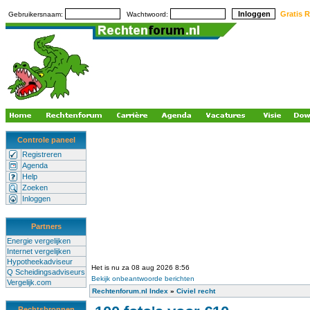
Gratis R
Gebruikersnaam:
Wachtwoord:
Controle paneel
Registreren
Agenda
Help
Zoeken
Inloggen
Partners
Energie vergelijken
Internet vergelijken
Hypotheekadviseur
Het is nu za 08 aug 2026 8:56
Q Scheidingsadviseurs
Bekijk onbeantwoorde berichten
Vergelijk.com
Rechtenforum.nl Index
»
Civiel recht
Rechtsbronnen