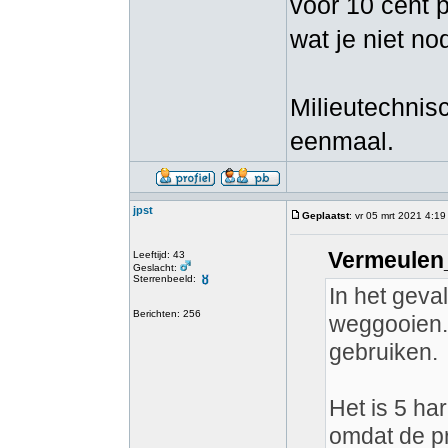
voor 10 cent p
wat je niet no
Milieutechnis
eenmaal.
jpst
Geplaatst
: vr 05 mrt 2021 4:19
Vermeulen_
Leeftijd: 43
Geslacht:
Sterrenbeeld:
In het geva
Berichten: 256
weggooien. 
gebruiken.
Het is 5 ha
omdat de pr