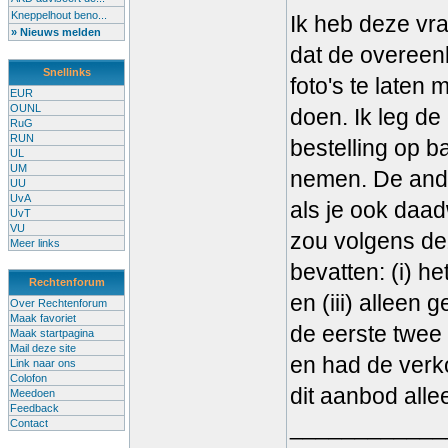
Kneppelhout beno...
Ik heb deze vra
» Nieuws melden
dat de overeen
Snellinks
foto's te laten
EUR
OUNL
doen. Ik leg de
RuG
RUN
bestelling op b
UL
UM
nemen. De ande
UU
UvA
als je ook daa
UvT
VU
zou volgens de
Meer links
bevatten: (i) he
Rechtenforum
en (iii) alleen
Over Rechtenforum
Maak favoriet
de eerste twee
Maak startpagina
Mail deze site
en had de verk
Link naar ons
Colofon
dit aanbod alle
Meedoen
Feedback
____________
Contact