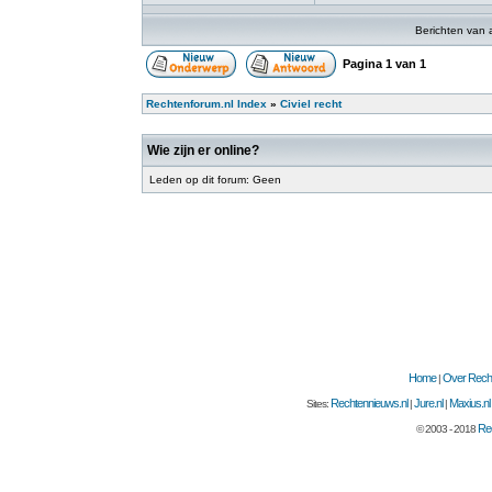
Berichten van 
Pagina
1
van
1
Rechtenforum.nl Index
»
Civiel recht
Wie zijn er online?
Leden op dit forum: Geen
Home
Over Recht
|
Rechtennieuws.nl
Jure.nl
Maxius.nl
Sites:
|
|
Rec
© 2003 - 2018