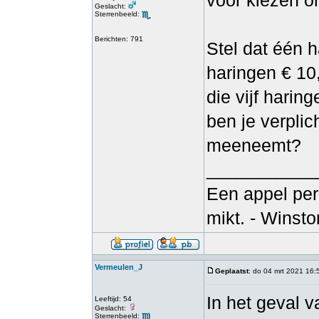
voor kiezen om
Geslacht:
Sterrenbeeld:
Berichten: 791
Stel dat één h
haringen € 10
die vijf harin
ben je verplic
meeneemt?
___________
Een appel per
mikt. - Winsto
Vermeulen_J
Geplaatst
: do 04 mrt 2021 16:
In het geval 
Leeftijd: 54
Geslacht:
Sterrenbeeld: