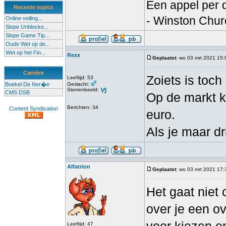
Een appel per d
Recente topics
- Winston Churc
Online veiling...
Slope Unblocke...
Slope Game Tip...
Oude Wet op de...
Wet op het Fin...
Rexx
Geplaatst
: wo 03 mrt 2021 15:
Carrière
Zoiets is toch
Leeftijd: 53
Boekel De Ner�e
Geslacht:
Sterrenbeeld:
CMS DSB
Op de markt k
Berichten: 34
Content Syndication
euro.
Als je maar dr
Alfatrion
Geplaatst
: wo 03 mrt 2021 17:
Het gaat niet
over je een o
Leeftijd: 47