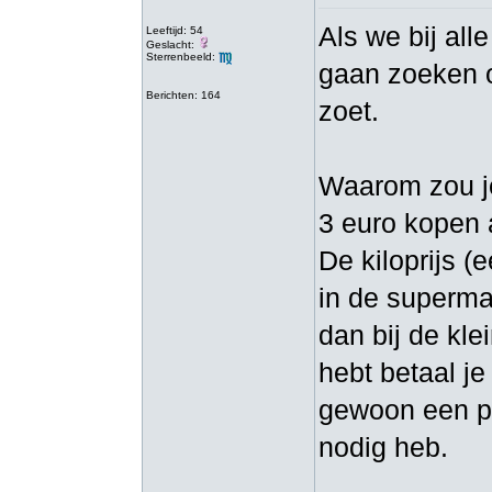
Als we bij all
Leeftijd: 54
Geslacht:
Sterrenbeeld:
gaan zoeken o
Berichten: 164
zoet.
Waarom zou je
3 euro kopen a
De kiloprijs (
in de supermar
dan bij de kl
hebt betaal je
gewoon een po
nodig heb.