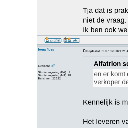
Tja dat is pra
niet de vraag.
Ik ben ook wel
bona fides
Geplaatst
: zo 07 mrt 2021 21:
Alfatrion s
Geslacht:
en er komt 
Studieomgeving (BA): UL
Studieomgeving (MA): UL
Berichten: 22922
verkoper de 
Kennelijk is 
Het leveren v