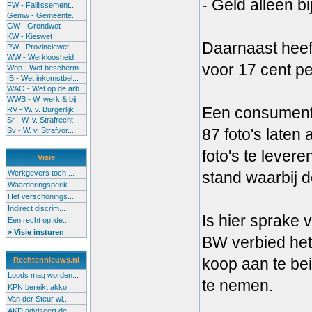
- Geld alleen b
FW - Faillissement...
Gemw - Gemeente...
GW - Grondwet
KW - Kieswet
Daarnaast heef
PW - Provinciewet
WW - Werkloosheid...
voor 17 cent pe
Wbp - Wet bescherm...
IB - Wet inkomstbel...
WAO - Wet op de arb..
WWB - W. werk & bij...
Een consument 
RV - W. v. Burgerlijk...
Sr - W. v. Strafrecht
87 foto's laten
Sv - W. v. Strafvor...
foto's te lever
Visie
Werkgevers toch ...
stand waarbij d
Waarderingsperik...
Het verschonings...
Indirect discrim...
Is hier sprake 
Een recht op ide...
» Visie insturen
BW verbied het
koop aan te be
Rechtennieuws.nl
Loods mag worden...
te nemen.
KPN bereikt akko...
Van der Steur wi...
AKD adviseert de...