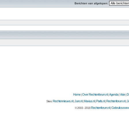
Berichten van afgelopen:
Home
Over Rechtenforum.nl
Agenda
Visie
D
|
|
|
|
Rechtennieuws.nl
Jure.nl
Maxius.nl
Parlis.nl
Rechtenforum.nl
Ju
Sites:
|
|
|
|
|
Rechtenforum.nl
Gebruiksvoor
© 2003 - 2018
|