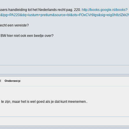
sers handleiding tot het Nederlands recht pag. 220.
http://books.google.nl/books?
&lpg=PA220&dq=iustum+pretium&source=bl&ots=FOxCVr9Igs&sig=eig0h8zI
at echt een vereiste?
4 BW hier niet ook een beetje over?
8
Onderwerp
:
l te zijn, maar het is wel goed als je dat kunt meenemen..