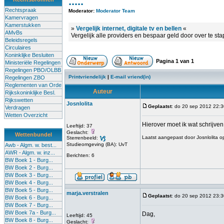
.....
Rechtspraak
Moderator:
Moderator Team
Kamervragen
Kamerstukken
»
Vergelijk internet, digitale tv en bellen
«
AMvBs
Vergelijk alle providers en bespaar geld door over te st
Beleidsregels
Circulaires
Koninklijke Besluiten
Pagina
1
van
1
Ministeriële Regelingen
Regelingen PBO/OLBB
Printvriendelijk
|
E-mail vriend(in)
Regelingen ZBO
Reglementen van Orde
Auteur
Rijkskoninklijke Besl.
Rijkswetten
Josnlolita
Geplaatst
: do 20 sep 2012 22:3
Verdragen
Wetten Overzicht
Hierover moet ik wat schrijve
Leeftijd: 37
Geslacht:
Wettenbundel
Laatst aangepast door Josnlolita o
Sterrenbeeld:
Studieomgeving (BA): UvT
Awb - Algm. w. best...
AWR - Algm. w. inz...
Berichten: 6
BW Boek 1 - Burg...
BW Boek 2 - Burg...
BW Boek 3 - Burg...
BW Boek 4 - Burg...
BW Boek 5 - Burg...
marja.verstralen
Geplaatst
: do 20 sep 2012 23:3
BW Boek 6 - Burg...
BW Boek 7 - Burg...
BW Boek 7a - Burg...
Dag,
Leeftijd: 45
BW Boek 8 - Burg...
Geslacht: