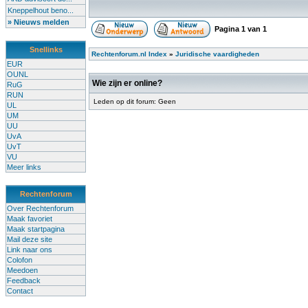
Kneppelhout beno...
» Nieuws melden
Pagina
1
van
1
Snellinks
Rechtenforum.nl Index
»
Juridische vaardigheden
EUR
OUNL
Wie zijn er online?
RuG
RUN
Leden op dit forum: Geen
UL
UM
UU
UvA
UvT
VU
Meer links
Rechtenforum
Over Rechtenforum
Maak favoriet
Maak startpagina
Mail deze site
Link naar ons
Colofon
Meedoen
Feedback
Contact