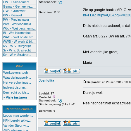
FW - Faillissement...
Sterrenbeeld:
Gemw - Gemeente...
Zie op google books MR. C. As
GW - Grondwet
Berichten: 1100
id=FLaZTf0py4QC&pg=PA220
KW - Kieswet
PW - Provinciewet
WW - Werkloosheid...
Dit is niet direct actueel, is d
Wbp - Wet bescherm...
IB - Wet inkomstbel...
Gaan art. 6:227 BW en art. 7:
WAO - Wet op de arb..
WWB - W. werk & bij...
RV - W. v. Burgerlijk...
Sr - W. v. Strafrecht
Met vriendelijke groet,
Sv - W. v. Strafvor...
Marja
Visie
Werkgevers toch ...
Waarderingsperik...
Josnlolita
Geplaatst
: zo 23 sep 2012 19:1
Het verschonings...
Indirect discrim...
Een recht op ide...
Dank je wel.
Leeftijd: 37
» Visie insturen
Geslacht:
Sterrenbeeld:
Nee het hoeft niet echt actuee
Studieomgeving (BA): UvT
Rechtennieuws.nl
Berichten: 6
Loods mag worden...
KPN bereikt akko...
Van der Steur wi...
AKD adviseert de...