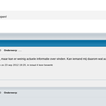
appen!
0
Onderwerp
: .....
n, maar kan er weinig actuele informatie over vinden. Kan iemand mij daarom wat 
p zo 23 sep 2012 19:20, in totaal 4 keer bewerkt
0
Onderwerp
: