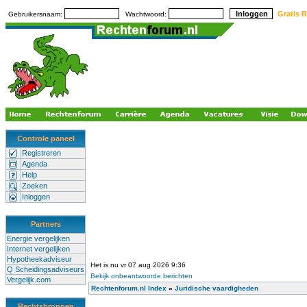
Gratis R
Gebruikersnaam:
Wachtwoord:
Controle paneel
Registreren
Agenda
Help
Zoeken
Inloggen
Partners
Energie vergelijken
Internet vergelijken
Hypotheekadviseur
Het is nu vr 07 aug 2026 9:36
Q Scheidingsadviseurs
Bekijk onbeantwoorde berichten
Vergelijk.com
Rechtenforum.nl Index
»
Juridische vaardigheden
Rechtsbronnen