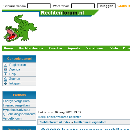
Gratis R
Gebruikersnaam:
Wachtwoord:
Controle paneel
Registreren
Agenda
Help
Zoeken
Inloggen
Partners
Energie vergelijken
Internet vergelijken
Hypotheekadviseur
Het is nu zo 09 aug 2026 13:39
Q Scheidingsadviseurs
Bekijk onbeantwoorde berichten
Vergelijk.com
Rechtenforum.nl Index
»
Intellectueel eigendom
Rechtsbronnen