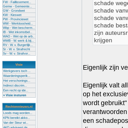
schade wege
FW - Faillissement...
Gemw - Gemeente...
schade van
GW - Grondwet
KW - Kieswet
schade vanw
PW - Provinciewet
WW - Werkloosheid...
schade besta
Wbp - Wet bescherm...
zijn auteurs
IB - Wet inkomstbel...
WAO - Wet op de arb..
krijgen
WWB - W. werk & bij...
RV - W. v. Burgerlijk...
Sr - W. v. Strafrecht
Sv - W. v. Strafvor...
Visie
Eigenlijk zijn 
Werkgevers toch ...
Waarderingsperik...
Het verschonings...
Eigenlijk valt 
Indirect discrim...
Een recht op ide...
op het exclusie
» Visie insturen
wordt gebruikt
Rechtennieuws.nl
verantwoorden 
Loods mag worden...
KPN bereikt akko...
een schadepost
Van der Steur wi...
AKD adviseert de...