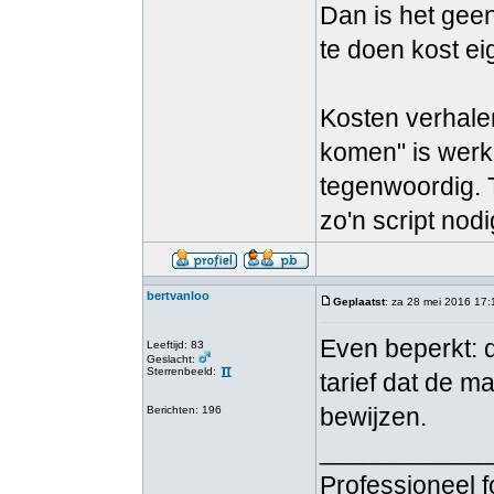
Dan is het geen
te doen kost ei
Kosten verhalen
komen" is werke
tegenwoordig. Te
zo'n script nodi
bertvanloo
Geplaatst
: za 28 mei 2016 17:
Even beperkt: d
Leeftijd: 83
Geslacht:
Sterrenbeeld:
tarief dat de m
bewijzen.
Berichten: 196
____________
Professioneel 