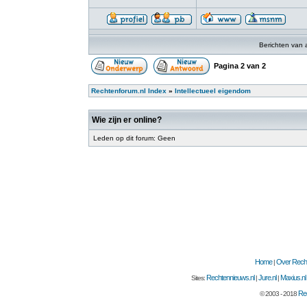
Berichten van 
Pagina
2
van
2
Rechtenforum.nl Index
»
Intellectueel eigendom
Wie zijn er online?
Leden op dit forum: Geen
Home
Over Recht
|
Rechtennieuws.nl
Jure.nl
Maxius.nl
Sites:
|
|
Rec
© 2003 - 2018