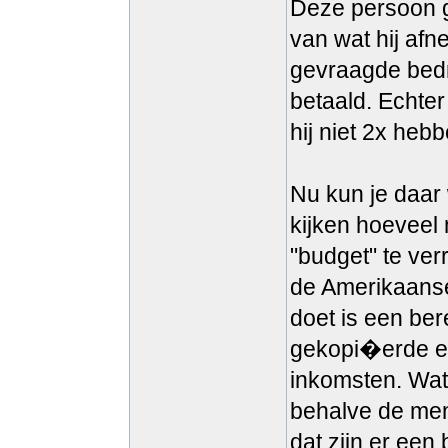
Deze persoon ge
van wat hij afne
gevraagde bedra
betaald. Echter
hij niet 2x heb
Nu kun je daar
kijken hoeveel
"budget" te ver
de Amerikaanse 
doet is een ber
gekopi�erde ex
inkomsten. Wat 
behalve de mens
dat zijn er een 