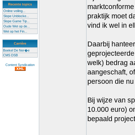
Recente topics
marktconforme p
Online veiling...
praktijk moet 
Slope Unblocke...
Slope Game Tip...
vind ik wel in e
Oude Wet op de...
Wet op het Fin...
Daarbij hanteer
Carrière
Boekel De Ner�e
geprojecteerde 
CMS DSB
welk) bedrag aa
Content Syndication
aangeschaft, of
persoon die nu
Bij wijze van 
10.000 euro) om
bepaald project