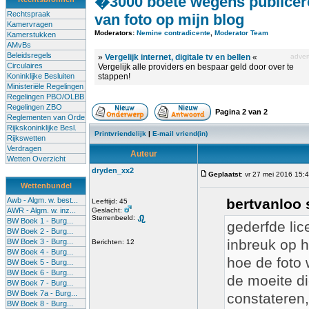
�3000 boete wegens publicer
Rechtspraak
van foto op mijn blog
Kamervragen
Moderators:
Nemine contradicente
,
Moderator Team
Kamerstukken
AMvBs
Beleidsregels
»
Vergelijk internet, digitale tv en bellen
«
advert
Circulaires
Vergelijk alle providers en bespaar geld door over te
Koninklijke Besluiten
stappen!
Ministeriële Regelingen
Regelingen PBO/OLBB
Regelingen ZBO
Pagina
2
van
2
Reglementen van Orde
Rijkskoninklijke Besl.
Printvriendelijk
|
E-mail vriend(in)
Rijkswetten
Verdragen
Auteur
Wetten Overzicht
dryden_xx2
Geplaatst
: vr 27 mei 2016 15:
Wettenbundel
Awb - Algm. w. best...
bertvanloo 
Leeftijd: 45
AWR - Algm. w. inz...
Geslacht:
Sterrenbeeld:
BW Boek 1 - Burg...
gederfde lic
BW Boek 2 - Burg...
inbreuk op h
BW Boek 3 - Burg...
Berichten: 12
BW Boek 4 - Burg...
hoe de foto 
BW Boek 5 - Burg...
BW Boek 6 - Burg...
de moeite di
BW Boek 7 - Burg...
BW Boek 7a - Burg...
constateren,
BW Boek 8 - Burg...