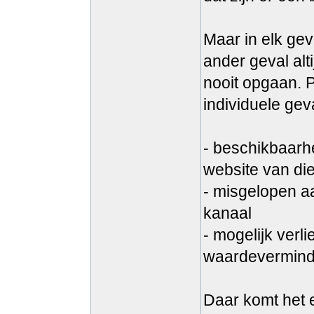
Maar in elk gev
ander geval alt
nooit opgaan. P
individuele geva
- beschikbaarh
website van di
- misgelopen aa
kanaal
- mogelijk verl
waardeverminde
Daar komt het e