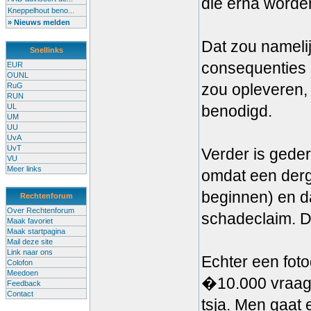
die erna word
Kneppelhout beno...
» Nieuws melden
Dat zou namelij
Snellinks
consequenties 
EUR
OUNL
zou opleveren, 
RuG
RUN
UL
benodigd.
UM
UU
UvA
UvT
Verder is gederf
VU
Meer links
omdat een derge
beginnen) en da
Rechtenforum
Over Rechtenforum
schadeclaim. D
Maak favoriet
Maak startpagina
Mail deze site
Link naar ons
Echter een foto
Colofon
Meedoen
�10.000 vraagt 
Feedback
Contact
tsja. Men gaat 