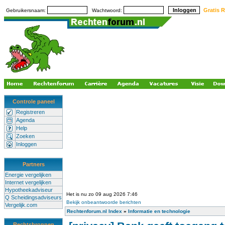
Gratis R
Gebruikersnaam:
Wachtwoord:
Controle paneel
Registreren
Agenda
Help
Zoeken
Inloggen
Partners
Energie vergelijken
Internet vergelijken
Hypotheekadviseur
Het is nu zo 09 aug 2026 7:46
Q Scheidingsadviseurs
Bekijk onbeantwoorde berichten
Vergelijk.com
Rechtenforum.nl Index
»
Informatie en technologie
Rechtsbronnen