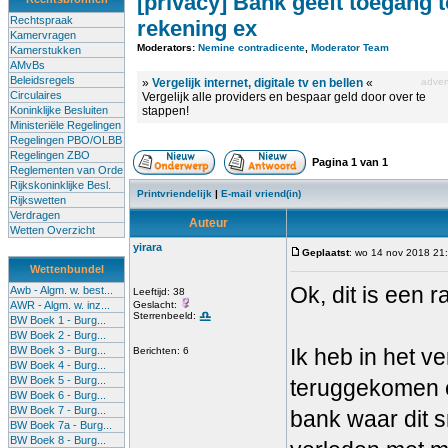
[privacy] Bank geeft toegang t
Rechtspraak
rekening ex
Kamervragen
Moderators:
Nemine contradicente
,
Moderator Team
Kamerstukken
AMvBs
Beleidsregels
»
Vergelijk internet, digitale tv en bellen
«
advert
Circulaires
Vergelijk alle providers en bespaar geld door over te
Koninklijke Besluiten
stappen!
Ministeriële Regelingen
Regelingen PBO/OLBB
Regelingen ZBO
Pagina
1
van
1
Reglementen van Orde
Rijkskoninklijke Besl.
Printvriendelijk
|
E-mail vriend(in)
Rijkswetten
Verdragen
Auteur
Wetten Overzicht
yirara
Geplaatst
: wo 14 nov 2018 21
Wettenbundel
Ok, dit is een ra
Awb - Algm. w. best...
Leeftijd: 38
AWR - Algm. w. inz...
Geslacht:
Sterrenbeeld:
BW Boek 1 - Burg...
BW Boek 2 - Burg...
BW Boek 3 - Burg...
Ik heb in het v
Berichten: 6
BW Boek 4 - Burg...
BW Boek 5 - Burg...
teruggekomen 
BW Boek 6 - Burg...
BW Boek 7 - Burg...
bank waar dit s
BW Boek 7a - Burg...
BW Boek 8 - Burg...