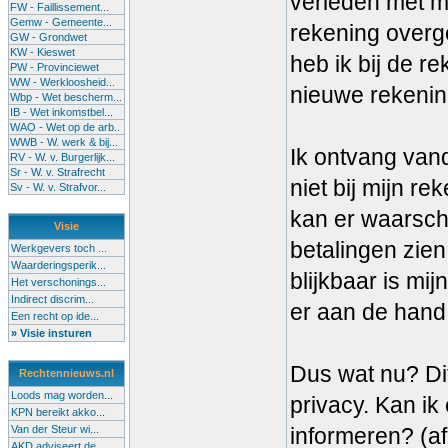
verleden met m
FW - Faillissement...
Gemw - Gemeente...
rekening overg
GW - Grondwet
KW - Kieswet
heb ik bij de r
PW - Provinciewet
WW - Werkloosheid...
nieuwe rekenin
Wbp - Wet bescherm...
IB - Wet inkomstbel...
WAO - Wet op de arb..
WWB - W. werk & bij...
Ik ontvang vand
RV - W. v. Burgerlijk...
Sr - W. v. Strafrecht
niet bij mijn r
Sv - W. v. Strafvor...
kan er waarschi
Visie
betalingen zien
Werkgevers toch ...
Waarderingsperik...
blijkbaar is mi
Het verschonings...
Indirect discrim...
er aan de hand
Een recht op ide...
» Visie insturen
Dus wat nu? Dit
Rechtennieuws.nl
Loods mag worden...
privacy. Kan ik
KPN bereikt akko...
Van der Steur wi...
informeren? (af
AKD adviseert de...