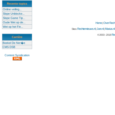
Recente topics
Online veiling...
Slope Unblocke...
Slope Game Tip...
Oude Wet op de...
Home
Over Recht
|
Wet op het Fin...
Rechtennieuws.nl
Jure.nl
Maxius.nl
Sites:
|
|
Rec
© 2003 - 2018
Carrière
Boekel De Ner�e
CMS DSB
Content Syndication