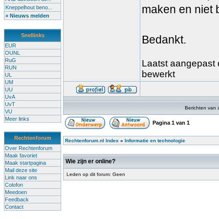
maken en niet b
Kneppelhout beno...
» Nieuws melden
Snellinks
Bedankt.
EUR
OUNL
RuG
Laatst aangepast d
RUN
bewerkt
UL
UM
UU
UvA
UvT
Berichten van 
VU
Meer links
Pagina
1
van
1
Rechtenforum
Rechtenforum.nl Index
»
Informatie en technologie
Over Rechtenforum
Maak favoriet
Wie zijn er online?
Maak startpagina
Mail deze site
Leden op dit forum: Geen
Link naar ons
Colofon
Meedoen
Feedback
Contact