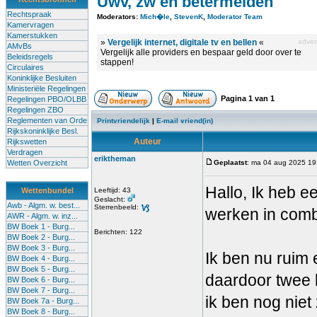
Uwv, zw en betermelden
Rechtspraak
Moderators:
Mich�le
,
StevenK
,
Moderator Team
Kamervragen
Kamerstukken
»
Vergelijk internet, digitale tv en bellen
«
advert
AMvBs
Vergelijk alle providers en bespaar geld door over te
Beleidsregels
stappen!
Circulaires
Koninklijke Besluiten
Ministeriële Regelingen
Pagina
1
van
1
Regelingen PBO/OLBB
Regelingen ZBO
Reglementen van Orde
Printvriendelijk
|
E-mail vriend(in)
Rijkskoninklijke Besl.
Auteur
Rijkswetten
Verdragen
eriktheman
Wetten Overzicht
Geplaatst
: ma 04 aug 2025 19
Hallo, Ik heb e
Wettenbundel
Leeftijd: 43
Geslacht:
Awb - Algm. w. best...
Sterrenbeeld:
werken in comb
AWR - Algm. w. inz...
BW Boek 1 - Burg...
Berichten: 122
BW Boek 2 - Burg...
BW Boek 3 - Burg...
Ik ben nu ruim
BW Boek 4 - Burg...
BW Boek 5 - Burg...
daardoor twee 
BW Boek 6 - Burg...
BW Boek 7 - Burg...
ik ben nog niet
BW Boek 7a - Burg...
BW Boek 8 - Burg...