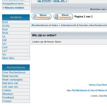
Kneppelhout beno...
» Nieuws melden
Berichten van 
Pagina
1
van
1
Snellinks
EUR
Rechtenforum.nl Index
»
Arbeidsrecht & Sociale zekerheidsrech
OUNL
RuG
RUN
Wie zijn er online?
UL
UM
Leden op dit forum: Geen
UU
UvA
UvT
VU
Meer links
Rechtenforum
Over Rechtenforum
Maak favoriet
Maak startpagina
Mail deze site
Home
Over Recht
|
Link naar ons
Colofon
Rechtennieuws.nl
Jure.nl
Maxius.nl
Sites:
|
|
Meedoen
Rec
© 2003 - 2018
Feedback
Contact