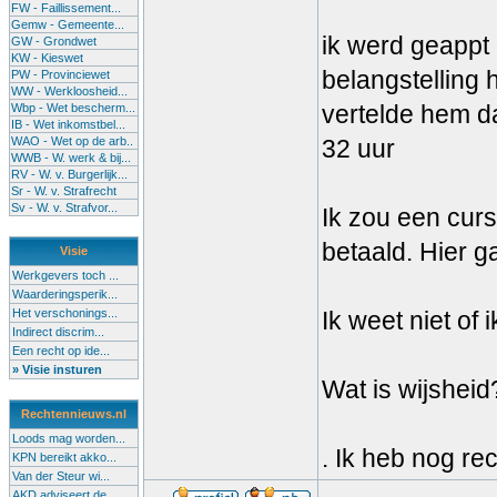
FW - Faillissement...
Gemw - Gemeente...
ik werd geappt
GW - Grondwet
KW - Kieswet
belangstelling
PW - Provinciewet
WW - Werkloosheid...
vertelde hem da
Wbp - Wet bescherm...
IB - Wet inkomstbel...
WAO - Wet op de arb..
32 uur
WWB - W. werk & bij...
RV - W. v. Burgerlijk...
Sr - W. v. Strafrecht
Sv - W. v. Strafvor...
Ik zou een cur
betaald. Hier g
Visie
Werkgevers toch ...
Waarderingsperik...
Het verschonings...
Ik weet niet of
Indirect discrim...
Een recht op ide...
» Visie insturen
Wat is wijshei
Rechtennieuws.nl
Loods mag worden...
. Ik heb nog re
KPN bereikt akko...
Van der Steur wi...
AKD adviseert de...