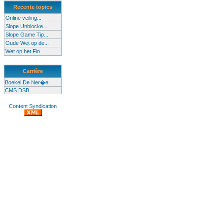
Recente topics
Online veiling...
Slope Unblocke...
Slope Game Tip...
Oude Wet op de...
Wet op het Fin...
Carrière
Boekel De Ner�e
CMS DSB
Content Syndication