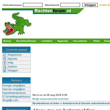
Gratis R
Gebruikersnaam:
Wachtwoord:
Controle paneel
Registreren
Agenda
Help
Zoeken
Inloggen
Partners
Energie vergelijken
Internet vergelijken
Hypotheekadviseur
Het is nu za 08 aug 2026 6:08
Q Scheidingsadviseurs
Bekijk onbeantwoorde berichten
Vergelijk.com
Rechtenforum.nl Index
»
Arbeidsrecht & Sociale zekerheidsrech
Rechtsbronnen