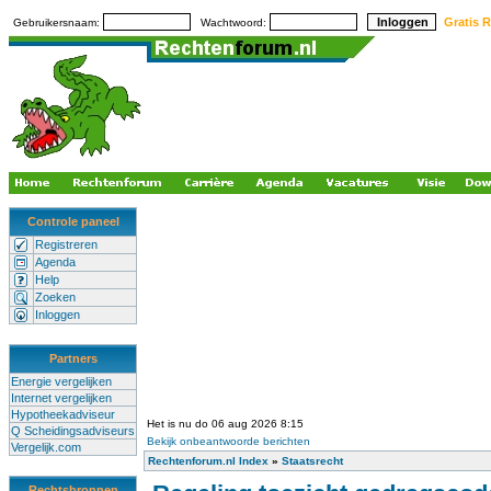
Gratis R
Gebruikersnaam:
Wachtwoord:
Controle paneel
Registreren
Agenda
Help
Zoeken
Inloggen
Partners
Energie vergelijken
Internet vergelijken
Hypotheekadviseur
Het is nu do 06 aug 2026 8:15
Q Scheidingsadviseurs
Bekijk onbeantwoorde berichten
Vergelijk.com
Rechtenforum.nl Index
»
Staatsrecht
Rechtsbronnen