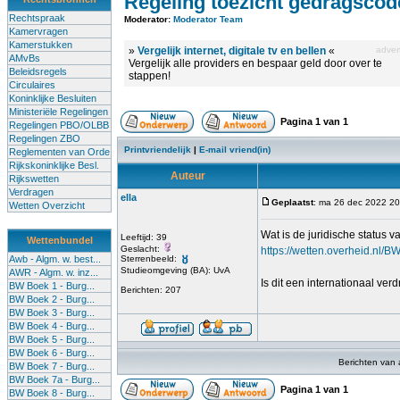
Regeling toezicht gedragscod
Rechtspraak
Moderator:
Moderator Team
Kamervragen
Kamerstukken
»
Vergelijk internet, digitale tv en bellen
«
advert
AMvBs
Vergelijk alle providers en bespaar geld door over te
Beleidsregels
stappen!
Circulaires
Koninklijke Besluiten
Ministeriële Regelingen
Pagina
1
van
1
Regelingen PBO/OLBB
Regelingen ZBO
Printvriendelijk
|
E-mail vriend(in)
Reglementen van Orde
Rijkskoninklijke Besl.
Auteur
Rijkswetten
Verdragen
ella
Geplaatst
: ma 26 dec 2022 20
Wetten Overzicht
Wat is de juridische status 
Leeftijd: 39
Wettenbundel
Geslacht:
https://wetten.overheid.nl
Awb - Algm. w. best...
Sterrenbeeld:
Studieomgeving (BA): UvA
AWR - Algm. w. inz...
Is dit een internationaal ver
BW Boek 1 - Burg...
Berichten: 207
BW Boek 2 - Burg...
BW Boek 3 - Burg...
BW Boek 4 - Burg...
BW Boek 5 - Burg...
BW Boek 6 - Burg...
Berichten van
BW Boek 7 - Burg...
BW Boek 7a - Burg...
Pagina
1
van
1
BW Boek 8 - Burg...