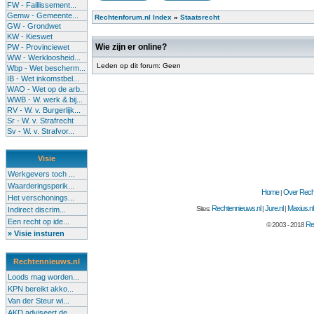
FW - Faillissement...
Gemw - Gemeente...
Rechtenforum.nl Index
»
Staatsrecht
GW - Grondwet
KW - Kieswet
Wie zijn er online?
PW - Provinciewet
WW - Werkloosheid...
Leden op dit forum: Geen
Wbp - Wet bescherm...
IB - Wet inkomstbel...
WAO - Wet op de arb..
WWB - W. werk & bij...
RV - W. v. Burgerlijk...
Sr - W. v. Strafrecht
Sv - W. v. Strafvor...
Visie
Werkgevers toch ...
Waarderingsperik...
Home
Over Recht
|
Het verschonings...
Rechtennieuws.nl
Jure.nl
Maxius.nl
Sites:
|
|
Indirect discrim...
Een recht op ide...
Re
© 2003 - 2018
» Visie insturen
Rechtennieuws.nl
Loods mag worden...
KPN bereikt akko...
Van der Steur wi...
AKD adviseert de...