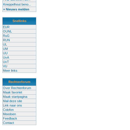
Kneppelhout beno...
» Nieuws melden
Snellinks
EUR
OUNL
RuG
RUN
UL
UM
UU
UvA
UvT
VU
Meer links
Rechtenforum
Over Rechtenforum
Maak favoriet
Maak startpagina
Mail deze site
Link naar ons
Colofon
Meedoen
Feedback
Contact