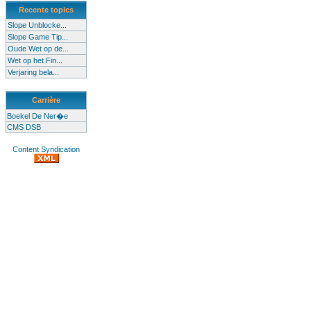
Recente topics
Slope Unblocke...
Slope Game Tip...
Oude Wet op de...
Wet op het Fin...
Verjaring bela...
Carrière
Boekel De Ner�e
CMS DSB
Content Syndication