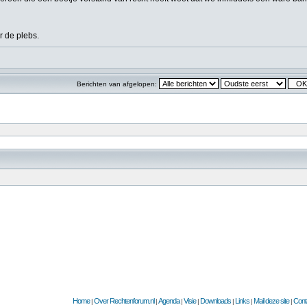
r de plebs.
Berichten van afgelopen:
Home
Over Rechtenforum.nl
Agenda
Visie
Downloads
Links
Mail deze site
Cont
|
|
|
|
|
|
|