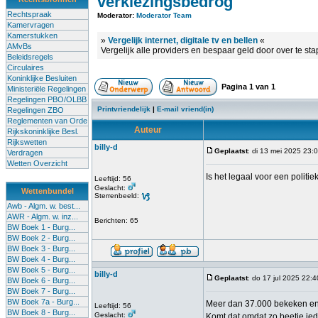
verkiezingsbedrog
Rechtspraak
Moderator:
Moderator Team
Kamervragen
Kamerstukken
»
Vergelijk internet, digitale tv en bellen
«
AMvBs
Vergelijk alle providers en bespaar geld door over te st
Beleidsregels
Circulaires
Koninklijke Besluiten
Pagina
1
van
1
Ministeriële Regelingen
Regelingen PBO/OLBB
Printvriendelijk
|
E-mail vriend(in)
Regelingen ZBO
Reglementen van Orde
Auteur
Rijkskoninklijke Besl.
Rijkswetten
billy-d
Geplaatst
: di 13 mei 2025 23:
Verdragen
Wetten Overzicht
Is het legaal voor een politi
Leeftijd: 56
Geslacht:
Wettenbundel
Sterrenbeeld:
Awb - Algm. w. best...
AWR - Algm. w. inz...
Berichten: 65
BW Boek 1 - Burg...
BW Boek 2 - Burg...
BW Boek 3 - Burg...
BW Boek 4 - Burg...
BW Boek 5 - Burg...
billy-d
Geplaatst
: do 17 jul 2025 22:4
BW Boek 6 - Burg...
BW Boek 7 - Burg...
BW Boek 7a - Burg...
Meer dan 37.000 bekeken en t
Leeftijd: 56
BW Boek 8 - Burg...
Geslacht:
Komt dat omdat zo beetje ie