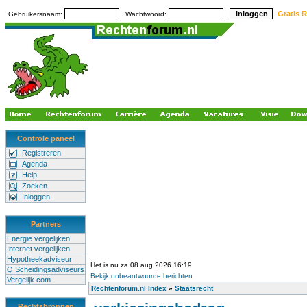
Gratis R
Gebruikersnaam:
Wachtwoord:
Controle paneel
Registreren
Agenda
Help
Zoeken
Inloggen
Partners
Energie vergelijken
Internet vergelijken
Hypotheekadviseur
Het is nu za 08 aug 2026 16:19
Q Scheidingsadviseurs
Bekijk onbeantwoorde berichten
Vergelijk.com
Rechtenforum.nl Index
»
Staatsrecht
Rechtsbronnen