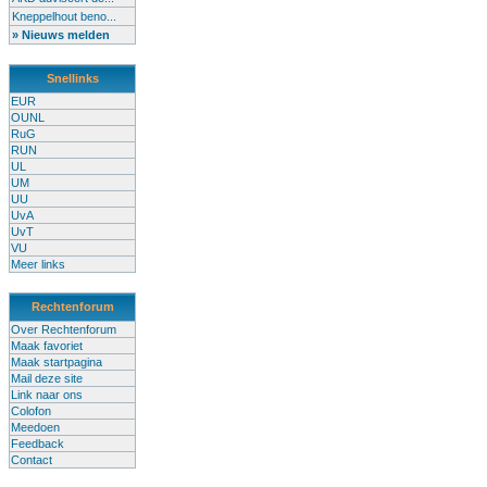
Kneppelhout beno...
» Nieuws melden
Snellinks
EUR
OUNL
RuG
RUN
UL
UM
UU
UvA
UvT
VU
Meer links
Rechtenforum
Over Rechtenforum
Maak favoriet
Maak startpagina
Mail deze site
Link naar ons
Colofon
Meedoen
Feedback
Contact