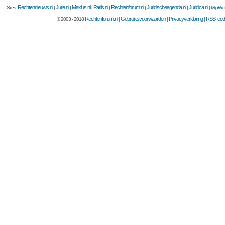
Rechtennieuws.nl
Jure.nl
Maxius.nl
Parlis.nl
Rechtenforum.nl
Juridischeagenda.nl
Juridica.nl
Sites:
|
|
|
|
|
|
|
MijnWet
Rechtenforum.nl
Gebruiksvoorwaarden
Privacyverklaring
RSS feed
© 2003 - 2018
|
|
|