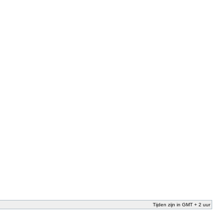
Tijden zijn in GMT + 2 uur