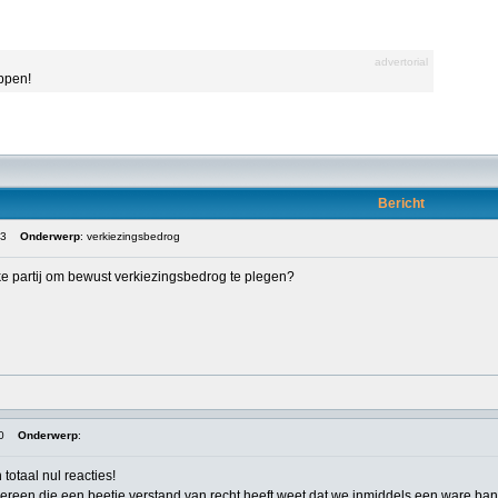
advertorial
appen!
Bericht
03
Onderwerp
: verkiezingsbedrog
eke partij om bewust verkiezingsbedrog te plegen?
0
Onderwerp
:
otaal nul reacties!
dereen die een beetje verstand van recht heeft weet dat we inmiddels een ware b