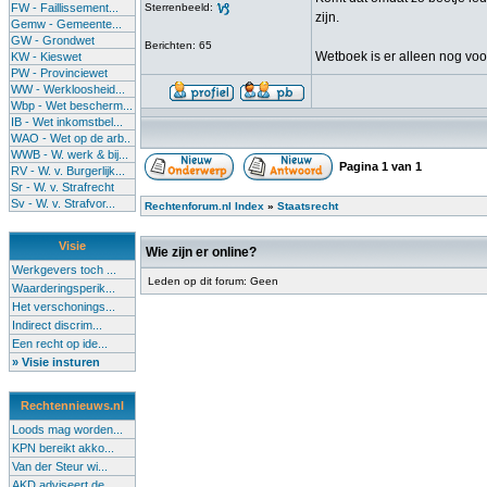
FW - Faillissement...
Sterrenbeeld:
zijn.
Gemw - Gemeente...
GW - Grondwet
Berichten: 65
Wetboek is er alleen nog voo
KW - Kieswet
PW - Provinciewet
WW - Werkloosheid...
Wbp - Wet bescherm...
IB - Wet inkomstbel...
WAO - Wet op de arb..
WWB - W. werk & bij...
Pagina
1
van
1
RV - W. v. Burgerlijk...
Sr - W. v. Strafrecht
Sv - W. v. Strafvor...
Rechtenforum.nl Index
»
Staatsrecht
Visie
Wie zijn er online?
Werkgevers toch ...
Leden op dit forum: Geen
Waarderingsperik...
Het verschonings...
Indirect discrim...
Een recht op ide...
» Visie insturen
Rechtennieuws.nl
Loods mag worden...
KPN bereikt akko...
Van der Steur wi...
AKD adviseert de...