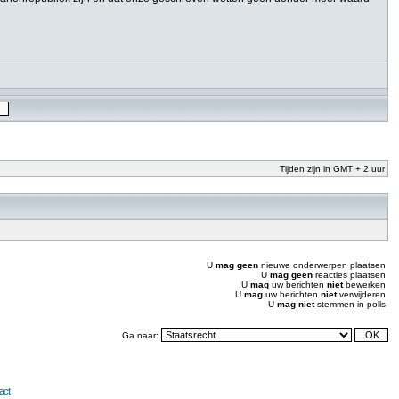
Tijden zijn in GMT + 2 uur
U
mag geen
nieuwe onderwerpen plaatsen
U
mag geen
reacties plaatsen
U
mag
uw berichten
niet
bewerken
U
mag
uw berichten
niet
verwijderen
U
mag niet
stemmen in polls
Ga naar:
act