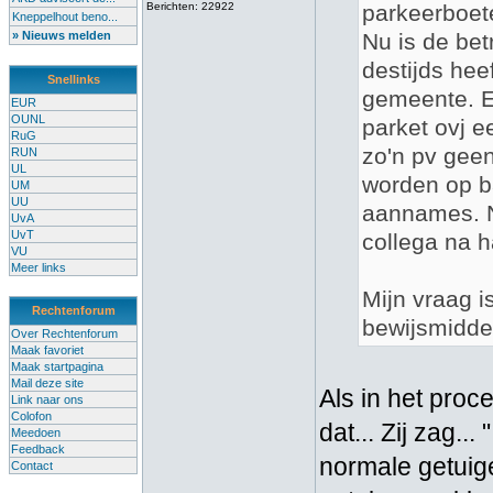
Berichten: 22922
parkeerboete
Kneppelhout beno...
» Nieuws melden
Nu is de be
destijds hee
Snellinks
gemeente. E
EUR
OUNL
parket ovj e
RuG
zo'n pv gee
RUN
UL
worden op b
UM
UU
aannames. Ne
UvA
UvT
collega na h
VU
Meer links
Mijn vraag i
Rechtenforum
bewijsmidde
Over Rechtenforum
Maak favoriet
Maak startpagina
Mail deze site
Als in het proce
Link naar ons
Colofon
dat... Zij zag..
Meedoen
Feedback
normale getuige
Contact