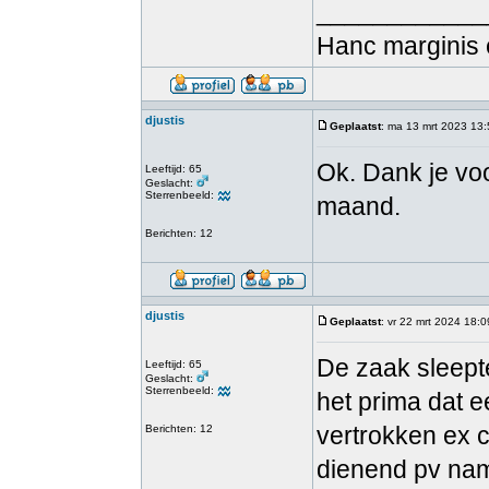
____________
Hanc marginis 
djustis
Geplaatst
: ma 13 mrt 2023 13
Ok. Dank je vo
Leeftijd: 65
Geslacht:
Sterrenbeeld:
maand.
Berichten: 12
djustis
Geplaatst
: vr 22 mrt 2024 18:0
De zaak sleepte
Leeftijd: 65
Geslacht:
Sterrenbeeld:
het prima dat 
vertrokken ex c
Berichten: 12
dienend pv na