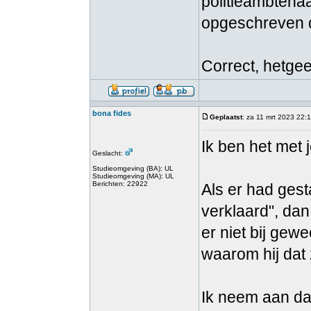
politieambtenaa
opgeschreven di
Correct, hetgee
bona fides
Geplaatst
: za 11 mrt 2023 22:
Ik ben het met j
Geslacht:
Studieomgeving (BA): UL
Studieomgeving (MA): UL
Berichten: 22922
Als er had gest
verklaard", da
er niet bij gewe
waarom hij dat
Ik neem aan dat