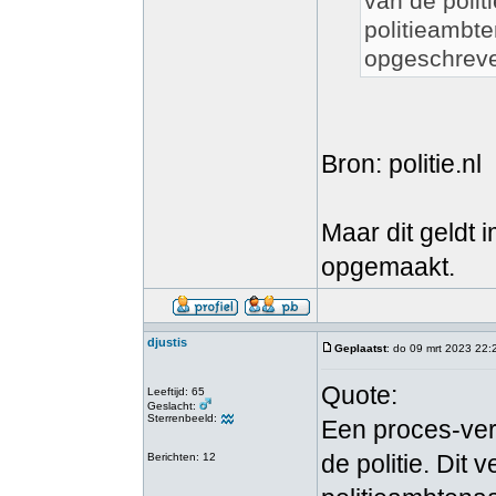
van de polit
politieambte
opgeschreven
Bron: politie.nl
Maar dit geldt
opgemaakt.
djustis
Geplaatst
: do 09 mrt 2023 22:
Quote:
Leeftijd: 65
Geslacht:
Sterrenbeeld:
Een proces-verb
de politie. Dit 
Berichten: 12