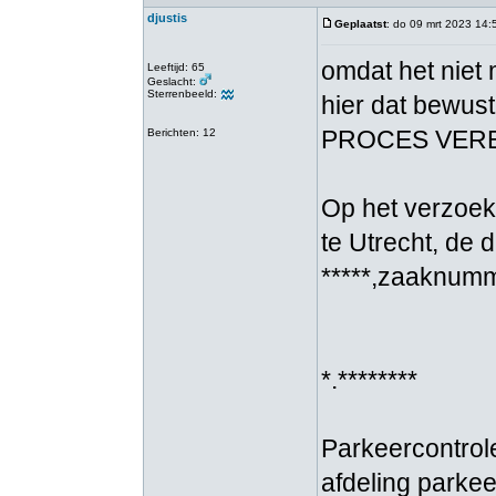
djustis
Geplaatst
: do 09 mrt 2023 14:
omdat het niet 
Leeftijd: 65
Geslacht:
Sterrenbeeld:
hier dat bewuste
PROCES VER
Berichten: 12
Op het verzoek
te Utrecht, de 
*****,zaaknummer
*.********
Parkeercontrol
afdeling parke