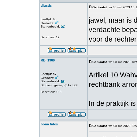
djustis
Geplaatst
: zo 05 mrt 2023 16:
jawel, maar is 
Leeftijd: 65
Geslacht:
Sterrenbeeld:
verdachte bepal
voor de rechte
Berichten: 12
RB_1969
Geplaatst
: wo 08 mrt 2023 18:
Artikel 10 Wah
Leeftijd: 57
Geslacht:
Sterrenbeeld:
rechtbank arro
Studieomgeving (BA): LOI
Berichten: 199
In de praktijk i
bona fides
Geplaatst
: wo 08 mrt 2023 22: