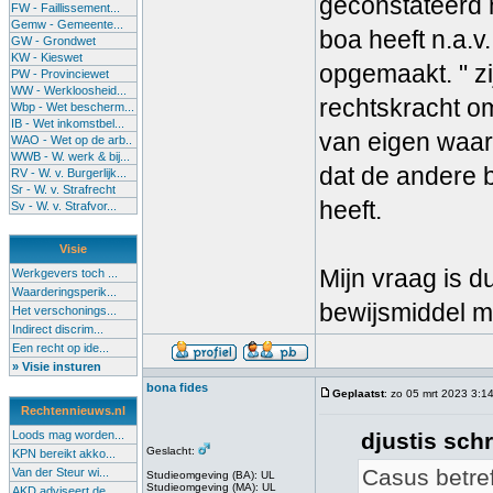
geconstateerd 
FW - Faillissement...
Gemw - Gemeente...
boa heeft n.a.v
GW - Grondwet
KW - Kieswet
opgemaakt. " zi
PW - Provinciewet
WW - Werkloosheid...
rechtskracht o
Wbp - Wet bescherm...
IB - Wet inkomstbel...
van eigen waar
WAO - Wet op de arb..
WWB - W. werk & bij...
dat de andere 
RV - W. v. Burgerlijk...
Sr - W. v. Strafrecht
heeft.
Sv - W. v. Strafvor...
Visie
Mijn vraag is d
Werkgevers toch ...
Waarderingsperik...
bewijsmiddel m
Het verschonings...
Indirect discrim...
Een recht op ide...
» Visie insturen
bona fides
Geplaatst
: zo 05 mrt 2023 3:1
Rechtennieuws.nl
Loods mag worden...
djustis schr
Geslacht:
KPN bereikt akko...
Casus betref
Van der Steur wi...
Studieomgeving (BA): UL
Studieomgeving (MA): UL
AKD adviseert de...