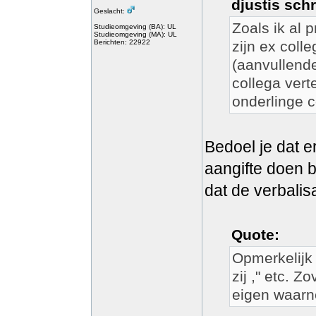
djustis schr
Geslacht:
Zoals ik al 
Studieomgeving (BA): UL
Studieomgeving (MA): UL
Berichten: 22922
zijn ex colle
(aanvullende
collega verte
onderlinge 
Bedoel je dat 
aangifte doen bi
dat de verbalis
Quote:
Opmerkelijk 
zij ," etc. Z
eigen waar