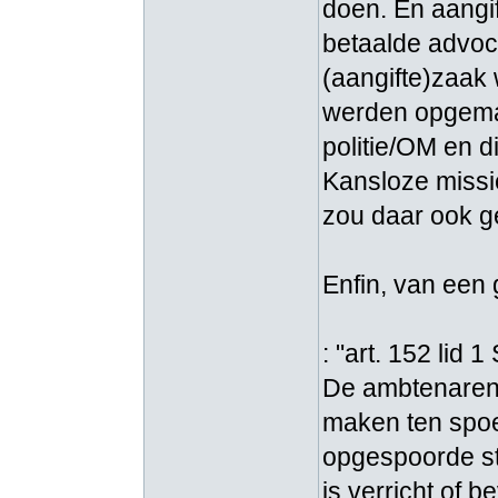
doen. En aangi
betaalde advoc
(aangifte)zaak w
werden opgemaa
politie/OM en d
Kansloze missie
zou daar ook g
Enfin, van een 
: "art. 152 lid 1
De ambtenaren, 
maken ten spoe
opgespoorde str
is verricht of 