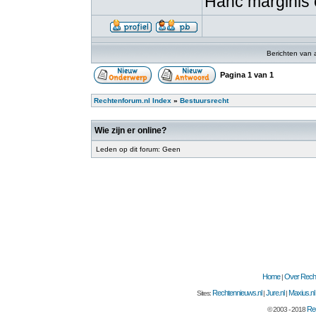
Hanc marginis 
Berichten van 
Pagina
1
van
1
Rechtenforum.nl Index
»
Bestuursrecht
Wie zijn er online?
Leden op dit forum: Geen
Home
Over Recht
|
Rechtennieuws.nl
Jure.nl
Maxius.nl
Sites:
|
|
Rec
© 2003 - 2018