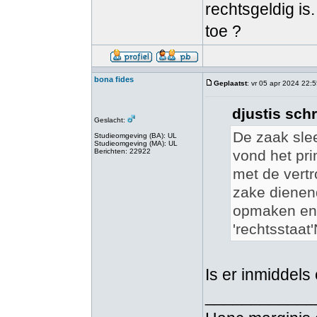
rechtsgeldig is
toe ?
bona fides
Geplaatst
: vr 05 apr 2024 22:
djustis schr
Geslacht:
De zaak slee
Studieomgeving (BA): UL
Studieomgeving (MA): UL
Berichten: 22922
vond het pr
met de vertr
zake dienen
opmaken en 
'rechtsstaat
Is er inmiddels
____________