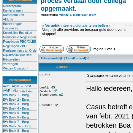
proces verbaal door collega
Rechtspraak
opgemaakt.
Kamervragen
Kamerstukken
Moderators:
Mich�le
,
Moderator Team
AMvBs
Beleidsregels
»
Vergelijk internet, digitale tv en bellen
«
advert
Circulaires
Vergelijk alle providers en bespaar geld door over te
Koninklijke Besluiten
stappen!
Ministeriële Regelingen
Regelingen PBO/OLBB
Regelingen ZBO
Pagina
1
van
1
Reglementen van Orde
Rijkskoninklijke Besl.
Printvriendelijk
|
E-mail vriend(in)
Rijkswetten
Verdragen
Auteur
Wetten Overzicht
djustis
Geplaatst
: za 04 mrt 2023 15:
Wettenbundel
Awb - Algm. w. best...
Hallo iedereen,
Leeftijd: 65
AWR - Algm. w. inz...
Geslacht:
Sterrenbeeld:
BW Boek 1 - Burg...
BW Boek 2 - Burg...
BW Boek 3 - Burg...
Casus betreft 
Berichten: 12
BW Boek 4 - Burg...
BW Boek 5 - Burg...
van febr. 2021 
BW Boek 6 - Burg...
BW Boek 7 - Burg...
betrokken Boa 
BW Boek 7a - Burg...
BW Boek 8 - Burg...