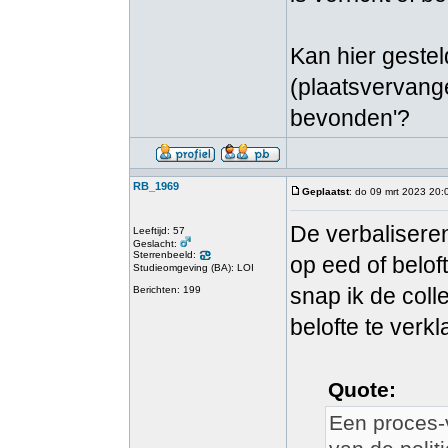
Kan hier gestel
(plaatsvervangen
bevonden'?
RB_1969
Geplaatst
: do 09 mrt 2023 20:
De verbalisere
Leeftijd: 57
Geslacht:
Sterrenbeeld:
op eed of belof
Studieomgeving (BA): LOI
snap ik de colle
Berichten: 199
belofte te verkl
Quote:
Een proces-v