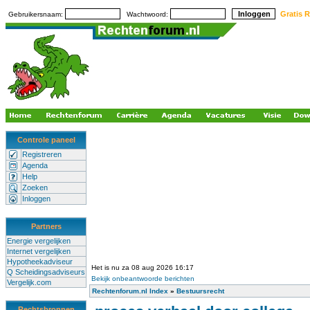
Gratis R
Gebruikersnaam:
Wachtwoord:
Controle paneel
Registreren
Agenda
Help
Zoeken
Inloggen
Partners
Energie vergelijken
Internet vergelijken
Hypotheekadviseur
Het is nu za 08 aug 2026 16:17
Q Scheidingsadviseurs
Bekijk onbeantwoorde berichten
Vergelijk.com
Rechtenforum.nl Index
»
Bestuursrecht
Rechtsbronnen