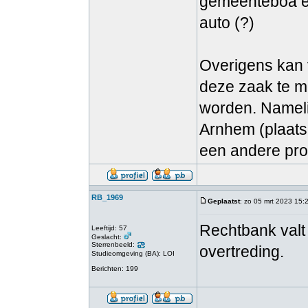
gemeenteboa een
auto (?)
Overigens kan 
deze zaak te m
worden. Nameli
Arnhem (plaats 
een andere pro
RB_1969
Geplaatst
: zo 05 mrt 2023 15:
Rechtbank valt
Leeftijd: 57
Geslacht:
Sterrenbeeld:
overtreding.
Studieomgeving (BA): LOI
Berichten: 199