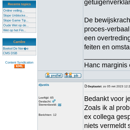
getuigenverklar
Recente topics
Online veiling...
Slope Unblocke...
De bewijskrach
Slope Game Tip...
Oude Wet op de...
proces-verbaal
Wet op het Fin...
een overtreding
Carrière
feiten en omst
Boekel De Ner�e
CMS DSB
____________
Content Syndication
Hanc marginis 
djustis
Geplaatst
: zo 05 mrt 2023 12:
Bedankt voor je
Leeftijd: 65
Geslacht:
Sterrenbeeld:
Zoals ik al pro
ex collega gesp
Berichten: 12
niets vermeldt s