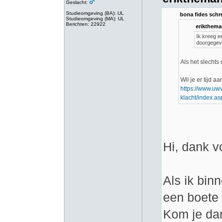
Geslacht:
Studieomgeving (BA): UL
bona fides schr
Studieomgeving (MA): UL
Berichten: 22922
erikthema
Ik kreeg e
doorgegev
Als het slechts
Wil je er tijd a
https://www.uwv
klacht/index.as
Hi, dank v
Als ik bin
een boete 
Kom je dan