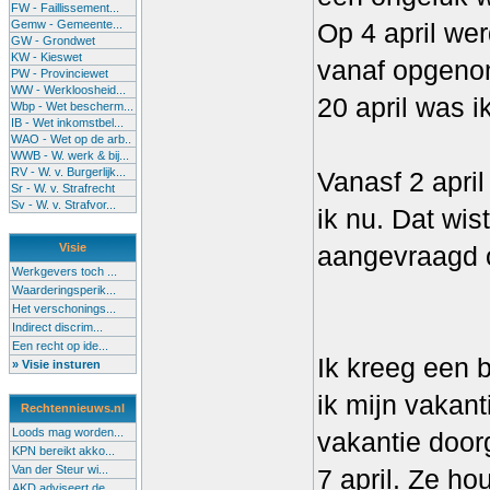
FW - Faillissement...
Gemw - Gemeente...
Op 4 april we
GW - Grondwet
KW - Kieswet
vanaf opgenom
PW - Provinciewet
WW - Werkloosheid...
20 april was i
Wbp - Wet bescherm...
IB - Wet inkomstbel...
WAO - Wet op de arb..
WWB - W. werk & bij...
RV - W. v. Burgerlijk...
Vanasf 2 apri
Sr - W. v. Strafrecht
Sv - W. v. Strafvor...
ik nu. Dat wist
Visie
aangevraagd 
Werkgevers toch ...
Waarderingsperik...
Het verschonings...
Indirect discrim...
Een recht op ide...
Ik kreeg een 
» Visie insturen
ik mijn vakant
Rechtennieuws.nl
Loods mag worden...
vakantie door
KPN bereikt akko...
Van der Steur wi...
7 april. Ze ho
AKD adviseert de...