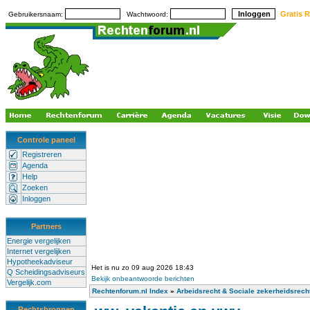
Gratis R
Gebruikersnaam:
Wachtwoord:
Controle paneel
Registreren
Agenda
Help
Zoeken
Inloggen
Partners
Energie vergelijken
Internet vergelijken
Hypotheekadviseur
Het is nu zo 09 aug 2026 18:43
Q Scheidingsadviseurs
Bekijk onbeantwoorde berichten
Vergelijk.com
Rechtenforum.nl Index
»
Arbeidsrecht & Sociale zekerheidsrech
Rechtsbronnen