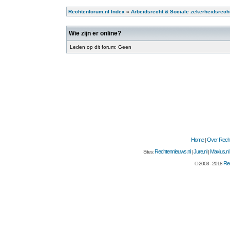
Rechtenforum.nl Index
»
Arbeidsrecht & Sociale zekerheidsrech
Wie zijn er online?
Leden op dit forum: Geen
Home
Over Recht
|
Rechtennieuws.nl
Jure.nl
Maxius.nl
Sites:
|
|
Rec
© 2003 - 2018