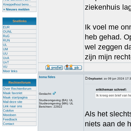
Kneppelhout beno...
ziekenhuis lag
» Nieuws melden
Snellinks
Ik voel me on
EUR
OUNL
heb gehad. Op 
RuG
RUN
wel zeggen d
UL
UM
UU
zijn mijn rech
UvA
UvT
VU
Meer links
bona fides
Geplaatst
: zo 09 jun 2024 17:
Rechtenforum
Over Rechtenforum
eriktheman schreef:
Maak favoriet
Geslacht:
Ik kreeg een brief van 
Maak startpagina
Studieomgeving (BA): UL
Mail deze site
Studieomgeving (MA): UL
Link naar ons
Berichten: 22922
Colofon
Als het slech
Meedoen
Feedback
niets aan de 
Contact