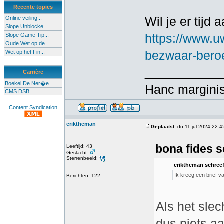
Recente topics
Wil je er tijd
Online veiling...
Slope Unblocke...
https://www.uw
Slope Game Tip...
Oude Wet op de...
bezwaar-beroe
Wet op het Fin...
___________
Carrière
Boekel De Ner�e
Hanc marginis
CMS DSB
Content Syndication
eriktheman
Geplaatst
: do 11 jul 2024 22:4
bona fides s
Leeftijd: 43
Geslacht:
Sterrenbeeld:
eriktheman schreef
Ik kreeg een brief 
Berichten: 122
Als het sle
dus niets a