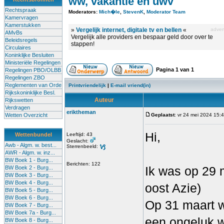
ww, vakantie en uwv
Rechtspraak
Moderators:
Mich�le
,
StevenK
,
Moderator Team
Kamervragen
Kamerstukken
»
Vergelijk internet, digitale tv en bellen
«
advert
AMvBs
Vergelijk alle providers en bespaar geld door over te
Beleidsregels
stappen!
Circulaires
Koninklijke Besluiten
Ministeriële Regelingen
Pagina
1
van
1
Regelingen PBO/OLBB
Regelingen ZBO
Reglementen van Orde
Printvriendelijk
|
E-mail vriend(in)
Rijkskoninklijke Besl.
Auteur
Rijkswetten
Verdragen
eriktheman
Wetten Overzicht
Geplaatst
: vr 24 mei 2024 15:
Hi,
Wettenbundel
Leeftijd: 43
Geslacht:
Awb - Algm. w. best...
Sterrenbeeld:
AWR - Algm. w. inz...
BW Boek 1 - Burg...
Berichten: 122
Ik was op 29 m
BW Boek 2 - Burg...
BW Boek 3 - Burg...
BW Boek 4 - Burg...
oost Azie)
BW Boek 5 - Burg...
BW Boek 6 - Burg...
Op 31 maart w
BW Boek 7 - Burg...
BW Boek 7a - Burg...
een ongeluk w
BW Boek 8 - Burg...