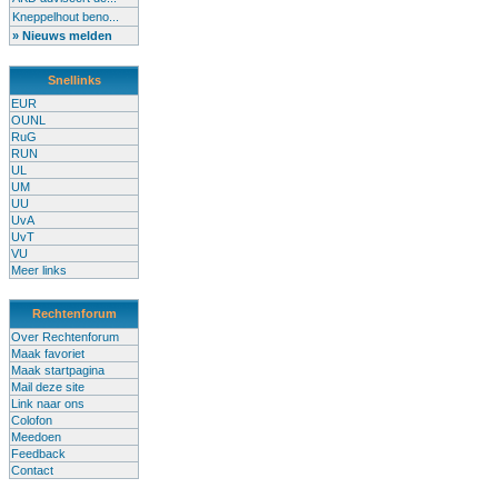
Kneppelhout beno...
» Nieuws melden
Snellinks
EUR
OUNL
RuG
RUN
UL
UM
UU
UvA
UvT
VU
Meer links
Rechtenforum
Over Rechtenforum
Maak favoriet
Maak startpagina
Mail deze site
Link naar ons
Colofon
Meedoen
Feedback
Contact