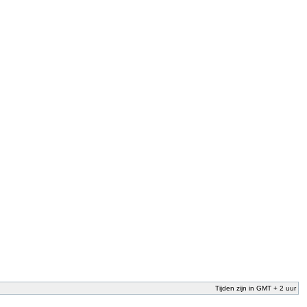
Tijden zijn in GMT + 2 uur