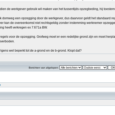
indien de
werkgever
gebruik wil maken van het tussentijds opzegbeding, hij toestem
rlijk domweg een opzegging door de werkgever, dus daarvoor geldt het standaard r
ver kan de overeenkomst niet rechtsgeldig zonder instemming werknemer opzeggen 
ing heeft verkregen ex 7:671a BW.
egels voor de opzegging. Grofweg moet er een redelijke grond zijn en moet herplaat
gverboden.
erigens wel beperkt tot de a-grond en de b-grond. Klopt dat?
Berichten van afgelopen:
t