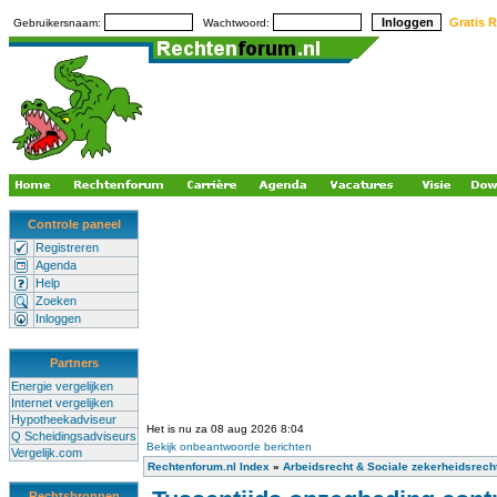
Gratis R
Gebruikersnaam:
Wachtwoord:
Controle paneel
Registreren
Agenda
Help
Zoeken
Inloggen
Partners
Energie vergelijken
Internet vergelijken
Hypotheekadviseur
Het is nu za 08 aug 2026 8:04
Q Scheidingsadviseurs
Bekijk onbeantwoorde berichten
Vergelijk.com
Rechtenforum.nl Index
»
Arbeidsrecht & Sociale zekerheidsrech
Rechtsbronnen