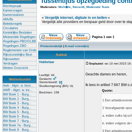
Tussentijds opzegbeding con
Rechtspraak
Moderators:
Mich�le
,
StevenK
,
Moderator Team
Kamervragen
Kamerstukken
»
Vergelijk internet, digitale tv en bellen
«
AMvBs
Vergelijk alle providers en bespaar geld door over te st
Beleidsregels
Circulaires
Koninklijke Besluiten
Ministeriële Regelingen
Pagina
1
van
1
Regelingen PBO/OLBB
Regelingen ZBO
Printvriendelijk
|
E-mail vriend(in)
Reglementen van Orde
Rijkskoninklijke Besl.
Auteur
Rijkswetten
Hakkelaar
Verdragen
Geplaatst
: wo 10 mei 2023 16
Wetten Overzicht
Geachte dames en heren,
Leeftijd: 44
Geslacht:
Wettenbundel
Sterrenbeeld:
Ik lees in artikel 7:667 BW o.
Awb - Algm. w. best...
Studieomgeving (BA): UL
AWR - Algm. w. inz...
Quote:
Berichten: 158
BW Boek 1 - Burg...
BW Boek 2 - Burg...
1 Een arbeidsovereen
BW Boek 3 - Burg...
BW Boek 4 - Burg...
2 Voorafgaande opzeg
BW Boek 5 - Burg...
a. indien zulks bij s
BW Boek 6 - Burg...
BW Boek 7 - Burg...
b. indien volgens de
BW Boek 7a - Burg...
BW Boek 8 - Burg...
3 Een arbeidsovereen