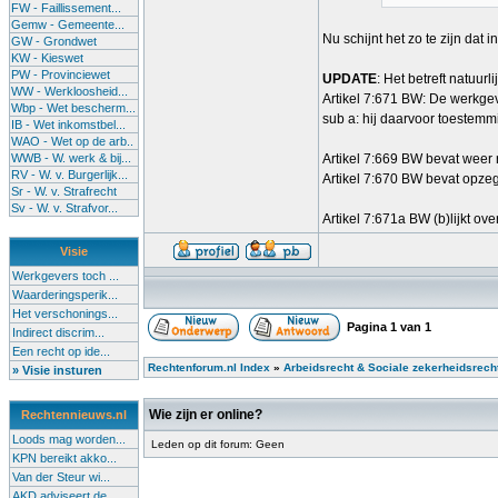
FW - Faillissement...
Gemw - Gemeente...
Nu schijnt het zo te zijn dat 
GW - Grondwet
KW - Kieswet
PW - Provinciewet
UPDATE
: Het betreft natuu
WW - Werkloosheid...
Artikel 7:671 BW: De werkge
Wbp - Wet bescherm...
sub a: hij daarvoor toestemm
IB - Wet inkomstbel...
WAO - Wet op de arb..
WWB - W. werk & bij...
Artikel 7:669 BW bevat weer r
RV - W. v. Burgerlijk...
Artikel 7:670 BW bevat opze
Sr - W. v. Strafrecht
Sv - W. v. Strafvor...
Artikel 7:671a BW (b)lijkt ov
Visie
Werkgevers toch ...
Waarderingsperik...
Het verschonings...
Pagina
1
van
1
Indirect discrim...
Een recht op ide...
Rechtenforum.nl Index
»
Arbeidsrecht & Sociale zekerheidsrech
» Visie insturen
Wie zijn er online?
Rechtennieuws.nl
Loods mag worden...
Leden op dit forum: Geen
KPN bereikt akko...
Van der Steur wi...
AKD adviseert de...