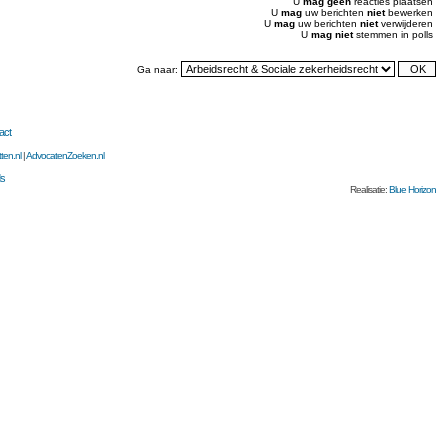
U
mag geen
reacties plaatsen
U
mag
uw berichten
niet
bewerken
U
mag
uw berichten
niet
verwijderen
U
mag niet
stemmen in polls
Ga naar:
act
ten.nl
|
AdvocatenZoeken.nl
s
Realisatie:
Blue Horizon