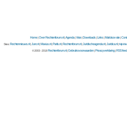
Home
Over Rechtenforum.nl
Agenda
Visie
Downloads
Links
Mail deze site
Cont
|
|
|
|
|
|
|
Rechtennieuws.nl
Jure.nl
Maxius.nl
Parlis.nl
Rechtenforum.nl
Juridischeagenda.nl
Juridica.nl
Sites:
|
|
|
|
|
|
|
MijnWet
Rechtenforum.nl
Gebruiksvoorwaarden
Privacyverklaring
RSS feed
© 2003 - 2018
|
|
|