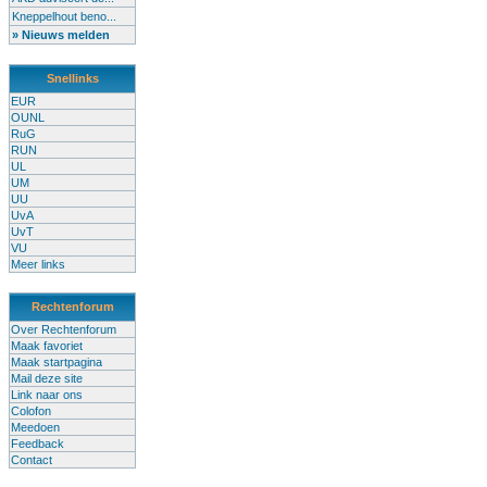
Kneppelhout beno...
» Nieuws melden
Snellinks
EUR
OUNL
RuG
RUN
UL
UM
UU
UvA
UvT
VU
Meer links
Rechtenforum
Over Rechtenforum
Maak favoriet
Maak startpagina
Mail deze site
Link naar ons
Colofon
Meedoen
Feedback
Contact