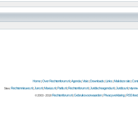
Home
Over Rechtenforum.nl
Agenda
Visie
Downloads
Links
Mail deze site
Cont
|
|
|
|
|
|
|
Rechtennieuws.nl
Jure.nl
Maxius.nl
Parlis.nl
Rechtenforum.nl
Juridischeagenda.nl
Juridica.nl
Sites:
|
|
|
|
|
|
|
MijnWet
Rechtenforum.nl
Gebruiksvoorwaarden
Privacyverklaring
RSS feed
© 2003 - 2018
|
|
|