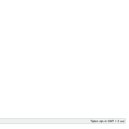
Tijden zijn in GMT + 2 uur