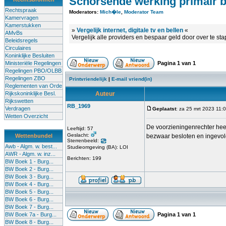
Schorsende werking primair b
Rechtspraak
Moderators:
Mich�le
,
Moderator Team
Kamervragen
Kamerstukken
»
Vergelijk internet, digitale tv en bellen
«
AMvBs
Vergelijk alle providers en bespaar geld door over te st
Beleidsregels
Circulaires
Koninklijke Besluiten
Ministeriële Regelingen
Pagina
1
van
1
Regelingen PBO/OLBB
Regelingen ZBO
Printvriendelijk
|
E-mail vriend(in)
Reglementen van Orde
Rijkskoninklijke Besl.
Auteur
Rijkswetten
RB_1969
Verdragen
Geplaatst
: za 25 mrt 2023 11:
Wetten Overzicht
De voorzieningenrechter heef
Leeftijd: 57
Geslacht:
Wettenbundel
bezwaar besloten en ingevol
Sterrenbeeld:
Awb - Algm. w. best...
Studieomgeving (BA): LOI
AWR - Algm. w. inz...
Berichten: 199
BW Boek 1 - Burg...
BW Boek 2 - Burg...
BW Boek 3 - Burg...
BW Boek 4 - Burg...
BW Boek 5 - Burg...
BW Boek 6 - Burg...
BW Boek 7 - Burg...
BW Boek 7a - Burg...
Pagina
1
van
1
BW Boek 8 - Burg...