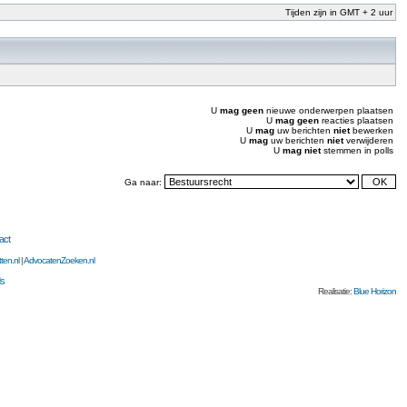
Tijden zijn in GMT + 2 uur
U
mag geen
nieuwe onderwerpen plaatsen
U
mag geen
reacties plaatsen
U
mag
uw berichten
niet
bewerken
U
mag
uw berichten
niet
verwijderen
U
mag niet
stemmen in polls
Ga naar:
act
ten.nl
|
AdvocatenZoeken.nl
s
Realisatie:
Blue Horizon