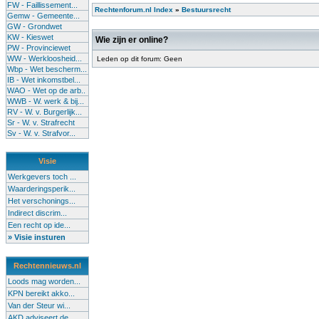
FW - Faillissement...
Rechtenforum.nl Index
»
Bestuursrecht
Gemw - Gemeente...
GW - Grondwet
KW - Kieswet
Wie zijn er online?
PW - Provinciewet
WW - Werkloosheid...
Leden op dit forum: Geen
Wbp - Wet bescherm...
IB - Wet inkomstbel...
WAO - Wet op de arb..
WWB - W. werk & bij...
RV - W. v. Burgerlijk...
Sr - W. v. Strafrecht
Sv - W. v. Strafvor...
Visie
Werkgevers toch ...
Waarderingsperik...
Het verschonings...
Indirect discrim...
Een recht op ide...
» Visie insturen
Rechtennieuws.nl
Loods mag worden...
KPN bereikt akko...
Van der Steur wi...
AKD adviseert de...