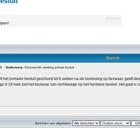
esluit
advertorial
appen!
Bericht
09
Onderwerp
: Schorsende werking primair besluit
t het primaire besluit geschorst tot 6 weken na de beslissing op bezwaar, geldt de
ge 6:19 Awb ziet het bezwaar van rechtswege op het herziene besluit. Het gaat i
Berichten van afgelopen: