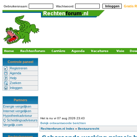
Gratis R
Gebruikersnaam:
Wachtwoord:
Controle paneel
Registreren
Agenda
Help
Zoeken
Inloggen
Partners
Energie vergelijken
Internet vergelijken
Hypotheekadviseur
Het is nu vr 07 aug 2026 23:43
Q Scheidingsadviseurs
Bekijk onbeantwoorde berichten
Vergelijk.com
Rechtenforum.nl Index
»
Bestuursrecht
Rechtsbronnen