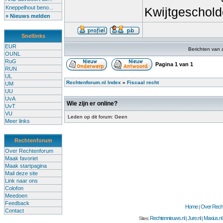
Kneppelhout beno...
Kwijtgeschold
» Nieuws melden
Snellinks
EUR
Berichten van 
OUNL
RuG
Pagina
1
van
1
RUN
UL
Rechtenforum.nl Index
»
Fiscaal recht
UM
UU
UvA
Wie zijn er online?
UvT
VU
Leden op dit forum: Geen
Meer links
Rechtenforum
Over Rechtenforum
Maak favoriet
Maak startpagina
Mail deze site
Link naar ons
Colofon
Meedoen
Feedback
Home
Over Recht
|
Contact
Rechtennieuws.nl
Jure.nl
Maxius.nl
Sites:
|
|