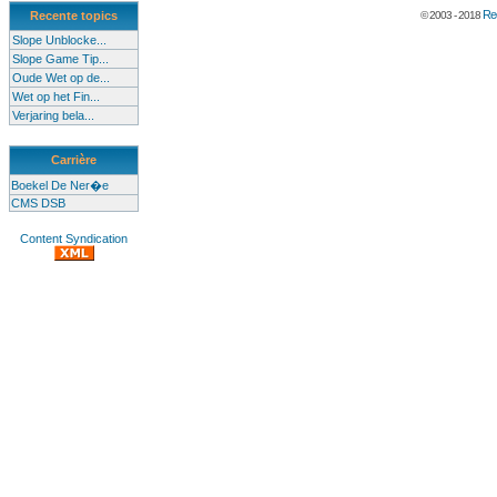
Rec
Recente topics
© 2003 - 2018
Slope Unblocke...
Slope Game Tip...
Oude Wet op de...
Wet op het Fin...
Verjaring bela...
Carrière
Boekel De Ner�e
CMS DSB
Content Syndication