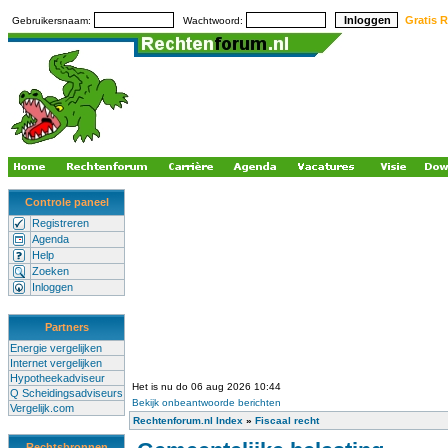
Gratis R
Gebruikersnaam:
Wachtwoord:
Controle paneel
Registreren
Agenda
Help
Zoeken
Inloggen
Partners
Energie vergelijken
Internet vergelijken
Hypotheekadviseur
Het is nu do 06 aug 2026 10:44
Q Scheidingsadviseurs
Bekijk onbeantwoorde berichten
Vergelijk.com
Rechtenforum.nl Index
»
Fiscaal recht
Rechtsbronnen