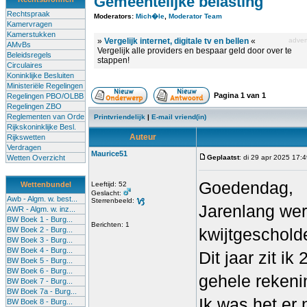
Gemeentelijke belasting
Rechtspraak
Moderators:
Mich�le
,
Moderator Team
Kamervragen
Kamerstukken
»
Vergelijk internet, digitale tv en bellen
«
advert
AMvBs
Vergelijk alle providers en bespaar geld door over te
Beleidsregels
stappen!
Circulaires
Koninklijke Besluiten
Ministeriële Regelingen
Pagina
1
van
1
Regelingen PBO/OLBB
Regelingen ZBO
Reglementen van Orde
Printvriendelijk
|
E-mail vriend(in)
Rijkskoninklijke Besl.
Auteur
Rijkswetten
Verdragen
Maurice51
Wetten Overzicht
Geplaatst
: di 29 apr 2025 17:
Goedendag,
Wettenbundel
Leeftijd: 52
Geslacht:
Awb - Algm. w. best...
Sterrenbeeld:
Jarenlang wer
AWR - Algm. w. inz...
BW Boek 1 - Burg...
Berichten: 1
kwijtgeschold
BW Boek 2 - Burg...
BW Boek 3 - Burg...
BW Boek 4 - Burg...
Dit jaar zit i
BW Boek 5 - Burg...
BW Boek 6 - Burg...
gehele rekeni
BW Boek 7 - Burg...
BW Boek 7a - Burg...
Ik was het er
BW Boek 8 - Burg...