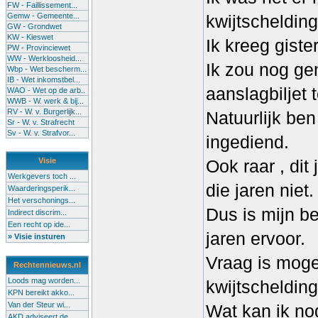
FW - Faillissement...
Gemw - Gemeente...
kwijtscheldin
GW - Grondwet
KW - Kieswet
Ik kreeg gister
PW - Provinciewet
WW - Werkloosheid...
Ik zou nog ge
Wbp - Wet bescherm...
IB - Wet inkomstbel...
aanslagbiljet 
WAO - Wet op de arb..
WWB - W. werk & bij...
RV - W. v. Burgerlijk...
Natuurlijk be
Sr - W. v. Strafrecht
Sv - W. v. Strafvor...
ingediend.
Visie
Ook raar , dit
Werkgevers toch ...
die jaren niet.
Waarderingsperik...
Het verschonings...
Dus is mijn be
Indirect discrim...
Een recht op ide...
jaren ervoor.
» Visie insturen
Vraag is mogen
Rechtennieuws.nl
Loods mag worden...
kwijtscheldin
KPN bereikt akko...
Van der Steur wi...
Wat kan ik nog
AKD adviseert de...