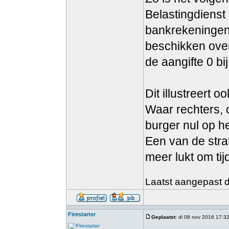
Belastingdienst
bankrekeningen 
beschikken ov
de aangifte 0 bi
Dit illustreert 
Waar rechters, o
burger nul op h
Een van de strat
meer lukt om tij
Laatst aangepast do
Firestarter
Geplaatst
: di 08 nov 2016 17:3