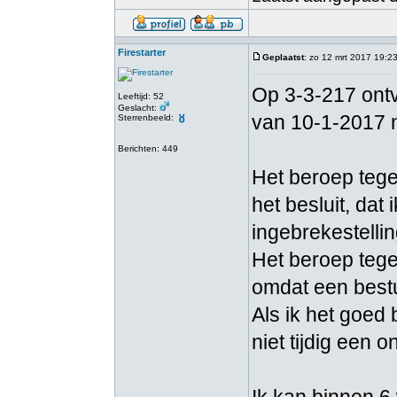
Firestarter
Geplaatst
: zo 12 mrt 2017 19:2
Op 3-3-217 ontvi
Leeftijd: 52
Geslacht:
van 10-1-2017 n
Sterrenbeeld:
Berichten: 449
Het beroep tegen
het besluit, da
ingebrekestellin
Het beroep tegen
omdat een best
Als ik het goed 
niet tijdig een 