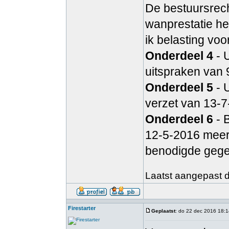
De bestuursrech
wanprestatie hee
ik belasting voo
Onderdeel 4
- U
uitspraken van 
Onderdeel 5
- U
verzet van 13-7
Onderdeel 6
- B
12-5-2016 meerd
benodigde gege
Laatst aangepast do
Firestarter
Geplaatst
: do 22 dec 2016 18:1