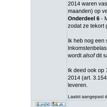
2014 waren vast
maanden) op ver
Onderdeel 6
- M
zodat ze tekort 
Ik heb nog een 
Inkomstenbelast
wordt
alsof
dit s
Ik deed ook op 
2014 (art. 3.15
leveren.
Laatst aangepast do