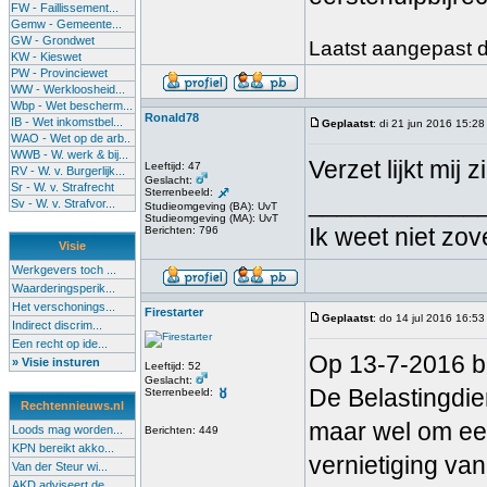
FW - Faillissement...
Gemw - Gemeente...
GW - Grondwet
Laatst aangepast do
KW - Kieswet
PW - Provinciewet
WW - Werkloosheid...
Wbp - Wet bescherm...
Ronald78
IB - Wet inkomstbel...
Geplaatst
: di 21 jun 2016 15:28
WAO - Wet op de arb..
WWB - W. werk & bij...
Verzet lijkt mij 
Leeftijd: 47
RV - W. v. Burgerlijk...
Geslacht:
Sr - W. v. Strafrecht
Sterrenbeeld:
____________
Sv - W. v. Strafvor...
Studieomgeving (BA): UvT
Studieomgeving (MA): UvT
Ik weet niet zo
Berichten: 796
Visie
Werkgevers toch ...
Waarderingsperik...
Het verschonings...
Firestarter
Geplaatst
: do 14 jul 2016 16:53
Indirect discrim...
Een recht op ide...
Op 13-7-2016 be
» Visie insturen
Leeftijd: 52
Geslacht:
De Belastingdien
Sterrenbeeld:
Rechtennieuws.nl
maar wel om een 
Loods mag worden...
Berichten: 449
KPN bereikt akko...
vernietiging van
Van der Steur wi...
AKD adviseert de...