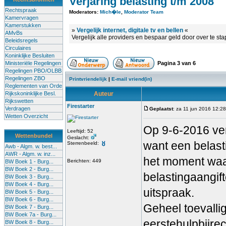
Verjaring belasting t/m 2008
Rechtspraak
Moderators:
Mich�le
,
Moderator Team
Kamervragen
Kamerstukken
»
Vergelijk internet, digitale tv en bellen
«
AMvBs
Vergelijk alle providers en bespaar geld door over te st
Beleidsregels
Circulaires
Koninklijke Besluiten
Ministeriële Regelingen
Pagina
3
van
6
Regelingen PBO/OLBB
Regelingen ZBO
Printvriendelijk
|
E-mail vriend(in)
Reglementen van Orde
Rijkskoninklijke Besl.
Auteur
Rijkswetten
Firestarter
Verdragen
Geplaatst
: za 11 jun 2016 12:28
Wetten Overzicht
Op 9-6-2016 ver
Leeftijd: 52
Wettenbundel
Geslacht:
want een belast
Sterrenbeeld:
Awb - Algm. w. best...
AWR - Algm. w. inz...
het moment waar
Berichten: 449
BW Boek 1 - Burg...
BW Boek 2 - Burg...
belastingaangif
BW Boek 3 - Burg...
BW Boek 4 - Burg...
uitspraak.
BW Boek 5 - Burg...
BW Boek 6 - Burg...
Geheel toevalli
BW Boek 7 - Burg...
BW Boek 7a - Burg...
eerstehulpbijrec
BW Boek 8 - Burg...