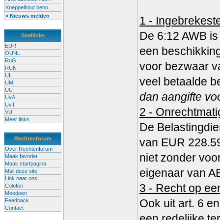
Kneppelhout beno...
» Nieuws melden
1 - Ingebrekeste
De 6:12 AWB is 
Snellinks
EUR
een beschikkin
OUNL
RuG
voor bezwaar va
RUN
UL
veel betaalde be
UM
UU
dan aangifte vo
UvA
UvT
2 - Onrechtmati
VU
Meer links
De Belastingdi
Rechtenforum
van EUR 228.590,
Over Rechtenforum
niet zonder voor
Maak favoriet
Maak startpagina
eigenaar van 
Mail deze site
Link naar ons
3 - Recht op ee
Colofon
Meedoen
Ook uit art. 6 
Feedback
Contact
een redelijke t