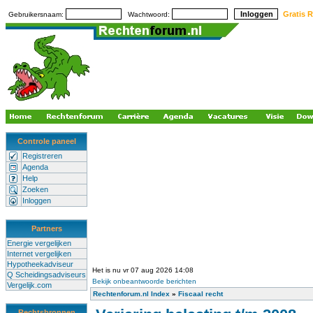
Gratis R
Gebruikersnaam:
Wachtwoord:
Controle paneel
Registreren
Agenda
Help
Zoeken
Inloggen
Partners
Energie vergelijken
Internet vergelijken
Hypotheekadviseur
Het is nu vr 07 aug 2026 14:08
Q Scheidingsadviseurs
Bekijk onbeantwoorde berichten
Vergelijk.com
Rechtenforum.nl Index
»
Fiscaal recht
Rechtsbronnen