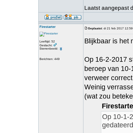
Laatst aangepast do
Firestarter
Geplaatst
: di 21 feb 2017 12:59
Blijkbaar is het
Leeftijd: 52
Geslacht:
Sterrenbeeld:
Op 16-2-2017 st
Berichten: 449
beroep van 10-1
verweer correct
Weinig verrasse
(wat zou beteken
Firestart
Op 10-1-20
gedateerd 