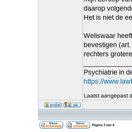
daarop volgend
Het is niet de e
Weliswaar heeft
bevestigen (art.
rechters groter
____________
Psychiatrie in
https://www.law
Laatst aangepast do
Pagina
3
van
6