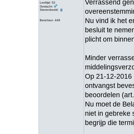
Verrassend geno
Leeftijd: 52
Geslacht:
overeenstemming
Sterrenbeeld:
Nu vind ik het e
Berichten: 449
besluit te neme
plicht om binne
Minder verrasse
middelingsverzo
Op 21-12-2016 h
ontvangst beves
beoordelen (art
Nu moet de Bela
niet in gebreke 
begrijp die term