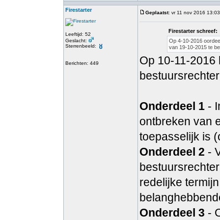
Firestarter
Geplaatst
: vr 11 nov 2016 13:03
Firestarter schreef:
Leeftijd: 52
Geslacht:
Op 4-10-2016 oordeel
Sterrenbeeld:
van 19-10-2015 te be
Op 10-11-2016 h
Berichten: 449
bestuursrechter
Onderdeel 1
- 
ontbreken van e
toepasselijk is (
Onderdeel 2
- 
bestuursrechter
redelijke termijn
belanghebbende 
Onderdeel 3
- 