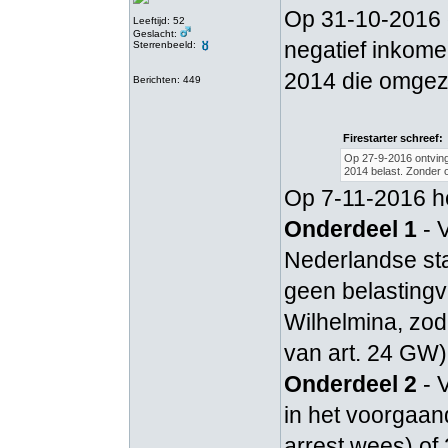
Op 31-10-2016 d
Leeftijd: 52
Geslacht:
negatief inkomen
Sterrenbeeld:
2014 die omgeze
Berichten: 449
Firestarter schreef:
Op 27-9-2016 ontving 
2014 belast. Zonder 
Op 7-11-2016 h
Onderdeel 1
- 
Nederlandse staa
geen belastingvr
Wilhelmina, zod
van art. 24 GW
Onderdeel 2
- V
in het voorgaand
arrest wees) of