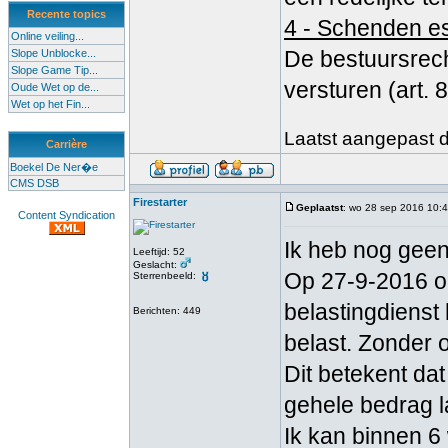
Recente topics
4 - Schenden es
Online veiling...
De bestuursrech
Slope Unblocke...
Slope Game Tip...
versturen (art. 
Oude Wet op de...
Wet op het Fin...
Laatst aangepast do
Carrière
Boekel De Ner�e
CMS DSB
Firestarter
Geplaatst
: wo 28 sep 2016 10:
Content Syndication
Ik heb nog geen
Leeftijd: 52
Geslacht:
Op 27-9-2016 on
Sterrenbeeld:
belastingdienst 
Berichten: 449
belast. Zonder 
Dit betekent dat
gehele bedrag l
Ik kan binnen 