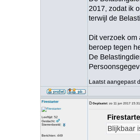
2017, zodat ik 
terwijl de Belas
Dit verzoek om 
beroep tegen he
De Belastingdi
Persoonsgegeven
Laatst aangepast do
Firestarter
Geplaatst
: zo 11 jun 2017 15:31
Firestart
Leeftijd: 52
Geslacht:
Sterrenbeeld:
Blijkbaar 
Berichten: 449