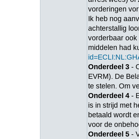
vorderingen vor
Ik heb nog aanv
achterstallig lo
vorderbaar ook 
middelen had k
id=ECLI:NL:G
Onderdeel 3
- 
EVRM). De Belas
te stelen. Om ve
Onderdeel 4
- 
is in strijd met
betaald wordt e
voor de onbeho
Onderdeel 5
- 