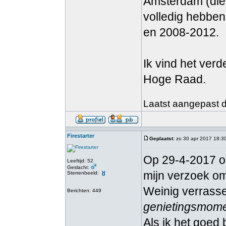
Amsterdam (die 
volledig hebbe
en 2008-2012.
Ik vind het ver
Hoge Raad.
Laatst aangepast do
Firestarter
Geplaatst
: zo 30 apr 2017 18:3
Op 29-4-2017 on
Leeftijd: 52
Geslacht:
mijn verzoek om
Sterrenbeeld:
Weinig verrasse
Berichten: 449
genietingsmomen
Als ik het goed