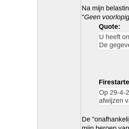
Na mijn belastin
"
Geen voorlopi
Quote:
U heeft o
De gegeven
Firestart
Op 29-4-2
afwijzen 
De "onafhankeli
mijn beroep van