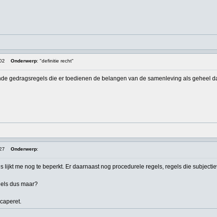
:02
Onderwerp
: "definitie recht"
nde gedragsregels die er toedienen de belangen van de samenleving als geheel da
:27
Onderwerp
:
lijkt me nog te beperkt. Er daarnaast nog procedurele regels, regels die subjectieve
gels dus maar?
caperet.