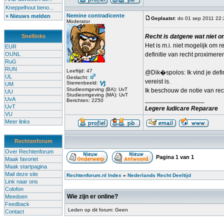
Kneppelhout beno...
Nemine contradicente
» Nieuws melden
Geplaatst
: do 01 sep 2011 22
Moderator
Snellinks
Recht is datgene wat niet on
Het is m.i. niet mogelijk om
EUR
OUNL
definitie van recht proximere
RuG
RUN
Leeftijd: 47
@Dik�spolos: Ik vind je defini
UL
Geslacht:
vereist is.
Sterrenbeeld:
UM
Studieomgeving (BA): UvT
Ik beschouw de notie van rech
UU
Studieomgeving (MA): UvT
UvA
_________________
Berichten: 2250
UvT
Legere Iudicare Reparare
VU
Meer links
Rechtenforum
Over Rechtenforum
Pagina
1
van
1
Maak favoriet
Maak startpagina
Mail deze site
Rechtenforum.nl Index
»
Nederlands Recht Deeltijd
Link naar ons
Colofon
Wie zijn er online?
Meedoen
Feedback
Leden op dit forum: Geen
Contact