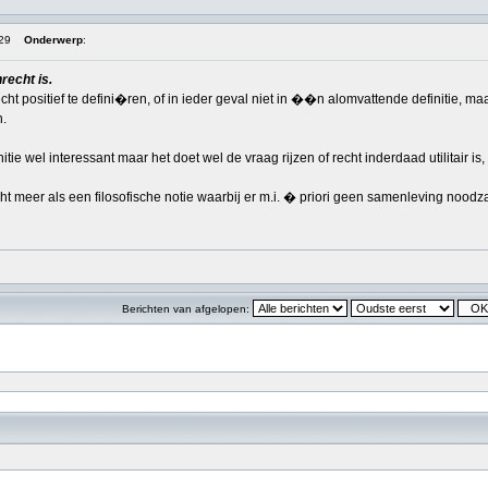
:29
Onderwerp
:
recht is.
 recht positief te defini�ren, of in ieder geval niet in ��n alomvattende definiti
n.
tie wel interessant maar het doet wel de vraag rijzen of recht inderdaad utilitair is,
t meer als een filosofische notie waarbij er m.i. � priori geen samenleving noodzakel
Berichten van afgelopen: