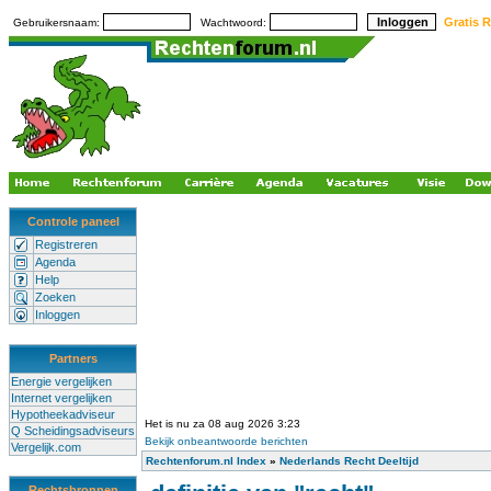
Gratis R
Gebruikersnaam:
Wachtwoord:
Controle paneel
Registreren
Agenda
Help
Zoeken
Inloggen
Partners
Energie vergelijken
Internet vergelijken
Hypotheekadviseur
Het is nu za 08 aug 2026 3:23
Q Scheidingsadviseurs
Bekijk onbeantwoorde berichten
Vergelijk.com
Rechtenforum.nl Index
»
Nederlands Recht Deeltijd
Rechtsbronnen