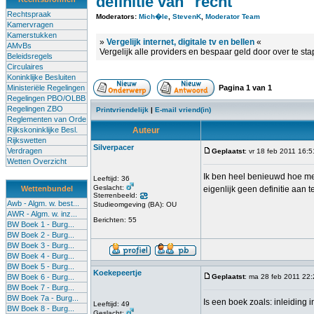
definitie van "recht"
Rechtspraak
Moderators:
Mich�le
,
StevenK
,
Moderator Team
Kamervragen
Kamerstukken
»
Vergelijk internet, digitale tv en bellen
«
AMvBs
Vergelijk alle providers en bespaar geld door over te st
Beleidsregels
Circulaires
Koninklijke Besluiten
Ministeriële Regelingen
Pagina
1
van
1
Regelingen PBO/OLBB
Regelingen ZBO
Printvriendelijk
|
E-mail vriend(in)
Reglementen van Orde
Rijkskoninklijke Besl.
Auteur
Rijkswetten
Silverpacer
Verdragen
Geplaatst
: vr 18 feb 2011 16:5
Wetten Overzicht
Ik ben heel benieuwd hoe men 
Leeftijd: 36
Geslacht:
Wettenbundel
eigenlijk geen definitie aan 
Sterrenbeeld:
Awb - Algm. w. best...
Studieomgeving (BA): OU
AWR - Algm. w. inz...
Berichten: 55
BW Boek 1 - Burg...
BW Boek 2 - Burg...
BW Boek 3 - Burg...
BW Boek 4 - Burg...
BW Boek 5 - Burg...
Koekepeertje
BW Boek 6 - Burg...
Geplaatst
: ma 28 feb 2011 22
BW Boek 7 - Burg...
BW Boek 7a - Burg...
Is een boek zoals: inleiding
Leeftijd: 49
BW Boek 8 - Burg...
Geslacht: