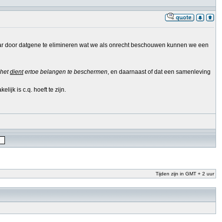
e, maar door datgene te elimineren wat we als onrecht beschouwen kunnen we een
het
dient
ertoe belangen te beschermen
, en daarnaast of dat een samenleving
ijk is c.q. hoeft te zijn.
Tijden zijn in GMT + 2 uur