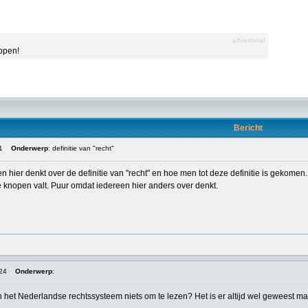
advertorial
appen!
Bericht
1
Onderwerp
: definitie van "recht"
hier denkt over de definitie van "recht" en hoe men tot deze definitie is gekomen.
te knopen valt. Puur omdat iedereen hier anders over denkt.
:24
Onderwerp
:
 in het Nederlandse rechtssysteem niets om te lezen? Het is er altijd wel geweest 