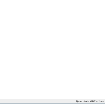
Tijden zijn in GMT + 2 uur