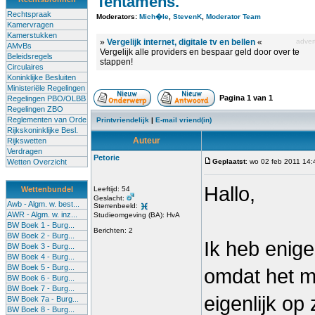
Tentamens.
Rechtspraak
Moderators:
Mich�le
,
StevenK
,
Moderator Team
Kamervragen
Kamerstukken
»
Vergelijk internet, digitale tv en bellen
«
advert
AMvBs
Vergelijk alle providers en bespaar geld door over te
Beleidsregels
stappen!
Circulaires
Koninklijke Besluiten
Ministeriële Regelingen
Pagina
1
van
1
Regelingen PBO/OLBB
Regelingen ZBO
Reglementen van Orde
Printvriendelijk
|
E-mail vriend(in)
Rijkskoninklijke Besl.
Auteur
Rijkswetten
Verdragen
Petorie
Wetten Overzicht
Geplaatst
: wo 02 feb 2011 14:
Hallo,
Wettenbundel
Leeftijd: 54
Geslacht:
Awb - Algm. w. best...
Sterrenbeeld:
AWR - Algm. w. inz...
Studieomgeving (BA): HvA
BW Boek 1 - Burg...
Berichten: 2
BW Boek 2 - Burg...
Ik heb enige
BW Boek 3 - Burg...
BW Boek 4 - Burg...
BW Boek 5 - Burg...
omdat het mi
BW Boek 6 - Burg...
BW Boek 7 - Burg...
eigenlijk op
BW Boek 7a - Burg...
BW Boek 8 - Burg...