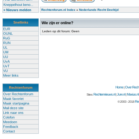
Kneppelhout beno...
» Nieuws melden
Rechtenforum.nl Index
»
Nederlands Recht Deeltijd
Snellinks
Wie zijn er online?
EUR
Leden op dit forum: Geen
OUNL
RuG
RUN
UL
UM
UU
UvA
UvT
VU
Meer links
Home
Over Recht
Rechtenforum
|
Over Rechtenforum
Rechtennieuws.nl
Jure.nl
Maxius.nl
Sites:
|
|
Maak favoriet
Rec
© 2003 - 2018
Maak startpagina
Mail deze site
Link naar ons
Colofon
Meedoen
Feedback
Contact