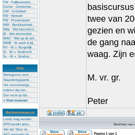
FW - Faillissement...
basiscursus 
Gemw - Gemeente...
GW - Grondwet
KW - Kieswet
twee van 20
PW - Provinciewet
WW - Werkloosheid...
gezien en wi
Wbp - Wet bescherm...
IB - Wet inkomstbel...
WAO - Wet op de arb..
de gang naa
WWB - W. werk & bij...
RV - W. v. Burgerlijk...
waag. Zijn 
Sr - W. v. Strafrecht
Sv - W. v. Strafvor...
Visie
M. vr. gr.
Werkgevers toch ...
Waarderingsperik...
Het verschonings...
Indirect discrim...
Een recht op ide...
Peter
» Visie insturen
Rechtennieuws.nl
Loods mag worden...
KPN bereikt akko...
Berichten van 
Van der Steur wi...
Pagina
1
van
1
AKD adviseert de...