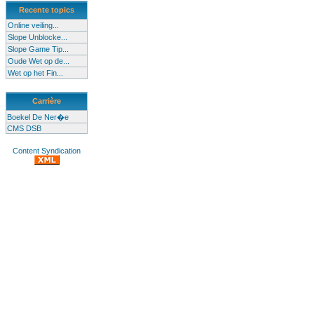
Recente topics
Online veiling...
Slope Unblocke...
Slope Game Tip...
Oude Wet op de...
Wet op het Fin...
Carrière
Boekel De Ner�e
CMS DSB
Content Syndication