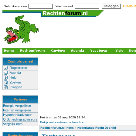
Gratis R
Gebruikersnaam:
Wachtwoord:
Controle paneel
Registreren
Agenda
Help
Zoeken
Inloggen
Partners
Energie vergelijken
Internet vergelijken
Hypotheekadviseur
Het is nu za 08 aug 2026 12:34
Q Scheidingsadviseurs
Bekijk onbeantwoorde berichten
Vergelijk.com
Rechtenforum.nl Index
»
Nederlands Recht Deeltijd
Rechtsbronnen