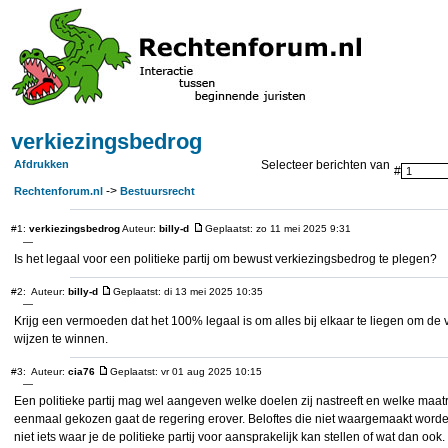
verkiezingsbedrog
Afdrukken
Selecteer berichten van
#
->
Rechtenforum.nl
Bestuursrecht
#1:
verkiezingsbedrog
Auteur:
billy-d
Geplaatst: zo 11 mei 2025 9:31
—
Is het legaal voor een politieke partij om bewust verkiezingsbedrog te plegen?
#2:
Auteur:
billy-d
Geplaatst: di 13 mei 2025 10:35
—
Krijg een vermoeden dat het 100% legaal is om alles bij elkaar te liegen om de 
wijzen te winnen.
#3:
Auteur:
cia76
Geplaatst: vr 01 aug 2025 10:15
—
Een politieke partij mag wel aangeven welke doelen zij nastreeft en welke maat
eenmaal gekozen gaat de regering erover. Beloftes die niet waargemaakt worden 
niet iets waar je de politieke partij voor aansprakelijk kan stellen of wat dan oo