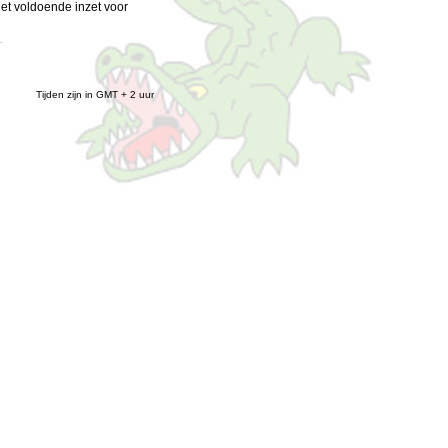
iet voldoende inzet voor
Tijden zijn in GMT + 2 uur