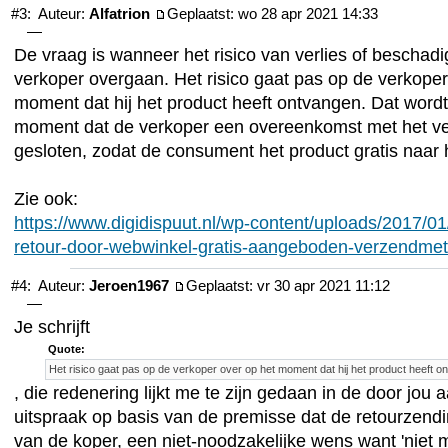
#3:
Auteur:
Alfatrion
Geplaatst: wo 28 apr 2021 14:33
—
De vraag is wanneer het risico van verlies of beschadi
verkoper overgaan. Het risico gaat pas op de verkoper
moment dat hij het product heeft ontvangen. Dat wordt
moment dat de verkoper een overeenkomst met het ver
gesloten, zodat de consument het product gratis naar
Zie ook:
https://www.digidispuut.nl/wp-content/uploads/2017/01
retour-door-webwinkel-gratis-aangeboden-verzendme
#4:
Auteur:
Jeroen1967
Geplaatst: vr 30 apr 2021 11:12
—
Je schrijft
Quote:
Het risico gaat pas op de verkoper over op het moment dat hij het product heeft o
, die redenering lijkt me te zijn gedaan in de door jou
uitspraak op basis van de premisse dat de retourzending
van de koper, een niet-noodzakelijke wens want 'niet m