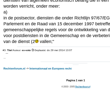
diensten van algemeen economisch belang die in een 
worden verricht, onder meer:
a)
in de postsector, diensten die onder Richtlijn 97/67/
Parlement en de Raad van 15 december 1997 betreff
gemeenschappelijke regels voor de ontwikkeling van d
voor postdiensten in de Gemeenschap en de verbeterin
van de dienst (2
vallen;"
#3:
Titel
Auteur:
ex-voto
Geplaatst: do 29 mei 2014 13:07
—
...
->
Rechtenforum.nl
Internationaal en Europees recht
Pagina
1
van
1
© 2003 - 2005
Rechtenforum.nl