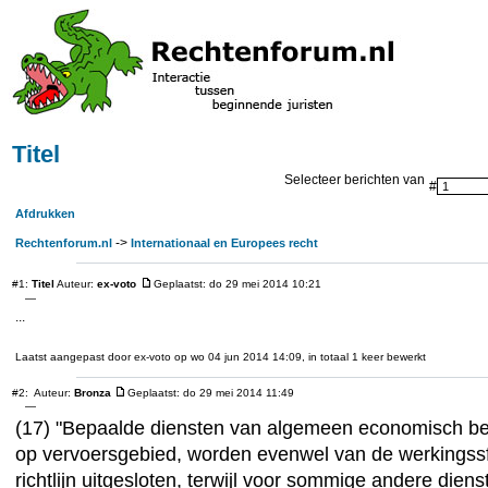
Titel
Selecteer berichten van
#
Afdrukken
->
Rechtenforum.nl
Internationaal en Europees recht
#1:
Titel
Auteur:
ex-voto
Geplaatst: do 29 mei 2014 10:21
—
...
Laatst aangepast door ex-voto op wo 04 jun 2014 14:09, in totaal 1 keer bewerkt
#2:
Auteur:
Bronza
Geplaatst: do 29 mei 2014 11:49
—
(17) "Bepaalde diensten van algemeen economisch bel
op vervoersgebied, worden evenwel van de werkingss
richtlijn uitgesloten, terwijl voor sommige andere die