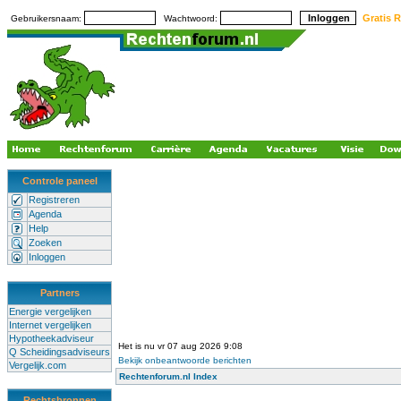
Gratis R
Gebruikersnaam:
Wachtwoord:
Controle paneel
Registreren
Agenda
Help
Zoeken
Inloggen
Partners
Energie vergelijken
Internet vergelijken
Hypotheekadviseur
Het is nu vr 07 aug 2026 9:08
Q Scheidingsadviseurs
Bekijk onbeantwoorde berichten
Vergelijk.com
Rechtenforum.nl Index
Rechtsbronnen