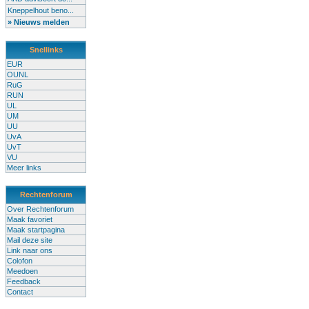
Kneppelhout beno...
» Nieuws melden
Snellinks
EUR
OUNL
RuG
RUN
UL
UM
UU
UvA
UvT
VU
Meer links
Rechtenforum
Over Rechtenforum
Maak favoriet
Maak startpagina
Mail deze site
Link naar ons
Colofon
Meedoen
Feedback
Contact