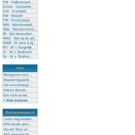
FW - Faillissement...
Gemw - Gemeente...
GW - Grondwet
KW - Kieswet
PW - Provinciewet
WW - Werkloosheid...
Wbp - Wet bescherm...
IB - Wet inkomstbel...
WAO - Wet op de arb..
WWB - W. werk & bij...
RV - W. v. Burgerlijk...
Sr - W. v. Strafrecht
Sv - W. v. Strafvor...
Visie
Werkgevers toch ...
Waarderingsperik...
Het verschonings...
Indirect discrim...
Een recht op ide...
» Visie insturen
Rechtennieuws.nl
Loods mag worden...
KPN bereikt akko...
Van der Steur wi...
AKD adviseert de...