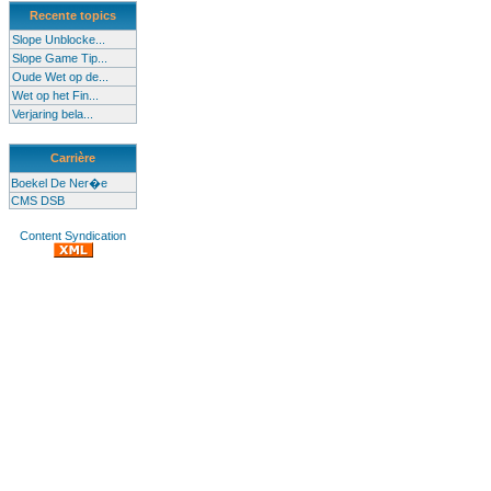
Recente topics
Slope Unblocke...
Slope Game Tip...
Oude Wet op de...
Wet op het Fin...
Verjaring bela...
Carrière
Boekel De Ner�e
CMS DSB
Content Syndication