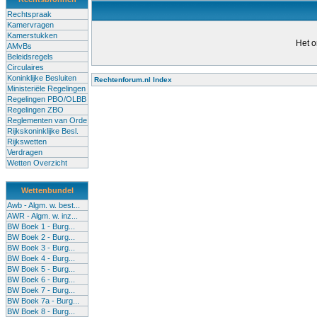
Rechtspraak
Kamervragen
Kamerstukken
Het o
AMvBs
Beleidsregels
Circulaires
Koninklijke Besluiten
Rechtenforum.nl Index
Ministeriële Regelingen
Alle lessen in het voortgezet
Regelingen PBO/OLBB
Regelingen ZBO
bevoegde leraren (of leraren in
Reglementen van Orde
garanderen en te verbeteren. Di
Rijkskoninklijke Besl.
Rijkswetten
Onderwijsakkoord. Besturen e
Verdragen
om een bevoegdheid te halen. 
Wetten Overzicht
(onderwijs) vandaag aan in zi
Wettenbundel
terug te dringen. Met deze aanp
Awb - Algm. w. best...
AWR - Algm. w. inz...
BW Boek 1 - Burg...
BW Boek 2 - Burg...
BW Boek 3 - Burg...
BW Boek 4 - Burg...
BW Boek 5 - Burg...
BW Boek 6 - Burg...
BW Boek 7 - Burg...
BW Boek 7a - Burg...
BW Boek 8 - Burg...