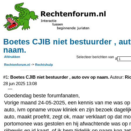
Boetes CJIB niet bestuurder , au
naam.
Afdrukken
Selecteer berichten van
#
->
Rechtenforum.nl
Rechtshulp
#1:
Boetes CJIB niet bestuurder , auto ovv op naam.
Auteur:
Ri
28 jun 2025 13:08
—
Goedendag beste forumfanaten,
Vorige maand 24-05-2025, een kennis van me was op
auto, ivm opname vrouw kliniek en zijn bezoek dagelij
auto, maakt proefrit, zegt ok, maar verklaart op dat mo
portomonee was gestolen en hij afwachtende was op n
rijbewijs en id kaart, of ik hem tijdelijk op naam kon ze