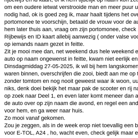
om een oudere ietwat verstrooide man en meer puur u
nodig had, ok is goed zeg ik, maar haalt tijdens het ov
portomonee te voorschijn, betaald de vrouw voor de au
hem later thuis aan, vraag om zijn portomonee, check 
Rijbewijs en ID kaart allebij aanwezig ( onder valse v
op iemands naam gezet in feitte.
Zit je mooi mee dan, net weekend dus hele weekend
auto op naam ongewenst in feitte, kwam niet eerlijk en
Dinsdagmiddag 27-05-2025, ik wil bij hem langskom
waren binnen, overschrijfen die zooi, biedt aan me op t
zonder tomtom en nog nooit geweest waar ik woon, uur
niks, denk doei bekijk het maar pak de scooter en rij n
op zoek naar Deel 1, en even later komt meneer dan a
de auto over op zijn naam die avond, en regel een an
voor hem, en ga weer naar huis.
Zo mooi vanaf gekomen.
Zou je zeggen, als in de week erop niet toevallig een
voor E-TOL, A24 , ho, wacht even, check gelijk maar e