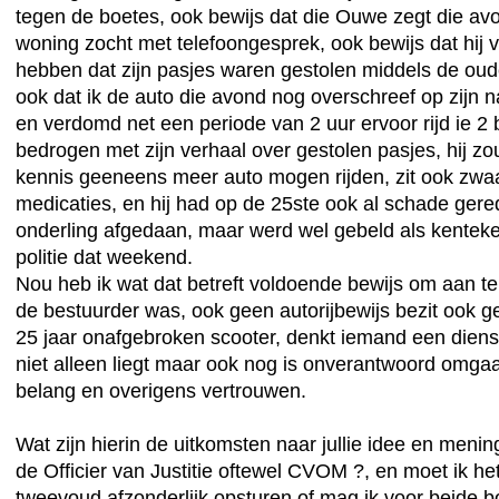
tegen de boetes, ook bewijs dat die Ouwe zegt die av
woning zocht met telefoongesprek, ook bewijs dat hij v
hebben dat zijn pasjes waren gestolen middels de oud
ook dat ik de auto die avond nog overschreef op zijn 
en verdomd net een periode van 2 uur ervoor rijd ie 2
bedrogen met zijn verhaal over gestolen pasjes, hij z
kennis geeneens meer auto mogen rijden, zit ook zwa
medicaties, en hij had op de 25ste ook al schade gere
onderling afgedaan, maar werd wel gebeld als kentek
politie dat weekend.
Nou heb ik wat dat betreft voldoende bewijs om aan te 
de bestuurder was, ook geen autorijbewijs bezit ook geen
25 jaar onafgebroken scooter, denkt iemand een dienst
niet alleen liegt maar ook nog is onverantwoord omg
belang en overigens vertrouwen.
Wat zijn hierin de uitkomsten naar jullie idee en mening
de Officier van Justitie oftewel CVOM ?, en moet ik he
tweevoud afzonderlijk opsturen of mag ik voor beide b