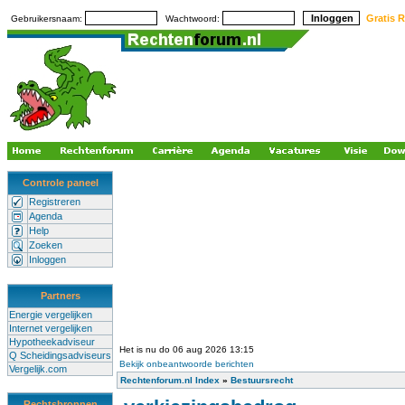
Gratis R
Gebruikersnaam:
Wachtwoord:
Controle paneel
Registreren
Agenda
Help
Zoeken
Inloggen
Partners
Energie vergelijken
Internet vergelijken
Hypotheekadviseur
Het is nu do 06 aug 2026 13:15
Q Scheidingsadviseurs
Bekijk onbeantwoorde berichten
Vergelijk.com
Rechtenforum.nl Index
»
Bestuursrecht
Rechtsbronnen