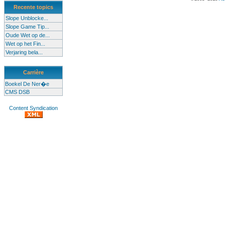
Recente topics
Slope Unblocke...
Slope Game Tip...
Oude Wet op de...
Wet op het Fin...
Verjaring bela...
Carrière
Boekel De Ner�e
CMS DSB
Content Syndication