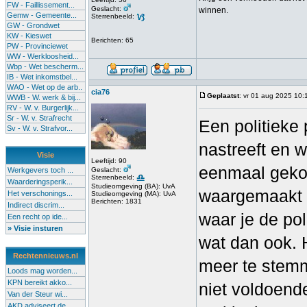
FW - Faillissement...
Geslacht:
winnen.
Gemw - Gemeente...
Sterrenbeeld:
GW - Grondwet
KW - Kieswet
Berichten: 65
PW - Provinciewet
WW - Werkloosheid...
Wbp - Wet bescherm...
IB - Wet inkomstbel...
WAO - Wet op de arb..
cia76
Geplaatst
: vr 01 aug 2025 10:
WWB - W. werk & bij...
RV - W. v. Burgerlijk...
Sr - W. v. Strafrecht
Een politieke
Sv - W. v. Strafvor...
nastreeft en 
Visie
Leeftijd: 90
eenmaal gekoz
Werkgevers toch ...
Geslacht:
Sterrenbeeld:
Waarderingsperik...
Studieomgeving (BA): UvA
waargemaakt wo
Het verschonings...
Studieomgeving (MA): UvA
Berichten: 1831
Indirect discrim...
waar je de pol
Een recht op ide...
» Visie insturen
wat dan ook. 
Rechtennieuws.nl
meer te stemm
Loods mag worden...
KPN bereikt akko...
niet voldoend
Van der Steur wi...
AKD adviseert de...