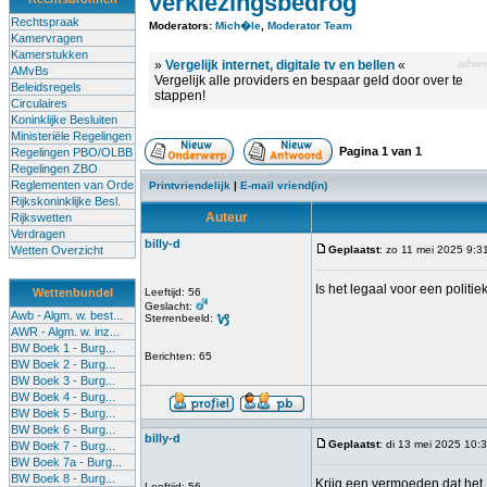
verkiezingsbedrog
Rechtspraak
Moderators:
Mich�le
,
Moderator Team
Kamervragen
Kamerstukken
»
Vergelijk internet, digitale tv en bellen
«
advert
AMvBs
Vergelijk alle providers en bespaar geld door over te
Beleidsregels
stappen!
Circulaires
Koninklijke Besluiten
Ministeriële Regelingen
Pagina
1
van
1
Regelingen PBO/OLBB
Regelingen ZBO
Reglementen van Orde
Printvriendelijk
|
E-mail vriend(in)
Rijkskoninklijke Besl.
Auteur
Rijkswetten
Verdragen
billy-d
Wetten Overzicht
Geplaatst
: zo 11 mei 2025 9:3
Is het legaal voor een politi
Wettenbundel
Leeftijd: 56
Geslacht:
Awb - Algm. w. best...
Sterrenbeeld:
AWR - Algm. w. inz...
BW Boek 1 - Burg...
Berichten: 65
BW Boek 2 - Burg...
BW Boek 3 - Burg...
BW Boek 4 - Burg...
BW Boek 5 - Burg...
BW Boek 6 - Burg...
billy-d
Geplaatst
: di 13 mei 2025 10:
BW Boek 7 - Burg...
BW Boek 7a - Burg...
BW Boek 8 - Burg...
Krijg een vermoeden dat het 1
Leeftijd: 56