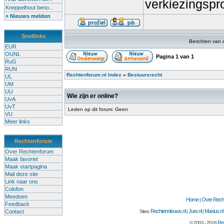
verkiezingspr
Kneppelhout beno...
» Nieuws melden
Snellinks
Berichten van 
EUR
OUNL
Pagina
1
van
1
RuG
RUN
Rechtenforum.nl Index
»
Bestuursrecht
UL
UM
UU
Wie zijn er online?
UvA
UvT
Leden op dit forum: Geen
VU
Meer links
Rechtenforum
Over Rechtenforum
Maak favoriet
Maak startpagina
Mail deze site
Link naar ons
Colofon
Meedoen
Home
Over Recht
|
Feedback
Rechtennieuws.nl
Jure.nl
Maxius.nl
Contact
Sites:
|
|
Rec
© 2003 - 2018