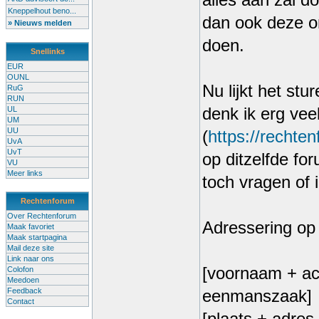
alles aan zal d
Kneppelhout beno...
dan ook deze o
» Nieuws melden
doen.
Snellinks
EUR
OUNL
Nu lijkt het st
RuG
RUN
UL
denk ik erg vee
UM
UU
(
https://rechte
UvA
UvT
op ditzelfde for
VU
Meer links
toch vragen of 
Rechtenforum
Over Rechtenforum
Adressering op
Maak favoriet
Maak startpagina
Mail deze site
Link naar ons
[voornaam + ac
Colofon
Meedoen
Feedback
eenmanszaak]
Contact