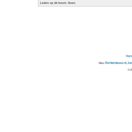
Leden op dit forum: Geen
Hom
Rechtennieuws.nl
Jure
Sites:
|
© 2