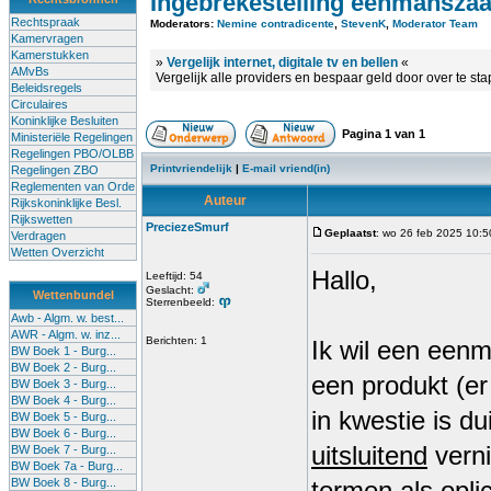
Ingebrekestelling eenmansza
Rechtspraak
Moderators:
Nemine contradicente
,
StevenK
,
Moderator Team
Kamervragen
Kamerstukken
»
Vergelijk internet, digitale tv en bellen
«
AMvBs
Vergelijk alle providers en bespaar geld door over te st
Beleidsregels
Circulaires
Koninklijke Besluiten
Pagina
1
van
1
Ministeriële Regelingen
Regelingen PBO/OLBB
Printvriendelijk
|
E-mail vriend(in)
Regelingen ZBO
Reglementen van Orde
Auteur
Rijkskoninklijke Besl.
Rijkswetten
PreciezeSmurf
Geplaatst
: wo 26 feb 2025 10:5
Verdragen
Wetten Overzicht
Hallo,
Leeftijd: 54
Geslacht:
Wettenbundel
Sterrenbeeld:
Awb - Algm. w. best...
AWR - Algm. w. inz...
Berichten: 1
Ik wil een eenm
BW Boek 1 - Burg...
BW Boek 2 - Burg...
een produkt (er
BW Boek 3 - Burg...
BW Boek 4 - Burg...
in kwestie is du
BW Boek 5 - Burg...
BW Boek 6 - Burg...
uitsluitend
verni
BW Boek 7 - Burg...
BW Boek 7a - Burg...
BW Boek 8 - Burg...