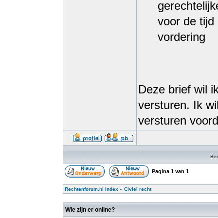
gerechtelij
voor de tij
vordering
Deze brief wil 
versturen. Ik w
versturen voor
Ber
Pagina
1
van
1
Rechtenforum.nl Index
»
Civiel recht
Wie zijn er online?