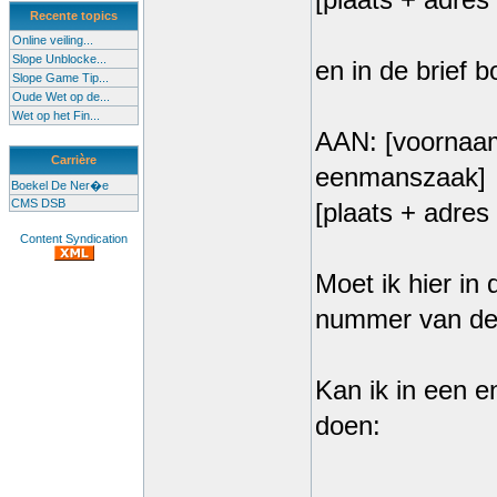
[plaats + adre
Recente topics
Online veiling...
Slope Unblocke...
en in de brief 
Slope Game Tip...
Oude Wet op de...
Wet op het Fin...
AAN: [voornaam
Carrière
eenmanszaak]
Boekel De Ner�e
CMS DSB
[plaats + adre
Content Syndication
Moet ik hier i
nummer van de 
Kan ik in een en
doen: