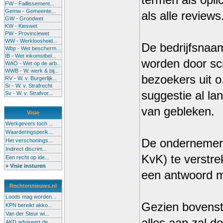
termen als opli
FW - Faillissement...
Gemw - Gemeente...
als alle reviews
GW - Grondwet
KW - Kieswet
PW - Provinciewet
WW - Werkloosheid...
De bedrijfsnaa
Wbp - Wet bescherm...
IB - Wet inkomstbel...
worden door scr
WAO - Wet op de arb..
WWB - W. werk & bij...
bezoekers uit o
RV - W. v. Burgerlijk...
Sr - W. v. Strafrecht
suggestie al la
Sv - W. v. Strafvor...
van gebleken.
Visie
Werkgevers toch ...
Waarderingsperik...
De ondernemer w
Het verschonings...
Indirect discrim...
KvK) te verstr
Een recht op ide...
» Visie insturen
een antwoord m
Rechtennieuws.nl
Loods mag worden...
Gezien bovensta
KPN bereikt akko...
Van der Steur wi...
AKD adviseert de...