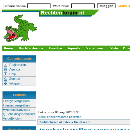
Gratis R
Gebruikersnaam:
Wachtwoord:
Controle paneel
Registreren
Agenda
Help
Zoeken
Inloggen
Partners
Energie vergelijken
Internet vergelijken
Hypotheekadviseur
Het is nu za 08 aug 2026 5:36
Q Scheidingsadviseurs
Bekijk onbeantwoorde berichten
Vergelijk.com
Rechtenforum.nl Index
»
Civiel recht
Rechtsbronnen