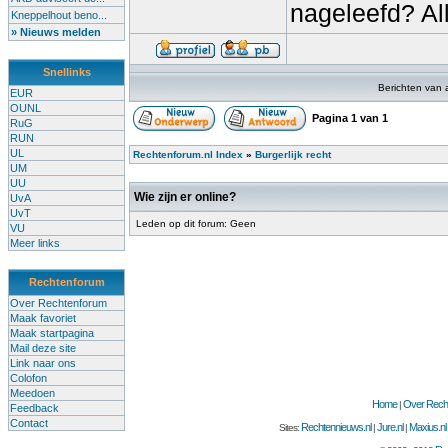
nageleefd? Al
Kneppelhout beno...
» Nieuws melden
Snellinks
Berichten van 
EUR
OUNL
Pagina
1
van
1
RuG
RUN
UL
Rechtenforum.nl Index
»
Burgerlijk recht
UM
UU
Wie zijn er online?
UvA
UvT
Leden op dit forum: Geen
VU
Meer links
Rechtenforum
Over Rechtenforum
Maak favoriet
Maak startpagina
Mail deze site
Link naar ons
Colofon
Meedoen
Home
Over Recht
|
Feedback
Contact
Rechtennieuws.nl
Jure.nl
Maxius.nl
Sites:
|
|