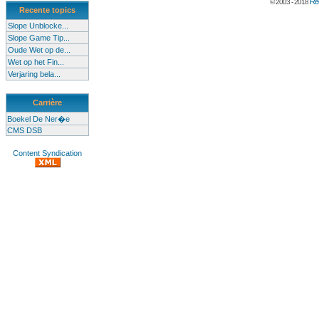
Rec
© 2003 - 2018
Recente topics
Slope Unblocke...
Slope Game Tip...
Oude Wet op de...
Wet op het Fin...
Verjaring bela...
Carrière
Boekel De Ner�e
CMS DSB
Content Syndication