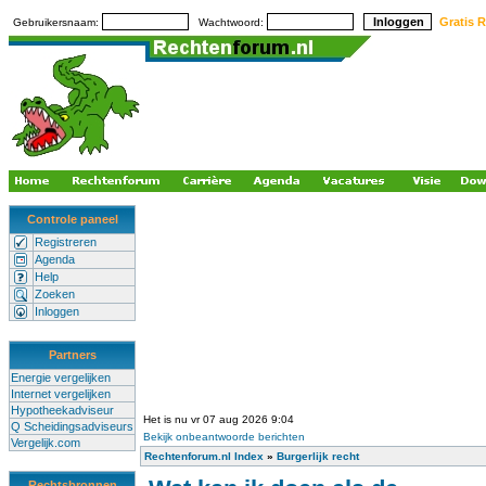
Gratis R
Gebruikersnaam:
Wachtwoord:
Controle paneel
Registreren
Agenda
Help
Zoeken
Inloggen
Partners
Energie vergelijken
Internet vergelijken
Hypotheekadviseur
Het is nu vr 07 aug 2026 9:04
Q Scheidingsadviseurs
Bekijk onbeantwoorde berichten
Vergelijk.com
Rechtenforum.nl Index
»
Burgerlijk recht
Rechtsbronnen