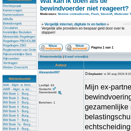
Wat kan ik doen als de
Rechtspraak
bewindvoerder niet reageert?
Kamervragen
Moderators:
Nemine contradicente
,
Flash
,
StevenK
,
Moderator 
Kamerstukken
AMvBs
Beleidsregels
»
Vergelijk internet, digitale tv en bellen
«
advert
Circulaires
Vergelijk alle providers en bespaar geld door over te
Koninklijke Besluiten
stappen!
Ministeriële Regelingen
Regelingen PBO/OLBB
Regelingen ZBO
Pagina
1
van
1
Reglementen van Orde
Rijkskoninklijke Besl.
Printvriendelijk
|
E-mail vriend(in)
Rijkswetten
Verdragen
Auteur
Wetten Overzicht
Alexander007
Geplaatst
: vr 30 aug 2024 8:2
Wettenbundel
Mijn ex-partn
Awb - Algm. w. best...
Leeftijd: 43
AWR - Algm. w. inz...
Geslacht:
Sterrenbeeld:
BW Boek 1 - Burg...
bewindvoering
BW Boek 2 - Burg...
BW Boek 3 - Burg...
Berichten: 1
gezamenlijke
BW Boek 4 - Burg...
BW Boek 5 - Burg...
belastingschu
BW Boek 6 - Burg...
BW Boek 7 - Burg...
BW Boek 7a - Burg...
echtscheiding
BW Boek 8 - Burg...