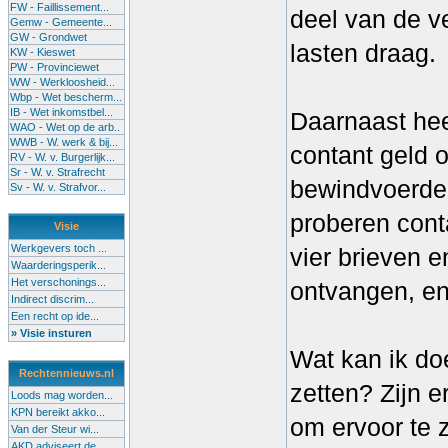
FW - Faillissement...
deel van de ve
Gemw - Gemeente...
GW - Grondwet
lasten draag.
KW - Kieswet
PW - Provinciewet
WW - Werkloosheid...
Wbp - Wet bescherm...
IB - Wet inkomstbel...
Daarnaast heef
WAO - Wet op de arb..
WWB - W. werk & bij...
contant geld o
RV - W. v. Burgerlijk...
Sr - W. v. Strafrecht
bewindvoerder.
Sv - W. v. Strafvor...
proberen cont
Visie
Werkgevers toch ...
vier brieven e
Waarderingsperik...
Het verschonings...
ontvangen, en
Indirect discrim...
Een recht op ide...
» Visie insturen
Wat kan ik do
Rechtennieuws.nl
zetten? Zijn 
Loods mag worden...
KPN bereikt akko...
om ervoor te 
Van der Steur wi...
AKD adviseert de...