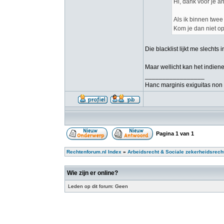
Hi, dank voor je a
Als ik binnen twee
Kom je dan niet op
Die blacklist lijkt me slecht
Maar wellicht kan het indiene
_________________
Hanc marginis exiguitas non 
Pagina
1
van
1
Rechtenforum.nl Index
»
Arbeidsrecht & Sociale zekerheidsrech
Wie zijn er online?
Leden op dit forum: Geen