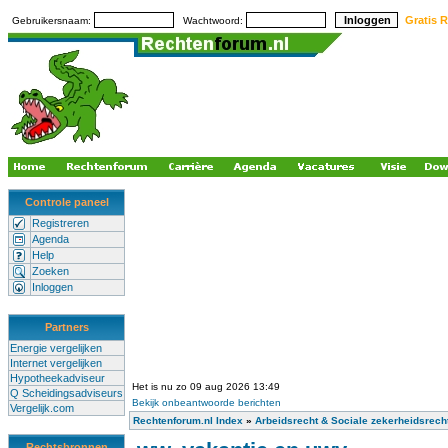
Gratis R
Gebruikersnaam:
Wachtwoord:
Controle paneel
Registreren
Agenda
Help
Zoeken
Inloggen
Partners
Energie vergelijken
Internet vergelijken
Hypotheekadviseur
Het is nu zo 09 aug 2026 13:49
Q Scheidingsadviseurs
Bekijk onbeantwoorde berichten
Vergelijk.com
Rechtenforum.nl Index
»
Arbeidsrecht & Sociale zekerheidsrech
Rechtsbronnen