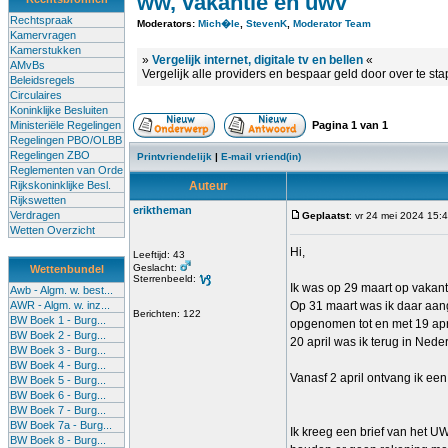
ww, vakantie en uwv
Rechtspraak
Moderators:
Mich�le
,
StevenK
,
Moderator Team
Kamervragen
Kamerstukken
»
Vergelijk internet, digitale tv en bellen
«
AMvBs
Vergelijk alle providers en bespaar geld door over te st
Beleidsregels
Circulaires
Koninklijke Besluiten
Ministeriële Regelingen
Pagina
1
van
1
Regelingen PBO/OLBB
Regelingen ZBO
Printvriendelijk
|
E-mail vriend(in)
Reglementen van Orde
Rijkskoninklijke Besl.
Auteur
Rijkswetten
eriktheman
Verdragen
Geplaatst
: vr 24 mei 2024 15:
Wetten Overzicht
Hi,
Leeftijd: 43
Geslacht:
Wettenbundel
Sterrenbeeld:
Ik was op 29 maart op vakanti
Awb - Algm. w. best...
AWR - Algm. w. inz...
Op 31 maart was ik daar aang
Berichten: 122
BW Boek 1 - Burg...
opgenomen tot en met 19 apri
BW Boek 2 - Burg...
20 april was ik terug in Nede
BW Boek 3 - Burg...
BW Boek 4 - Burg...
Vanasf 2 april ontvang ik een
BW Boek 5 - Burg...
BW Boek 6 - Burg...
BW Boek 7 - Burg...
BW Boek 7a - Burg...
Ik kreeg een brief van het U
BW Boek 8 - Burg...