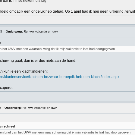
dat ik in het ziekenhuis lag.
deld omdat ik een ongeluk heb gehad. Op 1 april had ik nog geen uitkering, terwi
35
Onderwerp
: Re: ww, vakantie en uwv
:
an het UWV met een waarschuwing dat ik mijn vakantie te laat had doorgegeven.
chuwing gaat, dan is er dus niets aan de hand.
dan kun je een klacht indienen:
eren/klantenservice/klachten-bezwaar-beroep/ik-heb-een-klacht/index.aspx
caperet.
2
Onderwerp
: Re: ww, vakantie en uwv
n schreef:
een brief van het UWV met een waarschuwing dat ik mijn vakantie te laat had doorgegeven.