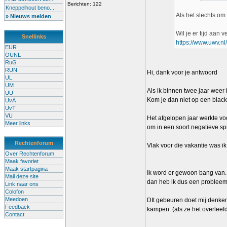
Berichten: 122
Kneppelhout beno...
Als het slechts om
» Nieuws melden
Wil je er tijd aan 
Snellinks
https://www.uwv.nl
EUR
OUNL
RuG
RUN
Hi, dank voor je antwoord
UL
UM
Als ik binnen twee jaar weer 
UU
Kom je dan niet op een blackl
UvA
UvT
VU
Het afgelopen jaar werkte voo
Meer links
om in een soort negatieve sp
Rechtenforum
Vlak voor die vakantie was i
Over Rechtenforum
Maak favoriet
Maak startpagina
Ik word er gewoon bang van. 
Mail deze site
dan heb ik dus een problee
Link naar ons
Colofon
Meedoen
DIt gebeuren doet mij denke
Feedback
kampen. (als ze het overleef
Contact