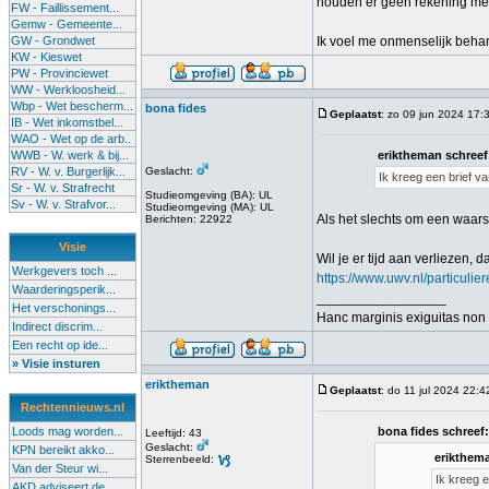
houden er geen rekening mee 
FW - Faillissement...
Gemw - Gemeente...
GW - Grondwet
Ik voel me onmenselijk behan
KW - Kieswet
PW - Provinciewet
WW - Werkloosheid...
Wbp - Wet bescherm...
bona fides
Geplaatst
: zo 09 jun 2024 17:
IB - Wet inkomstbel...
WAO - Wet op de arb..
WWB - W. werk & bij...
eriktheman schreef
RV - W. v. Burgerlijk...
Geslacht:
Ik kreeg een brief v
Sr - W. v. Strafrecht
Studieomgeving (BA): UL
Sv - W. v. Strafvor...
Studieomgeving (MA): UL
Als het slechts om een waars
Berichten: 22922
Visie
Wil je er tijd aan verliezen, 
Werkgevers toch ...
https://www.uwv.nl/particuli
Waarderingsperik...
_________________
Het verschonings...
Hanc marginis exiguitas non 
Indirect discrim...
Een recht op ide...
» Visie insturen
eriktheman
Geplaatst
: do 11 jul 2024 22:4
Rechtennieuws.nl
Loods mag worden...
bona fides schreef:
Leeftijd: 43
Geslacht:
KPN bereikt akko...
erikthema
Sterrenbeeld:
Van der Steur wi...
Ik kreeg 
AKD adviseert de...