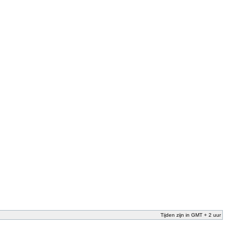
Tijden zijn in GMT + 2 uur