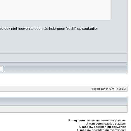
eso ook niet hoeven te doen. Je hebt geen "recht" op coulantie.
Tijden zijn in GMT + 2 uur
U
mag geen
nieuwe onderwerpen plaatsen
U
mag geen
reacties plaatsen
U
mag
uw berichten
niet
bewerken
U
mag
uw berichten
niet
verwijderen