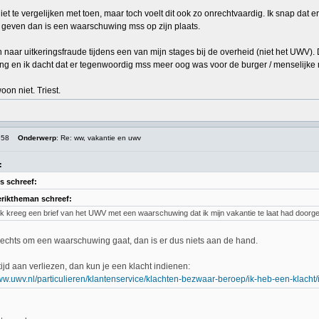
 niet te vergelijken met toen, maar toch voelt dit ook zo onrechtvaardig. Ik snap dat 
te geven dan is een waarschuwing mss op zijn plaats.
naar uitkeringsfraude tijdens een van mijn stages bij de overheid (niet het UWV). 
ng en ik dacht dat er tegenwoordig mss meer oog was voor de burger / menselijke 
on niet. Triest.
:58
Onderwerp
: Re: ww, vakantie en uwv
:
s schreef:
eriktheman schreef:
Ik kreeg een brief van het UWV met een waarschuwing dat ik mijn vakantie te laat had doorg
slechts om een waarschuwing gaat, dan is er dus niets aan de hand.
 tijd aan verliezen, dan kun je een klacht indienen:
www.uwv.nl/particulieren/klantenservice/klachten-bezwaar-beroep/ik-heb-een-klacht