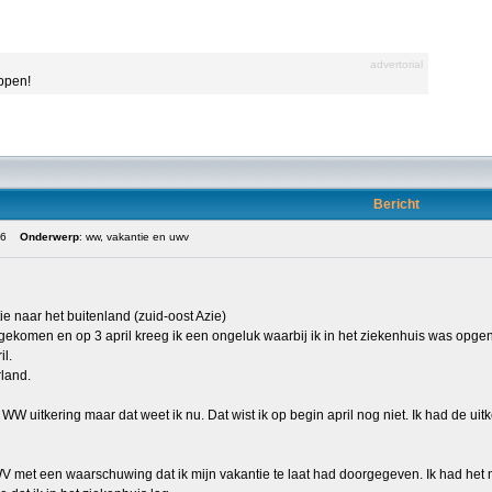
advertorial
appen!
Bericht
46
Onderwerp
: ww, vakantie en uwv
e naar het buitenland (zuid-oost Azie)
ekomen en op 3 april kreeg ik een ongeluk waarbij ik in het ziekenhuis was opge
l.
rland.
 WW uitkering maar dat weet ik nu. Dat wist ik op begin april nog niet. Ik had de u
WV met een waarschuwing dat ik mijn vakantie te laat had doorgegeven. Ik had het 