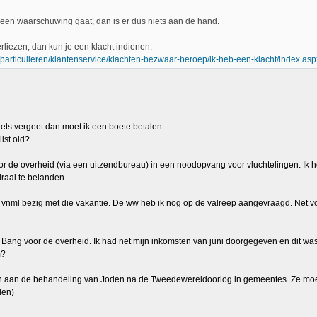
 een waarschuwing gaat, dan is er dus niets aan de hand.
verliezen, dan kun je een klacht indienen:
/particulieren/klantenservice/klachten-bezwaar-beroep/ik-heb-een-klacht/index.asp
iets vergeet dan moet ik een boete betalen.
ist oid?
r de overheid (via een uitzendbureau) in een noodopvang voor vluchtelingen. Ik hoo
iraal te belanden.
k vnml bezig met die vakantie. De ww heb ik nog op de valreep aangevraagd. Net vo
Bang voor de overheid. Ik had net mijn inkomsten van juni doorgegeven en dit was 0
m?
n aan de behandeling van Joden na de Tweedewereldoorlog in gemeentes. Ze moeste
den)