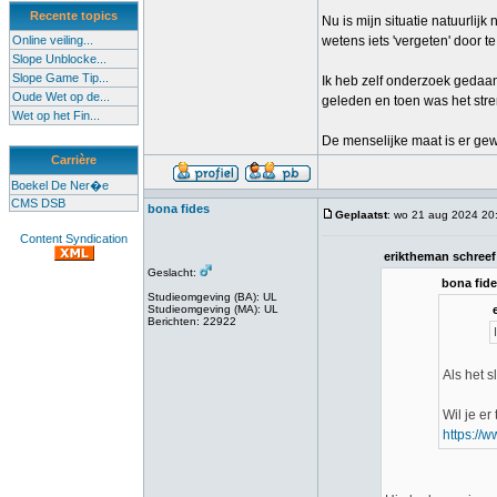
Recente topics
Nu is mijn situatie natuurlijk
Online veiling...
wetens iets 'vergeten' door 
Slope Unblocke...
Slope Game Tip...
Ik heb zelf onderzoek gedaan 
Oude Wet op de...
geleden en toen was het stre
Wet op het Fin...
De menselijke maat is er gewo
Carrière
Boekel De Ner�e
CMS DSB
bona fides
Geplaatst
: wo 21 aug 2024 20
Content Syndication
eriktheman schreef
Geslacht:
bona fide
Studieomgeving (BA): UL
Studieomgeving (MA): UL
Berichten: 22922
Als het 
Wil je er
https://