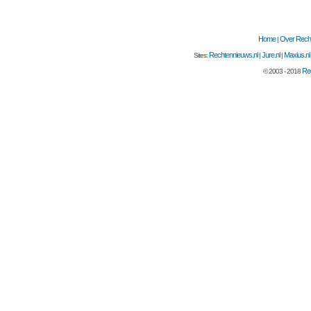
Home
Over Recht
|
Rechtennieuws.nl
Jure.nl
Maxius.nl
Sites:
|
|
Rec
© 2003 - 2018