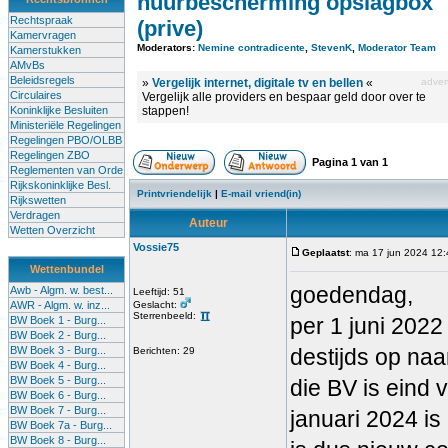
huurbescherming opslagbox
Rechtspraak
(prive)
Kamervragen
Moderators:
Nemine contradicente
,
StevenK
,
Moderator Team
Kamerstukken
AMvBs
Beleidsregels
»
Vergelijk internet, digitale tv en bellen
«
advert
Circulaires
Vergelijk alle providers en bespaar geld door over te
Koninklijke Besluiten
stappen!
Ministeriële Regelingen
Regelingen PBO/OLBB
Regelingen ZBO
Pagina
1
van
1
Reglementen van Orde
Rijkskoninklijke Besl.
Printvriendelijk
|
E-mail vriend(in)
Rijkswetten
Verdragen
Auteur
Wetten Overzicht
Vossie75
Geplaatst
: ma 17 jun 2024 12
Wettenbundel
goedendag,
Awb - Algm. w. best...
Leeftijd: 51
AWR - Algm. w. inz...
Geslacht:
Sterrenbeeld:
per 1 juni 2022
BW Boek 1 - Burg...
BW Boek 2 - Burg...
BW Boek 3 - Burg...
destijds op na
Berichten: 29
BW Boek 4 - Burg...
BW Boek 5 - Burg...
die BV is eind v
BW Boek 6 - Burg...
BW Boek 7 - Burg...
januari 2024 is
BW Boek 7a - Burg...
BW Boek 8 - Burg...