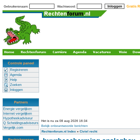
Gratis R
Gebruikersnaam:
Wachtwoord:
Controle paneel
Registreren
Agenda
Help
Zoeken
Inloggen
Partners
Energie vergelijken
Internet vergelijken
Hypotheekadviseur
Het is nu za 08 aug 2026 16:34
Q Scheidingsadviseurs
Bekijk onbeantwoorde berichten
Vergelijk.com
Rechtenforum.nl Index
»
Civiel recht
Rechtsbronnen