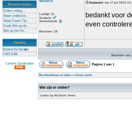
Vossie75
Geplaatst
: ma 17 jun 2024 13
Recente topics
Online veiling...
bedankt voor de
Leeftijd: 51
Slope Unblocke...
Geslacht:
Slope Game Tip...
Sterrenbeeld:
even controler
Oude Wet op de...
Wet op het Fin...
Berichten: 29
Carrière
Boekel De Ner�e
CMS DSB
Berichten van 
Content Syndication
Pagina
1
van
1
Rechtenforum.nl Index
»
Civiel recht
Wie zijn er online?
Leden op dit forum: Geen