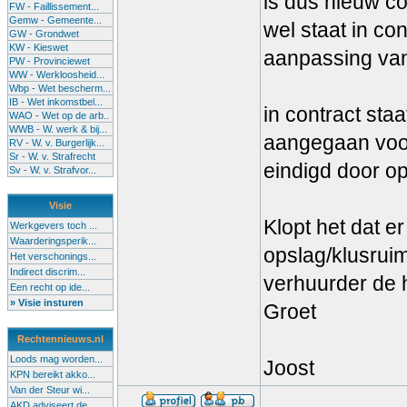
is dus nieuw co
FW - Faillissement...
Gemw - Gemeente...
wel staat in co
GW - Grondwet
KW - Kieswet
aanpassing va
PW - Provinciewet
WW - Werkloosheid...
Wbp - Wet bescherm...
IB - Wet inkomstbel...
in contract sta
WAO - Wet op de arb..
WWB - W. werk & bij...
aangegaan voor 
RV - W. v. Burgerlijk...
Sr - W. v. Strafrecht
eindigd door op
Sv - W. v. Strafvor...
Visie
Klopt het dat 
Werkgevers toch ...
Waarderingsperik...
opslag/klusrui
Het verschonings...
Indirect discrim...
verhuurder de 
Een recht op ide...
» Visie insturen
Groet
Rechtennieuws.nl
Loods mag worden...
Joost
KPN bereikt akko...
Van der Steur wi...
AKD adviseert de...