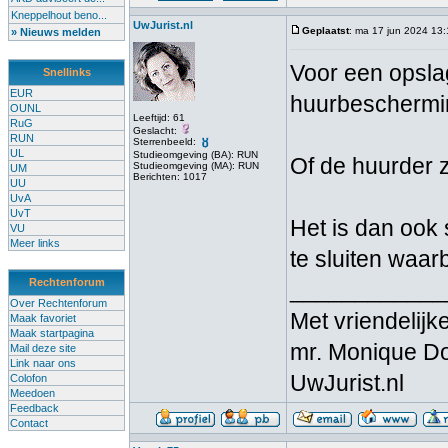
Kneppelhout beno...
UwJurist.nl
Geplaatst
: ma 17 jun 2024 13
» Nieuws melden
Voor een opslag
Snellinks
EUR
huurbeschermin
OUNL
Leeftijd: 61
RuG
Geslacht:
RUN
Sterrenbeeld:
UL
Studieomgeving (BA): RUN
Of de huurder za
Studieomgeving (MA): RUN
UM
Berichten: 1017
UU
UvA
UvT
Het is dan ook
VU
Meer links
te sluiten waar
Rechtenforum
____________
Over Rechtenforum
Met vriendelijke
Maak favoriet
Maak startpagina
mr. Monique D
Mail deze site
Link naar ons
UwJurist.nl
Colofon
Meedoen
Feedback
Contact