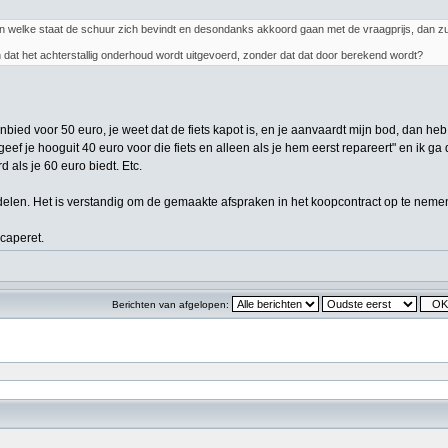
in welke staat de schuur zich bevindt en desondanks akkoord gaan met de vraagprijs, dan zul
dat het achterstallig onderhoud wordt uitgevoerd, zonder dat dat door berekend wordt?
anbied voor 50 euro, je weet dat de fiets kapot is, en je aanvaardt mijn bod, dan heb
ik geef je hooguit 40 euro voor die fiets en alleen als je hem eerst repareert" en ik
 als je 60 euro biedt. Etc.
len. Het is verstandig om de gemaakte afspraken in het koopcontract op te neme
caperet.
Berichten van afgelopen: