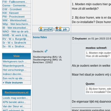
FW - Faillissement...
1. Moeten mijn ouders hier 
Gemw - Gemeente...
Hoe zit dit wettelijk?
GW - Grondwet
KW - Kieswet
PW - Provinciewet
2. Bij door huren, wie is er d
WW - Werkloosheid...
De cv-installatie? Deze hur
Wbp - Wet bescherm...
IB - Wet inkomstbel...
WAO - Wet op de arb..
WWB - W. werk & bij...
bona fides
Geplaatst
: zo 01 jan 2023 22:
RV - W. v. Burgerlijk...
Sr - W. v. Strafrecht
Sv - W. v. Strafvor...
moeloo schreef:
Geslacht:
1. Moeten mijn oude
Visie
Hoe zit dit wettelijk?
Studieomgeving (BA): UL
Studieomgeving (MA): UL
Werkgevers toch ...
Berichten: 22922
Als je ouders weten in welke
Waarderingsperik...
Het verschonings...
Indirect discrim...
Maar het staat je ouders vri
Een recht op ide...
» Visie insturen
Quote:
2. Bij door huren, wi
De cv-installatie? 
Rechtennieuws.nl
Loods mag worden...
De eigenaar lijkt mij daarvoo
KPN bereikt akko...
_________________
Van der Steur wi...
Hanc marginis exiguitas non 
AKD adviseert de...