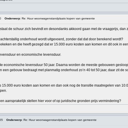
0
Onderwerp
: Re: Huur woonwagenstandplaats kopen van gemeente
 staat de schuur zich bevindt en desondanks akkoord gaan met de vraagprijs, dan z
achterstallig onderhoud wordt uitgevoerd, zonder dat dat door berekend wordt?
keken en die heeft gezegd dat er 15.000 euro kosten aan komen en dit ook in een p
levensduur en economische levensduur.
de economische levensduur 50 jaar. Daarna worden de meeste gebouwen gesloopt,
n een gebouw bedraagt met planmatig onderhoud zo’n 40 tot 50 jaar, daar zit de s
us 15.000 euro kosten aan komen en dan ook nog de transitie maatregelen van 10.
open.
en aansprakelijk stellen hier voor of op juridische gronden prijs vermindering?
:55
Onderwerp
: Re: Huur woonwagenstandplaats kopen van gemeente