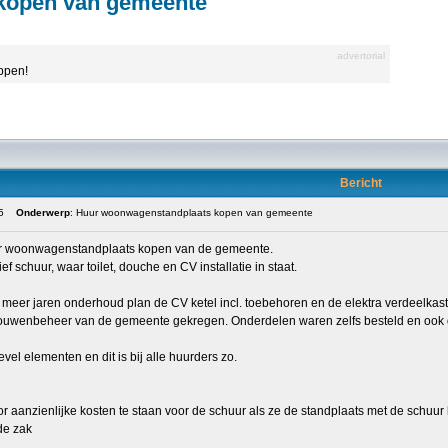
kopen van gemeente
advertorial
appen!
Bericht
5
Onderwerp
: Huur woonwagenstandplaats kopen van gemeente
r woonwagenstandplaats kopen van de gemeente.
ef schuur, waar toilet, douche en CV installatie in staat.
 meer jaren onderhoud plan de CV ketel incl. toebehoren en de elektra verdeelkas
ouwenbeheer van de gemeente gekregen. Onderdelen waren zelfs besteld en ook dat
gevel elementen en dit is bij alle huurders zo.
aanzienlijke kosten te staan voor de schuur als ze de standplaats met de schuur
 de zak