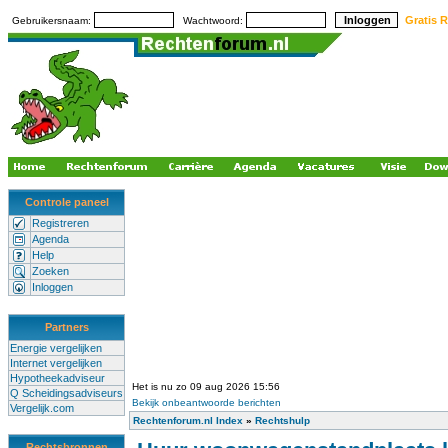
Gratis R
Gebruikersnaam:
Wachtwoord:
Controle paneel
Registreren
Agenda
Help
Zoeken
Inloggen
Partners
Energie vergelijken
Internet vergelijken
Hypotheekadviseur
Het is nu zo 09 aug 2026 15:56
Q Scheidingsadviseurs
Bekijk onbeantwoorde berichten
Vergelijk.com
Rechtenforum.nl Index
»
Rechtshulp
Rechtsbronnen