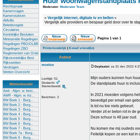
Huur woonwagenstandplaats 
Rechtspraak
Moderator:
Moderator Team
Kamervragen
Kamerstukken
»
Vergelijk internet, digitale tv en bellen
«
AMvBs
Vergelijk alle providers en bespaar geld door over te st
Beleidsregels
Circulaires
Koninklijke Besluiten
Pagina
1
van
1
Ministeriële Regelingen
Regelingen PBO/OLBB
Printvriendelijk
|
E-mail vriend(in)
Regelingen ZBO
Reglementen van Orde
Auteur
Rijkskoninklijke Besl.
Rijkswetten
moeloo
Geplaatst
: za 31 dec 2022 4:2
Verdragen
Wetten Overzicht
Mijn ouders kunnen hun huu
Leeftijd: 51
Geslacht:
De standplaats huur is inclusi
Wettenbundel
Sterrenbeeld:
Awb - Algm. w. best...
In 2021 moesten volgens het
AWR - Algm. w. inz...
Berichten: 2
BW Boek 1 - Burg...
bevestigd per email van geb
BW Boek 2 - Burg...
Is tot nu toe niets gebeurt.
BW Boek 3 - Burg...
Verder zit er beton rot in de 
BW Boek 4 - Burg...
Deze schuur is 48 jaar oud.
BW Boek 5 - Burg...
BW Boek 6 - Burg...
BW Boek 7 - Burg...
Nu komen me mij oudeds voor 
BW Boek 7a - Burg...
Feitelijk kopen ze een kat in
BW Boek 8 - Burg...