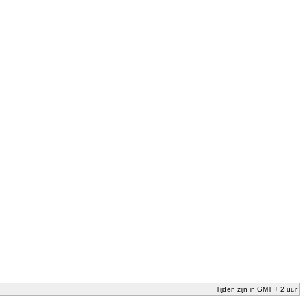
Tijden zijn in GMT + 2 uur