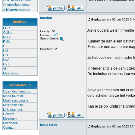
Kneppelhout beno...
» Nieuws melden
moeloo
Geplaatst
: ma 02 jan 2023 0:4
Snellinks
EUR
Als je ouders weten in welke
Leeftijd: 51
OUNL
Geslacht:
RuG
Sterrenbeeld:
Kunnen ze dan eisen dat het 
RUN
UL
Er is door een aannemer nage
Berichten: 2
UM
UU
Je hebt ook een technische 
UvA
UvT
In Nederland is de gemiddel
VU
Meer links
De technische levensduur va
Rechtenforum
Als je gaat rekenen dat er d
Over Rechtenforum
geld schelen als ze het verk
Maak favoriet
Maak startpagina
Mail deze site
Kan je ze op juridische grond
Link naar ons
Colofon
Meedoen
Feedback
bona fides
Geplaatst
: ma 02 jan 2023 19
Contact