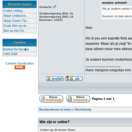
moeloo schreef:
Recente topics
Geslacht:
Als je ouders weten 
Online veiling...
Studieomgeving (BA): UL
Slope Unblocke...
Kunnen ze dan eisen 
Studieomgeving (MA): UL
Berichten: 22922
Slope Game Tip...
Oude Wet op de...
Nee.
Wet op het Fin...
Als ik jou een kapotte fiets a
Carrière
repareer. Maar als jij zegt "
daar alleen maar mee akkoord
Boekel De Ner�e
CMS DSB
Je ouders kunnen onderhande
Content Syndication
_________________
Hanc marginis exiguitas non 
Pagina
1
van
1
Rechtenforum.nl Index
»
Rechtshulp
Wie zijn er online?
Leden op dit forum: Geen