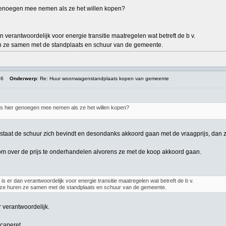
genoegen mee nemen als ze het willen kopen?
an verantwoordelijk voor energie transitie maatregelen wat betreft de b v.
en ze samen met de standplaats en schuur van de gemeente.
06
Onderwerp
: Re: Huur woonwagenstandplaats kopen van gemeente
rs hier genoegen mee nemen als ze het willen kopen?
 staat de schuur zich bevindt en desondanks akkoord gaan met de vraagprijs, dan z
j om over de prijs te onderhandelen alvorens ze met de koop akkoord gaan.
e is er dan verantwoordelijk voor energie transitie maatregelen wat betreft de b v.
Deze huren ze samen met de standplaats en schuur van de gemeente.
r verantwoordelijk.
caperet.