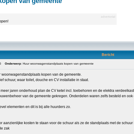
kopen van gemeente
advertorial
appen!
Bericht
5
Onderwerp
: Huur woonwagenstandplaats kopen van gemeente
r woonwagenstandplaats kopen van de gemeente.
ef schuur, waar toilet, douche en CV installatie in staat.
 meer jaren onderhoud plan de CV ketel incl. toebehoren en de elektra verdeelkas
ouwenbeheer van de gemeente gekregen. Onderdelen waren zelfs besteld en ook dat
gevel elementen en dit is bij alle huurders zo.
aanzienlijke kosten te staan voor de schuur als ze de standplaats met de schuur
 de zak