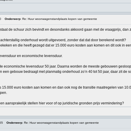
0
Onderwerp
: Re: Huur woonwagenstandplaats kopen van gemeente
 staat de schuur zich bevindt en desondanks akkoord gaan met de vraagprijs, dan z
achterstallig onderhoud wordt uitgevoerd, zonder dat dat door berekend wordt?
keken en die heeft gezegd dat er 15.000 euro kosten aan komen en dit ook in een p
levensduur en economische levensduur.
de economische levensduur 50 jaar. Daarna worden de meeste gebouwen gesloopt,
n een gebouw bedraagt met planmatig onderhoud zo’n 40 tot 50 jaar, daar zit de s
us 15.000 euro kosten aan komen en dan ook nog de transitie maatregelen van 10.
open.
en aansprakelijk stellen hier voor of op juridische gronden prijs vermindering?
:55
Onderwerp
: Re: Huur woonwagenstandplaats kopen van gemeente