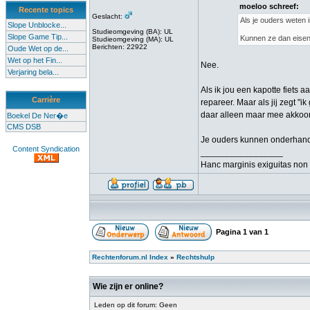
moeloo schreef:
Recente topics
Geslacht:
Als je ouders weten 
Slope Unblocke...
Studieomgeving (BA): UL
Slope Game Tip...
Kunnen ze dan eisen 
Studieomgeving (MA): UL
Berichten: 22922
Oude Wet op de...
Wet op het Fin...
Nee.
Verjaring bela...
Als ik jou een kapotte fiets a
Carrière
repareer. Maar als jij zegt "
daar alleen maar mee akkoord
Boekel De Ner�e
CMS DSB
Je ouders kunnen onderhande
Content Syndication
_________________
Hanc marginis exiguitas non 
Pagina
1
van
1
Rechtenforum.nl Index
»
Rechtshulp
Wie zijn er online?
Leden op dit forum: Geen