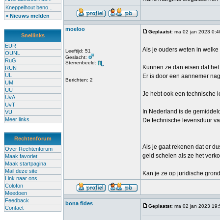
Kneppelhout beno...
» Nieuws melden
moeloo
Geplaatst
: ma 02 jan 2023 0:4
Snellinks
EUR
Als je ouders weten in welke
Leeftijd: 51
OUNL
Geslacht:
RuG
Sterrenbeeld:
Kunnen ze dan eisen dat het 
RUN
UL
Er is door een aannemer nage
Berichten: 2
UM
UU
Je hebt ook een technische 
UvA
UvT
In Nederland is de gemiddel
VU
Meer links
De technische levensduur va
Rechtenforum
Als je gaat rekenen dat er d
Over Rechtenforum
geld schelen als ze het verk
Maak favoriet
Maak startpagina
Mail deze site
Kan je ze op juridische grond
Link naar ons
Colofon
Meedoen
Feedback
bona fides
Geplaatst
: ma 02 jan 2023 19
Contact