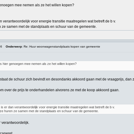
genoegen mee nemen als ze het willen kopen?
an verantwoordelijk voor energie transitie maatregelen wat betreft de b v.
en ze samen met de standplaats en schuur van de gemeente.
06
Onderwerp
: Re: Huur woonwagenstandplaats kopen van gemeente
rs hier genoegen mee nemen als ze het willen kopen?
 staat de schuur zich bevindt en desondanks akkoord gaan met de vraagprijs, dan z
j om over de prijs te onderhandelen alvorens ze met de koop akkoord gaan.
e is er dan verantwoordelijk voor energie transitie maatregelen wat betreft de b v.
Deze huren ze samen met de standplaats en schuur van de gemeente.
r verantwoordelijk.
caperet.