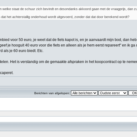
in welke staat de schuur zich bevindt en desondanks akkoord gaan met de vraagprijs, dan zul
dat het achterstallig onderhoud wordt uitgevoerd, zonder dat dat door berekend wordt?
anbied voor 50 euro, je weet dat de fiets kapot is, en je aanvaardt mijn bod, dan heb
ik geef je hooguit 40 euro voor die fiets en alleen als je hem eerst repareert" en ik
 als je 60 euro biedt. Etc.
len. Het is verstandig om de gemaakte afspraken in het koopcontract op te neme
caperet.
Berichten van afgelopen: