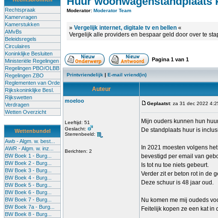
Huur woonwagenstandplaats 
Rechtspraak
Moderator:
Moderator Team
Kamervragen
Kamerstukken
»
Vergelijk internet, digitale tv en bellen
«
AMvBs
Vergelijk alle providers en bespaar geld door over te st
Beleidsregels
Circulaires
Koninklijke Besluiten
Pagina
1
van
1
Ministeriële Regelingen
Regelingen PBO/OLBB
Printvriendelijk
|
E-mail vriend(in)
Regelingen ZBO
Reglementen van Orde
Auteur
Rijkskoninklijke Besl.
Rijkswetten
moeloo
Geplaatst
: za 31 dec 2022 4:2
Verdragen
Wetten Overzicht
Mijn ouders kunnen hun huu
Leeftijd: 51
Geslacht:
De standplaats huur is inclusi
Wettenbundel
Sterrenbeeld:
Awb - Algm. w. best...
In 2021 moesten volgens het
AWR - Algm. w. inz...
Berichten: 2
BW Boek 1 - Burg...
bevestigd per email van geb
BW Boek 2 - Burg...
Is tot nu toe niets gebeurt.
BW Boek 3 - Burg...
Verder zit er beton rot in de 
BW Boek 4 - Burg...
Deze schuur is 48 jaar oud.
BW Boek 5 - Burg...
BW Boek 6 - Burg...
BW Boek 7 - Burg...
Nu komen me mij oudeds voor 
BW Boek 7a - Burg...
Feitelijk kopen ze een kat in
BW Boek 8 - Burg...