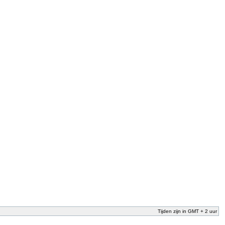
Tijden zijn in GMT + 2 uur