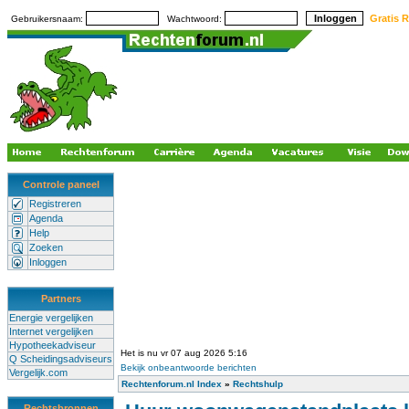
Gratis R
Gebruikersnaam:
Wachtwoord:
Controle paneel
Registreren
Agenda
Help
Zoeken
Inloggen
Partners
Energie vergelijken
Internet vergelijken
Hypotheekadviseur
Het is nu vr 07 aug 2026 5:16
Q Scheidingsadviseurs
Bekijk onbeantwoorde berichten
Vergelijk.com
Rechtenforum.nl Index
»
Rechtshulp
Rechtsbronnen