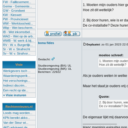
FW - Faillissement...
1. Moeten mijn ouders hier 
Gemw - Gemeente...
Hoe zit dit wettelijk?
GW - Grondwet
KW - Kieswet
PW - Provinciewet
2. Bij door huren, wie is er d
WW - Werkloosheid...
De cv-installatie? Deze hur
Wbp - Wet bescherm...
IB - Wet inkomstbel...
WAO - Wet op de arb..
WWB - W. werk & bij...
bona fides
Geplaatst
: zo 01 jan 2023 22:
RV - W. v. Burgerlijk...
Sr - W. v. Strafrecht
Sv - W. v. Strafvor...
moeloo schreef:
Geslacht:
1. Moeten mijn oude
Visie
Hoe zit dit wettelijk?
Studieomgeving (BA): UL
Studieomgeving (MA): UL
Werkgevers toch ...
Berichten: 22922
Als je ouders weten in welke
Waarderingsperik...
Het verschonings...
Indirect discrim...
Maar het staat je ouders vri
Een recht op ide...
» Visie insturen
Quote:
2. Bij door huren, wi
De cv-installatie? 
Rechtennieuws.nl
Loods mag worden...
De eigenaar lijkt mij daarvoo
KPN bereikt akko...
_________________
Van der Steur wi...
Hanc marginis exiguitas non 
AKD adviseert de...