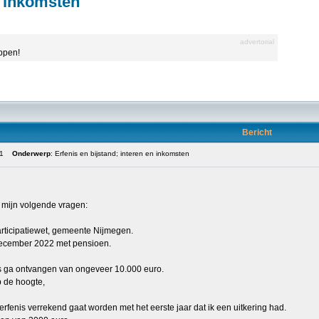
n inkomsten
advertorial
appen!
Bericht
11
Onderwerp
: Erfenis en bijstand; interen en inkomsten
 mijn volgende vragen:
participatiewet, gemeente Nijmegen.
december 2022 met pensioen.
nis ga ontvangen van ongeveer 10.000 euro.
p de hoogte,
 erfenis verrekend gaat worden met het eerste jaar dat ik een uitkering had.