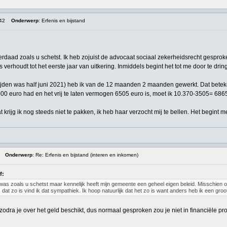
:42
Onderwerp
: Erfenis en bijstand
derdaad zoals u schetst. Ik heb zojuist de advocaat sociaal zekerheidsrecht gesprok
s verhoudt tot het eerste jaar van uitkering. Inmiddels begint het tot me door te drin
lijden was half juni 2021) heb ik van de 12 maanden 2 maanden gewerkt. Dat betek
3000 euro had en het vrij te laten vermogen 6505 euro is, moet ik 10.370-3505= 6
krijg ik nog steeds niet te pakken, ik heb haar verzocht mij te bellen. Het begint m
Onderwerp
: Re: Erfenis en bijstand (interen en inkomen)
f:
 was zoals u schetst maar kennelijk heeft mijn gemeente een geheel eigen beleid. Misschien
 dat zo is vind ik dat sympathiek. Ik hoop natuurlijk dat het zo is want anders heb ik een gro
n zodra je over het geld beschikt, dus normaal gesproken zou je niet in financiële