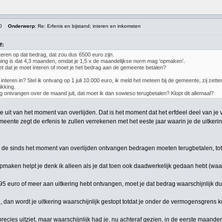
0
Onderwerp
: Re: Erfenis en bijstand; interen en inkomsten
f:
nteren op dat bedrag, dat zou dus 6500 euro zijn.
ing is dat 4,3 maanden, omdat je 1,5 x de maandelijkse norm mag ‘opmaken’.
het dat je moet interen of moet je het bedrag aan de gemeente betalen?
nteren in? Stel ik ontvang op 1 juli 10.000 euro, ik meld het meteen bij de gemeente, zij zetten
ikking.
ng ontvangen over de maand juli, dat moet ik dan sowieso terugbetalen? Klopt dit allemaal?
 uit van het moment van overlijden. Dat is het moment dat het erfdeel deel van je v
ente zegt de erfenis te zullen verrekenen met het eeste jaar waarin je de uitkering 
st de sinds het moment van overlijden ontvangen bedragen moeten terugbetalen, tot 
aken helpt je denk ik alleen als je dat toen ook daadwerkelijk gedaan hebt (waarsc
495 euro of meer aan uitkering hebt ontvangen, moet je dat bedrag waarschijnlijk d
g, dan wordt je uitkering waarschijnlijk gestopt totdat je onder de vermogensgrens k
er precies uitziet, maar waarschijnlijk had je, nu achteraf gezien, in de eerste ma