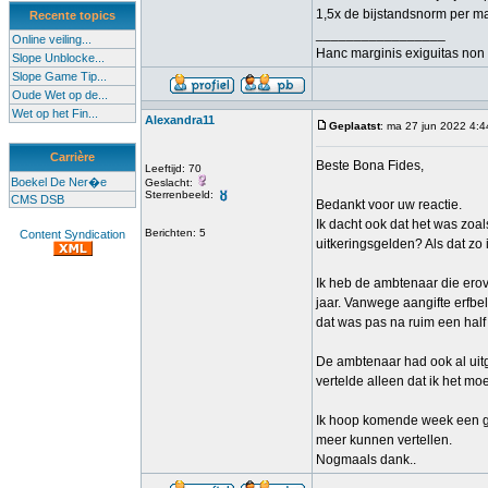
1,5x de bijstandsnorm per m
Recente topics
_________________
Online veiling...
Hanc marginis exiguitas non 
Slope Unblocke...
Slope Game Tip...
Oude Wet op de...
Wet op het Fin...
Alexandra11
Geplaatst
: ma 27 jun 2022 4:4
Carrière
Beste Bona Fides,
Leeftijd: 70
Boekel De Ner�e
Geslacht:
Sterrenbeeld:
CMS DSB
Bedankt voor uw reactie.
Ik dacht ook dat het was zoa
Berichten: 5
Content Syndication
uitkeringsgelden? Als dat zo 
Ik heb de ambtenaar die erove
jaar. Vanwege aangifte erfbel
dat was pas na ruim een half 
De ambtenaar had ook al uitg
vertelde alleen dat ik het m
Ik hoop komende week een gra
meer kunnen vertellen.
Nogmaals dank..