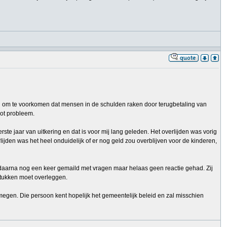
en om te voorkomen dat mensen in de schulden raken door terugbetaling van
oot probleem.
ste jaar van uitkering en dat is voor mij lang geleden. Het overlijden was vorig
rlijden was het heel onduidelijk of er nog geld zou overblijven voor de kinderen,
ar daarna nog een keer gemaild met vragen maar helaas geen reactie gehad. Zij
sstukken moet overleggen.
megen. Die persoon kent hopelijk het gemeentelijk beleid en zal misschien