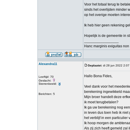
Voor het totaal terug te beta
sinds het overlijden minder 
op het overige moeten intere
Ik heb hier geen rekening geh
Hopelijk is de gemeente in st
_________________
Hanc marginis exiguitas non 
Alexandra11
Geplaatst
: di 28 jun 2022 2:07
Hallo Bona Fides,
Leeftijd: 70
Geslacht:
Sterrenbeeld:
Veel dank voor het meedenke
berekening ingewikkeld maar i
Berichten: 5
Mijn broer handelt deze erfkw
ik moet terugbetalen?
Ik ga uw berekening nog eens
in leven dus toen heb ik nie
het verblijf in een particulie
Ik hoop morgen de ambtenaar 
Als zij zich heeft gemeld zal 