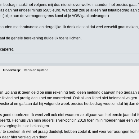
len bedrag maakt het volgens mij dus niet uit over welke maanden het precies gaat. 
was dan het erfdeel minus 6505 euro. Want dan zou je alleen het totaalbedrag aa
n (tot je aan de vermogensgrens komt of je AOW gaat ontvangen).
ouden met bruto/netto en dergelijke. Ik denk niet dat dat veel verschil gaat maken
aat de gehele berekening duidelijk toe te lichten.
caperet.
Onderwerp
: Erfenis en bijstand
n! Zolang ik geen geld op mijn rekening heb, geen melding daarvan heb gedaan en 
k vind het prettig dat u het me voorrekent. Ook al kan ik het niet helemaal volgen..
estie af en gaf aan dat hij volgende week precies het bedrag weet omdat hij dan de 
 goed doorlezen. Ik weet zelf ook niet waarom ze uitgaan van het eerste jaar dat 
t geërfd. Het huis van mijn ouders is verkocht in 2019 toen mijn moeder naar een v
r verzorgingshuis te bekostigen.
te spreken, ik wil het graag duidelijk hebben zodat ik niet voor verrassingen kom 
ik daar hier verslag van doen.