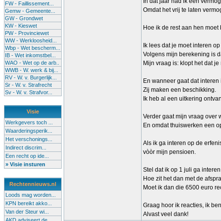
In dat jaar had ik een vermo
FW - Faillissement...
Omdat het vrij te laten verm
Gemw - Gemeente...
GW - Grondwet
KW - Kieswet
Hoe ik de rest aan hen moet b
PW - Provinciewet
WW - Werkloosheid...
Ik lees dat je moet interen o
Wbp - Wet bescherm...
Volgens mijn berekening is 
IB - Wet inkomstbel...
WAO - Wet op de arb..
Mijn vraag is: klopt het dat 
WWB - W. werk & bij...
RV - W. v. Burgerlijk...
En wanneer gaat dat interen i
Sr - W. v. Strafrecht
Zij maken een beschikking.
Sv - W. v. Strafvor...
Ik heb al een uitkering ontv
Visie
Verder gaat mijn vraag over 
Werkgevers toch ...
En omdat thuiswerken een opti
Waarderingsperik...
Het verschonings...
Als ik ga interen op de erfenis
Indirect discrim...
vòòr mijn pensioen.
Een recht op ide...
» Visie insturen
Stel dat ik op 1 juli ga inte
Hoe zit het dan met de afsp
Rechtennieuws.nl
Moet ik dan die 6500 euro r
Loods mag worden...
KPN bereikt akko...
Graag hoor ik reacties, ik be
Van der Steur wi...
Alvast veel dank!
AKD adviseert de...