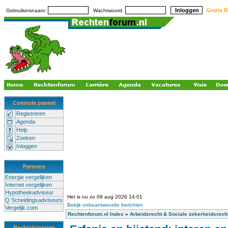
Gratis R
Gebruikersnaam:
Wachtwoord:
Controle paneel
Registreren
Agenda
Help
Zoeken
Inloggen
Partners
Energie vergelijken
Internet vergelijken
Hypotheekadviseur
Het is nu zo 09 aug 2026 14:01
Q Scheidingsadviseurs
Bekijk onbeantwoorde berichten
Vergelijk.com
Rechtenforum.nl Index
»
Arbeidsrecht & Sociale zekerheidsrech
Rechtsbronnen