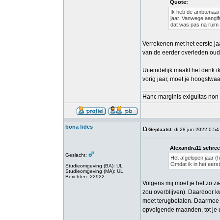
Quote:
Ik heb de ambtenaar d
jaar. Vanwege aangift
dat was pas na ruim e
Verrekenen met het eerste jaar
van de eerder overleden ouder
Uiteindelijk maakt het denk i
vorig jaar, moet je hoogstwaa
_________________
Hanc marginis exiguitas non 
bona fides
Geplaatst
: di 28 jun 2022 0:54
Alexandra11 schree
Geslacht:
Het afgelopen jaar (
Omdat ik in het eers
Studieomgeving (BA): UL
Studieomgeving (MA): UL
Berichten: 22922
Volgens mij moet je het zo zi
zou overblijven). Daardoor k
moet terugbetalen. Daarmee 
opvolgende maanden, tot je u