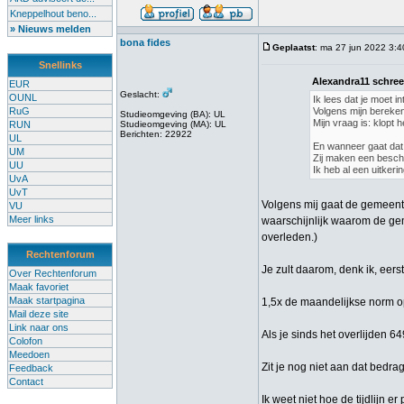
Kneppelhout beno...
» Nieuws melden
bona fides
Geplaatst
: ma 27 jun 2022 3:4
Snellinks
Alexandra11 schree
EUR
Geslacht:
OUNL
Ik lees dat je moet i
RuG
Volgens mijn bereken
Studieomgeving (BA): UL
Mijn vraag is: klopt 
RUN
Studieomgeving (MA): UL
Berichten: 22922
UL
En wanneer gaat dat i
UM
Zij maken een besch
UU
Ik heb al een uitkeri
UvA
UvT
Volgens mij gaat de gemeente
VU
Meer links
waarschijnlijk waarom de geme
overleden.)
Rechtenforum
Je zult daarom, denk ik, eer
Over Rechtenforum
Maak favoriet
Maak startpagina
1,5x de maandelijkse norm opm
Mail deze site
Link naar ons
Als je sinds het overlijden 6
Colofon
Meedoen
Zit je nog niet aan dat bedra
Feedback
Contact
Ik weet niet hoe de tijdlijn 