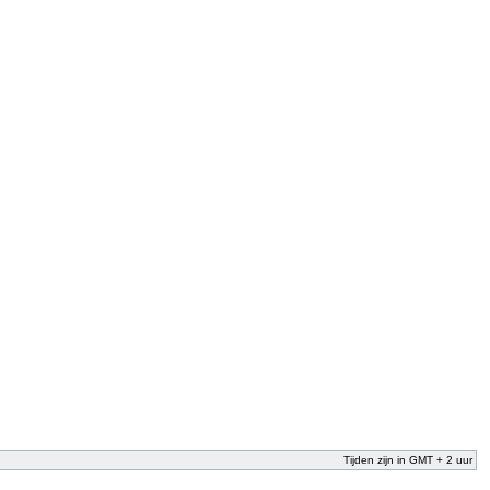
Tijden zijn in GMT + 2 uur