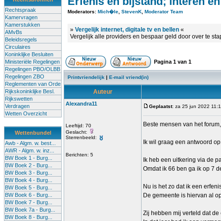
Erfenis en bijstand; interen e
Rechtspraak
Moderators:
Mich�le
,
StevenK
,
Moderator Team
Kamervragen
Kamerstukken
»
Vergelijk internet, digitale tv en bellen
«
AMvBs
Vergelijk alle providers en bespaar geld door over te st
Beleidsregels
Circulaires
Koninklijke Besluiten
Ministeriële Regelingen
Pagina
1
van
1
Regelingen PBO/OLBB
Regelingen ZBO
Printvriendelijk
|
E-mail vriend(in)
Reglementen van Orde
Rijkskoninklijke Besl.
Auteur
Rijkswetten
Alexandra11
Verdragen
Geplaatst
: za 25 jun 2022 11:
Wetten Overzicht
Beste mensen van het forum,
Leeftijd: 70
Geslacht:
Wettenbundel
Sterrenbeeld:
Ik wil graag een antwoord op
Awb - Algm. w. best...
AWR - Algm. w. inz...
Berichten: 5
BW Boek 1 - Burg...
Ik heb een uitkering via de 
BW Boek 2 - Burg...
Omdat ik 66 ben ga ik op 7 
BW Boek 3 - Burg...
BW Boek 4 - Burg...
Nu is het zo dat ik een erfe
BW Boek 5 - Burg...
BW Boek 6 - Burg...
De gemeente is hiervan al o
BW Boek 7 - Burg...
BW Boek 7a - Burg...
Zij hebben mij verteld dat de
BW Boek 8 - Burg...