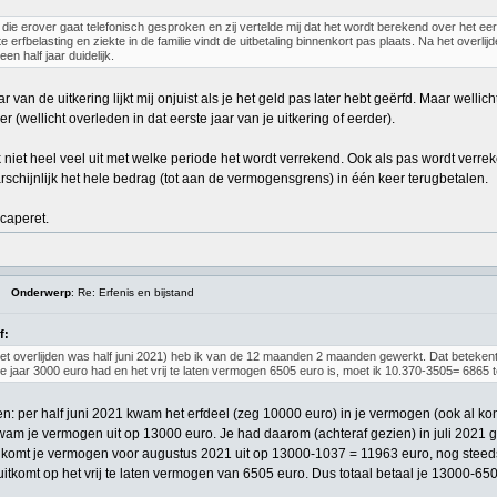
ie erover gaat telefonisch gesproken en zij vertelde mij dat het wordt berekend over het eerst
e erfbelasting en ziekte in de familie vindt de uitbetaling binnenkort pas plaats. Na het overli
en half jaar duidelijk.
 van de uitkering lijkt mij onjuist als je het geld pas later hebt geërfd. Maar welli
 (wellicht overleden in dat eerste jaar van je uitkering of eerder).
k niet heel veel uit met welke periode het wordt verrekend. Ook als pas wordt verr
rschijnlijk het hele bedrag (tot aan de vermogensgrens) in één keer terugbetalen.
caperet.
Onderwerp
: Re: Erfenis en bijstand
f:
het overlijden was half juni 2021) heb ik van de 12 maanden 2 maanden gewerkt. Dat betekent
te jaar 3000 euro had en het vrij te laten vermogen 6505 euro is, moet ik 10.370-3505= 686
en: per half juni 2021 kwam het erfdeel (zeg 10000 euro) in je vermogen (ook al kon
wam je vermogen uit op 13000 euro. Je had daarom (achteraf gezien) in juli 2021 ge
komt je vermogen voor augustus 2021 uit op 13000-1037 = 11963 euro, nog steeds 
itkomt op het vrij te laten vermogen van 6505 euro. Dus totaal betaal je 13000-65