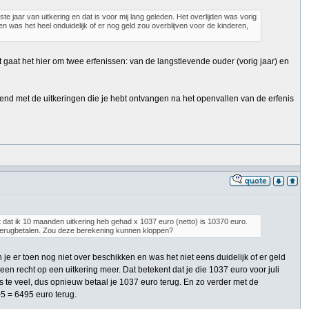
e jaar van uitkering en dat is voor mij lang geleden. Het overlijden was vorig
jden was het heel onduidelijk of er nog geld zou overblijven voor de kinderen,
cht gaat het hier om twee erfenissen: van de langstlevende ouder (vorig jaar) en
ekend met de uitkeringen die je hebt ontvangen na het openvallen van de erfenis
 dat ik 10 maanden uitkering heb gehad x 1037 euro (netto) is 10370 euro.
5 terugbetalen. Zou deze berekening kunnen kloppen?
 je er toen nog niet over beschikken en was het niet eens duidelijk of er geld
en recht op een uitkering meer. Dat betekent dat je die 1037 euro voor juli
te veel, dus opnieuw betaal je 1037 euro terug. En zo verder met de
05 = 6495 euro terug.