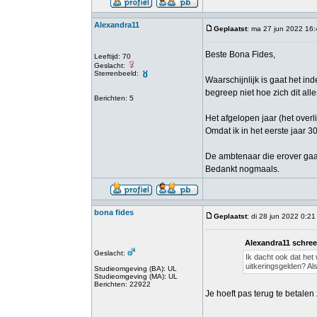
Alexandra11
Geplaatst
: ma 27 jun 2022 16
Beste Bona Fides,
Leeftijd: 70
Geslacht:
Sterrenbeeld:
Waarschijnlijk is gaat het in
begreep niet hoe zich dit alle
Berichten: 5
Het afgelopen jaar (het over
Omdat ik in het eerste jaar 
De ambtenaar die erover gaat 
Bedankt nogmaals.
bona fides
Geplaatst
: di 28 jun 2022 0:21
Alexandra11 schree
Geslacht:
Ik dacht ook dat het
uitkeringsgelden? Als
Studieomgeving (BA): UL
Studieomgeving (MA): UL
Berichten: 22922
Je hoeft pas terug te betale