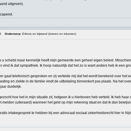
aand uitgeven).
caperet.
4
Onderwerp
: Erfenis en bijstand (interen en inkomen)
ls u schetst maar kennelijk heeft mijn gemeente een geheel eigen beleid. Misschi
is vind ik dat sympathiek. Ik hoop natuurlijk dat het zo is want anders heb ik een gr
r gaat telefonisch gesproken en zij vertelde mij dat het wordt berekend over het eer
asting en ziekte in de familie vindt de uitbetaling binnenkort pas plaats. Na het ove
jaar duidelijk.
ezocht hoe het in mijn situatie zit, hetgeen ik u hierboven heb verteld. Ik heb ha
oet melden (uiteraard) wanneer het geld op mijn rekening staat en dat ik dan bewij
tis intakegesprek te hebben bij een advocaat sociaal zekerheidsrecht hier in Nij