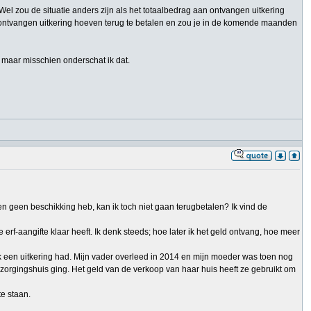
Wel zou de situatie anders zijn als het totaalbedrag aan ontvangen uitkering
n ontvangen uitkering hoeven terug te betalen en zou je in de komende maanden
, maar misschien onderschat ik dat.
geen beschikking heb, kan ik toch niet gaan terugbetalen? Ik vind de
erf-aangifte klaar heeft. Ik denk steeds; hoe later ik het geld ontvang, hoe meer
ik een uitkering had. Mijn vader overleed in 2014 en mijn moeder was toen nog
erzorgingshuis ging. Het geld van de verkoop van haar huis heeft ze gebruikt om
te staan.