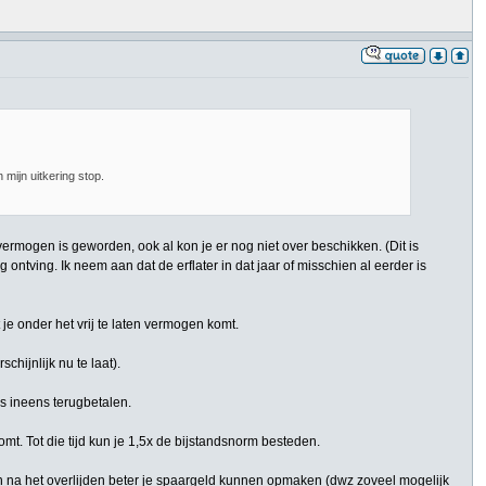
 mijn uitkering stop.
ermogen is geworden, ook al kon je er nog niet over beschikken. (Dit is
ontving. Ik neem aan dat de erflater in dat jaar of misschien al eerder is
je onder het vrij te laten vermogen komt.
hijnlijk nu te laat).
us ineens terugbetalen.
omt. Tot die tijd kun je 1,5x de bijstandsnorm besteden.
anden na het overlijden beter je spaargeld kunnen opmaken (dwz zoveel mogelijk