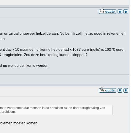
en en zij gaf ongeveer hetzelfde aan. Nu ben ik zelf niet zo goed in rekenen en
gen.
ent dat ik 10 maanden uitkering heb gehad x 1037 euro (netto) is 10370 euro.
865 terugbetalen. Zou deze berekening kunnen kloppen?
et nu wel duidelijker te worden.
 om te voorkomen dat mensen in de schulden raken door terugbetaling van
ot probleem.
 problemen moeten komen.