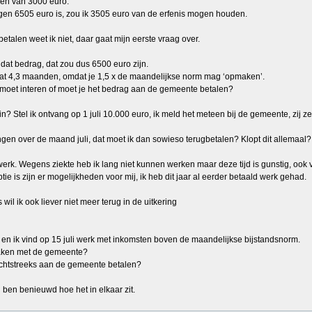
gen van 3000 euro.
ogen 6505 euro is, zou ik 3505 euro van de erfenis mogen houden.
etalen weet ik niet, daar gaat mijn eerste vraag over.
p dat bedrag, dat zou dus 6500 euro zijn.
dat 4,3 maanden, omdat je 1,5 x de maandelijkse norm mag ‘opmaken’.
je moet interen of moet je het bedrag aan de gemeente betalen?
n? Stel ik ontvang op 1 juli 10.000 euro, ik meld het meteen bij de gemeente, zij zet
angen over de maand juli, dat moet ik dan sowieso terugbetalen? Klopt dit allemaal?
werk. Wegens ziekte heb ik lang niet kunnen werken maar deze tijd is gunstig, ook
e is zijn er mogelijkheden voor mij, ik heb dit jaar al eerder betaald werk gehad.
 wil ik ook liever niet meer terug in de uitkering
ren en ik vind op 15 juli werk met inkomsten boven de maandelijkse bijstandsnorm.
raken met de gemeente?
echtstreeks aan de gemeente betalen?
n ben benieuwd hoe het in elkaar zit.