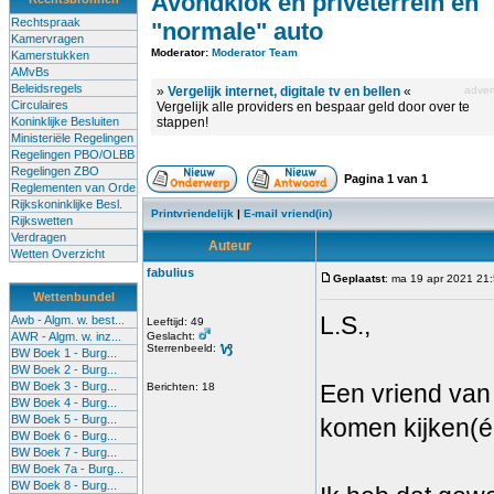
Avondklok en priveterrein en
Rechtspraak
"normale" auto
Kamervragen
Moderator:
Moderator Team
Kamerstukken
AMvBs
Beleidsregels
»
Vergelijk internet, digitale tv en bellen
«
advert
Circulaires
Vergelijk alle providers en bespaar geld door over te
Koninklijke Besluiten
stappen!
Ministeriële Regelingen
Regelingen PBO/OLBB
Regelingen ZBO
Pagina
1
van
1
Reglementen van Orde
Rijkskoninklijke Besl.
Printvriendelijk
|
E-mail vriend(in)
Rijkswetten
Verdragen
Auteur
Wetten Overzicht
fabulius
Geplaatst
: ma 19 apr 2021 21
Wettenbundel
L.S.,
Awb - Algm. w. best...
Leeftijd: 49
AWR - Algm. w. inz...
Geslacht:
Sterrenbeeld:
BW Boek 1 - Burg...
BW Boek 2 - Burg...
BW Boek 3 - Burg...
Een vriend van
Berichten: 18
BW Boek 4 - Burg...
BW Boek 5 - Burg...
komen kijken(éé
BW Boek 6 - Burg...
BW Boek 7 - Burg...
BW Boek 7a - Burg...
BW Boek 8 - Burg...