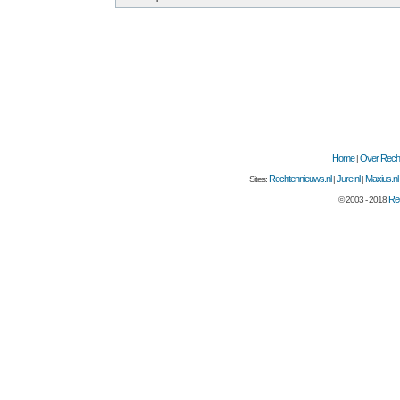
Home
Over Recht
|
Rechtennieuws.nl
Jure.nl
Maxius.nl
Sites:
|
|
Rec
© 2003 - 2018