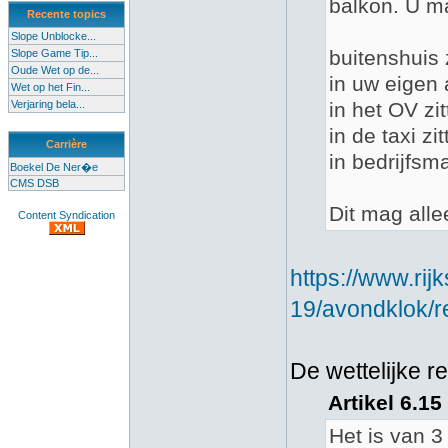
balkon. U ma
Recente topics
Slope Unblocke...
buitenshuis z
Slope Game Tip...
Oude Wet op de...
in uw eigen 
Wet op het Fin...
Verjaring bela...
in het OV zit
in de taxi zit
Carrière
in bedrijfsm
Boekel De Ner�e
CMS DSB
Dit mag alle
Content Syndication
https://www.ri
19/avondklok/r
De wettelijke r
Artikel 6.1
Het is van 3