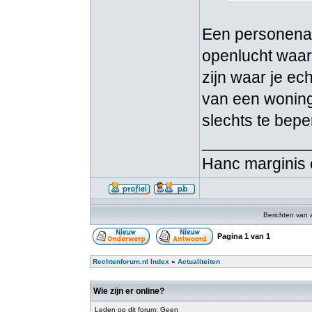
Een personenau
openlucht waar 
zijn waar je ech
van een woning.
slechts te beper
____________
Hanc marginis 
Berichten van 
Pagina
1
van
1
Rechtenforum.nl Index
»
Actualiteiten
Wie zijn er online?
Leden op dit forum: Geen