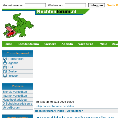
Gratis R
Gebruikersnaam:
Wachtwoord:
Controle paneel
Registreren
Agenda
Help
Zoeken
Inloggen
Partners
Energie vergelijken
Internet vergelijken
Hypotheekadviseur
Het is nu do 06 aug 2026 10:36
Q Scheidingsadviseurs
Bekijk onbeantwoorde berichten
Vergelijk.com
Rechtenforum.nl Index
»
Actualiteiten
Rechtsbronnen