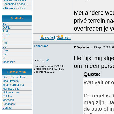
Kneppelhout beno...
» Nieuws melden
Met andere woor
Snellinks
privé terrein n
EUR
overtreden je v
OUNL
RuG
RUN
UL
UM
bona fides
UU
Geplaatst
: zo 25 apr 2021 0:3
UvA
UvT
Het lijkt mij a
VU
Geslacht:
Meer links
om in een perso
Studieomgeving (BA): UL
Studieomgeving (MA): UL
Rechtenforum
Berichten: 22922
Quote:
Over Rechtenforum
Maak favoriet
Wat valt er 
Maak startpagina
Mail deze site
Link naar ons
De regel is 
Colofon
Meedoen
mag zijn. Da
Feedback
de auto of i
Contact