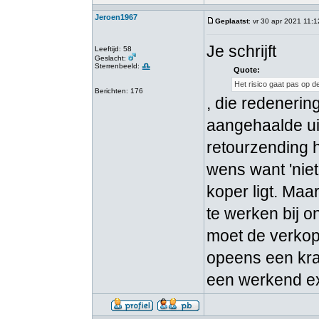
Jeroen1967
Geplaatst
: vr 30 apr 2021 11:1
Je schrijft
Leeftijd: 58
Geslacht:
Sterrenbeeld:
Quote:
Het risico gaat pas op d
Berichten: 176
, die redenering
aangehaalde ui
retourzending he
wens want 'niet 
koper ligt. Maar
te werken bij o
moet de verkope
opeens een kras
een werkend ex