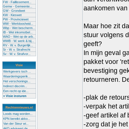
FW - Faillissement...
aankomen van h
Gemw - Gemeente...
GW - Grondwet
KW - Kieswet
PW - Provinciewet
WW - Werkloosheid...
Maar hoe zit da
Wbp - Wet bescherm...
IB - Wet inkomstbel...
stuur volgens d
WAO - Wet op de arb..
WWB - W. werk & bij...
geeft?
RV - W. v. Burgerlijk...
Sr - W. v. Strafrecht
In mijn geval g
Sv - W. v. Strafvor...
pakket voor 'r
Visie
bevestiging gek
Werkgevers toch ...
Waarderingsperik...
retourneren. De
Het verschonings...
Indirect discrim...
Een recht op ide...
-plak de retour
» Visie insturen
-verpak het art
Rechtennieuws.nl
-geef artikel af
Loods mag worden...
KPN bereikt akko...
-zorg dat je he
Van der Steur wi...
AKD adviseert de...