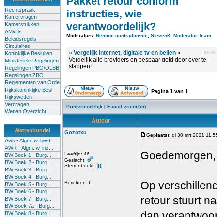
Pakket retour conform
Rechtspraak
instructies, wie
Kamervragen
verantwoordelijk?
Kamerstukken
AMvBs
Moderators:
Nemine contradicente
,
StevenK
,
Moderator Team
Beleidsregels
Circulaires
»
Vergelijk internet, digitale tv en bellen
«
advert
Koninklijke Besluiten
Vergelijk alle providers en bespaar geld door over te
Ministeriële Regelingen
stappen!
Regelingen PBO/OLBB
Regelingen ZBO
Reglementen van Orde
Rijkskoninklijke Besl.
Pagina
1
van
1
Rijkswetten
Verdragen
Printvriendelijk
|
E-mail vriend(in)
Wetten Overzicht
Auteur
Wettenbundel
Gozotxu
Geplaatst
: di 30 mrt 2021 11:5
Awb - Algm. w. best...
AWR - Algm. w. inz...
Goedemorgen,
Leeftijd: 46
BW Boek 1 - Burg...
Geslacht:
BW Boek 2 - Burg...
Sterrenbeeld:
BW Boek 3 - Burg...
BW Boek 4 - Burg...
Op verschillen
Berichten: 6
BW Boek 5 - Burg...
BW Boek 6 - Burg...
retour stuurt n
BW Boek 7 - Burg...
BW Boek 7a - Burg...
dan verantwoorde
BW Boek 8 - Burg...