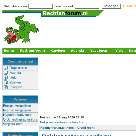
Gratis R
Gebruikersnaam:
Wachtwoord:
Controle paneel
Registreren
Agenda
Help
Zoeken
Inloggen
Partners
Energie vergelijken
Internet vergelijken
Hypotheekadviseur
Het is nu vr 07 aug 2026 22:20
Q Scheidingsadviseurs
Bekijk onbeantwoorde berichten
Vergelijk.com
Rechtenforum.nl Index
»
Civiel recht
Rechtsbronnen