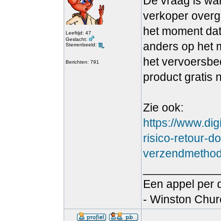
De vraag is wan
verkoper overg
het moment dat 
Leeftijd: 47
Geslacht:
anders op het 
Sterrenbeeld:
het vervoersbed
Berichten: 791
product gratis 
Zie ook:
https://www.di
risico-retour-
verzendmethod
____________
Een appel per d
- Winston Churc