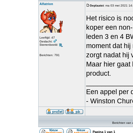
Alfatrion
Geplaatst
: ma 03 mei 2021 14
Het risico is n
koper een non-
leden 3 en 4 BW
Leeftijd: 47
Geslacht:
moment dat hij
Sterrenbeeld:
zorgt nadat hij
Berichten: 791
Maar hier gaat 
product.
____________
Een appel per d
- Winston Churc
Berichten van 
Pagina
1
van
1