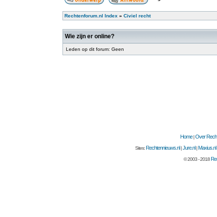
Rechtenforum.nl Index
»
Civiel recht
Wie zijn er online?
Leden op dit forum: Geen
Home
Over Recht
|
Rechtennieuws.nl
Jure.nl
Maxius.nl
Sites:
|
|
Rec
© 2003 - 2018