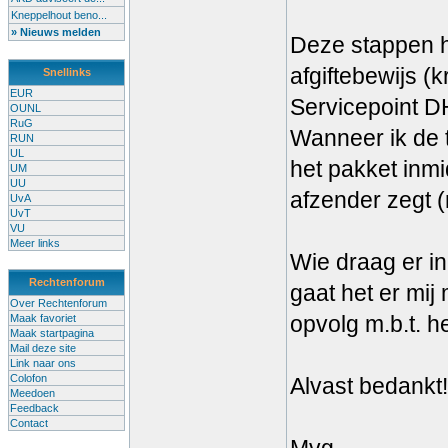
Kneppelhout beno...
» Nieuws melden
Deze stappen h
afgiftebewijs (k
Snellinks
EUR
Servicepoint D
OUNL
RuG
Wanneer ik de t
RUN
UL
het pakket inmi
UM
UU
afzender zegt 
UvA
UvT
VU
Meer links
Wie draag er in
Rechtenforum
gaat het er mij
Over Rechtenforum
opvolg m.b.t. h
Maak favoriet
Maak startpagina
Mail deze site
Link naar ons
Colofon
Alvast bedankt!
Meedoen
Feedback
Contact