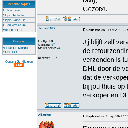
Mvg,
Recente topics
Gozotxu
Online veiling...
Slope Unblocke...
Slope Game Tip...
Oude Wet op de...
Jeroen1967
Wet op het Fin...
Geplaatst
: do 01 apr 2021 20:
Jij blijft zelf 
Carrière
Leeftijd: 58
Geslacht:
Boekel De Ner�e
Sterrenbeeld:
de retourzendi
CMS DSB
verzenden is t
Berichten: 176
Content Syndication
DHL door de ve
dat de verkope
bij jou thuis o
verkoper en DH
Alfatrion
Geplaatst
: wo 28 apr 2021 14