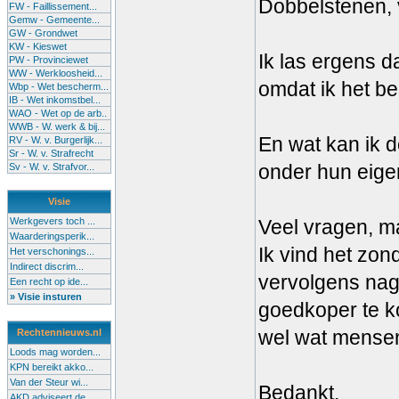
Dobbelstenen, 
FW - Faillissement...
Gemw - Gemeente...
GW - Grondwet
KW - Kieswet
Ik las ergens d
PW - Provinciewet
WW - Werkloosheid...
omdat ik het be
Wbp - Wet bescherm...
IB - Wet inkomstbel...
WAO - Wet op de arb..
WWB - W. werk & bij...
En wat kan ik 
RV - W. v. Burgerlijk...
Sr - W. v. Strafrecht
onder hun eige
Sv - W. v. Strafvor...
Visie
Werkgevers toch ...
Veel vragen, ma
Waarderingsperik...
Ik vind het zond
Het verschonings...
Indirect discrim...
vervolgens nag
Een recht op ide...
» Visie insturen
goedkoper te ko
wel wat mensen
Rechtennieuws.nl
Loods mag worden...
KPN bereikt akko...
Van der Steur wi...
Bedankt,
AKD adviseert de...