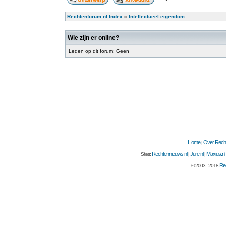
Rechtenforum.nl Index
»
Intellectueel eigendom
Wie zijn er online?
Leden op dit forum: Geen
Home
Over Recht
|
Rechtennieuws.nl
Jure.nl
Maxius.nl
Sites:
|
|
Rec
© 2003 - 2018