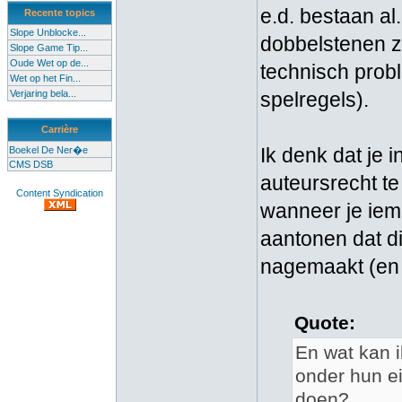
e.d. bestaan a
Recente topics
Slope Unblocke...
dobbelstenen zi
Slope Game Tip...
Oude Wet op de...
technisch prob
Wet op het Fin...
Verjaring bela...
spelregels).
Carrière
Ik denk dat je 
Boekel De Ner�e
CMS DSB
auteursrecht te 
Content Syndication
wanneer je iem
aantonen dat d
nagemaakt (en 
Quote:
En wat kan 
onder hun e
doen?