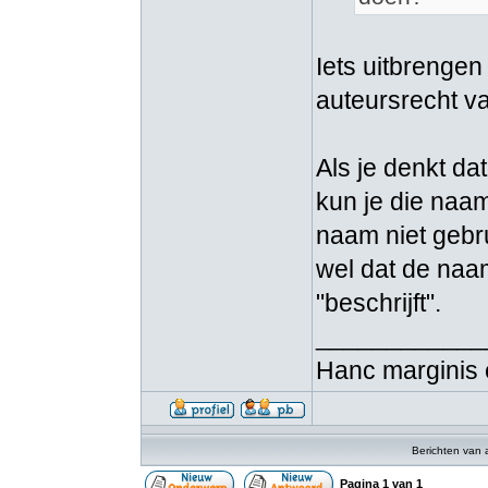
Iets uitbrenge
auteursrecht v
Als je denkt da
kun je die naa
naam niet gebr
wel dat de naam 
"beschrijft".
____________
Hanc marginis 
Berichten van 
Pagina
1
van
1