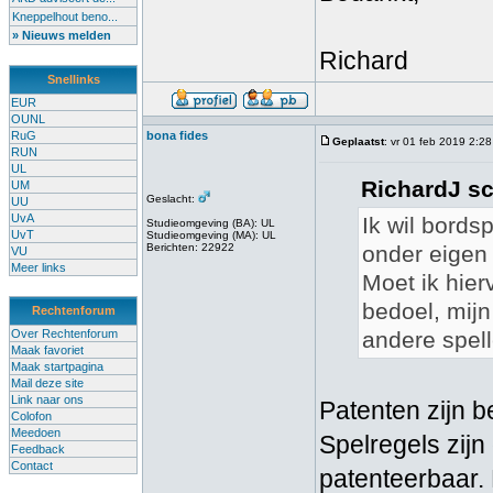
Kneppelhout beno...
» Nieuws melden
Richard
Snellinks
EUR
OUNL
RuG
bona fides
Geplaatst
: vr 01 feb 2019 2:28
RUN
UL
RichardJ sc
UM
Geslacht:
UU
UvA
Ik wil bord
Studieomgeving (BA): UL
UvT
Studieomgeving (MA): UL
Berichten: 22922
onder eigen
VU
Meer links
Moet ik hier
bedoel, mijn 
Rechtenforum
Over Rechtenforum
andere spell
Maak favoriet
Maak startpagina
Mail deze site
Link naar ons
Patenten zijn 
Colofon
Meedoen
Spelregels zijn
Feedback
Contact
patenteerbaar.