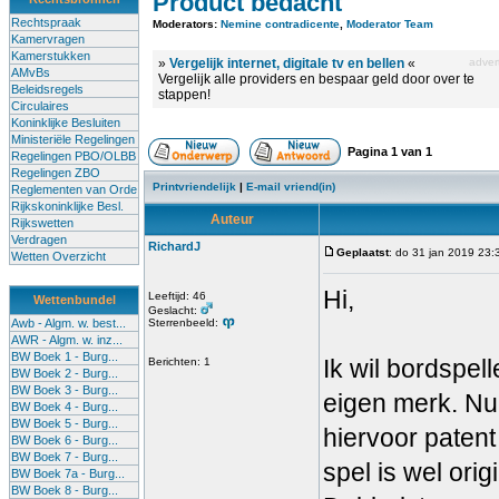
Product bedacht
Rechtspraak
Moderators:
Nemine contradicente
,
Moderator Team
Kamervragen
Kamerstukken
»
Vergelijk internet, digitale tv en bellen
«
advert
AMvBs
Vergelijk alle providers en bespaar geld door over te
Beleidsregels
stappen!
Circulaires
Koninklijke Besluiten
Ministeriële Regelingen
Pagina
1
van
1
Regelingen PBO/OLBB
Regelingen ZBO
Printvriendelijk
|
E-mail vriend(in)
Reglementen van Orde
Rijkskoninklijke Besl.
Auteur
Rijkswetten
Verdragen
RichardJ
Geplaatst
: do 31 jan 2019 23:
Wetten Overzicht
Hi,
Leeftijd: 46
Wettenbundel
Geslacht:
Awb - Algm. w. best...
Sterrenbeeld:
AWR - Algm. w. inz...
BW Boek 1 - Burg...
Ik wil bordspe
Berichten: 1
BW Boek 2 - Burg...
BW Boek 3 - Burg...
eigen merk. Nu
BW Boek 4 - Burg...
BW Boek 5 - Burg...
hiervoor patent
BW Boek 6 - Burg...
BW Boek 7 - Burg...
spel is wel orig
BW Boek 7a - Burg...
BW Boek 8 - Burg...