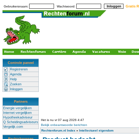
Gratis R
Gebruikersnaam:
Wachtwoord:
Controle paneel
Registreren
Agenda
Help
Zoeken
Inloggen
Partners
Energie vergelijken
Internet vergelijken
Hypotheekadviseur
Het is nu vr 07 aug 2026 4:47
Q Scheidingsadviseurs
Bekijk onbeantwoorde berichten
Vergelijk.com
Rechtenforum.nl Index
»
Intellectueel eigendom
Rechtsbronnen