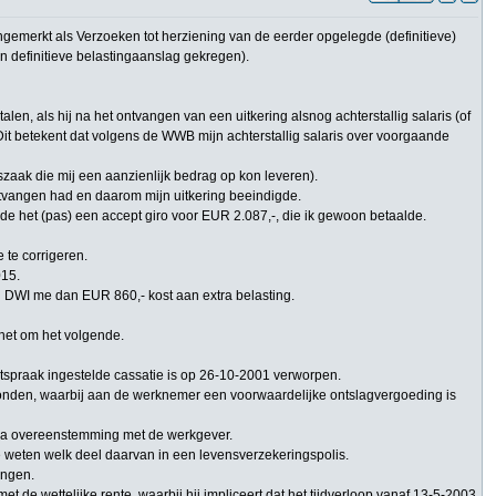
gemerkt als Verzoeken tot herziening van de eerder opgelegde (definitieve)
n definitieve belastingaanslag gekregen).
len, als hij na het ontvangen van een uitkering alsnog achterstallig salaris (of
it betekent dat volgens de WWB mijn achterstallig salaris over voorgaande
szaak die mij een aanzienlijk bedrag op kon leveren).
ntvangen had en daarom mijn uitkering beeindigde.
de het (pas) een accept giro voor EUR 2.087,-, die ik gewoon betaalde.
 te corrigeren.
015.
 DWI me dan EUR 860,- kost aan extra belasting.
 het om het volgende.
tspraak ingestelde cassatie is op 26-10-2001 verworpen.
bonden, waarbij aan de werknemer een voorwaardelijke ontslagvergoeding is
arna overeenstemming met de werkgever.
e weten welk deel daarvan in een levensverzekeringspolis.
angen.
e wettelijke rente, waarbij hij impliceert dat het tijdverloop vanaf 13-5-2003