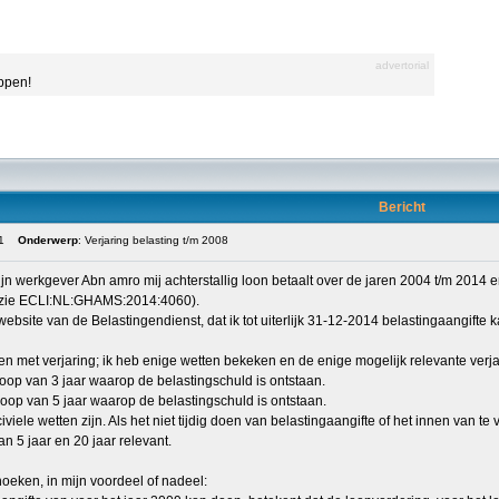
advertorial
appen!
Bericht
1
Onderwerp
: Verjaring belasting t/m 2008
jn werkgever Abn amro mij achterstallig loon betaalt over de jaren 2004 t/m 2014 en
(zie ECLI:NL:GHAMS:2014:4060).
ebsite van de Belastingendienst, dat ik tot uiterlijk 31-12-2014 belastingaangifte
ken met verjaring; ik heb enige wetten bekeken en de enige mogelijk relevante verj
erloop van 3 jaar waarop de belastingschuld is ontstaan.
erloop van 5 jaar waarop de belastingschuld is ontstaan.
iviele wetten zijn. Als het niet tijdig doen van belastingaangifte of het innen van 
an 5 jaar en 20 jaar relevant.
hoeken, in mijn voordeel of nadeel: