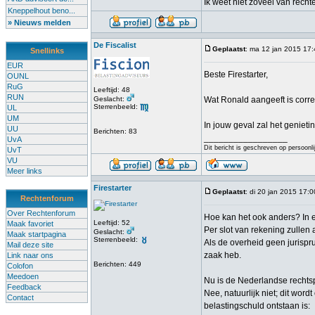
Ik weet niet zoveel van rech
Kneppelhout beno...
» Nieuws melden
De Fiscalist
Geplaatst
: ma 12 jan 2015 17
Snellinks
EUR
Beste Firestarter,
OUNL
RuG
Leeftijd: 48
RUN
Geslacht:
Wat Ronald aangeeft is correc
Sterrenbeeld:
UL
UM
In jouw geval zal het genie
UU
Berichten: 83
_________________
UvA
Dit bericht is geschreven op persoonli
UvT
VU
Meer links
Firestarter
Geplaatst
: di 20 jan 2015 17:0
Rechtenforum
Over Rechtenforum
Hoe kan het ook anders? In e
Leeftijd: 52
Maak favoriet
Per slot van rekening zullen
Geslacht:
Maak startpagina
Sterrenbeeld:
Als de overheid geen jurispr
Mail deze site
zaak heb.
Link naar ons
Berichten: 449
Colofon
Meedoen
Nu is de Nederlandse rechtsp
Feedback
Nee, natuurlijk niet; dit wor
Contact
belastingschuld ontstaan is: