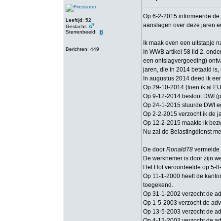
Op 6-2-2015 informeerde de B
Leeftijd: 52
aanslagen over deze jaren en
Geslacht:
Sterrenbeeld:
Ik maak even een uitstapje 
Berichten: 449
In WWB artikel 58 lid 2, onde
een ontslagvergoeding) ontva
jaren, die in 2014 betaald is
In augustus 2014 deed ik een
Op 29-10-2014 (toen ik al EU
Op 9-12-2014 besloot DWI (pa
Op 24-1-2015 stuurde DWI ee
Op 2-2-2015 verzocht ik de j
Op 12-2-2015 maakte ik bezw
Nu zal de Belastingdienst m
De door
Ronald78
vermelde 
De werknemer is door zijn w
Het Hof veroordeelde op 5-8-
Op 11-1-2000 heeft de kanto
toegekend.
Op 31-1-2002 verzocht de adv
Op 1-5-2003 verzocht de advo
Op 13-5-2003 verzocht de ad
Op 4-12-2003 verzocht de adv