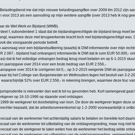
elastingdienst me dat mijn nieuwe belastingaangiften over 2009 t/m 2012 zijn aan
 voor 2013 als een aanvulling op mijn eerdere aangifte (over 2013 heb ik nog gee
naar de Wet Werk en Bijstand (WWB).
rdeel f, subonderdeel 1 staat dat de bijstandsgerechtigde de bijstand terug moet beta
ngt, waarmee deze met terugwerkende kracht toch niet bijstandsgerechtigd was. D
, ook die voorgaande periode betreft.
 aanvraag voor een bijstandsuitkering (waarbij ik DWI informeerde over mijn recht
R 2.087,- bijstand had ontvangen) informeerde ik DWI dat ik ruim EUR 50.000,- o
s) dat ik het volledige ontvangen bedrag terug moet betalen en op 6-1-2015 stuur
n jaaropgave over 2014 voor een bruto bedrag van EUR 2.556,-.
aaropgave over 2014 te corrigeren tot 0,-, op 3-2-2015 weigerde DWI de jaaropgave
aar bij het College van Burgemeester en Wethouders tegen het besluit van 3-2-2
e waarschijnlijk 52% over EUR 2.556,- in rekening brengen, waarmee deze truc van
jurisprudentie is relevanter dan wat ik tot nu gevonden heb. Kort samengevat gaat
erkgever op 16-10-1996 op staande voet ontslagen.
1999 de werkgever tot doorbetaling van loon. De door de werkgever tegen deze ui
nrechter bepaald, dat de arbeidsovereenkomst op 1-2-2000 voorwaardelijk is ont
ocaat van de werknemer het achterstallig salaris te betalen en bereikte kort da
caat van de werknemer tot uitbetaling van de ontslagvergoeding, maar nog niet t
vocaat van de werkgever te laten weten hoe de werknemer het bedrag wilde ontv
ocaat van de werknemer om uitbetaling van de ontslagvergoeding, vermeerderd met d