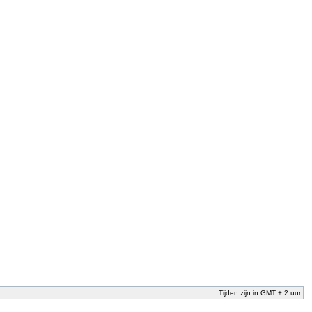
Tijden zijn in GMT + 2 uur