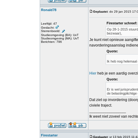
Ronald78
Geplaatst
: do 29 jan 2015 17:
Firestarter schreef:
Leeftijd: 47
Geslacht:
Op 28-1-2015 stuurde
Sterrenbeeld:
bezwaar),
Studieomgeving (BA): UvT
Studieomgeving (MA): UvT
Je kunt niet opnieuw aangift
Berichten: 796
navorderingsaanslag indiene
Quote:
Ik heb nog helemaal 
Hier
heb je een aardig overzic
Quote:
Er is wel jurisprude
de belastingplichtig
Dat ziet op invordering (door
civiele traject.
_________________
Ik weet niet zoveel van rech
Firestarter
Geplaatst
: vr 13 feb 2015 11:4