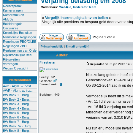
Verjaring belasting t/m 2008
Rechtspraak
Moderators:
Mich�le
,
Moderator Team
Kamervragen
Kamerstukken
»
Vergelijk internet, digitale tv en bellen
«
AMvBs
Vergelijk alle providers en bespaar geld door over te st
Beleidsregels
Circulaires
Koninklijke Besluiten
Ministeriële Regelingen
Pagina
1
van
6
Regelingen PBO/OLBB
Regelingen ZBO
Printvriendelijk
|
E-mail vriend(in)
Reglementen van Orde
Rijkskoninklijke Besl.
Auteur
Rijkswetten
Firestarter
Verdragen
Geplaatst
: vr 02 jan 2015 14:2
Wetten Overzicht
Niet zo lang geleden heeft mi
Leeftijd: 52
Wettenbundel
Gerechtshof van 16-9-2014 
Geslacht:
Sterrenbeeld:
Op 30-12-2014 zag ik op de w
Awb - Algm. w. best...
AWR - Algm. w. inz...
Berichten: 449
BW Boek 1 - Burg...
Vermoedelijk heeft dit te ma
BW Boek 2 - Burg...
- Art. 11 lid 3 verjaring na v
BW Boek 3 - Burg...
- Art. 16 lid 3 verjaring na v
BW Boek 4 - Burg...
Misschien dat er verder nog c
BW Boek 5 - Burg...
BW Boek 6 - Burg...
verjaring van art. 3:310 BW v
BW Boek 7 - Burg...
BW Boek 7a - Burg...
Nu zijn er 3 mogelijke invals
BW Boek 8 - Burg...