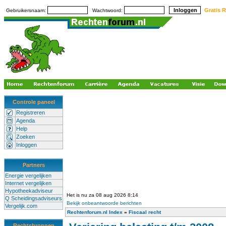
Gratis R
Gebruikersnaam:
Wachtwoord:
Controle paneel
Registreren
Agenda
Help
Zoeken
Inloggen
Partners
Energie vergelijken
Internet vergelijken
Hypotheekadviseur
Het is nu za 08 aug 2026 8:14
Q Scheidingsadviseurs
Bekijk onbeantwoorde berichten
Vergelijk.com
Rechtenforum.nl Index
»
Fiscaal recht
Rechtsbronnen