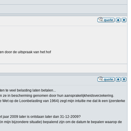
n door de uitspraak van het hof
 te veel belasting laten betalen...
den ze in bescherming genomen door hun aansprakelijkheidsverzekering.
 Wet op de Loonbelasting van 1964) zegt mijn intuitie me dat ik een ijzersterke
t jaar 2009 later is ontstaan later dan 31-12-2009?
a (in mijn bijzondere situatie) bepalend zijn om de datum te bepalen waarop de