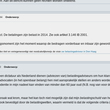
ten. Aan dit bericht kunnen geen rechten worden ontleend.
:44
Onderwerp
:
t. De betalingen zijn belast in 2014. Zie ook artikel 3.146 IB 2001.
tingsmoment zijn het moment waarop de bedragen vorderbaar en inbaar zijn geworde
jke titel en vertegenwoordigt niet noodzakelijkerwijs de visie
uw belastingadviseur in Den Haag
0
Onderwerp
:
en dictatuur als Nederland dienen (adviezen van) belastingadviseurs om hun klanten
 advocaten (in het
openbaar belang
) hen niet aansprakelijk stellen en anders wor
udentie in mijn nadeel kan vinden van minder dan 60 jaar oud (N.B. nog van voor de
raak wat krom, maar het kan toch niet mogelijk zijn dat mijn
belastingschuld
van he
dt ook bevestigd door de belastingwetten, waarin vermeld is dat de volgende criteri