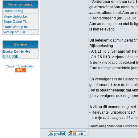
- Vorderbaar en inbaar (art. 
Recente topics
gevorderd
dat Abn amro mijn 
Online veiling...
inbaar
, alleen heeft Abn amr
Slope Unblocke...
- Rentedragend (art. 13a, li
Slope Game Tip...
Abn amro mijn loon niet tijdi
Oude Wet op de...
is niet relevant.
Wet op het Fin...
Dit betekent dat mijn
belasti
Carrière
Rijksbelasting:
- Art. 11 lid 3: verjaard t/m h
Boekel De Ner�e
CMS DSB
- Art. 16 lid 3: verjaard t/m h
Ik denk niet dat dit beteken
Content Syndication
Euro dat mijn gemiddeld jaar
En vervolgens is de Belastin
geinformeerd over de betaal
Het is onaannemelijk dat Abn 
(die vervolgens ook nog eens 
Ik zit op dit moment nog met
- Relevante jurisprudentie?
- Is mijn
belastingschuld
van 
Laatst aangepast door Firestarter