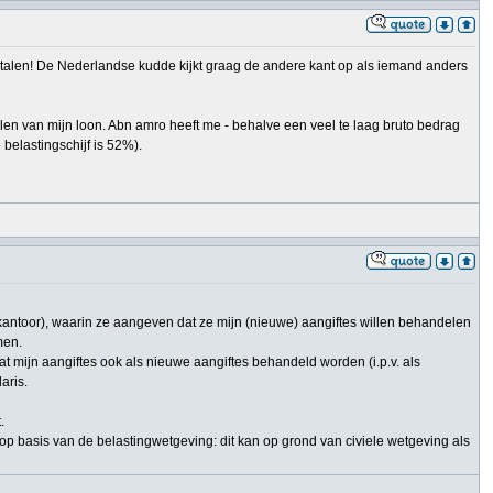
 betalen! De Nederlandse kudde kijkt graag de andere kant op als iemand anders
len van mijn loon. Abn amro heeft me - behalve een veel te laag bruto bedrag
elastingschijf is 52%).
gkantoor), waarin ze aangeven dat ze mijn (nieuwe) aangiftes willen behandelen
men.
t mijn aangiftes ook als nieuwe aangiftes behandeld worden (i.p.v. als
aris.
.
 op basis van de belastingwetgeving: dit kan op grond van civiele wetgeving als