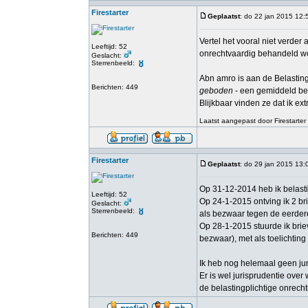
Firestarter
Geplaatst
: do 22 jan 2015 12:
Vertel het vooral niet verde
Leeftijd: 52
onrechtvaardig behandeld word
Geslacht:
Sterrenbeeld:
Abn amro is aan de Belasting
Berichten: 449
geboden
- een gemiddeld bel
Blijkbaar vinden ze dat ik ex
Laatst aangepast door Firestarter
Firestarter
Geplaatst
: do 29 jan 2015 13:
Op 31-12-2014 heb ik belast
Leeftijd: 52
Op 24-1-2015 ontving ik 2 br
Geslacht:
Sterrenbeeld:
als bezwaar tegen de eerdere
Op 28-1-2015 stuurde ik brie
Berichten: 449
bezwaar), met als toelichting
Ik heb nog helemaal geen juri
Er is wel jurisprudentie ove
de belastingplichtige onrech