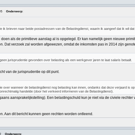
05
Onderwerp
:
 ik brieven naar beide postadressen van de Belastingdienst, waarin ik aangeef dat ik wil dat 
e doen als de primitieve aanslag al is opgelegd. Er kan namelijk geen nieuwe pri
n. Dat verzoek zal worden afgewezen, omdat de inkomsten pas in 2014 zijn genot
geen jurisprudentie gevonden over belasting als een werkgever jaren te laat salaris betaalt.
ht van de jurisprudentie op dit punt.
ntie over wanneer de belastingdienst nog belasting kan innen, ondanks dat deze verjaard is op
e onrechtmatig handelde (door het verkeerd informeren van de Belastingdienst).
gaans aansprakelijkstelling). Een belastingschuld kun je niet via de civiele recht
ten. Aan dit bericht kunnen geen rechten worden ontleend.
2
Onderwerp
: