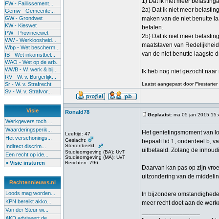
1) Dat ik niet meer belasting
FW - Faillissement...
2a) Dat ik niet meer belastin
Gemw - Gemeente...
GW - Grondwet
maken van de niet benutte la
KW - Kieswet
betalen.
PW - Provinciewet
2b) Dat ik niet meer belastin
WW - Werkloosheid...
maatstaven van Redelijkheid e
Wbp - Wet bescherm...
van de niet benutte laagste d
IB - Wet inkomstbel...
WAO - Wet op de arb..
WWB - W. werk & bij...
Ik heb nog niet gezocht naar 
RV - W. v. Burgerlijk...
Sr - W. v. Strafrecht
Laatst aangepast door Firestarter 
Sv - W. v. Strafvor...
Visie
Ronald78
Geplaatst
: ma 05 jan 2015 15
Werkgevers toch ...
Waarderingsperik...
Het genietingsmoment van loo
Leeftijd: 47
Het verschonings...
Geslacht:
bepaalt lid 1, onderdeel b, v
Sterrenbeeld:
Indirect discrim...
uitbetaald. Zolang de inhoud
Studieomgeving (BA): UvT
Een recht op ide...
Studieomgeving (MA): UvT
» Visie insturen
Berichten: 796
Daarvan kan pas op zijn vroeg
uitzondering van de middelin
Rechtennieuws.nl
Loods mag worden...
In bijzondere omstandigheden
KPN bereikt akko...
meer recht doet aan de werkel
Van der Steur wi...
_________________
AKD adviseert de...