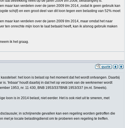
on dat betrekking heeft op de jaren 2004 t/m 2008, belastingvrij is.
lleen maar kan verdelen over de jaren 2009 t/m 2014, zodat ik geen gebruik kan
gste schijf) en een groot deel van dit loon tegen een belasting van 52% moet
alleen maar kan verdelen over de jaren 2009 t/m 2014, maar omdat het naar
ver ten onrechte mijn loon te laat betaald heeft, kan ik alsnog gebruik maken
rneem ik het graag.
kasstelsel: het loon is belast op het moment dat het wordt ontvangen. Daarbij
ar is. 'Inbaar' houdt daarbij in dat het op verzoek van de werknemer wordt
 november 1953, nr. 11 430, BNB 1953/337BNB 1953/337 (m.nt. Smeets).
e loon is in 2014 belast, niet eerder. Het is ook niet uit te smeren, met
sclausule; in schrijnende gevallen kan een regeling worden getroffen die
en met je locale belastingdienst om te proberen een regeling te treffen.