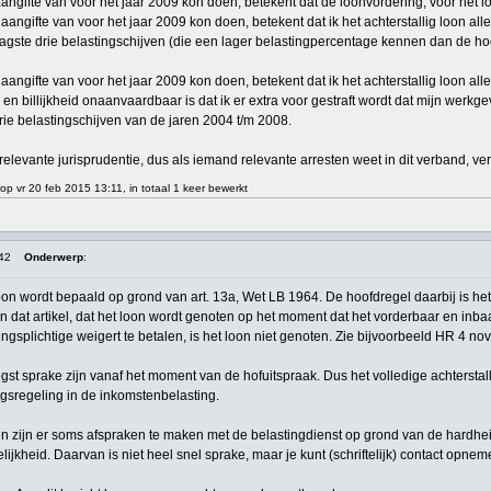
aangifte van voor het jaar 2009 kon doen, betekent dat de loonvordering, voor het lo
gaangifte van voor het jaar 2009 kon doen, betekent dat ik het achterstallig loon a
agste drie belastingschijven (die een lager belastingpercentage kennen dan de hoo
gaangifte van voor het jaar 2009 kon doen, betekent dat ik het achterstallig loon 
n billijkheid onaanvaardbaar is dat ik er extra voor gestraft wordt dat mijn werkge
rie belastingschijven van de jaren 2004 t/m 2008.
relevante jurisprudentie, dus als iemand relevante arresten weet in dit verband, ve
op vr 20 feb 2015 13:11, in totaal 1 keer bewerkt
:42
Onderwerp
:
n wordt bepaald op grond van art. 13a, Wet LB 1964. De hoofdregel daarbij is het 
an dat artikel, dat het loon wordt genoten op het moment dat het vorderbaar en inba
ingsplichtige weigert te betalen, is het loon niet genoten. Zie bijvoorbeeld HR 4
st sprake zijn vanaf het moment van de hofuitspraak. Dus het volledige achterstallig
gsregeling in de inkomstenbelasting.
 zijn er soms afspraken te maken met de belastingdienst op grond van de hardheid
ijkheid. Daarvan is niet heel snel sprake, maar je kunt (schriftelijk) contact opnem