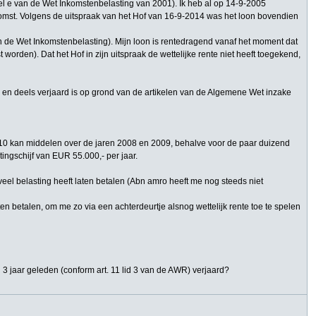
deel e van de Wet Inkomstenbelasting van 2001). Ik heb al op 14-9-2005
komst. Volgens de uitspraak van het Hof van 16-9-2014 was het loon bovendien
van de Wet Inkomstenbelasting). Mijn loon is rentedragend vanaf het moment dat
orden). Dat het Hof in zijn uitspraak de wettelijke rente niet heeft toegekend,
en deels verjaard is op grond van de artikelen van de Algemene Wet inzake
 2010 kan middelen over de jaren 2008 en 2009, behalve voor de paar duizend
ingschijf van EUR 55.000,- per jaar.
veel belasting heeft laten betalen (Abn amro heeft me nog steeds niet
en betalen, om me zo via een achterdeurtje alsnog wettelijk rente toe te spelen
3 jaar geleden (conform art. 11 lid 3 van de AWR) verjaard?