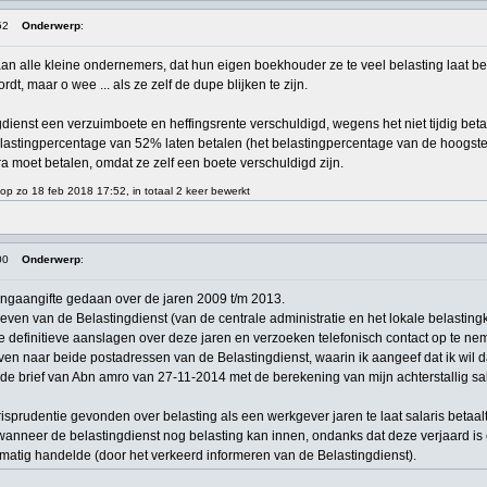
52
Onderwerp
:
r aan alle kleine ondernemers, dat hun eigen boekhouder ze te veel belasting laat
t, maar o wee ... als ze zelf de dupe blijken te zijn.
dienst een verzuimboete en heffingsrente verschuldigd, wegens het niet tijdig beta
astingpercentage van 52% laten betalen (het belastingpercentage van de hoogste b
tra moet betalen, omdat ze zelf een boete verschuldigd zijn.
 op zo 18 feb 2018 17:52, in totaal 2 keer bewerkt
00
Onderwerp
:
ingaangifte gedaan over de jaren 2009 t/m 2013.
ieven van de Belastingdienst (van de centrale administratie en het lokale belastin
 definitieve aanslagen over deze jaren en verzoeken telefonisch contact op te ne
ven naar beide postadressen van de Belastingdienst, waarin ik aangeef dat ik wil da
 de brief van Abn amro van 27-11-2014 met de berekening van mijn achterstallig sal
sprudentie gevonden over belasting als een werkgever jaren te laat salaris betaalt
r wanneer de belastingdienst nog belasting kan innen, ondanks dat deze verjaard is
tmatig handelde (door het verkeerd informeren van de Belastingdienst).