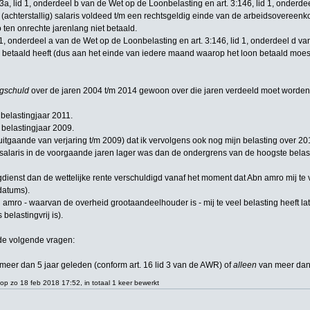
13a, lid 1, onderdeel b van de Wet op de Loonbelasting en art. 3:146, lid 1, onder
(achterstallig) salaris voldeed t/m een rechtsgeldig einde van de arbeidsovereen
o ten onrechte jarenlang niet betaald.
d 1, onderdeel a van de Wet op de Loonbelasting en art. 3:146, lid 1, onderdeel d 
g betaald heeft (dus aan het einde van iedere maand waarop het loon betaald moest w
ngschuld
over de jaren 2004 t/m 2014 gewoon over die jaren verdeeld moet worden 
et belastingjaar 2011.
et belastingjaar 2009.
t (uitgaande van verjaring t/m 2009) dat ik vervolgens ook nog mijn belasting over
salaris in de voorgaande jaren lager was dan de ondergrens van de hoogste belast
gdienst dan de wettelijke rente verschuldigd vanaf het moment dat Abn amro mij te 
datums).
amro - waarvan de overheid grootaandeelhouder is - mij te veel belasting heeft lat
belastingvrij is).
 de volgende vragen:
meer dan 5 jaar geleden (conform art. 16 lid 3 van de AWR) of
alleen
van meer dan 
 op zo 18 feb 2018 17:52, in totaal 1 keer bewerkt