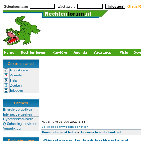
Gratis R
Gebruikersnaam:
Wachtwoord:
Controle paneel
Registreren
Agenda
Help
Zoeken
Inloggen
Partners
Energie vergelijken
Internet vergelijken
Hypotheekadviseur
Het is nu vr 07 aug 2026 1:23
Q Scheidingsadviseurs
Bekijk onbeantwoorde berichten
Vergelijk.com
Rechtenforum.nl Index
»
Studeren in het buitenland
Rechtsbronnen