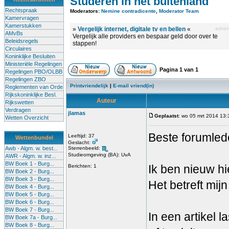
Studeren in het buitenland
Rechtspraak
Moderators:
Nemine contradicente
,
Moderator Team
Kamervragen
Kamerstukken
»
Vergelijk internet, digitale tv en bellen
«
advert
AMvBs
Vergelijk alle providers en bespaar geld door over te
Beleidsregels
stappen!
Circulaires
Koninklijke Besluiten
Ministeriële Regelingen
Pagina
1
van
1
Regelingen PBO/OLBB
Regelingen ZBO
Printvriendelijk
|
E-mail vriend(in)
Reglementen van Orde
Rijkskoninklijke Besl.
Auteur
Rijkswetten
Verdragen
jlamas
Geplaatst
: wo 05 mrt 2014 13:
Wetten Overzicht
Beste forumled
Leeftijd: 37
Wettenbundel
Geslacht:
Awb - Algm. w. best...
Sterrenbeeld:
Studieomgeving (BA): UvA
AWR - Algm. w. inz...
BW Boek 1 - Burg...
Ik ben nieuw hi
Berichten: 1
BW Boek 2 - Burg...
BW Boek 3 - Burg...
Het betreft mij
BW Boek 4 - Burg...
BW Boek 5 - Burg...
BW Boek 6 - Burg...
BW Boek 7 - Burg...
In een artikel las
BW Boek 7a - Burg...
BW Boek 8 - Burg...