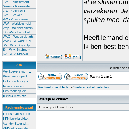
af te sluiten om
FW - Faillissement...
Gemw - Gemeente...
verzekeren. Je
GW - Grondwet
KW - Kieswet
spullen mee, d
PW - Provinciewet
WW - Werkloosheid...
Wbp - Wet bescherm...
IB - Wet inkomstbel...
Heeft iemand er
WAO - Wet op de arb..
WWB - W. werk & bij...
Ik ben best ben
RV - W. v. Burgerlijk...
Sr - W. v. Strafrecht
Sv - W. v. Strafvor...
Visie
Berichten van 
Werkgevers toch ...
Waarderingsperik...
Pagina
1
van
1
Het verschonings...
Indirect discrim...
Rechtenforum.nl Index
»
Studeren in het buitenland
Een recht op ide...
» Visie insturen
Wie zijn er online?
Leden op dit forum: Geen
Rechtennieuws.nl
Loods mag worden...
KPN bereikt akko...
Van der Steur wi...
AKD adviseert de...