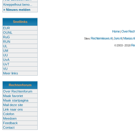
Kneppelhout beno...
» Nieuws melden
Snellinks
EUR
Home
Over Recht
|
OUNL
RuG
Rechtennieuws.nl
Jure.nl
Maxius.nl
Sites:
|
|
RUN
Rec
© 2003 - 2018
UL
UM
UU
UvA
UvT
VU
Meer links
Rechtenforum
Over Rechtenforum
Maak favoriet
Maak startpagina
Mail deze site
Link naar ons
Colofon
Meedoen
Feedback
Contact