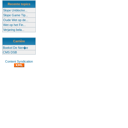
Recente topics
Slope Unblocke...
Slope Game Tip...
Oude Wet op de...
Wet op het Fin...
Verjaring bela...
Carrière
Boekel De Ner�e
CMS DSB
Content Syndication